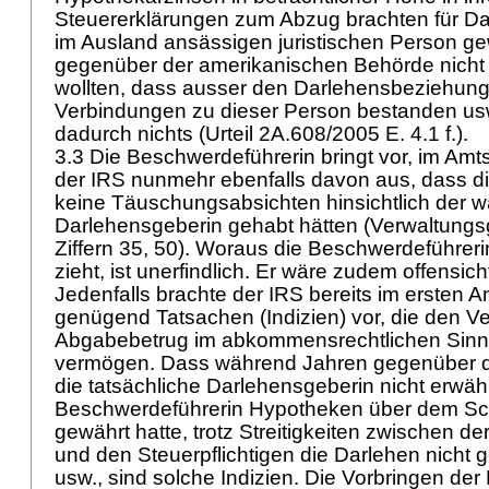
Steuererklärungen zum Abzug brachten für Dar
im Ausland ansässigen juristischen Person ge
gegenüber der amerikanischen Behörde nicht sc
wollten, dass ausser den Darlehensbeziehung
Verbindungen zu dieser Person bestanden usw
dadurch nichts (Urteil 2A.608/2005 E. 4.1 f.).
3.3 Die Beschwerdeführerin bringt vor, im Amt
der IRS nunmehr ebenfalls davon aus, dass di
keine Täuschungsabsichten hinsichtlich der 
Darlehensgeberin gehabt hätten (Verwaltung
Ziffern 35, 50). Woraus die Beschwerdeführer
zieht, ist unerfindlich. Er wäre zudem offensich
Jedenfalls brachte der IRS bereits im ersten 
genügend Tatsachen (Indizien) vor, die den Ve
Abgabebetrug im abkommensrechtlichen Sinn 
vermögen. Dass während Jahren gegenüber d
die tatsächliche Darlehensgeberin nicht erwäh
Beschwerdeführerin Hypotheken über dem Sch
gewährt hatte, trotz Streitigkeiten zwischen d
und den Steuerpflichtigen die Darlehen nicht
usw., sind solche Indizien. Die Vorbringen de