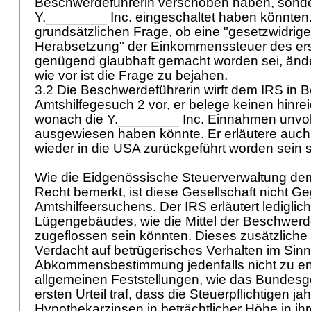
Beschwerdeführerin verschoben haben, sonder
Y.________ Inc. eingeschaltet haben könnten.
grundsätzlichen Frage, ob eine "gesetzwidrig
Herabsetzung" der Einkommenssteuer des er
genügend glaubhaft gemacht worden sei, ände
wie vor ist die Frage zu bejahen.
3.2 Die Beschwerdeführerin wirft dem IRS in 
Amtshilfegesuch 2 vor, er belege keinen hinr
wonach die Y.________ Inc. Einnahmen unvol
ausgewiesen haben könnte. Er erläutere auch 
wieder in die USA zurückgeführt worden sein s
Wie die Eidgenössische Steuerverwaltung d
Recht bemerkt, ist diese Gesellschaft nicht 
Amtshilfeersuchens. Der IRS erläutert lediglic
Lügengebäudes, wie die Mittel der Beschwerd
zugeflossen sein könnten. Dieses zusätzlich
Verdacht auf betrügerisches Verhalten im Sinn
Abkommensbestimmung jedenfalls nicht zu ent
allgemeinen Feststellungen, wie das Bundesger
ersten Urteil traf, dass die Steuerpflichtigen ja
Hypothekarzinsen in beträchtlicher Höhe in i