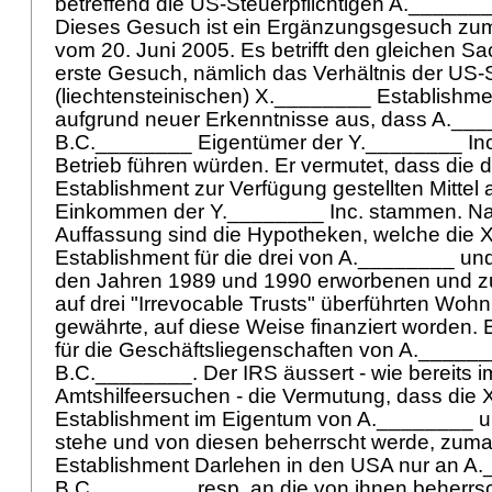
betreffend die US-Steuerpflichtigen A._____
Dieses Gesuch ist ein Ergänzungsgesuch zum
vom 20. Juni 2005. Es betrifft den gleichen Sa
erste Gesuch, nämlich das Verhältnis der US-S
(liechtensteinischen) X.________ Establishmen
aufgrund neuer Erkenntnisse aus, dass A.__
B.C.________ Eigentümer der Y.________ Inc
Betrieb führen würden. Er vermutet, dass die
Establishment zur Verfügung gestellten Mittel a
Einkommen der Y.________ Inc. stammen. Na
Auffassung sind die Hypotheken, welche die
Establishment für die drei von A.________ u
den Jahren 1989 und 1990 erworbenen und zu
auf drei "Irrevocable Trusts" überführten Woh
gewährte, auf diese Weise finanziert worden.
für die Geschäftsliegenschaften von A._____
B.C.________. Der IRS äussert - wie bereits i
Amtshilfeersuchen - die Vermutung, dass die
Establishment im Eigentum von A.________ 
stehe und von diesen beherrscht werde, zuma
Establishment Darlehen in den USA nur an A
B.C.________ resp. an die von ihnen beherrs