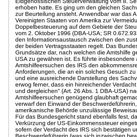
Eidgenössischen Steuerverwaltung vom 8. S
erhoben hatte. Es ging um den gleichen Sachve
zur Beurteilung ansteht. Anwendbar war das
Vereinigten Staaten von Amerika zur Vermeid
Doppelbesteuerung auf dem Gebiete der St
vom 2. Oktober 1996 (DBA-USA; SR 0.672.933
den Informationsaustausch zwischen den zus
der beiden Vertragsstaaten regelt. Das Bundes
Grundsätze dar, nach welchen die Amtshilfe
USA zu gewähren ist. Es führte insbesondere
Amtshilfeersuchen des IRS den abkommensre
Anforderungen, die an ein solches Gesuch zu 
und eine ausreichende Darstellung des Sachve
erwog ferner, dass ein hinreichender Verdacht 
und dergleichen" (
Art. 26 Abs. 1 DBA-USA
) n
Amtshilfeersuchen genügend glaubhaft gemac
verwarf den Einwand der Beschwerdeführerin,
amerikanische Behörde unzulässige Beweisau
Für das Bundesgericht stand ebenfalls fest, d
Verkürzung der US-Einkommenssteuer eingetr
sofern der Verdacht des IRS sich bestätigen u
Beschwerdeführerin (was sich inzwischen bew