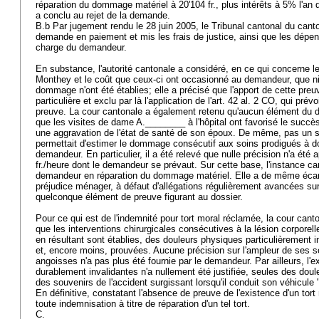
réparation du dommage matériel à 20'104 fr., plus intérêts à 5% l'a
a conclu au rejet de la demande.
B.b Par jugement rendu le 28 juin 2005, le Tribunal cantonal du canto
demande en paiement et mis les frais de justice, ainsi que les dépens
charge du demandeur.
En substance, l'autorité cantonale a considéré, en ce qui concerne les
Monthey et le coût que ceux-ci ont occasionné au demandeur, que ni l
dommage n'ont été établies; elle a précisé que l'apport de cette preu
particulière et exclu par là l'application de l'
art. 42 al. 2 CO
, qui prévo
preuve. La cour cantonale a également retenu qu'aucun élément du do
que les visites de dame A.________ à l'hôpital ont favorisé le succè
une aggravation de l'état de santé de son époux. De même, pas un 
permettait d'estimer le dommage consécutif aux soins prodigués à do
demandeur. En particulier, il a été relevé que nulle précision n'a été a
fr./heure dont le demandeur se prévaut. Sur cette base, l'instance can
demandeur en réparation du dommage matériel. Elle a de même écart
préjudice ménager, à défaut d'allégations régulièrement avancées sur
quelconque élément de preuve figurant au dossier.
Pour ce qui est de l'indemnité pour tort moral réclamée, la cour can
que les interventions chirurgicales consécutives à la lésion corporelle
en résultant sont établies, des douleurs physiques particulièrement 
et, encore moins, prouvées. Aucune précision sur l'ampleur de ses 
angoisses n'a pas plus été fournie par le demandeur. Par ailleurs, l'
durablement invalidantes n'a nullement été justifiée, seules des doul
des souvenirs de l'accident surgissant lorsqu'il conduit son véhicule 
En définitive, constatant l'absence de preuve de l'existence d'un tort 
toute indemnisation à titre de réparation d'un tel tort.
C.