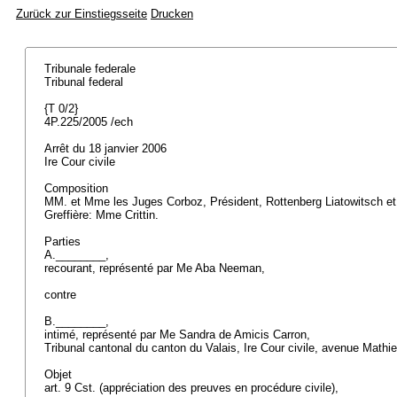
Zurück zur Einstiegsseite
Drucken
Tribunale federale
Tribunal federal
{T 0/2}
4P.225/2005 /ech
Arrêt du 18 janvier 2006
Ire Cour civile
Composition
MM. et Mme les Juges Corboz, Président, Rottenberg Liatowitsch e
Greffière: Mme Crittin.
Parties
A.________,
recourant, représenté par Me Aba Neeman,
contre
B.________,
intimé, représenté par Me Sandra de Amicis Carron,
Tribunal cantonal du canton du Valais, Ire Cour civile, avenue Mathi
Objet
art. 9 Cst.
(appréciation des preuves en procédure civile),