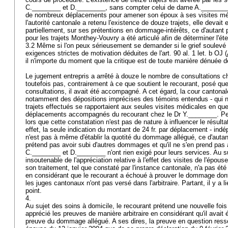
C.________ et D.________, sans compter celui de dame A.________,
de nombreux déplacements pour amener son époux à ses visites méd
l'autorité cantonale a retenu l'existence de douze trajets, elle devait
partiellement, sur ses prétentions en dommage-intérêts, ce d'autant p
pour les trajets Monthey-Vouvry a été articulé afin de déterminer l
3.2 Même si l'on peux sérieusement se demander si le grief soulevé 
exigences strictes de motivation déduites de l'
art. 90 al. 1 let. b OJ
(
il n'importe du moment que la critique est de toute manière dénuée
Le jugement entrepris a arrêté à douze le nombre de consultations ch
toutefois pas, contrairement à ce que soutient le recourant, posé qu
consultations, il avait été accompagné. A cet égard, la cour cantona
notamment des dépositions imprécises des témoins entendus - qui 
trajets effectués se rapportaient aux seules visites médicales en que
déplacements accompagnés du recourant chez le Dr Y.________. Peu 
lors que cette constatation n'est pas de nature à influencer le résulta
effet, la seule indication du montant de 24 fr. par déplacement - in
n'est pas à même d'établir la quotité du dommage allégué, ce d'autan
prétend pas avoir subi d'autres dommages et qu'il ne s'en prend pas à
C.________ et D.________ n'ont rien exigé pour leurs services. Au su
insoutenable de l'appréciation relative à l'effet des visites de l'épou
son traitement, tel que constaté par l'instance cantonale, n'a pas été
en considérant que le recourant a échoué à prouver le dommage dont
les juges cantonaux n'ont pas versé dans l'arbitraire. Partant, il y a l
point.
4.
Au sujet des soins à domicile, le recourant prétend une nouvelle fois 
apprécié les preuves de manière arbitraire en considérant qu'il avait
preuve du dommage allégué. A ses dires, la preuve en question resso