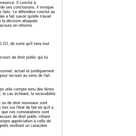
rononcé. Il conclut à
i de ses conclusions, il invoque
es faits. Le défendeur conclut au
e a fait savoir qu'elle n'avait
de la décision attaquée.
 recours en réforme.
 5 OJ
, de sorte qu'il sera tout
cours de droit public qui lui
rsonnel, actuel et juridiquement
pour recourir au sens de l'
art.
emps utile compte tenu des féries
r, le cas échéant, la recevabilité
it ou de droit nouveaux sont
rs sur l'état de fait tel qu'il a
e que ces constatations sont
ecours de droit public n'étant
propre appréciation à celle de
griefs revêtant un caractère