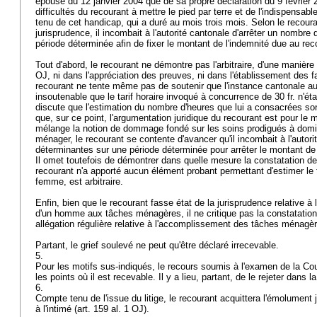
épouse du 12 janvier 2004 que de sa propre déclaration du 9 février 2
difficultés du recourant à mettre le pied par terre et de l'indispens
tenu de cet handicap, qui a duré au mois trois mois. Selon le recour
jurisprudence, il incombait à l'autorité cantonale d'arrêter un nombr
période déterminée afin de fixer le montant de l'indemnité due au re
Tout d'abord, le recourant ne démontre pas l'arbitraire, d'une manière
OJ
, ni dans l'appréciation des preuves, ni dans l'établissement des f
recourant ne tente même pas de soutenir que l'instance cantonale au
insoutenable que le tarif horaire invoqué à concurrence de 30 fr. n'étai
discute que l'estimation du nombre d'heures que lui a consacrées s
que, sur ce point, l'argumentation juridique du recourant est pour le 
mélange la notion de dommage fondé sur les soins prodigués à domici
ménager, le recourant se contente d'avancer qu'il incombait à l'autori
déterminantes sur une période déterminée pour arrêter le montant de 
Il omet toutefois de démontrer dans quelle mesure la constatation de 
recourant n'a apporté aucun élément probant permettant d'estimer le
femme, est arbitraire.
Enfin, bien que le recourant fasse état de la jurisprudence relative à
d'un homme aux tâches ménagères, il ne critique pas la constatation
allégation régulière relative à l'accomplissement des tâches ménagè
Partant, le grief soulevé ne peut qu'être déclaré irrecevable.
5.
Pour les motifs sus-indiqués, le recours soumis à l'examen de la Co
les points où il est recevable. Il y a lieu, partant, de le rejeter dans
6.
Compte tenu de l'issue du litige, le recourant acquittera l'émolument j
à l'intimé (
art. 159 al. 1 OJ
).