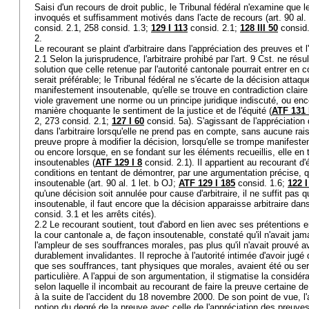
Saisi d'un recours de droit public, le Tribunal fédéral n'examine que le
invoqués et suffisamment motivés dans l'acte de recours (
art. 90 al.
consid. 2.1, 258 consid. 1.3;
129 I 113
consid. 2.1;
128 III 50
consid.
2.
Le recourant se plaint d'arbitraire dans l'appréciation des preuves et 
2.1 Selon la jurisprudence, l'arbitraire prohibé par l'
art. 9 Cst.
ne résul
solution que celle retenue par l'autorité cantonale pourrait entrer en
serait préférable; le Tribunal fédéral ne s'écarte de la décision attaqu
manifestement insoutenable, qu'elle se trouve en contradiction claire a
viole gravement une norme ou un principe juridique indiscuté, ou enco
manière choquante le sentiment de la justice et de l'équité (
ATF 131 
2, 273 consid. 2.1;
127 I 60
consid. 5a). S'agissant de l'appréciation 
dans l'arbitraire lorsqu'elle ne prend pas en compte, sans aucune ra
preuve propre à modifier la décision, lorsqu'elle se trompe manifest
ou encore lorsque, en se fondant sur les éléments recueillis, elle en 
insoutenables (
ATF 129 I 8
consid. 2.1). Il appartient au recourant d'é
conditions en tentant de démontrer, par une argumentation précise, q
insoutenable (
art. 90 al. 1 let. b OJ
;
ATF 129 I 185
consid. 1.6;
122 I
qu'une décision soit annulée pour cause d'arbitraire, il ne suffit pas 
insoutenable, il faut encore que la décision apparaisse arbitraire dans
consid. 3.1 et les arrêts cités).
2.2 Le recourant soutient, tout d'abord en lien avec ses prétentions e
la cour cantonale a, de façon insoutenable, constaté qu'il n'avait jam
l'ampleur de ses souffrances morales, pas plus qu'il n'avait prouvé a
durablement invalidantes. Il reproche à l'autorité intimée d'avoir jugé 
que ses souffrances, tant physiques que morales, avaient été ou sera
particulière. A l'appui de son argumentation, il stigmatise la considé
selon laquelle il incombait au recourant de faire la preuve certaine de
à la suite de l'accident du 18 novembre 2000. De son point de vue, l'
notion du degré de la preuve avec celle de l'appréciation des preuve