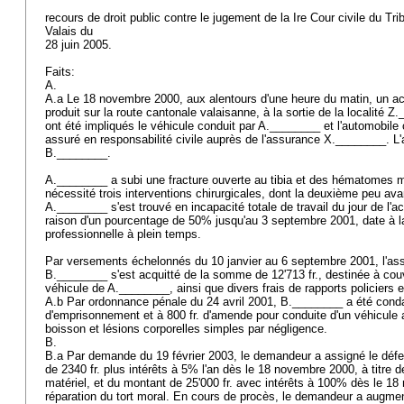
recours de droit public contre le jugement de la Ire Cour civile du Tr
Valais du
28 juin 2005.
Faits:
A.
A.a Le 18 novembre 2000, aux alentours d'une heure du matin, un acci
produit sur la route cantonale valaisanne, à la sortie de la localité 
ont été impliqués le véhicule conduit par A.________ et l'automobile
assuré en responsabilité civile auprès de l'assurance X.________. L'
B.________.
A.________ a subi une fracture ouverte au tibia et des hématomes mul
nécessité trois interventions chirurgicales, dont la deuxième peu ava
A.________ s'est trouvé en incapacité totale de travail du jour de l'a
raison d'un pourcentage de 50% jusqu'au 3 septembre 2001, date à laqu
professionnelle à plein temps.
Par versements échelonnés du 10 janvier au 6 septembre 2001, l'assu
B.________ s'est acquitté de la somme de 12'713 fr., destinée à cou
véhicule de A.________, ainsi que divers frais de rapports policiers
A.b Par ordonnance pénale du 24 avril 2001, B.________ a été cond
d'emprisonnement et à 800 fr. d'amende pour conduite d'un véhicule 
boisson et lésions corporelles simples par négligence.
B.
B.a Par demande du 19 février 2003, le demandeur a assigné le déf
de 2340 fr. plus intérêts à 5% l'an dès le 18 novembre 2000, à titre
matériel, et du montant de 25'000 fr. avec intérêts à 100% dès le 18
réparation du tort moral. En cours de procès, le demandeur a augme