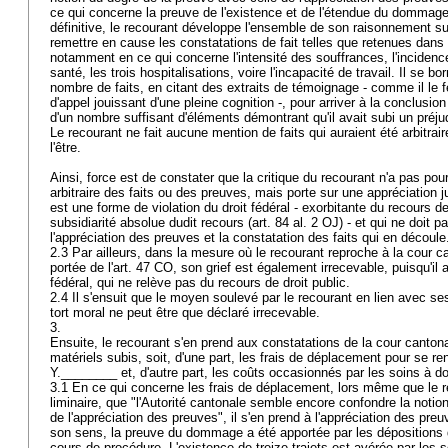
ce qui concerne la preuve de l'existence et de l'étendue du dommage
définitive, le recourant développe l'ensemble de son raisonnement 
remettre en cause les constatations de fait telles que retenues dans
notamment en ce qui concerne l'intensité des souffrances, l'incidence
santé, les trois hospitalisations, voire l'incapacité de travail. Il se b
nombre de faits, en citant des extraits de témoignage - comme il le fe
d'appel jouissant d'une pleine cognition -, pour arriver à la conclusio
d'un nombre suffisant d'éléments démontrant qu'il avait subi un préju
Le recourant ne fait aucune mention de faits qui auraient été arbitr
l'être.
Ainsi, force est de constater que la critique du recourant n'a pas pou
arbitraire des faits ou des preuves, mais porte sur une appréciation ju
est une forme de violation du droit fédéral - exorbitante du recours de
subsidiarité absolue dudit recours (
art. 84 al. 2 OJ
) - et qui ne doit 
l'appréciation des preuves et la constatation des faits qui en découl
2.3 Par ailleurs, dans la mesure où le recourant reproche à la cour 
portée de l'
art. 47 CO
, son grief est également irrecevable, puisqu'il a 
fédéral, qui ne relève pas du recours de droit public.
2.4 Il s'ensuit que le moyen soulevé par le recourant en lien avec se
tort moral ne peut être que déclaré irrecevable.
3.
Ensuite, le recourant s'en prend aux constatations de la cour canto
matériels subis, soit, d'une part, les frais de déplacement pour se re
Y.________ et, d'autre part, les coûts occasionnés par les soins à d
3.1 En ce qui concerne les frais de déplacement, lors même que le re
liminaire, que "l'Autorité cantonale semble encore confondre la notio
de l'appréciation des preuves", il s'en prend à l'appréciation des preuv
son sens, la preuve du dommage a été apportée par les dépositions 
cours de procédure. L'existence de treize trajets est avérée par les