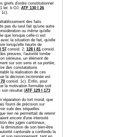
s griefs d'ordre constitutionnel
 1 let. b OJ
;
ATF 130 I 26
 1c).
l'établissement des faits.
te pas du seul fait qu'une autre
 considération ou même qu'elle
ée que lorsque celle-ci est
vec la situation de fait, qu'elle
re lorsqu'elle heurte de
I 57
consid. 2;
128 I 81
consid.
des preuves, l'autorité tombe
ison sérieuse, un élément de
ement sur son sens et sa portée,
tire des constatations
tablir la réalisation de ces
ue la décision incriminée est
 70
consid. 1c). Enfin, pour
que la motivation formulée soit
 son résultat (
ATF 129 I 173
n réparation du tort moral, que
ais fourni de précision sur
voir subi des séquelles
que rien ne permettait de retenir
ient encore d'une intensité
ration des juges cantonaux,
 la diminution de son bien-être
autorité cantonale a confondu la
s et son raisonnement, tant en