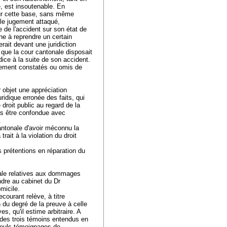
, est insoutenable. En
sur cette base, sans même
 le jugement attaqué,
 de l'accident sur son état de
orne à reprendre un certain
rait devant une juridiction
n que la cour cantonale disposait
dice à la suite de son accident.
airement constatés ou omis de
r objet une appréciation
ridique erronée des faits, qui
 droit public au regard de la
pas être confondue avec
e.
cantonale d'avoir méconnu la
trait à la violation du droit
s prétentions en réparation du
nale relatives aux dommages
ndre au cabinet du Dr
omicile.
courant relève, à titre
n du degré de la preuve à celle
es, qu'il estime arbitraire. A
des trois témoins entendus en
 seuls témoignages de