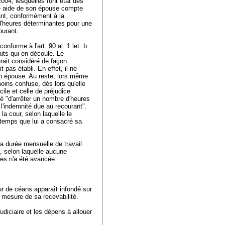
004, lesquelles font état des
able aide de son épouse compte
ant, conformément à la
e d'heures déterminantes pour une
courant.
 conforme à l'
art. 90 al. 1 let. b
aits qui en découle. Le
rait considéré de façon
t pas établi. En effet, il ne
on épouse. Au reste, lors même
moins confuse, dès lors qu'elle
le et celle de préjudice
té "d'arrêter un nombre d'heures
l'indemnité due au recourant".
la cour, selon laquelle le
 temps que lui a consacré sa
 la durée mensuelle de travail
, selon laquelle aucune
res n'a été avancée.
ur de céans apparaît infondé sur
 la mesure de sa recevabilité.
udiciaire et les dépens à allouer