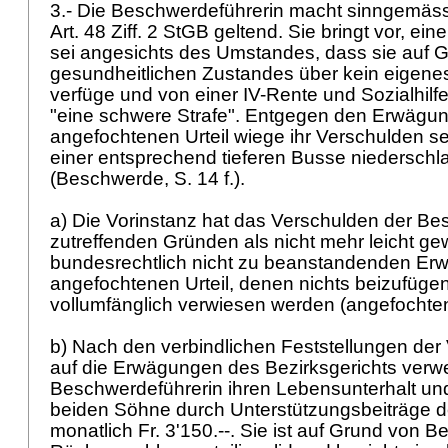
3.- Die Beschwerdeführerin macht sinngemäss
Art. 48 Ziff. 2 StGB
geltend. Sie bringt vor, ein
sei angesichts des Umstandes, dass sie auf G
gesundheitlichen Zustandes über kein eige
verfüge und von einer IV-Rente und Sozialhilfe
"eine schwere Strafe". Entgegen den Erwägu
angefochtenen Urteil wiege ihr Verschulden seh
einer entsprechend tieferen Busse niedersch
(Beschwerde, S. 14 f.).
a) Die Vorinstanz hat das Verschulden der Be
zutreffenden Gründen als nicht mehr leicht gew
bundesrechtlich nicht zu beanstandenden Er
angefochtenen Urteil, denen nichts beizufügen
vollumfänglich verwiesen werden (angefochtenes
b) Nach den verbindlichen Feststellungen der
auf die Erwägungen des Bezirksgerichts verweis
Beschwerdeführerin ihren Lebensunterhalt und
beiden Söhne durch Unterstützungsbeiträge 
monatlich Fr. 3'150.--. Sie ist auf Grund von B