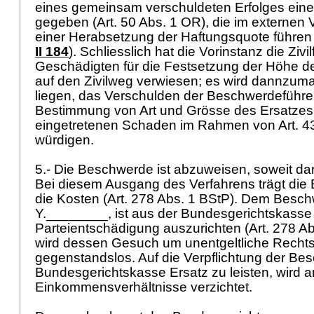
eines gemeinsam verschuldeten Erfolges eine
gegeben (
Art. 50 Abs. 1 OR
), die im externen 
einer Herabsetzung der Haftungsquote führen
II 184
). Schliesslich hat die Vorinstanz die Ziv
Geschädigten für die Festsetzung der Höhe 
auf den Zivilweg verwiesen; es wird dannzumal
liegen, das Verschulden der Beschwerdeführer
Bestimmung von Art und Grösse des Ersatzes 
eingetretenen Schaden im Rahmen von
Art. 
würdigen.
5.- Die Beschwerde ist abzuweisen, soweit dara
Bei diesem Ausgang des Verfahrens trägt die
die Kosten (
Art. 278 Abs. 1 BStP
). Dem Besch
Y.________, ist aus der Bundesgerichtskass
Parteientschädigung auszurichten (
Art. 278 A
wird dessen Gesuch um unentgeltliche Rechts
gegenstandslos. Auf die Verpflichtung der Bes
Bundesgerichtskasse Ersatz zu leisten, wird a
Einkommensverhältnisse verzichtet.