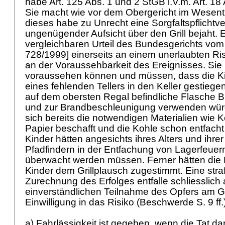
habe
Art. 125 Abs. 1 und 2 StGB
i.V.m.
Art. 18
Sie macht wie vor dem Obergericht im Wesentl
dieses habe zu Unrecht eine Sorgfaltspflichtv
ungenügender Aufsicht über den Grill bejaht. E
vergleichbaren Urteil des Bundesgerichts vom
728/1999] einerseits an einem unerlaubten Ri
an der Voraussehbarkeit des Ereignisses. Sie
voraussehen können und müssen, dass die Ki
eines fehlenden Tellers in den Keller gestiegen
auf dem obersten Regal befindliche Flasche 
und zur Brandbeschleunigung verwenden wür
sich bereits die notwendigen Materialien wie
Papier beschafft und die Kohle schon entfacht
Kinder hätten angesichts ihres Alters und ihre
Pfadfindern in der Entfachung von Lagerfeuern
überwacht werden müssen. Ferner hätten die El
Kinder dem Grillplausch zugestimmt. Eine straf
Zurechnung des Erfolges entfalle schliesslich
einverständlichen Teilnahme des Opfers am Gril
Einwilligung in das Risiko (Beschwerde S. 9 ff.
a) Fahrlässigkeit ist gegeben, wenn die Tat d