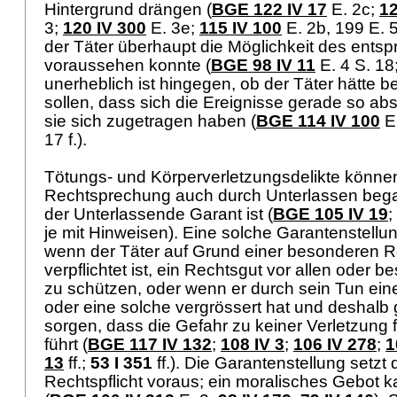
Hintergrund drängen (
BGE 122 IV 17
E. 2c;
12
3;
120 IV 300
E. 3e;
115 IV 100
E. 2b, 199 E. 
der Täter überhaupt die Möglichkeit des ents
voraussehen konnte (
BGE 98 IV 11
E. 4 S. 18
unerheblich ist hingegen, ob der Täter hätte
sollen, dass sich die Ereignisse gerade so ab
sie sich zugetragen haben (
BGE 114 IV 100
E
17 f.).
Tötungs- und Körperverletzungsdelikte könne
Rechtsprechung auch durch Unterlassen beg
der Unterlassende Garant ist (
BGE 105 IV 19
;
je mit Hinweisen). Eine solche Garantenstel
wenn der Täter auf Grund einer besonderen 
verpflichtet ist, ein Rechtsgut vor allen oder
zu schützen, oder wenn er durch sein Tun ein
oder eine solche vergrössert hat und deshalb g
sorgen, dass die Gefahr zu keiner Verletzung
führt (
BGE 117 IV 132
;
108 IV 3
;
106 IV 278
;
1
13
ff.
;
53 I 351
ff.). Die Garantenstellung setz
Rechtspflicht voraus; ein moralisches Gebot 