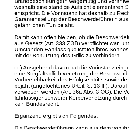
Brandbeschleunigern wagemutig und verantwo
weshalb eine ständige Aufsicht elementaren S
entspricht. Die Vorinstanz hat deshalb zu Rech
Garantenstellung der Beschwerdeführerin a
gefährlichen Tun bejaht.
Damit kann offen bleiben, ob die Beschwerdef
aus Gesetz (
Art. 333 ZGB
) verpflichtet war, 
Umständen Fahrlässigkeitstaten ihres Sohn
mit der Benützung des Grills zu verhindern.
cc) Ausgehend davon hat die Vorinstanz eing
eine Sorgfaltspflichtverletzung der Beschwerde
Vorhersehbarkeit des Erfolgseintritts sowie d
bejaht (angefochtenes Urteil, S. 13 ff.). Darau
verwiesen werden (
Art. 36a Abs. 3 OG
). Die 
fahrlässiger schwerer Körperverletzung durch 
kein Bundesrecht.
Ergänzend ergibt sich Folgendes:
Die Beschwerdeführerin kann aus dem von ihr