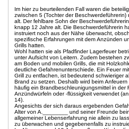
Im hier zu beurteilenden Fall waren die beteili
zwischen 5 (Tochter der Beschwerdeführerin)
alt. Der fehlbare Sohn der Beschwerdeführeri
knapp 12 Jahre alt. Die Beschwerdeführerin h
instruiert noch aus der Nähe überwacht, obsc
spezifische Erfahrungen mit dem Anzünden un
Grills hatten.
Wohl hatten sie als Pfadfinder Lagerfeuer betri
unter Aufsicht von Leitern. Zudem bestehen z
am Boden und mobilen Grills, die mit Holzkohl
deutliche Gefahrenunterschiede. Ein Feuer mi
Grill zu entfachen, ist bedeutend schwieriger a
Brand zu setzen. Deshalb wird beim Anfeuern 
häufig ein Brandbeschleunigungsmittel in der
Anzündwürfeln oder -flüssigkeit verwendet (an
14).
Angesichts der sich daraus ergebenden Gefah
Alter von A.________ und seiner Freunde beim
allgemeiner Lebenserfahrung nie allein zu las
zu überwachen und gegebenenfalls zu instrui