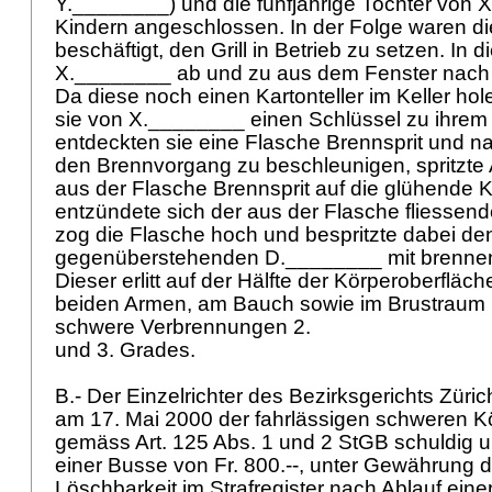
Y.________) und die fünfjährige Tochter von
Kindern angeschlossen. In der Folge waren di
beschäftigt, den Grill in Betrieb zu setzen. In di
X.________ ab und zu aus dem Fenster nach
Da diese noch einen Kartonteller im Keller hol
sie von X.________ einen Schlüssel zu ihrem K
entdeckten sie eine Flasche Brennsprit und 
den Brennvorgang zu beschleunigen, spritzte
aus der Flasche Brennsprit auf die glühende 
entzündete sich der aus der Flasche fliessen
zog die Flasche hoch und bespritzte dabei de
gegenüberstehenden D.________ mit brennend
Dieser erlitt auf der Hälfte der Körperoberfläch
beiden Armen, am Bauch sowie im Brustraum
schwere Verbrennungen 2.
und 3. Grades.
B.- Der Einzelrichter des Bezirksgerichts Zür
am 17. Mai 2000 der fahrlässigen schweren K
gemäss
Art. 125 Abs. 1 und 2 StGB
schuldig un
einer Busse von Fr. 800.--, unter Gewährung d
Löschbarkeit im Strafregister nach Ablauf eine