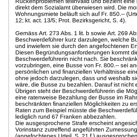
Rückenproblemen teilinvalid und bezieht eine 
direkt dem Sozialamt überwiesen wird. Die mo
Wohnungsmiete beläuft sich auf Fr. 850.-- (Urte
12; kt. act. 13/5; Prot. Bezirksgericht, S. 4).
Gemäss
Art. 273 Abs. 1 lit. b sowie
Art. 269 Ab
Beschwerdeführer kurz darzulegen, welche B
und inwiefern sie durch den angefochtenen Ent
Diesen Begründungsanforderungen kommt di
Beschwerdeführerin nicht nach. Sie beschränk
vorzubringen, eine Busse von Fr. 800.-- sei an
persönlichen und finanziellen Verhältnisse ein
ohne jedoch darzulegen, dass und weshalb sie
wäre, die Busse zu bezahlen. Darauf ist nicht 
Übrigen steht der Beschwerdeführerin die Mögl
eine ratenweise Bezahlung der Busse im Rah
beschränkten finanziellen Möglichkeiten zu er
Raten zum Beispiel müsste die Beschwerdefüh
lediglich rund 67 Franken abbezahlen.
Die ausgesprochene Strafe erscheint angesich
Vorinstanz zutreffend angeführten Zumessun
(angefochtenes Urteil, S. 21 f.) ausgesproche