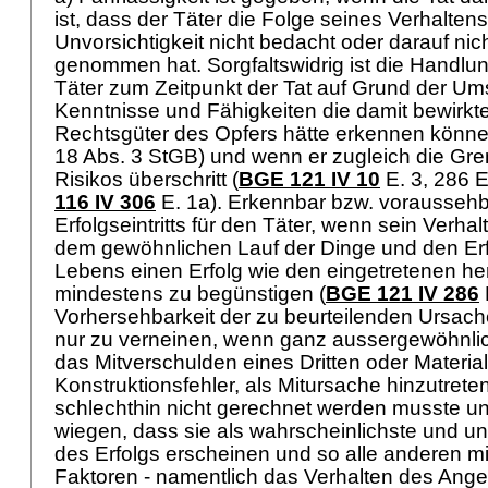
ist, dass der Täter die Folge seines Verhaltens
Unvorsichtigkeit nicht bedacht oder darauf nic
genommen hat. Sorgfaltswidrig ist die Handlu
Täter zum Zeitpunkt der Tat auf Grund der Um
Kenntnisse und Fähigkeiten die damit bewirkt
Rechtsgüter des Opfers hätte erkennen könn
18 Abs. 3 StGB
) und wenn er zugleich die Gr
Risikos überschritt (
BGE 121 IV 10
E. 3, 286 E
116 IV 306
E. 1a). Erkennbar bzw. voraussehba
Erfolgseintritts für den Täter, wenn sein Verhal
dem gewöhnlichen Lauf der Dinge und den Er
Lebens einen Erfolg wie den eingetretenen he
mindestens zu begünstigen (
BGE 121 IV 286
Vorhersehbarkeit der zu beurteilenden Ursache 
nur zu verneinen, wenn ganz aussergewöhnli
das Mitverschulden eines Dritten oder Material
Konstruktionsfehler, als Mitursache hinzutrete
schlechthin nicht gerechnet werden musste un
wiegen, dass sie als wahrscheinlichste und u
des Erfolgs erscheinen und so alle anderen 
Faktoren - namentlich das Verhalten des Anges