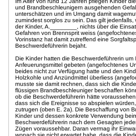
Im Alter von rund 12 Jahren pflegen Kinder di
und Brandbeschleunigern ausgehenden Gefa
unterschätzen und im Umgang damit wagemut
zumindest sorglos zu sein. Das gilt jedenfalls,
der Kinder, A.________, nichts über die Einsa
Gefahren von Brennsprit weiss (angefochtenes 
Vorinstanz hat damit zutreffend eine Sorgfaltspf
Beschwerdeführerin bejaht.
Die Kinder hatten die Beschwerdeführerin um
Anfeuerungsmittel gebeten (angefochtenes Urte
beides nicht zur Verfügung hatte und den Kin
Holzkohle und Anzündmittel überliess (angefoch
musste sie damit rechnen, dass sich die Kind
flüssigen Brandbeschleuniger beschaffen könn
ob die Beschwerdeführerin hätte voraussehen
dass sich die Ereignisse so abspielen würden,
zutrugen (oben E. 2a). Die Beschaffung von Br
Kinder und dessen konkrete Verwendung beim 
Beschwerdeführerin nach dem Gesagten jeden
Zügen voraussehbar. Daran vermag ihr Einwan
wonach sie nicht erwartet habe, dass die Kind