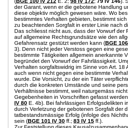
(
BGE 100 IV 212
E. 2;
98 IV 172
;
79 IV 146
). 
der Garant, wenn er die gebotene Handlung un
diese objektiv möglich gewesen wäre. Wo be
bestimmtes Verhalten gebieten, bestimmt sich
zu beachtenden Sorgfalt in erster Linie nach d
Das schliesst nicht aus, dass der Vorwurf der 
auf allgemeine Rechtsgrundsätze wie den all
Gefahrensatz gestützt werden kann (
BGE 106 
3). Denn nicht jeder Verstoss gegen eine geset
bestimmte Tätigkeiten allgemein anerkannte 
begründet den Vorwurf der Fahrlässigkeit. Um
Verhalten sorgfaltswidrig im Sinne von
Art. 18
auch wenn nicht gegen eine bestimmte Verhal
wurde. Die Vorsicht, zu der ein Täter verpflichtet
durch die konkreten Umstände und seine pers
Verhältnisse bestimmt, weil naturgemäss nicht 
Gegebenheiten in Vorschriften gefasst werden
IV 80
E. 4b). Bei fahrlässigen Erfolgsdelikte
durch Verletzung der gebotenen Sorgfalt der 
tatbestandsmässige Erfolg (infolge des Nichth
sein (
BGE 101 IV 30
ff.;
83 IV 15
ff.).
Zur Feststellung dieses Kausalzusammenha