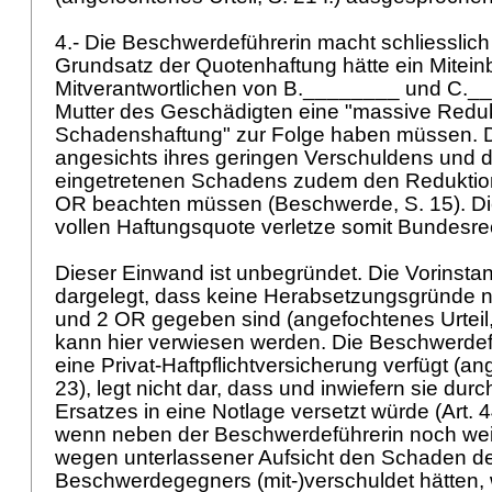
4.- Die Beschwerdeführerin macht schliesslic
Grundsatz der Quotenhaftung hätte ein Mitein
Mitverantwortlichen von B.________ und C._
Mutter des Geschädigten eine "massive Reduk
Schadenshaftung" zur Folge haben müssen. Di
angesichts ihres geringen Verschuldens und 
eingetretenen Schadens zudem den Redukti
OR
beachten müssen (Beschwerde, S. 15). Di
vollen Haftungsquote verletze somit Bundesre
Dieser Einwand ist unbegründet. Die Vorinst
dargelegt, dass keine Herabsetzungsgründe 
und 2 OR
gegeben sind (angefochtenes Urteil, 
kann hier verwiesen werden. Die Beschwerdef
eine Privat-Haftpflichtversicherung verfügt (an
23), legt nicht dar, dass und inwiefern sie dur
Ersatzes in eine Notlage versetzt würde (
Art. 
wenn neben der Beschwerdeführerin noch we
wegen unterlassener Aufsicht den Schaden d
Beschwerdegegners (mit-)verschuldet hätten,