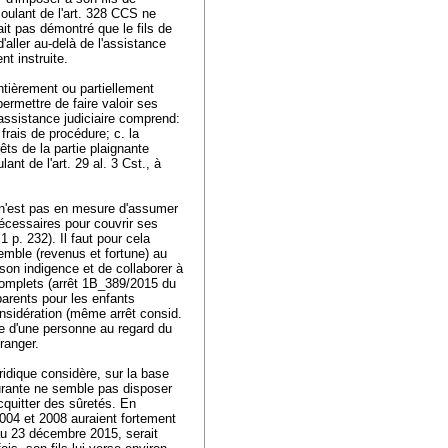
coulant de l'art. 328 CCS ne
it pas démontré que le fils de
'aller au-delà de l'assistance
nt instruite.
entièrement ou partiellement
 permettre de faire valoir ses
L'assistance judiciaire comprend:
 frais de procédure; c. la
êts de la partie plaignante
lant de l'
art. 29 al. 3 Cst.
, à
é.
 n'est pas en mesure d'assumer
écessaires pour couvrir ses
1 p. 232). Il faut pour cela
emble (revenus et fortune) au
 son indigence et de collaborer à
complets (arrêt 1B_389/2015 du
parents pour les enfants
considération (même arrêt consid.
ce d'une personne au regard du
étranger.
ridique considère, sur la base
ourante ne semble pas disposer
quitter des sûretés. En
 2004 et 2008 auraient fortement
 au 23 décembre 2015, serait