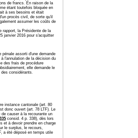
ions de francs. En raison de la
omme étant toutefois bloquée en
it à ses besoins et était
n procès civil, de sorte qu'il
 également assumer les coûts de
 rapport, la Présidente de la
 janvier 2016 pour s'acquitter
e pénale assorti d'une demande
 à l'annulation de la décision du
nce des frais de procédure
Subsidiairement, elle demande le
ns des considérants.
re instance cantonale (
art. 80
st donc ouvert (
art. 78 LTF
). Le
e de causer à la recourante un
335
consid. 4 p. 338), dès lors
es et à devoir prendre en charge
r le surplus, le recours,
F
, a été déposé en temps utile