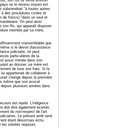
s, son fils lui verse environ
n pays où le revenu moyen est
 et subviendrait "à toutes autres
e à des procédures civiles et
 de francs) "dans un seul et
mandataire. On peut ainsi
e son fils, qui apparaît disposer
édure intentée par sa mère,
 suffisamment vraisemblable que
 même si le devoir d'assistance
stance judiciaire, on peut
ances particulières de la
i est aussi menée dans son
gurant au dossier, sa mère est
rement de tous ses frais. Si la
 lui appartenait de collaborer à
 aurait changé depuis la première
alors même que son avocat
ci depuis plusieurs années dans
recours est rejeté. L'indigence
re doit être également écartée,
ment du non-respect de l'
art.
udiciaires. Le présent arrêt rend
iement étant désormais échu,
er les sûretés requises.