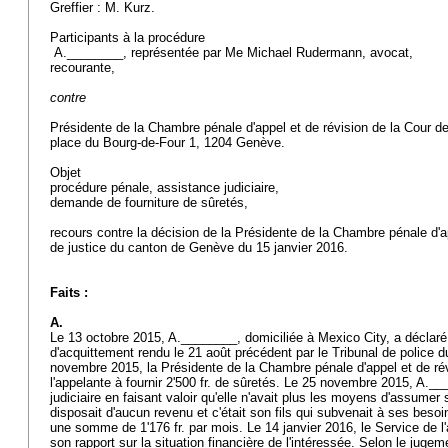
Greffier : M. Kurz.
Participants à la procédure
A.________, représentée par Me Michael Rudermann, avocat,
recourante,
contre
Présidente de la Chambre pénale d'appel et de révision de la Cour d
place du Bourg-de-Four 1, 1204 Genève.
Objet
procédure pénale, assistance judiciaire,
demande de fourniture de sûretés,
recours contre la décision de la Présidente de la Chambre pénale d'a
de justice du canton de Genève du 15 janvier 2016.
Faits :
A.
Le 13 octobre 2015, A.________, domiciliée à Mexico City, a déclaré
d'acquittement rendu le 21 août précédent par le Tribunal de police
novembre 2015, la Présidente de la Chambre pénale d'appel et de rév
l'appelante à fournir 2'500 fr. de sûretés. Le 25 novembre 2015, A.
judiciaire en faisant valoir qu'elle n'avait plus les moyens d'assumer 
disposait d'aucun revenu et c'était son fils qui subvenait à ses bes
une somme de 1'176 fr. par mois. Le 14 janvier 2016, le Service de l'
son rapport sur la situation financière de l'intéressée. Selon le jugem