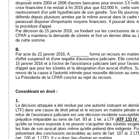
disposait entre 2004 et 2008 d'avoirs bancaires pour environ 3,5 mill
crise financière il ne restait à fin 2015 plus que 411'000 fr., cette s
nantissement d'un prêt hypothécaire de son gendre. Son fils pourvoya
défendu depuis plusieurs années par le même avocat dans le cadre d'u
paraissait disposer d'importants moyens financiers. Il pouvait donc
la procédure d'appel.
Par décision du 15 janvier 2016, se fondant sur les conclusions de ce
CPAR a maintenu la demande de sûretés et fixé un dernier délai au 25
de cette somme.
B.
Par acte du 22 janvier 2016, A.________ forme un recours en matièr
d'effet suspensif et d'une requête d'assistance judiciaire. Elle conclut
15 janvier 2016 et à l'octroi de l'assistance judiciaire tant pour l'ava
d'appel que pour les sûretés et la désignation d'un avocat d'office. 
renvoi de la cause à l'autorité intimée pour nouvelle décision au se
La Présidente de la CPAR conclut au rejet du recours.
Considérant en droit :
1.
La décision attaquée a été rendue par une autorité statuant en derniè
LTF
) dans une cause de droit pénal et le recours en matière pénale e
refus de l'assistance judiciaire est une décision incidente susceptibl
préjudice irréparable au sens de l'
art. 93 al. 1 let. a LTF
(
ATF 133 IV 
qu'elle se trouve exposée à ne pouvoir s'acquitter des sûretés exigé
les frais de son avocat alors même qu'elle prétend être indigente. Pou
présentant des conclusions recevables au sens de l'
art. 107 al. 2 LT
(
art. 100 al. 1 LTF
). Il y a donc lieu d'entrer en matière.