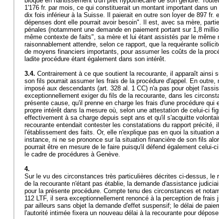
bloqué en nantissement d'un prêt hypothécaire de son gendre. Toutefoi
1'176 fr. par mois, ce qui constituerait un montant important dans u
dix fois inférieur à la Suisse. Il paierait en outre son loyer de 897 fr.
dépenses dont elle pourrait avoir besoin". Il est, avec sa mère, parti
pénales (notamment une demande en paiement portant sur 1,8 million
même contexte de faits", sa mère et lui étant assistés par le même 
raisonnablement attendre, selon ce rapport, que la requérante sollicit
de moyens financiers importants, pour assumer les coûts de la proc
ladite procédure étant également dans son intérêt.
3.4.
Contrairement à ce que soutient la recourante, il apparaît ainsi
son fils pourrait assumer les frais de la procédure d'appel. En outre,
imposé aux descendants (
art. 328 al. 1 CC
) n'a pas pour objet l'assi
exceptionnellement exiger du fils de la recourante, dans les circonst
présente cause, qu'il prenne en charge les frais d'une procédure qu
propre intérêt dans la mesure où, selon une attestation de celui-ci fi
effectivement à sa charge depuis sept ans et qu'il s'acquitte volontai
recourante entendait contester les constatations du rapport précité, il
l'établissement des faits. Or, elle n'explique pas en quoi la situation
instance, ni ne se prononce sur la situation financière de son fils 
pourrait être en mesure de le faire puisqu'il défend également celui-
le cadre de procédures à Genève.
4.
Sur le vu des circonstances très particulières décrites ci-dessus, le 
de la recourante n'étant pas établie, la demande d'assistance judiciai
pour la présente procédure. Compte tenu des circonstances et notam
112 LTF
, il sera exceptionnellement renoncé à la perception de frais j
par ailleurs sans objet la demande d'effet suspensif; le délai de pa
l'autorité intimée fixera un nouveau délai à la recourante pour dépos