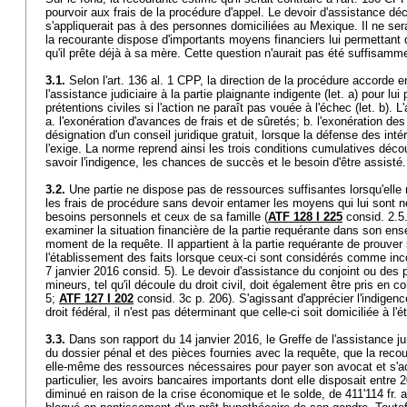
pourvoir aux frais de la procédure d'appel. Le devoir d'assistance dé
s'appliquerait pas à des personnes domiciliées au Mexique. Il ne sera
la recourante dispose d'importants moyens financiers lui permettant d
qu'il prête déjà à sa mère. Cette question n'aurait pas été suffisamme
3.1.
Selon l'
art. 136 al. 1 CPP
, la direction de la procédure accorde 
l'assistance judiciaire à la partie plaignante indigente (let. a) pour lui
prétentions civiles si l'action ne paraît pas vouée à l'échec (let. b). 
a. l'exonération d'avances de frais et de sûretés; b. l'exonération des
désignation d'un conseil juridique gratuit, lorsque la défense des intér
l'exige. La norme reprend ainsi les trois conditions cumulatives décou
savoir l'indigence, les chances de succès et le besoin d'être assist
3.2.
Une partie ne dispose pas de ressources suffisantes lorsqu'elle
les frais de procédure sans devoir entamer les moyens qui lui sont n
besoins personnels et ceux de sa famille (
ATF 128 I 225
consid. 2.5.
examiner la situation financière de la partie requérante dans son ens
moment de la requête. Il appartient à la partie requérante de prouver
l'établissement des faits lorsque ceux-ci sont considérés comme in
7 janvier 2016 consid. 5). Le devoir d'assistance du conjoint ou des 
mineurs, tel qu'il découle du droit civil, doit également être pris en 
5;
ATF 127 I 202
consid. 3c p. 206). S'agissant d'apprécier l'indigen
droit fédéral, il n'est pas déterminant que celle-ci soit domiciliée à l'
3.3.
Dans son rapport du 14 janvier 2016, le Greffe de l'assistance ju
du dossier pénal et des pièces fournies avec la requête, que la rec
elle-même des ressources nécessaires pour payer son avocat et s'ac
particulier, les avoirs bancaires importants dont elle disposait entre
diminué en raison de la crise économique et le solde, de 411'114 fr.