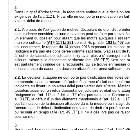
2.
Dans un grief d'ordre formel, la recourante estime que la décision at
exigences de l'
art. 112 LTF
car elle ne comporte ni motivation en fait e
voie et délai de recours.
2.1.
A propos de l'obligation de motiver découlant du droit d'être ente
jurisprudence considère qu'une motivation peut se faire par renvoi à
un élément du dossier, pour autant que les motifs auxquels il est r
manière suffisante (
ATF 114 Ia 281
consid. 4c p. 285;
103 Ia 407
con
en l'occurrence, le rapport du 14 janvier 2016 exposant les raisons po
l'indigence n'a pas été considérée comme satisfaite. S'agissant de l
à l'octroi de l'assistance judiciaire, il n'y avait plus à s'interroger sur
ailleurs, même si la disposition pertinente (
art. 136 CPP
) n'est pas m
est parfaitement connue de la recourante, qui se trouve en mesure de
connaissance de cause. La décision attaquée est ainsi suffisamme
2.2.
La décision attaquée ne comporte pas d'indication des voies de 
comprendre dans la mesure où l'autorité intimée n'a fait que confirm
incidente en fixant un nouveau délai pour verser des sûretés. Matérie
toutefois aussi sur un refus d'assistance judiciaire et était donc attaq
l'exigence de l'
art. 112 al. 1 let
. d LTF n'est pas satisfaite. Comme cel
al. 3 LTF
, le défaut d'un des éléments mentionnés à l'
art. 112 al. 1 L
but l'annulation de la décision attaquée dans la mesure où il s'agit d
l'occurrence, le défaut d'indication des voies de droit n'a porté aucun
pu recourir en temps utile (
art. 49 LTF
). Il n'y a dès lors pas de rais
pour ce motif.
3.
Sur le fond, la recourante estime qu'il serait contraire à l'
art. 136 CP