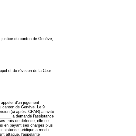
e justice du canton de Genève,
ppel et de révision de la Cour
 appeler d'un jugement
 du canton de Genève. Le 9
ision (ci-après: CPAR) a invité
________ a demandé l'assistance
ses frais de défense; elle ne
oins en payant ses charges plus
assistance juridique a rendu
ent attaqué, l'appelante