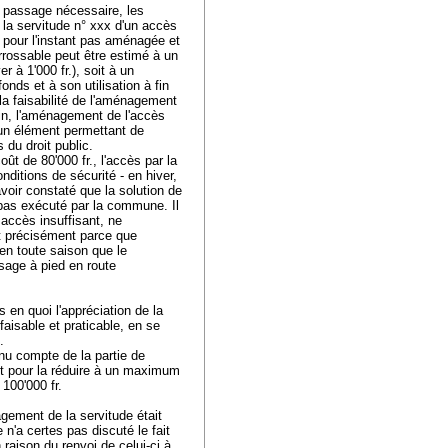
un passage nécessaire, les
 la servitude n° xxx d'un accès
t pour l'instant pas aménagée et
ossable peut être estimé à un
r à 1'000 fr.), soit à un
onds et à son utilisation à fin
 la faisabilité de l'aménagement
nfin, l'aménagement de l'accès
ucun élément permettant de
 du droit public.
t de 80'000 fr., l'accès par la
ditions de sécurité - en hiver,
voir constaté que la solution de
 pas exécuté par la commune. Il
accès insuffisant, ne
st précisément parce que
en toute saison que le
ssage à pied en route
 en quoi l'appréciation de la
aisable et praticable, en se
e.
enu compte de la partie de
oût pour la réduire à un maximum
 100'000 fr.
agement de la servitude était
e n'a certes pas discuté le fait
n raison du renvoi de celui-ci à