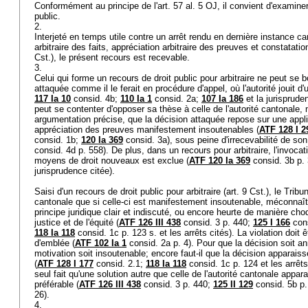
Conformément au principe de l'
art. 57 al. 5 OJ
, il convient d'examine
public.
2.
Interjeté en temps utile contre un arrêt rendu en dernière instance c
arbitraire des faits, appréciation arbitraire des preuves et constatatio
Cst.
), le présent recours est recevable.
3.
Celui qui forme un recours de droit public pour arbitraire ne peut se bo
attaquée comme il le ferait en procédure d'appel, où l'autorité jouit d'
117 Ia 10
consid. 4b;
110 Ia 1
consid. 2a;
107 Ia 186
et la jurispruden
peut se contenter d'opposer sa thèse à celle de l'autorité cantonale,
argumentation précise, que la décision attaquée repose sur une appli
appréciation des preuves manifestement insoutenables (
ATF 128 I 2
consid. 1b;
120 Ia 369
consid. 3a), sous peine d'irrecevabilité de son
consid. 4d p. 558). De plus, dans un recours pour arbitraire, l'invoca
moyens de droit nouveaux est exclue (
ATF 120 Ia 369
consid. 3b p.
jurisprudence citée).
Saisi d'un recours de droit public pour arbitraire (
art. 9 Cst.
), le Tribu
cantonale que si celle-ci est manifestement insoutenable, méconna
principe juridique clair et indiscuté, ou encore heurte de manière cho
justice et de l'équité (
ATF 126 III 438
consid. 3 p. 440;
125 I 166
con
118 Ia 118
consid. 1c p. 123 s. et les arrêts cités). La violation doit
d'emblée (
ATF 102 Ia 1
consid. 2a p. 4). Pour que la décision soit an
motivation soit insoutenable; encore faut-il que la décision apparaiss
(
ATF 128 I 177
consid. 2.1;
118 Ia 118
consid. 1c p. 124 et les arrêts 
seul fait qu'une solution autre que celle de l'autorité cantonale app
préférable (
ATF 126 III 438
consid. 3 p. 440;
125 II 129
consid. 5b p
26).
4.