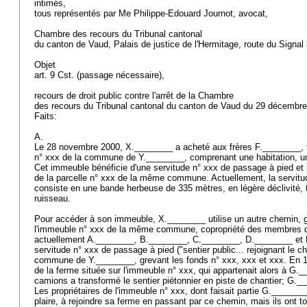
intimés,
tous représentés par Me Philippe-Edouard Journot, avocat,
Chambre des recours du Tribunal cantonal
du canton de Vaud, Palais de justice de l'Hermitage, route du Signa
Objet
art. 9 Cst.
(passage nécessaire),
recours de droit public contre l'arrêt de la Chambre
des recours du Tribunal cantonal du canton de Vaud du 29 décembr
Faits:
A.
Le 28 novembre 2000, X.________ a acheté aux frères F.________, f
n° xxx de la commune de Y.________, comprenant une habitation, un
Cet immeuble bénéficie d'une servitude n° xxx de passage à pied et 
de la parcelle n° xxx de la même commune. Actuellement, la servit
consiste en une bande herbeuse de 335 mètres, en légère déclivité, 
ruisseau.
Pour accéder à son immeuble, X.________ utilise un autre chemin, gr
l'immeuble n° xxx de la même commune, copropriété des membres de
actuellement A.________, B.________, C.________, D.________ et E.
servitude n° xxx de passage à pied ("sentier public... rejoignant le ch
commune de Y.________, grevant les fonds n° xxx, xxx et xxx. En 19
de la ferme située sur l'immeuble n° xxx, qui appartenait alors à G.
camions a transformé le sentier piétonnier en piste de chantier; G.__
Les propriétaires de l'immeuble n° xxx, dont faisait partie G.________
plaire, à rejoindre sa ferme en passant par ce chemin, mais ils ont tou