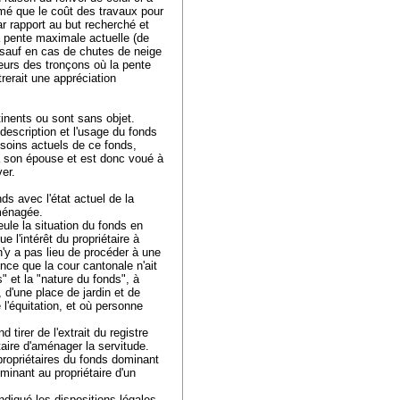
imé que le coût des travaux pour
r rapport au but recherché et
 pente maximale actuelle (de
(sauf en cas de chutes de neige
lleurs des tronçons où la pente
rerait une appréciation
rtinents ou sont sans objet.
 description et l'usage du fonds
esoins actuels de ce fonds,
 à son épouse et est donc voué à
ver.
ds avec l'état actuel de la
 aménagée.
eule la situation du fonds en
e l'intérêt du propriétaire à
 n'y a pas lieu de procéder à une
ence que la cour cantonale n'ait
" et la "nature du fonds", à
 d'une place de jardin et de
l'équitation, et où personne
 tirer de l'extrait du registre
taire d'aménager la servitude.
s propriétaires du fonds dominant
minant au propriétaire d'un
ndiqué les dispositions légales