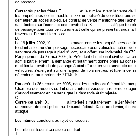
de passage.
Contactés par les frères F.________ et leur mère avant la vente de 
les propriétaires de l'immeuble n° xxx ont refusé de constituer une s
demeurer un accès à pied. Le contrat de vente mentionne que l'achet
satisfaction sur l'exercice des servitudes. X.________ allègue toutefo
de passage pour tous véhicules était celle qui se présentait sous la
traversant l'immeuble n° xxx.
B.
Le 16 juillet 2002, X.________ a ouvert contre les propriétaires de l
tendant à l'octroi d'un passage nécessaire pour véhicules automobiles,
servitude de passage à pied n° xxx, et a offert une indemnité de 675 
Par jugement du 27 mai 2004, le Président du Tribunal civil de l'arro
admis partiellement la demande et notamment donné ordre au conserv
modifier la servitude de passage à pied n° xxx en une servitude de 
véhicules, s'exerçant sur une largeur de trois mètres, et fixé l'inde
défendeurs au montant de 21'140 fr.
Par arrêt du 26 septembre 2005, dont les motifs ont été notifiés aux
Chambre des recours du Tribunal cantonal vaudois a réformé le juge
d'arrondissement en ce sens que la demande était rejetée.
C.
Contre cet arrêt, X.________ a interjeté simultanément, le 1er févrie
un recours de droit public au Tribunal fédéral. Dans ce dernier, il concl
attaqué.
Les intimés concluent au rejet du recours.
Le Tribunal fédéral considère en droit:
1.