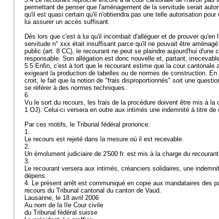
permettant de penser que l'aménagement de la servitude serait autoris
qu'il est quasi certain qu'il n'obtiendra pas une telle autorisation po
lui assurer un accès suffisant.
Dès lors que c'est à lui qu'il incombait d'alléguer et de prouver qu'en 
servitude n° xxx était insuffisant parce qu'il ne pouvait être aménagé
public (
art. 8 CC
), le recourant ne peut se plaindre aujourd'hui d'une c
responsable. Son allégation est donc nouvelle et, partant, irrecevabl
5.5 Enfin, c'est à tort que le recourant estime que la cour cantonale 
exigeant la production de tabelles ou de normes de construction. En e
croit, le fait que la notion de "frais disproportionnés" soit une questio
se référer à des normes techniques.
6.
Vu le sort du recours, les frais de la procédure doivent être mis à la
1 OJ
). Celui-ci versera en outre aux intimés une indemnité à titre de
Par ces motifs, le Tribunal fédéral prononce:
1.
Le recours est rejeté dans la mesure où il est recevable.
2.
Un émolument judiciaire de 2'500 fr. est mis à la charge du recouran
3.
Le recourant versera aux intimés, créanciers solidaires, une indemnité
dépens.
4. Le présent arrêt est communiqué en copie aux mandataires des pa
recours du Tribunal cantonal du canton de Vaud.
Lausanne, le 18 avril 2006
Au nom de la IIe Cour civile
du Tribunal fédéral suisse