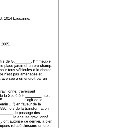
l 8, 1014 Lausanne.
e 2005.
ils de G.________, l'immeuble
e place-jardin et un pré-champ.
pour tous véhicules à la charge
ude n'est pas aménagée et
traversée à un endroit par un
avillonné, traversant
 la Société H.________, soit
________. Il s'agit de la
emin ...") en faveur de la
90, lors de la transformation
________, le passage des
______ l'a ensuite gravillonné.
, ont autorisé ce dernier, à bien
jours refusé d'inscrire un droit