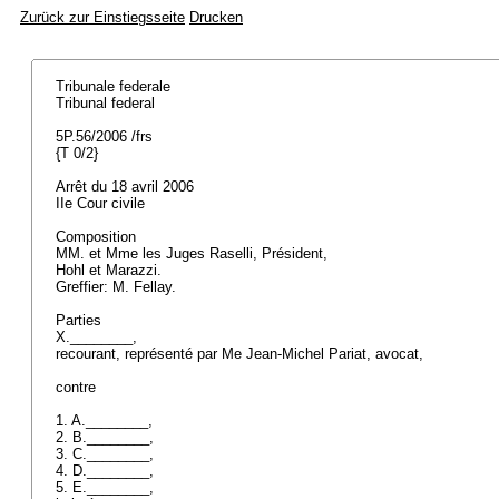
Zurück zur Einstiegsseite
Drucken
Tribunale federale
Tribunal federal
5P.56/2006 /frs
{T 0/2}
Arrêt du 18 avril 2006
IIe Cour civile
Composition
MM. et Mme les Juges Raselli, Président,
Hohl et Marazzi.
Greffier: M. Fellay.
Parties
X.________,
recourant, représenté par Me Jean-Michel Pariat, avocat,
contre
1. A.________,
2. B.________,
3. C.________,
4. D.________,
5. E.________,