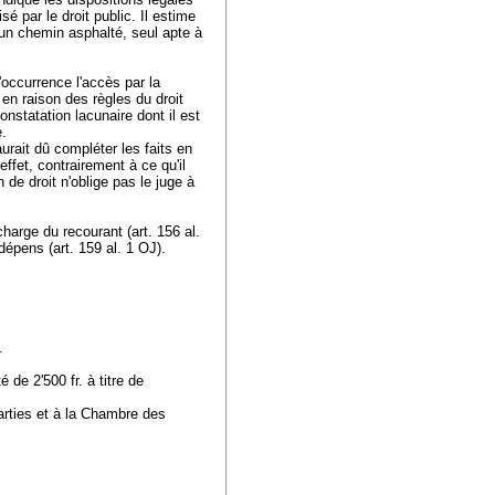
é par le droit public. Il estime
ur un chemin asphalté, seul apte à
l'occurrence l'accès par la
 en raison des règles du droit
onstatation lacunaire dont il est
e.
aurait dû compléter les faits en
ffet, contrairement à ce qu'il
n de droit n'oblige pas le juge à
 charge du recourant (
art. 156 al.
 dépens (
art. 159 al. 1 OJ
).
t.
 de 2'500 fr. à titre de
rties et à la Chambre des