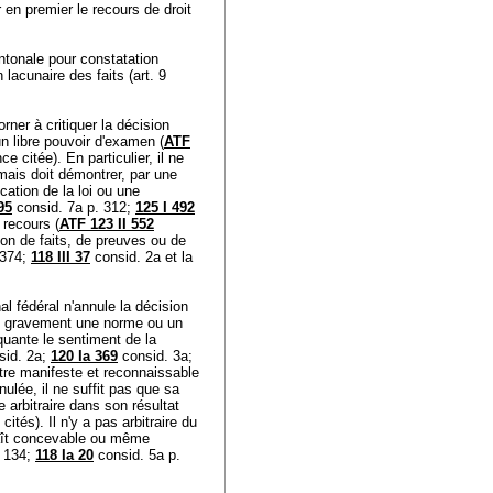
r en premier le recours de droit
antonale pour constatation
n lacunaire des faits (
art. 9
rner à critiquer la décision
un libre pouvoir d'examen (
ATF
ce citée). En particulier, il ne
 mais doit démontrer, par une
cation de la loi ou une
95
consid. 7a p. 312;
125 I 492
 recours (
ATF 123 II 552
tion de faits, de preuves ou de
 374;
118 III 37
consid. 2a et la
nal fédéral n'annule la décision
ît gravement une norme ou un
quante le sentiment de la
sid. 2a;
120 Ia 369
consid. 3a;
 être manifeste et reconnaissable
nulée, il ne suffit pas que sa
e arbitraire dans son résultat
cités). Il n'y a pas arbitraire du
araît concevable ou même
. 134;
118 Ia 20
consid. 5a p.