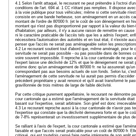
4.1 Selon l'arrêt attaqué, le recourant ne peut prétendre à l'octroi d'
conditions de l'
art. 694 al. 1 CC
n'étant pas remplies. Il dispose avec
à la voie publique pour tous véhicules; même si cette servitude n'es
consiste en une bande herbeuse, son aménagement en un accès carr
montant de l'ordre de 80'000 fr. (et le coût de son déneigement en hive
montant qui n'est pas disproportionné par rapport à la valeur du bien-f
d'habitation; par ailleurs, il n'y a aucune raison de remettre en cause
ni le caractère praticable de l'accès tels que les a admis l'expert; e
nécessitera l'autorisation des autorités et en tout état, il n'existe a
penser que l'accès ne serait pas aménageable selon les prescriptions
4.2 Le recourant soutient tout d'abord que, même aménagé, pour le coû
servitude ne serait pas possible - ou pas possible dans de bonnes con
voire souvent impossible. Il reproche à la cour cantonale de ne pas a
l'expert laisse une déclivité de 12% et que le déneigement ne serait
estime donc qu'un aménagement de 80'000 fr. ne lui assurerait qu'un 
correspondant pas aux besoins actuels de son fonds. Selon lui, c'e
l'aménagement de cette servitude ne lui aurait pas permis d'accéder 
précédent propriétaire y avait renoncé et qu'il avait transformé le pa
gravillonnée de trois mètres de large de faible déclivité.
Par cette critique purement appellatoire, le recourant ne démontre pas
cour cantonale qui a estimé que l'aménagement de la servitude était f
basant sur l'expertise, serait arbitraire. Son grief est donc irrecevabl
4.3 Le recourant reproche aussi à la cour cantonale de n'avoir pas t
l'expertise qui constate que la déclivité demeurera forte et que le c
de 7-8% représenterait un investissement supplémentaire de plus de
Se ralliant à l'avis de l'expert, la cour cantonale a estimé que l'amén
faisable et que l'accès serait praticable pour un coût de 80'000 fr. Ell
critiqué, qui est toutefois censé faire partie intégrante de son arrêt e