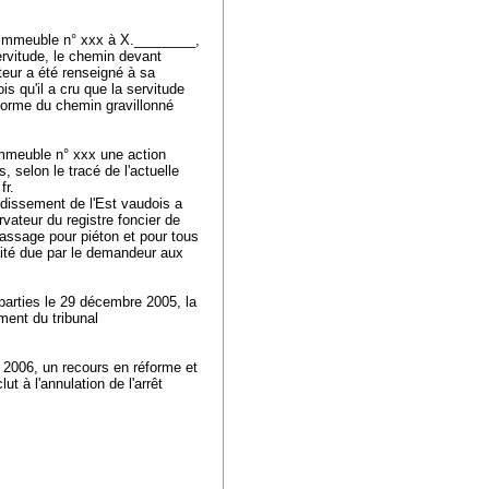
l'immeuble n° xxx à X.________,
ervitude, le chemin devant
eur a été renseigné à sa
is qu'il a cru que la servitude
 forme du chemin gravillonné
'immeuble n° xxx une action
 selon le tracé de l'actuelle
fr.
ndissement de l'Est vaudois a
ateur du registre foncier de
passage pour piéton et pour tous
mnité due par le demandeur aux
 parties le 29 décembre 2005, la
ment du tribunal
r 2006, un recours en réforme et
ut à l'annulation de l'arrêt