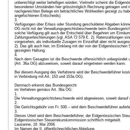
unberechtigt weiter behelligen würden. Vielmehr scheint die Eidgen
besonderen Umständen hier grösstmöglich Rechnung getragen und na
nachgereichten Belege ein beträchtliches Wohlwollen gezeigt zu habe
angefochtenen Entscheids).
3.
Verfügungen über Erlass oder Stundung geschuldeter Abgaben kön
OG
nicht mit der Verwaltungsgerichtsbeschwerde beim Bundesgerich
solche Verfügung gilt auch der Entscheid über Begehren um Einräu
Zahlungserleichterungen (vgl. ASA 72 579 E. 2). Ratenzahlungen sin
vorgesehen, als individuelle Zusagen im Einzelfall aber nicht ausge
2). Das gilt auch hier, im Einklang mit der von der Eidgenössischen 
gezeigten Haltung.
4.
Nach dem Gesagten ist die Beschwerde offensichtlich unbegründet u
(
Art. 36a OG
) abzuweisen, soweit darauf eingetreten werden kann.
Bei diesem Ausgang des Verfahrens wird der Beschwerdeführer kosten
in Verbindung mit
Art. 153 und 153a OG
).
Demnach erkennt das Bundesgericht
im Verfahren gemäss
Art. 36a OG
:
1.
Die Verwaltungsgerichtsbeschwerde wird abgewiesen, soweit darauf e
2.
Die Gerichtsgebühr von Fr. 500.-- wird dem Beschwerdeführer auferl
3.
Dieses Urteil wird dem Beschwerdeführer, der Eidgenössischen Steu
Eidgenössischen Steuerrekurskommission schriftlich mitgeteilt.
Lausanne, 18. Mai 2006
Im Namen der II. öffentlichrechtlichen Abteilung