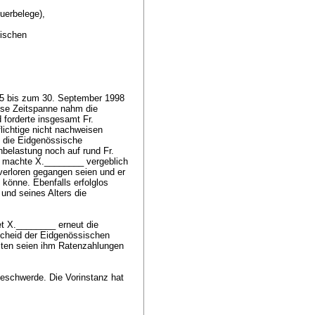
euerbelege),
sischen
95 bis zum 30. September 1998
iese Zeitspanne nahm die
 forderte insgesamt Fr.
lichtige nicht nachweisen
m die Eidgenössische
hbelastung noch auf rund Fr.
de machte X.________ vergeblich
verloren gegangen seien und er
könne. Ebenfalls erfolglos
 und seines Alters die
t X.________ erneut die
scheid der Eidgenössischen
ten seien ihm Ratenzahlungen
eschwerde. Die Vorinstanz hat