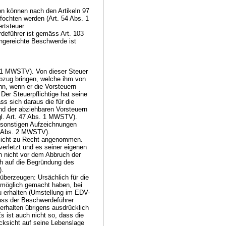
n können nach den Artikeln 97
ochten werden (Art. 54 Abs. 1
rtsteuer
deführer ist gemäss
Art. 103
ingereichte Beschwerde ist
. 1 MWSTV
). Von dieser Steuer
Abzug bringen, welche ihm von
nn, wenn er die Vorsteuern
. Der Steuerpflichtige hat seine
s sich daraus die für die
und der abziehbaren Vorsteuern
l.
Art. 47 Abs. 1 MWSTV
).
 sonstigen Aufzeichnungen
7 Abs. 2 MWSTV
).
flicht zu Recht angenommen.
erletzt und es seiner eigenen
n nicht vor dem Abbruch der
ch auf die Begründung des
).
berzeugen: Ursächlich für die
nmöglich gemacht haben, bei
u erhalten (Umstellung im EDV-
dass der Beschwerdeführer
verhalten übrigens ausdrücklich
s ist auch nicht so, dass die
ksicht auf seine Lebenslage