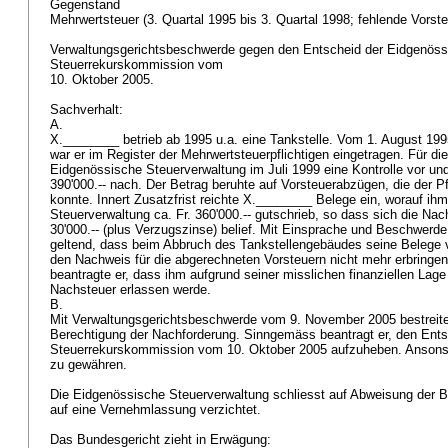
Gegenstand
Mehrwertsteuer (3. Quartal 1995 bis 3. Quartal 1998; fehlende Vorst
Verwaltungsgerichtsbeschwerde gegen den Entscheid der Eidgenös
Steuerrekurskommission vom
10. Oktober 2005.
Sachverhalt:
A.
X.________ betrieb ab 1995 u.a. eine Tankstelle. Vom 1. August 19
war er im Register der Mehrwertsteuerpflichtigen eingetragen. Für d
Eidgenössische Steuerverwaltung im Juli 1999 eine Kontrolle vor und
390'000.-- nach. Der Betrag beruhte auf Vorsteuerabzügen, die der Pf
konnte. Innert Zusatzfrist reichte X.________ Belege ein, worauf ih
Steuerverwaltung ca. Fr. 360'000.-- gutschrieb, so dass sich die Nac
30'000.-- (plus Verzugszinse) belief. Mit Einsprache und Beschwer
geltend, dass beim Abbruch des Tankstellengebäudes seine Belege 
den Nachweis für die abgerechneten Vorsteuern nicht mehr erbringen 
beantragte er, dass ihm aufgrund seiner misslichen finanziellen Lage
Nachsteuer erlassen werde.
B.
Mit Verwaltungsgerichtsbeschwerde vom 9. November 2005 bestreite
Berechtigung der Nachforderung. Sinngemäss beantragt er, den Ent
Steuerrekurskommission vom 10. Oktober 2005 aufzuheben. Ansons
zu gewähren.
Die Eidgenössische Steuerverwaltung schliesst auf Abweisung der B
auf eine Vernehmlassung verzichtet.
Das Bundesgericht zieht in Erwägung: