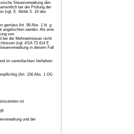
össische Steuerverwaltung den
mentlich bei der Prüfung der
n (vgl. E. 6b/bb S. 10 des
nen gemäss
Art. 99 Abs. 1 lit. g
t angefochten werden. Als eine
mung von
d bei der Mehrwertsteuer nicht
schlossen (vgl. ASA 73 414 E.
Steuerverwaltung in diesem Fall
nd im vereinfachten Verfahren
pflichtig (
Art. 156 Abs. 1 OG
inzutreten ist.
egt.
erverwaltung und der