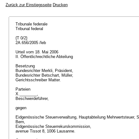
Zurück zur Einstiegsseite
Drucken
Tribunale federale
Tribunal federal
{T 0/2}
2A.656/2005 /leb
Urteil vom 18. Mai 2006
II. Öffentlichrechtliche Abteilung
Besetzung
Bundesrichter Merkli, Präsident,
Bundesrichter Betschart, Müller,
Gerichtsschreiber Matter.
Parteien
X.________,
Beschwerdeführer,
gegen
Eidgenössische Steuerverwaltung, Hauptabteilung Mehrwertsteuer, 
Bern,
Eidgenössische Steuerrekurskommission,
avenue Tissot 8, 1006 Lausanne.