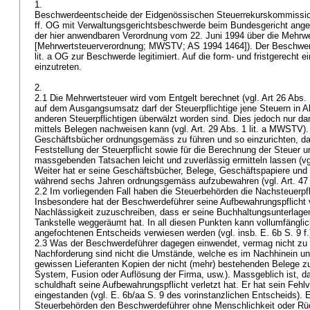
1.
Beschwerdeentscheide der Eidgenössischen Steuerrekurskommissio
ff. OG mit Verwaltungsgerichtsbeschwerde beim Bundesgericht angef
der hier anwendbaren Verordnung vom 22. Juni 1994 über die Mehrwe
[Mehrwertsteuerverordnung; MWSTV; AS 1994 1464]). Der Beschwer
lit. a OG
zur Beschwerde legitimiert. Auf die form- und fristgerecht e
einzutreten.
2.
2.1 Die Mehrwertsteuer wird vom Entgelt berechnet (vgl.
Art 26 Abs
auf dem Ausgangsumsatz darf der Steuerpflichtige jene Steuern in 
anderen Steuerpflichtigen überwälzt worden sind. Dies jedoch nur da
mittels Belegen nachweisen kann (vgl.
Art. 29 Abs. 1 lit. a MWSTV
)
Geschäftsbücher ordnungsgemäss zu führen und so einzurichten, das
Feststellung der Steuerpflicht sowie für die Berechnung der Steuer 
massgebenden Tatsachen leicht und zuverlässig ermitteln lassen (vg
Weiter hat er seine Geschäftsbücher, Belege, Geschäftspapiere und
während sechs Jahren ordnungsgemäss aufzubewahren (vgl.
Art. 4
2.2 Im vorliegenden Fall haben die Steuerbehörden die Nachsteuerp
Insbesondere hat der Beschwerdeführer seine Aufbewahrungspflicht v
Nachlässigkeit zuzuschreiben, dass er seine Buchhaltungsunterlage
Tankstelle weggeräumt hat. In all diesen Punkten kann vollumfängli
angefochtenen Entscheids verwiesen werden (vgl. insb. E. 6b S. 9 f.
2.3 Was der Beschwerdeführer dagegen einwendet, vermag nicht zu ü
Nachforderung sind nicht die Umstände, welche es im Nachhinein u
gewissen Lieferanten Kopien der nicht (mehr) bestehenden Belege z
System, Fusion oder Auflösung der Firma, usw.). Massgeblich ist, 
schuldhaft seine Aufbewahrungspflicht verletzt hat. Er hat sein Fehl
eingestanden (vgl. E. 6b/aa S. 9 des vorinstanzlichen Entscheids). E
Steuerbehörden den Beschwerdeführer ohne Menschlichkeit oder Rüc