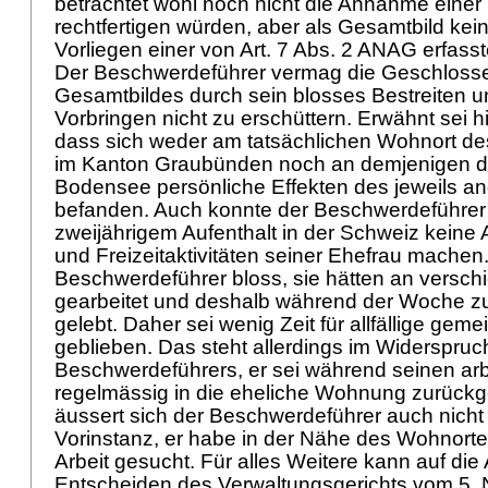
betrachtet wohl noch nicht die Annahme eine
rechtfertigen würden, aber als Gesamtbild kei
Vorliegen einer von
Art. 7 Abs. 2 ANAG
erfasst
Der Beschwerdeführer vermag die Geschlosse
Gesamtbildes durch sein blosses Bestreiten u
Vorbringen nicht zu erschüttern. Erwähnt sei h
dass sich weder am tatsächlichen Wohnort d
im Kanton Graubünden noch an demjenigen d
Bodensee persönliche Effekten des jeweils a
befanden. Auch konnte der Beschwerdeführer
zweijährigem Aufenthalt in der Schweiz kein
und Freizeitaktivitäten seiner Ehefrau machen.
Beschwerdeführer bloss, sie hätten an versc
gearbeitet und deshalb während der Woche zu
gelebt. Daher sei wenig Zeit für allfällige g
geblieben. Das steht allerdings im Widerspru
Beschwerdeführers, er sei während seinen arb
regelmässig in die eheliche Wohnung zurückge
äussert sich der Beschwerdeführer auch nicht
Vorinstanz, er habe in der Nähe des Wohnorte
Arbeit gesucht. Für alles Weitere kann auf di
Entscheiden des Verwaltungsgerichts vom 5