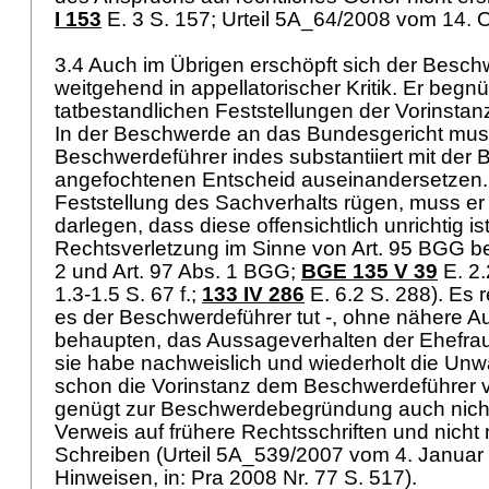
I 153
E. 3 S. 157; Urteil 5A_64/2008 vom 14. 
3.4 Auch im Übrigen erschöpft sich der Besch
weitgehend in appellatorischer Kritik. Er begnü
tatbestandlichen Feststellungen der Vorinstanz
In der Beschwerde an das Bundesgericht muss
Beschwerdeführer indes substantiiert mit der
angefochtenen Entscheid auseinandersetzen. W
Feststellung des Sachverhalts rügen, muss e
darlegen, dass diese offensichtlich unrichtig is
Rechtsverletzung im Sinne von
Art. 95 BGG
be
2 und
Art. 97 Abs. 1 BGG
;
BGE 135 V 39
E. 2.
1.3-1.5 S. 67 f.;
133 IV 286
E. 6.2 S. 288). Es r
es der Beschwerdeführer tut -, ohne nähere 
behaupten, das Aussageverhalten der Ehefrau
sie habe nachweislich und wiederholt die Unw
schon die Vorinstanz dem Beschwerdeführer v
genügt zur Beschwerdebegründung auch nich
Verweis auf frühere Rechtsschriften und nicht
Schreiben (Urteil 5A_539/2007 vom 4. Januar 
Hinweisen, in: Pra 2008 Nr. 77 S. 517).