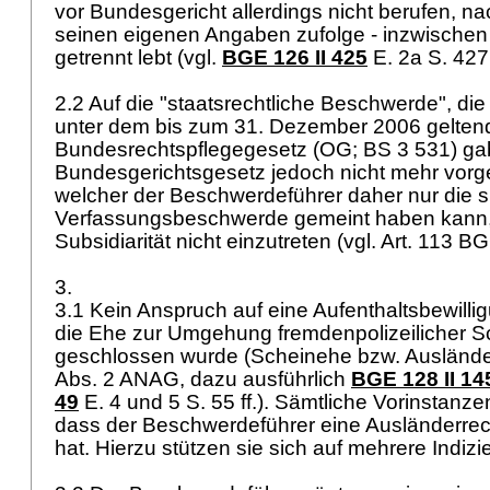
vor Bundesgericht allerdings nicht berufen, n
seinen eigenen Angaben zufolge - inzwischen
getrennt lebt (vgl.
BGE 126 II 425
E. 2a S. 427
2.2 Auf die "staatsrechtliche Beschwerde", die
unter dem bis zum 31. Dezember 2006 gelten
Bundesrechtspflegegesetz (OG; BS 3 531) gab
Bundesgerichtsgesetz jedoch nicht mehr vorge
welcher der Beschwerdeführer daher nur die s
Verfassungsbeschwerde gemeint haben kann, 
Subsidiarität nicht einzutreten (vgl.
Art. 113 B
3.
3.1 Kein Anspruch auf eine Aufenthaltsbewilli
die Ehe zur Umgehung fremdenpolizeilicher 
geschlossen wurde (Scheinehe bzw. Ausländ
Abs. 2 ANAG
, dazu ausführlich
BGE 128 II 14
49
E. 4 und 5 S. 55 ff.). Sämtliche Vorinstan
dass der Beschwerdeführer eine Ausländerre
hat. Hierzu stützen sie sich auf mehrere Indizi