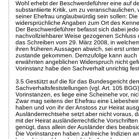
Wohl erhebt der Beschwerdeführer eine auf de
substantiierte Kritik, um zu veranschaulichen
seiner Ehefrau unglaubwürdig sein sollen: Di
widersprüchliche Angaben zum Ort des Kenn
Der Beschwerdeführer befasst sich dabei jedoc
nachvollziehbarer Weise gezogenen Schluss d
das Schreiben vom 29. März 2008, in welchem
ihren früheren Aussagen abwich, sei erst unt
zustande gekommen. Demzufolge kann auch
erwähnten angeblichen Widerspruch nicht gefo
Vorinstanz habe den Sachverhalt unrichtig fest
3.5 Gestützt auf die für das Bundesgericht d
Sachverhaltsfeststellungen (vgl.
Art. 105 BGG
Vorinstanzen, es liege eine Scheinehe vor, ni
Zwar mag seitens der Ehefrau eine Liebesheir
haben und von ihr der Anstoss zur Heirat aus
Ausländerrechtsehe setzt aber nicht voraus, 
mit der Heirat ausländerrechtliche Vorschrift
genügt, dass allein der Ausländer dies beabsic
Die Vorinstanzen haben zahlreiche Indizien an