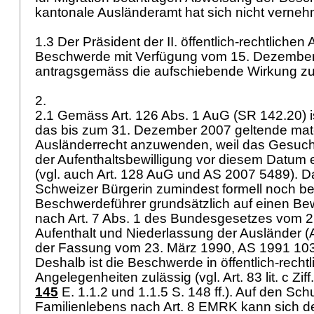
kantonale Ausländeramt hat sich nicht verne
1.3 Der Präsident der II. öffentlich-rechtlichen 
Beschwerde mit Verfügung vom 15. Dezembe
antragsgemäss die aufschiebende Wirkung z
2.
2.1 Gemäss Art. 126 Abs. 1 AuG (SR 142.20) i
das bis zum 31. Dezember 2007 geltende mate
Ausländerrecht anzuwenden, weil das Gesuc
der Aufenthaltsbewilligung vor diesem Datum e
(vgl. auch Art. 128 AuG und AS 2007 5489). Da
Schweizer Bürgerin zumindest formell noch be
Beschwerdeführer grundsätzlich auf einen Be
nach Art. 7 Abs. 1 des Bundesgesetzes vom 2
Aufenthalt und Niederlassung der Ausländer 
der Fassung vom 23. März 1990, AS 1991 103
Deshalb ist die Beschwerde in öffentlich-recht
Angelegenheiten zulässig (vgl.
Art. 83 lit. c Zi
145
E. 1.1.2 und 1.1.5 S. 148 ff.). Auf den Sch
Familienlebens nach
Art. 8 EMRK
kann sich d