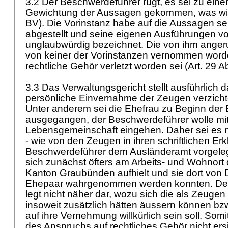
3.2 Der Beschwerdeführer rügt, es sei zu einer
Gewichtung der Aussagen gekommen, was willk
BV
). Die Vorinstanz habe auf die Aussagen se
abgestellt und seine eigenen Ausführungen vo
unglaubwürdig bezeichnet. Die von ihm ange
von keiner der Vorinstanzen vernommen word
rechtliche Gehör verletzt worden sei (
Art. 29 A
3.3 Das Verwaltungsgericht stellt ausführlich 
persönliche Einvernahme der Zeugen verzicht
Unter anderem sei die Ehefrau zu Beginn der
ausgegangen, der Beschwerdeführer wolle mit 
Lebensgemeinschaft eingehen. Daher sei es n
- wie von den Zeugen in ihren schriftlichen Erk
Beschwerdeführer dem Ausländeramt vorgelegt 
sich zunächst öfters am Arbeits- und Wohnor
Kanton Graubünden aufhielt und sie dort von D
Ehepaar wahrgenommen werden konnten. Der
legt nicht näher dar, wozu sich die als Zeug
insoweit zusätzlich hätten äussern können bz
auf ihre Vernehmung willkürlich sein soll. Somi
des Anspruchs auf rechtliches Gehör nicht ersi