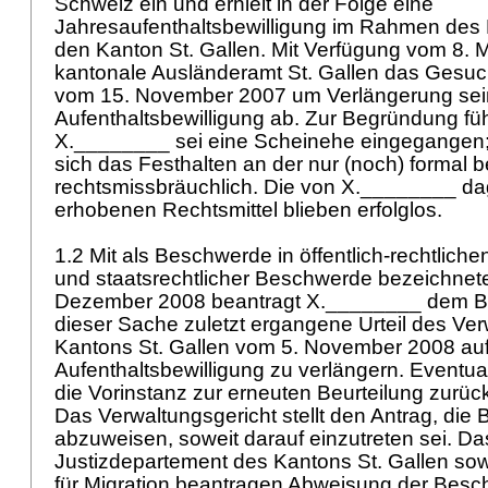
Schweiz ein und erhielt in der Folge eine
Jahresaufenthaltsbewilligung im Rahmen des 
den Kanton St. Gallen. Mit Verfügung vom 8. 
kantonale Ausländeramt St. Gallen das Gesu
vom 15. November 2007 um Verlängerung sei
Aufenthaltsbewilligung ab. Zur Begründung füh
X.________ sei eine Scheinehe eingegangen;
sich das Festhalten an der nur (noch) formal
rechtsmissbräuchlich. Die von X.________ d
erhobenen Rechtsmittel blieben erfolglos.
1.2 Mit als Beschwerde in öffentlich-rechtlich
und staatsrechtlicher Beschwerde bezeichnet
Dezember 2008 beantragt X.________ dem Bu
dieser Sache zuletzt ergangene Urteil des Ve
Kantons St. Gallen vom 5. November 2008 au
Aufenthaltsbewilligung zu verlängern. Eventual
die Vorinstanz zur erneuten Beurteilung zurü
Das Verwaltungsgericht stellt den Antrag, di
abzuweisen, soweit darauf einzutreten sei. Da
Justizdepartement des Kantons St. Gallen s
für Migration beantragen Abweisung der Bes