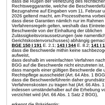
dass die Rügen der Verletzung des rechtliche
Rechtsweggarantie, welche die Beschwerdefüh
Bezugnahme auf Eingaben vom 11. Februar u
2026 geltend macht, am Prozessthema vorbe
dass diese Garantien nämlich nur im Rahme
Verfahrensregeln gelten, weshalb das Eintrete
Beschwerde von der Einhaltung der üblichen
Zulässigkeitsvoraussetzungen (wie namentlic
Gerichtskostenvorschusses) abhängig gemacht
BGE 150 I 191
E. 2.1
;
143 I 344
E. 8.2
;
141 I 
dass die Beschwerde mithin keine sachbezo
aufweist,
dass deshalb im vereinfachten Verfahren nac
BGG
auf die Beschwerde nicht einzutreten ist
dass mangels einer gültigen Beschwerde die u
Rechtspflege ausscheidet (
Art. 64 Abs. 1 BGG
dass die Beschwerdeführerin daher grundsätzl
Verfahrenskosten zu tragen hat (
Art. 66 Abs. 
indessen umständehalber auf die Erhebung v
verzichtet wird (
Art. 66 Abs. 1 Satz 2 BGG
),
erkennt die Präsidentin: