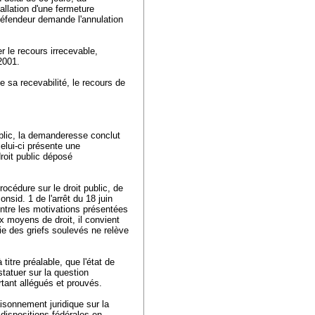
allation d'une fermeture
défendeur demande l'annulation
 le recours irrecevable,
 2001.
e sa recevabilité, le recours de
blic, la demanderesse conclut
celui-ci présente une
roit public déposé
océdure sur le droit public, de
onsid. 1 de l'arrêt du 18 juin
entre les motivations présentées
x moyens de droit, il convient
ie des griefs soulevés ne relève
 titre préalable, que l'état de
 statuer sur la question
urtant allégués et prouvés.
aisonnement juridique sur la
dispositions fédérales en