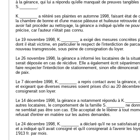
à la gérance, qui lui a répondu qu'elle manquait de preuves tangibles 
S.________.
K.________ a réitéré ses plaintes en automne 1998, faisant état de
la chambre de bonne et d'une masse pâteuse et huileuse retrouvée d
avoir fait procéder au nettoyage, la gérance a indiqué qu'elle ne pouv
précise, car l'auteur n'était pas connu.
Le 19 novembre 1998, K.________ a exigé des mesures concrètes p
dont il était victime, en particulier le respect de l'interdiction de pa
nouveau transgressée, sous peine de consignation du loyer.
Le 26 novembre 1998, la gérance a informé les locataires de la situat
serait déposée en cas de récidive. Elle a également écrit séparémen
faire respecter l'interdiction de stationnement, sinon elle dénoncerai
de paix.
Le 7 décembre 1998, K.________ a repris contact avec la gérance, 
et exigeant que diverses mesures soient prises d'ici au 20 décembre 
consignerait son loyer.
Le 14 décembre 1998, la gérance a notamment répondu à K._______
autres locataires, le comportement de la famille S.________ ne donnai
ne semblait pas être son cas. Elle acceptait de le libérer à tout mo
refusait d'entrer en matière sur les autres demandes.
Le 24 décembre 1998, K.________ a déclaré qu'il ne se satisfaisait 
et a indiqué qu'il avait consigné et qu'il consignerait à l'avenir les l
1'913 fr. par mois.