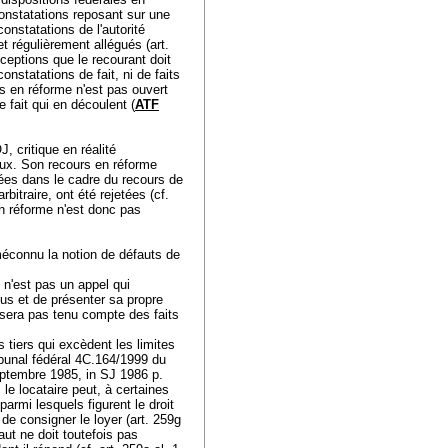
 constatations reposant sur une
 constatations de l'autorité
et régulièrement allégués (
art.
ceptions que le recourant doit
onstatations de fait, ni de faits
rs en réforme n'est pas ouvert
 fait qui en découlent (
ATF
OJ
, critique en réalité
naux. Son recours en réforme
ées dans le cadre du recours de
bitraire, ont été rejetées (cf.
en réforme n'est donc pas
éconnu la notion de défauts de
e n'est pas un appel qui
nus et de présenter sa propre
 sera pas tenu compte des faits
tiers qui excèdent les limites
ibunal fédéral 4C.164/1999 du
septembre 1985, in SJ 1986 p.
 le locataire peut, à certaines
parmi lesquels figurent le droit
i de consigner le loyer (
art. 259g
aut ne doit toutefois pas