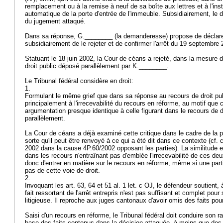
remplacement ou à la remise à neuf de sa boîte aux lettres et à l'inst
automatique de la porte d'entrée de l'immeuble. Subsidiairement, le 
du jugement attaqué.
Dans sa réponse, G.________ (la demanderesse) propose de déclarer
subsidiairement de le rejeter et de confirmer l'arrêt du 19 septembre
Statuant le 18 juin 2002, la Cour de céans a rejeté, dans la mesure d
droit public déposé parallèlement par K.________.
Le Tribunal fédéral considère en droit:
1.
Formulant le même grief que dans sa réponse au recours de droit pu
principalement à l'irrecevabilité du recours en réforme, au motif que 
argumentation presque identique à celle figurant dans le recours de d
parallèlement.
La Cour de céans a déjà examiné cette critique dans le cadre de la pr
sorte qu'il peut être renvoyé à ce qui a été dit dans ce contexte (cf. c
2002 dans la cause 4P.60/2002 opposant les parties). La similitude 
dans les recours n'entraînant pas d'emblée l'irrecevabilité de ces deu
donc d'entrer en matière sur le recours en réforme, même si une part
pas de cette voie de droit.
2.
Invoquant les
art. 63, 64 et 51 al. 1 let
. c OJ, le défendeur soutient, à
fait ressortant de l'arrêt entrepris n'est pas suffisant et complet pour
litigieuse. Il reproche aux juges cantonaux d'avoir omis des faits po
Saisi d'un recours en réforme, le Tribunal fédéral doit conduire son r
base des faits contenus dans la décision attaquée, à moins que des 