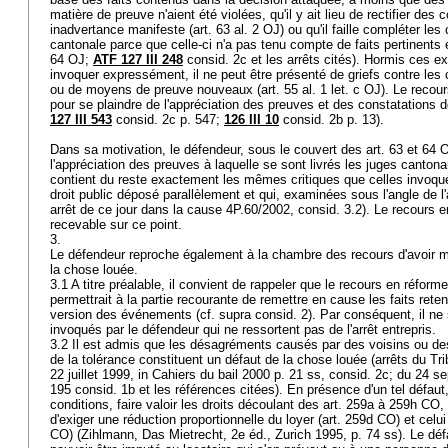
matière de preuve n'aient été violées, qu'il y ait lieu de rectifier des
inadvertance manifeste (
art. 63 al. 2 OJ
) ou qu'il faille compléter les
cantonale parce que celle-ci n'a pas tenu compte de faits pertinents 
64 OJ
;
ATF 127 III 248
consid. 2c et les arrêts cités). Hormis ces ex
invoquer expressément, il ne peut être présenté de griefs contre les c
ou de moyens de preuve nouveaux (
art. 55 al. 1 let
. c OJ). Le recou
pour se plaindre de l'appréciation des preuves et des constatations de
127 III 543
consid. 2c p. 547;
126 III 10
consid. 2b p. 13).
Dans sa motivation, le défendeur, sous le couvert des
art. 63 et 64 
l'appréciation des preuves à laquelle se sont livrés les juges canto
contient du reste exactement les mêmes critiques que celles invoqu
droit public déposé parallèlement et qui, examinées sous l'angle de l'ar
arrêt de ce jour dans la cause 4P.60/2002, consid. 3.2). Le recours 
recevable sur ce point.
3.
Le défendeur reproche également à la chambre des recours d'avoir m
la chose louée.
3.1 A titre préalable, il convient de rappeler que le recours en réform
permettrait à la partie recourante de remettre en cause les faits rete
version des événements (cf. supra consid. 2). Par conséquent, il ne
invoqués par le défendeur qui ne ressortent pas de l'arrêt entrepris.
3.2 Il est admis que les désagréments causés par des voisins ou des 
de la tolérance constituent un défaut de la chose louée (arrêts du Tr
22 juillet 1999, in Cahiers du bail 2000 p. 21 ss, consid. 2c; du 24 
195 consid. 1b et les références citées). En présence d'un tel défaut,
conditions, faire valoir les droits découlant des art. 259a à 259h CO, 
d'exiger une réduction proportionnelle du loyer (
art. 259d CO
) et celu
CO
) (Zihlmann, Das Mietrecht, 2e éd., Zurich 1995, p. 74 ss). Le déf