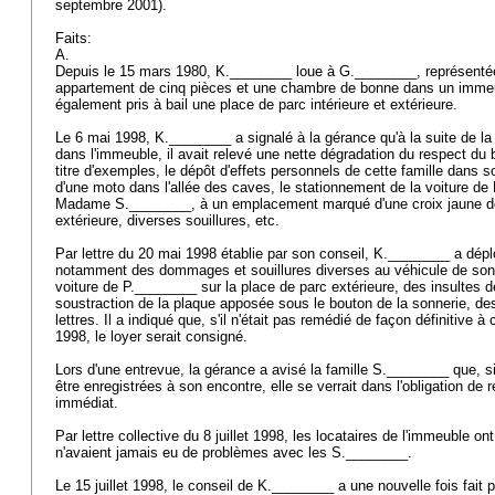
septembre 2001).
Faits:
A.
Depuis le 15 mars 1980, K.________ loue à G.________, représentée
appartement de cinq pièces et une chambre de bonne dans un immeub
également pris à bail une place de parc intérieure et extérieure.
Le 6 mai 1998, K.________ a signalé à la gérance qu'à la suite de l
dans l'immeuble, il avait relevé une nette dégradation du respect du 
titre d'exemples, le dépôt d'effets personnels de cette famille dans 
d'une moto dans l'allée des caves, le stationnement de la voiture de P
Madame S.________, à un emplacement marqué d'une croix jaune de
extérieure, diverses souillures, etc.
Par lettre du 20 mai 1998 établie par son conseil, K.________ a dép
notamment des dommages et souillures diverses au véhicule de son f
voiture de P.________ sur la place de parc extérieure, des insultes de
soustraction de la plaque apposée sous le bouton de la sonnerie, des
lettres. Il a indiqué que, s'il n'était pas remédié de façon définitive à
1998, le loyer serait consigné.
Lors d'une entrevue, la gérance a avisé la famille S.________ que, s
être enregistrées à son encontre, elle se verrait dans l'obligation de r
immédiat.
Par lettre collective du 8 juillet 1998, les locataires de l'immeuble on
n'avaient jamais eu de problèmes avec les S.________.
Le 15 juillet 1998, le conseil de K.________ a une nouvelle fois fait