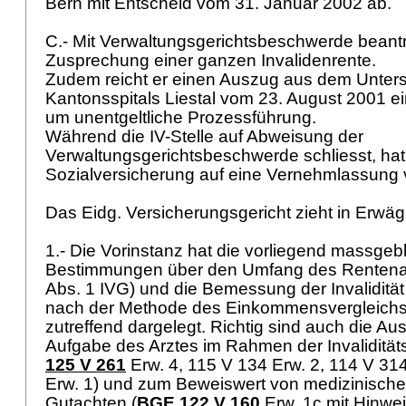
Bern mit Entscheid vom 31. Januar 2002 ab.
C.- Mit Verwaltungsgerichtsbeschwerde beant
Zusprechung einer ganzen Invalidenrente.
Zudem reicht er einen Auszug aus dem Unter
Kantonsspitals Liestal vom 23. August 2001 ei
um unentgeltliche Prozessführung.
Während die IV-Stelle auf Abweisung der
Verwaltungsgerichtsbeschwerde schliesst, ha
Sozialversicherung auf eine Vernehmlassung v
Das Eidg. Versicherungsgericht zieht in Erwä
1.- Die Vorinstanz hat die vorliegend massgeb
Bestimmungen über den Umfang des Rentena
Abs. 1 IVG
) und die Bemessung der Invaliditä
nach der Methode des Einkommensvergleichs
zutreffend dargelegt. Richtig sind auch die Au
Aufgabe des Arztes im Rahmen der Invaliditä
125 V 261
Erw. 4, 115 V 134 Erw. 2, 114 V 31
Erw. 1) und zum Beweiswert von medizinische
Gutachten (
BGE 122 V 160
Erw. 1c mit Hinwei