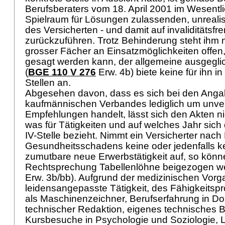
Berufsberaters vom 18. April 2001 im Wesentl
Spielraum für Lösungen zulassenden, unreali
des Versicherten - und damit auf invaliditätsf
zurückzuführen. Trotz Behinderung steht ihm
grosser Fächer an Einsatzmöglichkeiten offen,
gesagt werden kann, der allgemeine ausgegli
(
BGE 110 V 276
Erw. 4b) biete keine für ihn
Stellen an.
Abgesehen davon, dass es sich bei den Ang
kaufmännischen Verbandes lediglich um unver
Empfehlungen handelt, lässt sich den Akten n
was für Tätigkeiten und auf welches Jahr sic
IV-Stelle bezieht. Nimmt ein Versicherter nach E
Gesundheitsschadens keine oder jedenfalls ke
zumutbare neue Erwerbstätigkeit auf, so könn
Rechtsprechung Tabellenlöhne beigezogen w
Erw. 3b/bb). Aufgrund der medizinischen Vorg
leidensangepasste Tätigkeit, des Fähigkeitspr
als Maschinenzeichner, Berufserfahrung in D
technischer Redaktion, eigenes technisches 
Kursbesuche in Psychologie und Soziologie, Le