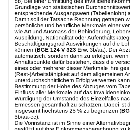
bb) Bei einer Ermittlung des Invalideneinkom
Grundlage von statistischen Durchschnittswert
entsprechende Ausgangswert (Tabellenlohn) al
Damit soll der Tatsache Rechnung getragen w
persönliche und berufliche Merkmale einer ver
wie Art und Ausmass der Behinderung, Lebensa
Ausbildung, Nationalität oder Aufenthaltskateg
Beschäftigungsgrad Auswirkungen auf die L
können (
BGE 124 V 323
Erw. 3b/aa). Der Abzu
automatisch, sondern dann zu erfolgen, wenn i
Anhaltspunkte dafür bestehen, dass die vers
eines oder mehrerer dieser Merkmale ihre ges
(Rest-)Arbeitsfähigkeit auf dem allgemeinen Ar
unterdurchschnittlichem Erfolg verwerten kann
Bestimmung der Höhe des Abzuges vom Tabell
Einfluss aller Merkmale auf das Invalidenein
Würdigung der Umstände des Einzelfalles na
Ermessen gesamthaft zu schätzen. Dabei ist 
insgesamt höchstens 25 % zu begrenzen (
BG
5b/aa-cc).
Die Vorinstanz ist im Sinne einer Alternativbe
gestützt auf ihre Einkommensberechnung zu 