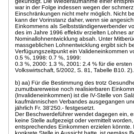
gekündigt. Die Wiederaufnahme einer entspre
war in der Folge indessen wegen der schmer
Einschränkungen nicht mehr möglich. Nicht be
kann der Vorinstanz daher, wenn sie angesich
Einkommens als Selbstständigerwerbender v
des im Jahre 1996 effektiv erzielten Lohnes an
Nominallohnentwicklung absah. Unter Mitberü
massgeblichen Lohnentwicklung ergibt sich b
Verfügungszeitpunkt ein Valideneinkommen von
0.5 %, 1998: 0.7 %, 1999:
0.3 %, 2000: 1.3 %, 2001: 2.4 % für die ersten 
Volkswirtschaft, 5/2002, S. 81, Tabelle B10. 2)
b) aa) Für die Bestimmung des trotz Gesundh
zumutbarerweise noch realisierbaren Einko
(Invalideneinkommen) ist die IV-Stelle von S
kaufmännischen Verbandes ausgegangen und 
jährlich Fr. 38'250.- festgesetzt.
Der Beschwerdeführer wendet dagegen ein, es
keine Stelle aufgezeigt oder vermittelt worden, 
entsprechendes Einkommen erzielen könnte. 
konkrete Stelle in Aussicht hatte, ist gemäss B