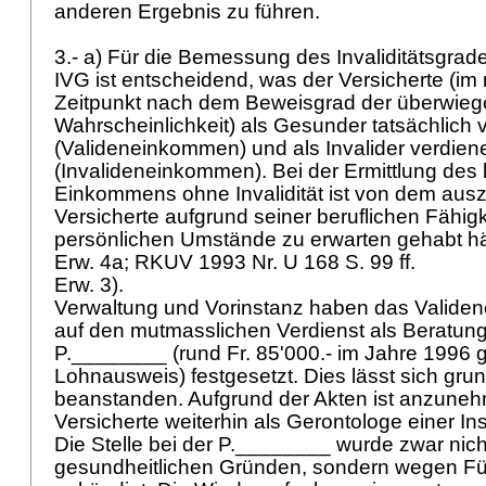
anderen Ergebnis zu führen.
3.- a) Für die Bemessung des Invaliditätsgra
IVG
ist entscheidend, was der Versicherte (
Zeitpunkt nach dem Beweisgrad der überwie
Wahrscheinlichkeit) als Gesunder tatsächlich
(Valideneinkommen) und als Invalider verdien
(Invalideneinkommen). Bei der Ermittlung des
Einkommens ohne Invalidität ist von dem aus
Versicherte aufgrund seiner beruflichen Fähig
persönlichen Umstände zu erwarten gehabt hä
Erw. 4a; RKUV 1993 Nr. U 168 S. 99 ff.
Erw. 3).
Verwaltung und Vorinstanz haben das Valide
auf den mutmasslichen Verdienst als Beratungs
P.________ (rund Fr. 85'000.- im Jahre 1996
Lohnausweis) festgesetzt. Dies lässt sich grun
beanstanden. Aufgrund der Akten ist anzuneh
Versicherte weiterhin als Gerontologe einer Inst
Die Stelle bei der P.________ wurde zwar nich
gesundheitlichen Gründen, sondern wegen F