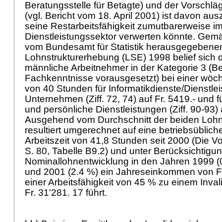
Beratungsstelle für Betagte) und der Vorschlä
(vgl. Bericht vom 18. April 2001) ist davon au
seine Restarbeitsfähigkeit zumutbarerweise i
Dienstleistungssektor verwerten könnte. Gem
vom Bundesamt für Statistik herausgegebene
Lohnstrukturerhebung (LSE) 1998 belief sich d
männliche Arbeitnehmer in der Kategorie 3 (Be
Fachkenntnisse vorausgesetzt) bei einer wöche
von 40 Stunden für Informatikdienste/Dienstlei
Unternehmen (Ziff. 72, 74) auf Fr. 5419.- und fü
und persönliche Dienstleistungen (Ziff. 90-93) a
Ausgehend vom Durchschnitt der beiden Lohn
resultiert umgerechnet auf eine betriebsüblic
Arbeitszeit von 41,8 Stunden seit 2000 (Die Vol
S. 80, Tabelle B9.2) und unter Berücksichtigu
Nominallohnentwicklung in den Jahren 1999 (0
und 2001 (2.4 %) ein Jahreseinkommen von Fr
einer Arbeitsfähigkeit von 45 % zu einem In
Fr. 31'281. 17 führt.