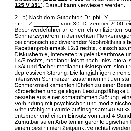
125 V 351
). Darauf kann verwiesen werden.
2.- a) Nach dem Gutachten Dr. phil. Y.______
med. Z.________ vom 30. Dezember 2000 lei
Beschwerdeführer an einem chronifizierten, s
Schmerzsyndrom in der rechten Flankenregion 
bei chronisch rezidivierender Nephrolithiasis b
Facettenproblematik L2/3 rechts, klinisch as
Diskushernie, Intervertebralgelenksarthrose
L4/5 rechts, medianer leicht nach links laterali
L3/4 und flacher medianer Diskusprotrusion L2
depressiven Störung. Die langjährigen chroni
intensiven Schmerzen zusammen mit den sta
Schmerzmedikamenten führten zu einer Beein
körperlichen und geistigen Leistungsfähigkeit
bestehe aus einer somatoformen Störung, ein
Verbindung mit psychischen und medizinische
Arbeitsfähigkeit wurde auf insgesamt 40-50 %
entsprechend einem Einsatz von rund 4 Stund
Zumutbar seien Arbeiten im gerontologischen B
einem bestimmten Zeitpunkt verrichtet werden