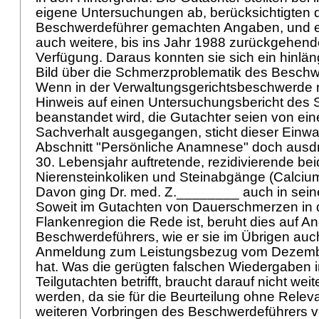
eigene Untersuchungen ab, berücksichtigten 
Beschwerdeführer gemachten Angaben, und e
auch weitere, bis ins Jahr 1988 zurückgehende
Verfügung. Daraus konnten sie sich ein hinlän
Bild über die Schmerzproblematik des Besch
Wenn in der Verwaltungsgerichtsbeschwerde 
Hinweis auf einen Untersuchungsbericht des 
beanstandet wird, die Gutachter seien von ei
Sachverhalt ausgegangen, sticht dieser Einwa
Abschnitt "Persönliche Anamnese" doch ausdr
30. Lebensjahr auftretende, rezidivierende bei
Nierensteinkoliken und Steinabgänge (Calciu
Davon ging Dr. med. Z.________ auch in seine
Soweit im Gutachten von Dauerschmerzen in 
Flankenregion die Rede ist, beruht dies auf 
Beschwerdeführers, wie er sie im Übrigen auch 
Anmeldung zum Leistungsbezug vom Dezemb
hat. Was die gerügten falschen Wiedergaben 
Teilgutachten betrifft, braucht darauf nicht we
werden, da sie für die Beurteilung ohne Relev
weiteren Vorbringen des Beschwerdeführers 