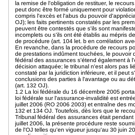
la remise de l'obligation de restituer, le recours
peut donc être formé uniquement pour violation 
compris l'excès et l'abus du pouvoir d'apprécia
OJ
); les faits pertinents constatés par les pre
peuvent être contestés que s'ils sont manifes
incomplets ou s'ils ont été établis au mépris d
de procédure (art. 104 let. b en corrélation avec
En revanche, dans la procédure de recours port
de prestations indûment touchées, le pouvoir
fédéral des assurances s'étend également à l'
décision attaquée; le tribunal n'est alors pas lié 
constaté par la juridiction inférieure, et il peut 
conclusions des parties à l'avantage ou au dét
(
art. 132 OJ
).
1.2 La loi fédérale du 16 décembre 2005 portan
loi fédérale sur l'assurance-invalidité est entré
juillet 2006 (RO 2006 2003) et entraîne des m
132 et 134 OJ
. Toutefois, dès lors que le reco
Tribunal fédéral des assurances était pendant 
juillet 2006, la présente procédure reste soum
de l'OJ telles qu'en vigueur jusqu'au 30 juin