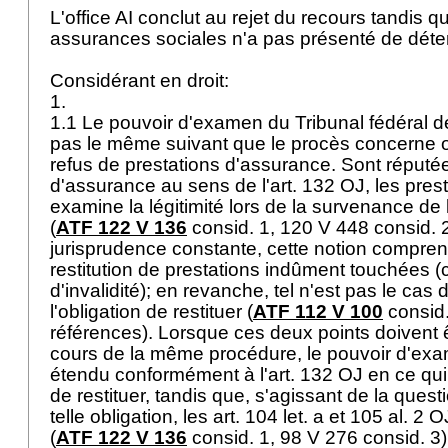
L'office AI conclut au rejet du recours tandis qu
assurances sociales n'a pas présenté de déte
Considérant en droit:
1.
1.1 Le pouvoir d'examen du Tribunal fédéral 
pas le même suivant que le procès concerne ou
refus de prestations d'assurance. Sont réputé
d'assurance au sens de l'
art. 132 OJ
, les pres
examine la légitimité lors de la survenance de 
(
ATF 122 V 136
consid. 1, 120 V 448 consid. 
jurisprudence constante, cette notion compre
restitution de prestations indûment touchées
d'invalidité); en revanche, tel n'est pas le cas
l'obligation de restituer (
ATF 112 V 100
consid.
références). Lorsque ces deux points doivent
cours de la même procédure, le pouvoir d'exa
étendu conformément à l'
art. 132 OJ
en ce qui
de restituer, tandis que, s'agissant de la ques
telle obligation, les
art. 104 let. a et 105 al. 2 O
(
ATF 122 V 136
consid. 1, 98 V 276 consid. 3