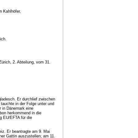
n Kahlhöfer,
rich.
ürich, 2. Abteilung, vom 31.
ladesch. Er durchlief zwischen
 tauchte in der Folge unter und
er in Dänemark eine
abon herkommend in die
ng EU/EFTA für die
iz. Er beantragte am 9. Mai
ner Gattin auszustellen; am 11.