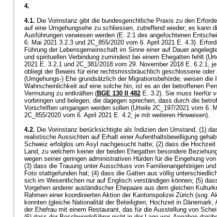
4.
4.1.
Die Vorinstanz gibt die bundesgerichtliche Praxis zu den Erford
auf eine Umgehungsehe zu schliessen, zutreffend wieder; es kann di
Ausführungen verwiesen werden (E. 2.1 des angefochtenen Entschei
6. Mai 2021 3.2.3 und 2C_855/2020 vom 6. April 2021 E. 4.3). Erforder
Führung der Lebensgemeinschaft im Sinne einer auf Dauer angelegten
und spirituellen Verbindung zumindest bei einem Ehegatten fehlt (U
2021 E. 3.2.1 und 2C_381/2018 vom 29. November 2018 E. 6.2.1, je 
obliegt der Beweis für eine rechtsmissbräuchlich geschlossene oder 
(Umgehungs-) Ehe grundsätzlich der Migrationsbehörde; weisen die I
Wahrscheinlichkeit auf eine solche hin, ist es an der betroffenen Pe
Vermutung zu entkräften (
BGE 130 II 482
E. 3.2). Sie muss hierfür
vorbringen und belegen, die dagegen sprechen, dass durch die betro
Vorschriften umgangen werden sollen (Urteile 2C_197/2021 vom 6. M
2C_855/2020 vom 6. April 2021 E. 4.2; je mit weiteren Hinweisen).
4.2.
Die Vorinstanz berücksichtigte als Indizien den Umstand, (1) d
realistische Aussichten auf Erhalt einer Aufenthaltsbewilligung gehab
Schweiz erfolglos um Asyl nachgesucht hatte; (2) dass die Hochzeit
Land, zu welchem keiner der beiden Ehegatten besondere Beziehung
wegen seiner geringen administrativen Hürden für die Eingehung vo
(3) dass die Trauung unter Ausschluss von Familienangehörigen und
Foto stattgefunden hat; (4) dass die Gatten aus völlig unterschiedl
sich im Wesentlichen nur auf Englisch verständigen können; (5) d
Vorgehen anderer ausländischer Ehepaare aus dem gleichen Kulturk
Rahmen einer koordinierten Aktion der Kantonspolizei Zürich (sog. Ak
konnten (gleiche Nationalität der Beteiligten, Hochzeit in Dänemark,
der Ehefrau mit einem Restaurant, das für die Ausstellung von Schein
(6) dass der Beschwerdeführer nicht in der Lage war, Angaben darü