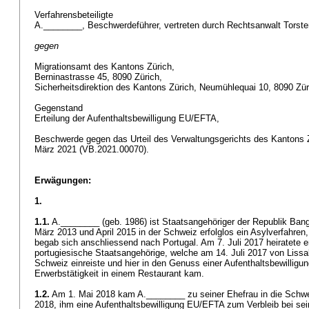
Verfahrensbeteiligte
A.________, Beschwerdeführer, vertreten durch Rechtsanwalt Torste
gegen
Migrationsamt des Kantons Zürich,
Berninastrasse 45, 8090 Zürich,
Sicherheitsdirektion des Kantons Zürich, Neumühlequai 10, 8090 Zü
Gegenstand
Erteilung der Aufenthaltsbewilligung EU/EFTA,
Beschwerde gegen das Urteil des Verwaltungsgerichts des Kantons Z
März 2021 (VB.2021.00070).
Erwägungen:
1.
1.1.
A.________ (geb. 1986) ist Staatsangehöriger der Republik Bang
März 2013 und April 2015 in der Schweiz erfolglos ein Asylverfahren,
begab sich anschliessend nach Portugal. Am 7. Juli 2017 heiratete 
portugiesische Staatsangehörige, welche am 14. Juli 2017 von Liss
Schweiz einreiste und hier in den Genuss einer Aufenthaltsbewilligu
Erwerbstätigkeit in einem Restaurant kam.
1.2.
Am 1. Mai 2018 kam A.________ zu seiner Ehefrau in die Schwe
2018, ihm eine Aufenthaltsbewilligung EU/EFTA zum Verbleib bei sei