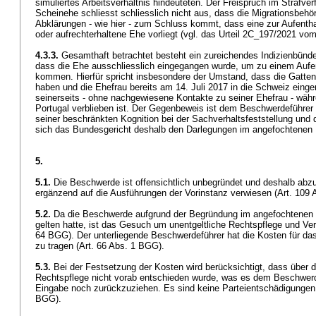
simuliertes Arbeitsverhältnis hindeuteten. Der Freispruch im Strafv
Scheinehe schliesst schliesslich nicht aus, dass die Migrationsbehör
Abklärungen - wie hier - zum Schluss kommt, dass eine zur Aufenth
oder aufrechterhaltene Ehe vorliegt (vgl. das Urteil 2C_197/2021 vo
4.3.3.
Gesamthaft betrachtet besteht ein zureichendes Indizienbündel
dass die Ehe ausschliesslich eingegangen wurde, um zu einem Aufen
kommen. Hierfür spricht insbesondere der Umstand, dass die Gatten 
haben und die Ehefrau bereits am 14. Juli 2017 in die Schweiz einge
seinerseits - ohne nachgewiesene Kontakte zu seiner Ehefrau - währ
Portugal verblieben ist. Der Gegenbeweis ist dem Beschwerdeführer
seiner beschränkten Kognition bei der Sachverhaltsfeststellung und
sich das Bundesgericht deshalb den Darlegungen im angefochtenen En
5.
5.1.
Die Beschwerde ist offensichtlich unbegründet und deshalb abz
ergänzend auf die Ausführungen der Vorinstanz verwiesen (
Art. 109
5.2.
Da die Beschwerde aufgrund der Begründung im angefochtenen E
gelten hatte, ist das Gesuch um unentgeltliche Rechtspflege und Ve
64 BGG
). Der unterliegende Beschwerdeführer hat die Kosten für da
zu tragen (
Art. 66 Abs. 1 BGG
).
5.3.
Bei der Festsetzung der Kosten wird berücksichtigt, dass über 
Rechtspflege nicht vorab entschieden wurde, was es dem Beschwerde
Eingabe noch zurückzuziehen. Es sind keine Parteientschädigungen
BGG
).