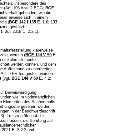
rechten, insbesondere des
ht (
Art. 106 Abs. 2 BGG
;
BGE
achverhalt gebunden, wie die
ieser erweise sich in einem
ndig (
BGE 142 I 135
E. 1.6;
133
izien gestützte
1. Juli 2019 E. 2.2.1).
haltsfeststellung klarerweise
ezeigt werden (
BGE 144 V 50
E.
ch einzelne Elemente
wichtet werden können, und dem
ne Auffassung zu unterbreiten,
n
Art. 9 BV
festgestellt worden
t (vgl.
BGE 144 V 50
E. 4.2;
zur Beweiswürdigung
ründen wie im vorinstanzlichen
en Elementen des Sachverhalts
Umgehungsehe gesehen werden
ungen in der Beschwerdeschrift
3). Frei zu prüfen ist die
essen lassen, die Berufung auf
usländerrechtlicher
 2021 E. 3.2.3 und