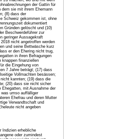
ohnabrechnungen der Gattin für
in dem sie mit ihrem Ehemann
n; (8) dass der
die Schweiz gekommen ist, ohne
rennungszeit dokumentiert
en Gründen gelöscht und (10)
der Beschwerdeführer zur
n geringer Aussagekraft
i 2018 nicht angetroffen werden
fen und seine Bettwäsche kurz
dass er den Ehering nicht trug,
hegatten in ihren Befragungen
n knappen finanziellen
 für die Eingehung von
n 7 Jahre beträgt; (17) dass
seitige Vollmachten besässen;
nicht kannten; (19) dass die
e; (20) dass sie nicht sicher
ie Ehegatten, mit Ausnahme der
was umso auffälliger
äteren Ehefrau und deren Mutter
rtige Verwandtschaft und
 Eheleute nicht angeben
 Indizien erhebliche
egangene oder zumindest