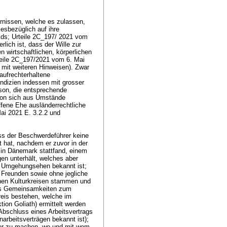
ernissen, welche es zulassen,
esbezüglich auf ihre
ds; Urteile 2C_197/ 2021 vom
lich ist, dass der Wille zur
 wirtschaftlichen, körperlichen
rteile 2C_197/2021 vom 6. Mai
mit weiteren Hinweisen). Zwar
aufrechterhaltene
ndizien indessen mit grosser
rson, die entsprechende
 von sich aus Umstände
ffene Ehe ausländerrechtliche
ai 2021 E. 3.2.2 und
ass der Beschwerdeführer keine
t hat, nachdem er zuvor in der
 in Dänemark stattfand, einem
en unterhält, welches aber
n Umgehungsehen bekannt ist;
 Freunden sowie ohne jegliche
ichen Kulturkreisen stammen und
ass Gemeinsamkeiten zum
reis bestehen, welche im
tion Goliath) ermittelt werden
 Abschluss eines Arbeitsvertrags
arbeitsverträgen bekannt ist);
ber zu machen, wo und mit wem