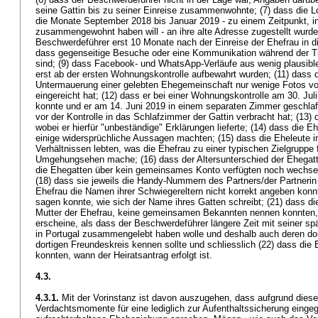
seine Gattin bis zu seiner Einreise zusammenwohnte; (7) dass die L
die Monate September 2018 bis Januar 2019 - zu einem Zeitpunkt, 
zusammengewohnt haben will - an ihre alte Adresse zugestellt wurde
Beschwerdeführer erst 10 Monate nach der Einreise der Ehefrau in 
dass gegenseitige Besuche oder eine Kommunikation während der T
sind; (9) dass Facebook- und WhatsApp-Verläufe aus wenig plausibl
erst ab der ersten Wohnungskontrolle aufbewahrt wurden; (11) dass 
Untermauerung einer gelebten Ehegemeinschaft nur wenige Fotos vo
eingereicht hat; (12) dass er bei einer Wohnungskontrolle am 30. Jul
konnte und er am 14. Juni 2019 in einem separaten Zimmer geschla
vor der Kontrolle in das Schlafzimmer der Gattin verbracht hat; (13) 
wobei er hierfür "unbeständige" Erklärungen lieferte; (14) dass die E
einige widersprüchliche Aussagen machten; (15) dass die Eheleute i
Verhältnissen lebten, was die Ehefrau zu einer typischen Zielgruppe
Umgehungsehen mache; (16) dass der Altersunterschied der Ehegatte
die Ehegatten über kein gemeinsames Konto verfügten noch wechsel
(18) dass sie jeweils die Handy-Nummern des Partners/der Partnerin 
Ehefrau die Namen ihrer Schwiegereltern nicht korrekt angeben konnt
sagen konnte, wie sich der Name ihres Gatten schreibt; (21) dass d
Mutter der Ehefrau, keine gemeinsamen Bekannten nennen konnten, 
erscheine, als dass der Beschwerdeführer längere Zeit mit seiner sp
in Portugal zusammengelebt haben wolle und deshalb auch deren do
dortigen Freundeskreis kennen sollte und schliesslich (22) dass die
konnten, wann der Heiratsantrag erfolgt ist.
4.3.
4.3.1.
Mit der Vorinstanz ist davon auszugehen, dass aufgrund dieser
Verdachtsmomente für eine lediglich zur Aufenthaltssicherung eing