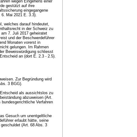
erfahren wegen Eingehens einer
de gestützt auf ihre
altssicherung eingegangene
m 6. Mai 2021 E. 3.3).
, welches darauf hindeutet,
thaltsrecht in der Schweiz zu
am 7. Juli 2017 geheiratet
reist und der Beschwerdeführer
end Monaten vorerst in
 nicht gelungen. Im Rahmen
 der Beweiswürdigung schliesst
tscheid an (dort E. 2.3 - 2.5).
uweisen. Zur Begründung wird
 Abs. 3 BGG
).
ntscheid als aussichtslos zu
rbeiständung abzuweisen (
Art.
s bundesgerichtliche Verfahren
das Gesuch um unentgeltliche
führer erlaubt hätte, seine
 geschuldet (
Art. 68 Abs. 3