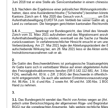
Juni 2018 trat er eine Stelle als Servicemitarbeiter in einem chines
1.3.
Nachdem die Ergebnisse einer polizeilichen Wohnungskontrolle u
hatten, dass eine Ausländerrechtsehe ("Scheinehe") bestehen könnt
Kantons Zürich am 4. Mai 2020 das Gesuch von A.________ um Erte
Aufenthaltsbewilligung EU/EFTA zum Verbleib bei seiner Gattin ab; gle
Land zu verlassen. Die hiergegen gerichteten kantonalen Rechtsmitt
1.4.
A.________ beantragt vor Bundesgericht, das Urteil des Verwal
Zürich vom 31. März 2021 aufzuheben und das Migrationsamt anzuha
Aufenthaltsbewilligung zu erteilen; eventuell sei die Sache zur Neube
zurückzuweisen. In verfahrensrechtlicher Hinsicht ersucht er um une
Verbeiständung. Am 27. Mai 2021 legte der Abteilungspräsident der
aufschiebende Wirkung bei; am 28. Mai 2021 liess er die Akten einh
Instruktionsmassnahmen sah er ab.
2.
Die Gattin des Beschwerdeführers ist portugiesische Staatsangehöri
ihr Gatte kann sich in vertretbarer Weise auf einen abgeleiteten Au
des Freizügigkeitsabkommens berufen (SR 0.142.112.681; Art. 3 Abs.
FZA), weshalb
Art. 83 lit. c Ziff. 2 BGG
der Beschwerde in öffentlich
nicht entgegensteht. Da auch alle weiteren Eintretensvoraussetzungen er
Art. 86 Abs. 1 lit. d und Abs. 2 sowie
Art. 90 und
Art. 100 Abs. 1 BG
Hand zu nehmen.
3.
3.1.
Das Bundesgericht wendet das Recht von Amtes wegen an (
Art
jedoch unter Berücksichtigung der allgemeinen Rüge- und Begründung
BGG
) nur die vorgebrachten Argumente, falls weitere rechtliche Mäng