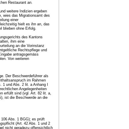
ischen Restaurant an.
nd weitere Indizien ergeben
e, wies das Migrationsamt des
ilung einer
ichzeitig hielt es ihn an, das
el blieben ohne Erfolg.
tungsgerichts des Kantons
lten, ihm eine
urteilung an die Vorinstanz
ntgeltliche Rechtspflege und
 Eingabe antragsgemäss
olen. Von weiteren
ge. Der Beschwerdeführer als
fenthaltsanspruch im Rahmen
 1 und Abs. 2 lit. a Anhang I
-rechtlichen Angelegenheiten
füllt sind (vgl. Art. 82 lit. a,
G
), ist die Beschwerde an die
. 106 Abs. 1 BGG
); es prüft
spflicht (
Art. 42 Abs. 1 und 2
el nicht geradezu offensichtlich