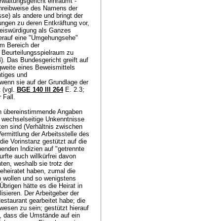
waltungsgericht einräumt -
Schreibweise des Namens der
se) als andere und bringt der
ngen zu deren Entkräftung vor,
eweiswürdigung als Ganzes
hierauf eine "Umgehungsehe"
Im Bereich der
 Beurteilungsspielraum zu
). Das Bundesgericht greift auf
gweite eines Beweismittels
htiges und
wenn sie auf der Grundlage der
 (vgl.
BGE 140 III 264
E. 2.3;
r Fall.
ch übereinstimmende Angaben
 wechselseitige Unkenntnisse
ten sind (Verhältnis zwischen
rmittlung der Arbeitsstelle des
die Vorinstanz gestützt auf die
enden Indizien auf "getrennte
fte auch willkürfrei davon
en, weshalb sie trotz der
eheiratet haben, zumal die
en wollen und so wenigstens
brigen hätte es die Heirat in
isieren. Der Arbeitgeber der
estaurant gearbeitet habe; die
wesen zu sein; gestützt hierauf
 dass die Umstände auf ein