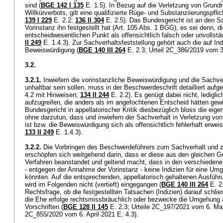
sind (
BGE 142 I 135
E. 1.5). In Bezug auf die Verletzung von Grund
Willkürverbots, gilt eine qualifizierte Rüge- und Substanziierungspflic
139 I 229
E. 2.2;
136 II 304
E. 2.5). Das Bundesgericht ist an den S
Vorinstanz ihn festgestellt hat (
Art. 105 Abs. 1 BGG
), es sei denn, d
entscheidwesentlichen Punkt als offensichtlich falsch oder unvollstä
II 249
E. 1.4.3). Zur Sachverhaltsfeststellung gehört auch die auf Ind
Beweiswürdigung (
BGE 140 III 264
E. 2.3; Urteil 2C_386/2019 vom 3
3.2.
3.2.1.
Inwiefern die vorinstanzliche Beweiswürdigung und die Sachver
unhaltbar sein sollen, muss in der Beschwerdeschrift detailliert aufg
4.2 mit Hinweisen;
134 II 244
E. 2.2). Es genügt dabei nicht, ledigli
aufzugreifen, die anders als im angefochtenen Entscheid hätten ge
Bundesgericht in appellatorischer Kritik diesbezüglich bloss die eige
ohne darzutun, dass und inwiefern der Sachverhalt in Verletzung vo
ist bzw. die Beweiswürdigung sich als offensichtlich fehlerhaft erweis
133 II 249
E. 1.4.3).
3.2.2.
Die Vorbringen des Beschwerdeführers zum Sachverhalt und 
erschöpfen sich weitgehend darin, dass er diese aus den gleichen G
Verfahren beanstandet und geltend macht, dass in den verschieden
- entgegen der Annahme der Vorinstanz - keine Indizien für eine 
könnten. Auf die entsprechenden, appellatorisch gehaltenen Ausführ
wird im Folgenden nicht (vertieft) eingegangen (
BGE 140 III 264
E. 2.
Rechtsfrage, ob die festgestellten Tatsachen (Indizien) darauf schli
die Ehe erfolge rechtsmissbräuchlich oder bezwecke die Umgehung a
Vorschriften (
BGE 128 II 145
E. 2.3; Urteile 2C_197/2021 vom 6. Mai
2C_855/2020 vom 6. April 2021 E. 4.3).