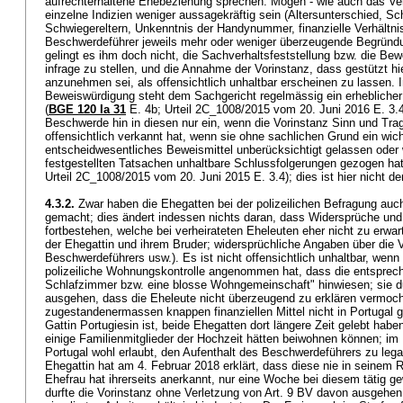
aufrechterhaltene Ehebeziehung sprechen. Mögen - wie auch das Ver
einzelne Indizien weniger aussagekräftig sein (Altersunterschied, 
Schwiegereltern, Unkenntnis der Handynummer, finanzielle Verhältnis
Beschwerdeführer jeweils mehr oder weniger überzeugende Begründu
gelingt es ihm doch nicht, die Sachverhaltsfeststellung bzw. die B
infrage zu stellen, und die Annahme der Vorinstanz, dass gestützt 
anzunehmen sei, als offensichtlich unhaltbar erscheinen zu lassen. 
Beweiswürdigung steht dem Sachgericht regelmässig ein erheblicher
(
BGE 120 Ia 31
E. 4b; Urteil 2C_1008/2015 vom 20. Juni 2016 E. 3.4
Beschwerde hin in diesen nur ein, wenn die Vorinstanz Sinn und Tra
offensichtlich verkannt hat, wenn sie ohne sachlichen Grund ein wic
entscheidwesentliches Beweismittel unberücksichtigt gelassen oder 
festgestellten Tatsachen unhaltbare Schlussfolgerungen gezogen hat
Urteil 2C_1008/2015 vom 20. Juni 2015 E. 3.4); dies ist hier nicht de
4.3.2.
Zwar haben die Ehegatten bei der polizeilichen Befragung au
gemacht; dies ändert indessen nichts daran, dass Widersprüche und
fortbestehen, welche bei verheirateten Eheleuten eher nicht zu erwar
der Ehegattin und ihrem Bruder; widersprüchliche Angaben über die Ve
Beschwerdeführers usw.). Es ist nicht offensichtlich unhaltbar, wenn 
polizeiliche Wohnungskontrolle angenommen hat, dass die entsprech
Schlafzimmer bzw. eine blosse Wohngemeinschaft" hinwiesen; sie dur
ausgehen, dass die Eheleute nicht überzeugend zu erklären vermocht
zugestandenermassen knappen finanziellen Mittel nicht in Portugal g
Gattin Portugiesin ist, beide Ehegatten dort längere Zeit gelebt hab
einige Familienmitglieder der Hochzeit hätten beiwohnen können; im Ü
Portugal wohl erlaubt, den Aufenthalt des Beschwerdeführers zu legal
Ehegattin hat am 4. Februar 2018 erklärt, dass diese nie in seinem R
Ehefrau hat ihrerseits anerkannt, nur eine Woche bei diesem tätig ge
durfte die Vorinstanz ohne Verletzung von
Art. 9 BV
davon ausgehen,