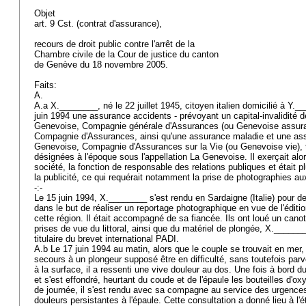
Objet
art. 9 Cst.
(contrat d'assurance),
recours de droit public contre l'arrêt de la
Chambre civile de la Cour de justice du canton
de Genève du 18 novembre 2005.
Faits:
A.
A.a X.________, né le 22 juillet 1945, citoyen italien domicilié à Y.__
juin 1994 une assurance accidents - prévoyant un capital-invalidité de
Genevoise, Compagnie générale d'Assurances (ou Genevoise assuran
Compagnie d'Assurances, ainsi qu'une assurance maladie et une ass
Genevoise, Compagnie d'Assurances sur la Vie (ou Genevoise vie),
désignées à l'époque sous l'appellation La Genevoise. Il exerçait alo
société, la fonction de responsable des relations publiques et était p
la publicité, ce qui requérait notamment la prise de photographies au
-:-
Le 15 juin 1994, X.________ s'est rendu en Sardaigne (Italie) pour d
dans le but de réaliser un reportage photographique en vue de l'édition
cette région. Il était accompagné de sa fiancée. Ils ont loué un cano
prises de vue du littoral, ainsi que du matériel de plongée, X._______
titulaire du brevet international PADI.
A.b Le 17 juin 1994 au matin, alors que le couple se trouvait en mer
secours à un plongeur supposé être en difficulté, sans toutefois parv
à la surface, il a ressenti une vive douleur au dos. Une fois à bord du 
et s'est effondré, heurtant du coude et de l'épaule les bouteilles d'ox
de journée, il s'est rendu avec sa compagne au service des urgences
douleurs persistantes à l'épaule. Cette consultation a donné lieu à l'é