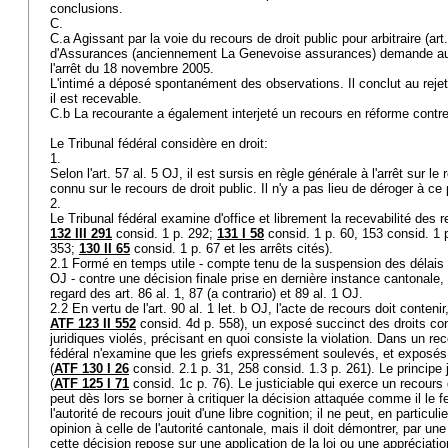
conclusions.
C.
C.a Agissant par la voie du recours de droit public pour arbitraire (
art
d'Assurances (anciennement La Genevoise assurances) demande au T
l'arrêt du 18 novembre 2005.
L'intimé a déposé spontanément des observations. Il conclut au reje
il est recevable.
C.b La recourante a également interjeté un recours en réforme contr
Le Tribunal fédéral considère en droit:
1.
Selon l'
art. 57 al. 5 OJ
, il est sursis en règle générale à l'arrêt sur le
connu sur le recours de droit public. Il n'y a pas lieu de déroger à ce
2.
Le Tribunal fédéral examine d'office et librement la recevabilité des r
132 III 291
consid. 1 p. 292;
131 I 58
consid. 1 p. 60, 153 consid. 1 
353;
130 II 65
consid. 1 p. 67 et les arrêts cités).
2.1 Formé en temps utile - compte tenu de la suspension des délais p
OJ - contre une décision finale prise en dernière instance cantonale,
regard des art. 86 al. 1, 87 (a contrario) et 89 al. 1 OJ.
2.2 En vertu de l'
art. 90 al. 1 let. b OJ
, l'acte de recours doit contenir
ATF 123 II 552
consid. 4d p. 558), un exposé succinct des droits con
juridiques violés, précisant en quoi consiste la violation. Dans un rec
fédéral n'examine que les griefs expressément soulevés, et exposés d
(
ATF 130 I 26
consid. 2.1 p. 31, 258 consid. 1.3 p. 261). Le principe j
(
ATF 125 I 71
consid. 1c p. 76). Le justiciable qui exerce un recours d
peut dès lors se borner à critiquer la décision attaquée comme il le f
l'autorité de recours jouit d'une libre cognition; il ne peut, en particu
opinion à celle de l'autorité cantonale, mais il doit démontrer, par u
cette décision repose sur une application de la loi ou une apprécia