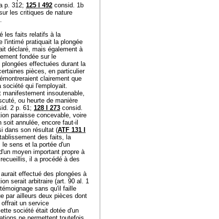
a p. 312;
125 I 492
consid. 1b
sur les critiques de nature
).
les faits relatifs à la
 l'intimé pratiquait la plongée
ait déclaré, mais également à
quement fondée sur le
s plongées effectuées durant la
ertaines pièces, en particulier
émontreraient clairement que
a société qui l'employait.
est manifestement insoutenable,
iscuté, ou heurte de manière
id. 2 p. 61;
128 I 273
consid.
ution paraisse concevable, voire
 soit annulée, encore faut-il
i dans son résultat (
ATF 131 I
tablissement des faits, la
 le sens et la portée d'un
 d'un moyen important propre à
ecueillis, il a procédé à des
é aurait effectué des plongées à
on serait arbitraire (
art. 90 al. 1
 témoignage sans qu'il faille
ue par ailleurs deux pièces dont
é offrait un service
ette société était dotée d'un
ations ne permettent toutefois