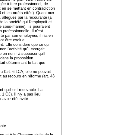
gée à titre professionnel, de
it en se mettant en contradiction
 et les arrêts cités). Quant aux
allégués par la recourante (à
e la société qui l'employait et
 sous-marine), ils pourraient
n professionnelle. Il n'est
é par son employeur, il n'a en
ant être exclue.
oint. Elle considère que ce qui
non l'activité qu'il exerçait
 en rien - à supposer qu'il
 dans la proposition
tait déterminant le fait que
u l'
art. 6 LCA
, elle ne pouvait
it au recours en réforme (
art. 43
nt qu'il est recevable. La
l. 1 OJ
). Il n'y a pas lieu
 avoir été invité.
ante.
s et à la Chambre civile de la