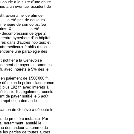
 coude à la suite d'une chute
iés à un éventuel accident de
it avion à hélice afin de
___ a été pris de douleurs
inférieure de son corps. Sa
arins. X.________ a été
de décompression de type 2
 centre hyperbare d'un hôpital
res dans d'autres hôpitaux et
icats médicaux établis à son
 entraîné une paraplégie des
t notifier à la Genevoise
andement de payer les sommes
fr. avec intérêts à 5% dès le
en paiement de 1'500'000 fr.
té dû selon la police d'assurance
) plus 192 fr. avec intérêts à
médicaux. Il a également conclu
nt de payer notifié le 6 août
u rejet de la demande.
 canton de Genève a débouté le
s de première instance. Par
a, notamment, annulé le
r au demandeur la somme de
é les parties de toutes autres