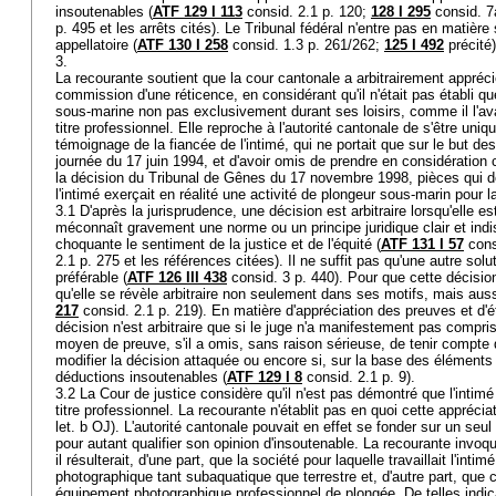
insoutenables (
ATF 129 I 113
consid. 2.1 p. 120;
128 I 295
consid. 7
p. 495 et les arrêts cités). Le Tribunal fédéral n'entre pas en matière 
appellatoire (
ATF 130 I 258
consid. 1.3 p. 261/262;
125 I 492
précité
3.
La recourante soutient que la cour cantonale a arbitrairement apprécié 
commission d'une réticence, en considérant qu'il n'était pas établi que
sous-marine non pas exclusivement durant ses loisirs, comme il l'av
titre professionnel. Elle reproche à l'autorité cantonale de s'être uni
témoignage de la fiancée de l'intimé, qui ne portait que sur le but de
journée du 17 juin 1994, et d'avoir omis de prendre en considération c
la décision du Tribunal de Gênes du 17 novembre 1998, pièces qui d
l'intimé exerçait en réalité une activité de plongeur sous-marin pour l
3.1 D'après la jurisprudence, une décision est arbitraire lorsqu'elle 
méconnaît gravement une norme ou un principe juridique clair et ind
choquante le sentiment de la justice et de l'équité (
ATF 131 I 57
cons
2.1 p. 275 et les références citées). Il ne suffit pas qu'une autre sol
préférable (
ATF 126 III 438
consid. 3 p. 440). Pour que cette décision
qu'elle se révèle arbitraire non seulement dans ses motifs, mais auss
217
consid. 2.1 p. 219). En matière d'appréciation des preuves et d'é
décision n'est arbitraire que si le juge n'a manifestement pas compris
moyen de preuve, s'il a omis, sans raison sérieuse, de tenir compte
modifier la décision attaquée ou encore si, sur la base des éléments r
déductions insoutenables (
ATF 129 I 8
consid. 2.1 p. 9).
3.2 La Cour de justice considère qu'il n'est pas démontré que l'intim
titre professionnel. La recourante n'établit pas en quoi cette appréciati
let. b OJ
). L'autorité cantonale pouvait en effet se fonder sur un seul
pour autant qualifier son opinion d'insoutenable. La recourante invoq
il résulterait, d'une part, que la société pour laquelle travaillait l'intim
photographique tant subaquatique que terrestre et, d'autre part, que c
équipement photographique professionnel de plongée. De telles indic