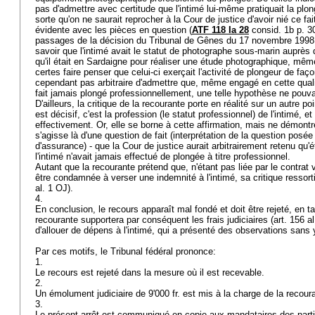
pas d'admettre avec certitude que l'intimé lui-même pratiquait la plon
sorte qu'on ne saurait reprocher à la Cour de justice d'avoir nié ce fa
évidente avec les pièces en question (
ATF 118 Ia 28
consid. 1b p. 30
passages de la décision du Tribunal de Gênes du 17 novembre 1998, 
savoir que l'intimé avait le statut de photographe sous-marin auprès d
qu'il était en Sardaigne pour réaliser une étude photographique, même
certes faire penser que celui-ci exerçait l'activité de plongeur de faço
cependant pas arbitraire d'admettre que, même engagé en cette qualit
fait jamais plongé professionnellement, une telle hypothèse ne pouv
D'ailleurs, la critique de la recourante porte en réalité sur un autre p
est décisif, c'est la profession (le statut professionnel) de l'intimé, et 
effectivement. Or, elle se borne à cette affirmation, mais ne démontre
s'agisse là d'une question de fait (interprétation de la question posée
d'assurance) - que la Cour de justice aurait arbitrairement retenu qu'é
l'intimé n'avait jamais effectué de plongée à titre professionnel.
Autant que la recourante prétend que, n'étant pas liée par le contrat v
être condamnée à verser une indemnité à l'intimé, sa critique ressort
al. 1 OJ
).
4.
En conclusion, le recours apparaît mal fondé et doit être rejeté, en ta
recourante supportera par conséquent les frais judiciaires (
art. 156 a
d'allouer de dépens à l'intimé, qui a présenté des observations sans y
Par ces motifs, le Tribunal fédéral prononce:
1.
Le recours est rejeté dans la mesure où il est recevable.
2.
Un émolument judiciaire de 9'000 fr. est mis à la charge de la recour
3.
Le présent arrêt est communiqué en copie aux mandataires des partie