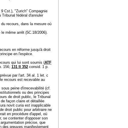
. 9 Cst.
), "Zurich" Compagnie
ribunal fédéral d'annuler
t du recours, dans la mesure où
e le même arrêt (5C.18/2006).
 recours en réforme jusqu'à droit
 principe en l'espèce.
ecours qui lui sont soumis (
ATF
p. 156;
131 II 352
consid. 1 p.
révue par l'
art. 34 al. 1 let
. c
 le recours est recevable au
, sous peine d'irrecevabilité (cf.
stitutionnels ou des principes
ours de droit public, le Tribunal
e façon claire et détaillée
ura novit curia est inapplicable
e droit public pour arbitraire ne
erait en procédure d'appel, où
lier, se contenter d'opposer son
ne argumentation précise, que
tion des preuves manifestement