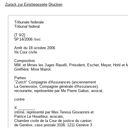
Zurück zur Einstiegsseite
Drucken
Tribunale federale
Tribunal federal
{T 0/2}
5P.14/2006 /svc
Arrêt du 18 octobre 2006
IIe Cour civile
Composition
MM. et Mmes les Juges Raselli, Président, Escher, Meyer, Hohl et 
Greffière: Mme Mairot.
Parties
"Zurich" Compagnie d'Assurances (anciennement
La Genevoise, Compagnie générale d'Assurances),
recourante, représentée par Me Pierre Gabus, avocat,
contre
X.________,
intimé, représenté par Mes Teresa Giovannini et
Patrice Le Houelleur, avocats,
Chambre civile de la Cour de justice du canton
de Genève, case postale 3108, 1211 Genève 3.