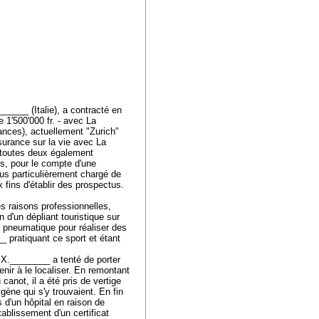
______ (Italie), a contracté en
 1'500'000 fr. - avec La
ces), actuellement "Zurich"
urance sur la vie avec La
 toutes deux également
rs, pour le compte d'une
lus particulièrement chargé de
x fins d'établir des prospectus.
es raisons professionnelles,
 d'un dépliant touristique sur
t pneumatique pour réaliser des
_ pratiquant ce sport et étant
, X.________ a tenté de porter
enir à le localiser. En remontant
canot, il a été pris de vertige
ygène qui s'y trouvaient. En fin
 d'un hôpital en raison de
tablissement d'un certificat