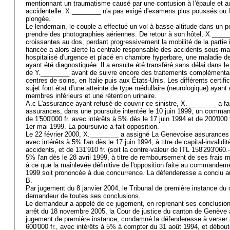
mentionnant un traumatisme causé par une contusion à l'épaule et au
accidentelle. X.________ n'a pas exigé d'examens plus poussés ou l
plongée.
Le lendemain, le couple a effectué un vol à basse altitude dans un pet
prendre des photographies aériennes. De retour à son hôtel, X._____
croissantes au dos, perdant progressivement la mobilité de la partie 
fiancée a alors alerté la centrale responsable des accidents sous-m
hospitalisé d'urgence et placé en chambre hyperbare, une maladie 
ayant été diagnostiquée. Il a ensuite été transféré sans délai dans le
de Y.________ avant de suivre encore des traitements complémentai
centres de soins, en Italie puis aux États-Unis. Les différents certif
sujet font état d'une atteinte de type médullaire (neurologique) ayant
membres inférieurs et une rétention urinaire.
A.c L'assurance ayant refusé de couvrir ce sinistre, X.________ a fai
assurances, dans une poursuite intentée le 10 juin 1999, un comm
de 1'500'000 fr. avec intérêts à 5% dès le 17 juin 1994 et de 200'000 
1er mai 1999. La poursuivie a fait opposition.
Le 22 février 2000, X.________ a assigné La Genevoise assurances 
avec intérêts à 5% l'an dès le 17 juin 1994, à titre de capital-invalidi
accidents, et de 131'910 fr. (soit la contre-valeur de ITL 158'293'060.-
5% l'an dès le 28 avril 1999, à titre de remboursement de ses frais 
à ce que la mainlevée définitive de l'opposition faite au commandeme
1999 soit prononcée à due concurrence. La défenderesse a conclu a
B.
Par jugement du 8 janvier 2004, le Tribunal de première instance du
demandeur de toutes ses conclusions.
Le demandeur a appelé de ce jugement, en reprenant ses conclusion
arrêt du 18 novembre 2005, la Cour de justice du canton de Genève 
jugement de première instance, condamné la défenderesse à verse
600'000 fr., avec intérêts à 5% à compter du 31 août 1994, et débout