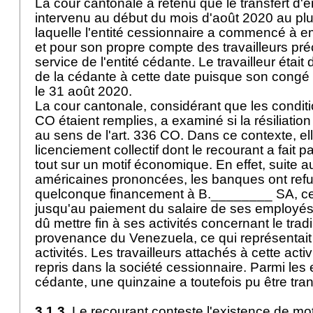
La cour cantonale a retenu que le transfert d'en
intervenu au début du mois d'août 2020 au plu
laquelle l'entité cessionnaire a commencé à 
et pour son propre compte des travailleurs p
service de l'entité cédante. Le travailleur éta
de la cédante à cette date puisque son congé lu
le 31 août 2020.
La cour cantonale, considérant que les conditi
CO
étaient remplies, a examiné si la résiliatio
au sens de l'
art. 336 CO
. Dans ce contexte, el
licenciement collectif dont le recourant a fait p
tout sur un motif économique. En effet, suite 
américaines prononcées, les banques ont ref
quelconque financement à B.________ SA, ce
jusqu'au paiement du salaire de ses employé
dû mettre fin à ses activités concernant le trad
provenance du Venezuela, ce qui représentai
activités. Les travailleurs attachés à cette acti
repris dans la société cessionnaire. Parmi les
cédante, une quinzaine a toutefois pu être tra
3.1.3.
Le recourant conteste l'existence de m