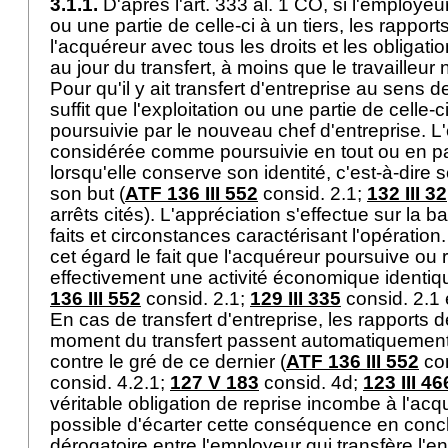
3.1.1.
D'après l'
art. 333 al. 1 CO
, si l'employeu
ou une partie de celle-ci à un tiers, les rapport
l'acquéreur avec tous les droits et les obligati
au jour du transfert, à moins que le travailleu
Pour qu'il y ait transfert d'entreprise au sens de
suffit que l'exploitation ou une partie de celle-c
poursuivie par le nouveau chef d'entreprise. L'
considérée comme poursuivie en tout ou en par
lorsqu'elle conserve son identité, c'est-à-dire 
son but (
ATF 136 III 552
consid. 2.1;
132 III 32
arrêts cités). L'appréciation s'effectue sur la
faits et circonstances caractérisant l'opération
cet égard le fait que l'acquéreur poursuive ou
effectivement une activité économique identiqu
136 III 552
consid. 2.1;
129 III 335
consid. 2.1 
En cas de transfert d'entreprise, les rapports d
moment du transfert passent automatiquement
contre le gré de ce dernier (
ATF 136 III 552
con
consid. 4.2.1;
127 V 183
consid. 4d;
123 III 46
véritable obligation de reprise incombe à l'acqu
possible d'écarter cette conséquence en conc
dérogatoire entre l'employeur qui transfère l'ent