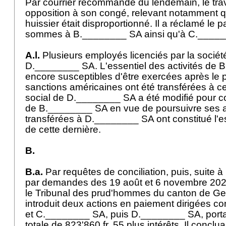
Par courrier recommandé du lendemain, le trav
opposition à son congé, relevant notamment q
huissier était disproportionné. Il a réclamé le
sommes à B.________ SA ainsi qu'à C.____
A.l.
Plusieurs employés licenciés par la sociét
D.________ SA. L'essentiel des activités de
encore susceptibles d'être exercées après le
sanctions américaines ont été transférées à ce
social de D.________ SA a été modifié pour c
de B.________ SA en vue de poursuivre ses act
transférées à D.________ SA ont constitué l'es
de cette dernière.
B.
B.a.
Par requêtes de conciliation, puis, suite à 
par demandes des 19 août et 6 novembre 20
le Tribunal des prud'hommes du canton de Genè
introduit deux actions en paiement dirigées 
et C.________ SA, puis D.________ SA, port
totale de 823'860 fr. 55 plus intérêts. Il concl