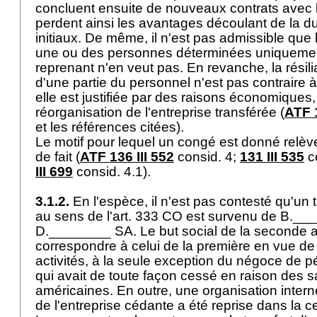
concluent ensuite de nouveaux contrats avec l
perdent ainsi les avantages découlant de la d
initiaux. De même, il n'est pas admissible que 
une ou des personnes déterminées uniquemen
reprenant n'en veut pas. En revanche, la résili
d'une partie du personnel n'est pas contraire à 
elle est justifiée par des raisons économique
réorganisation de l'entreprise transférée (
ATF 1
et les références citées).
Le motif pour lequel un congé est donné relèv
de fait (
ATF 136 III 552
consid. 4;
131 III 535
c
III 699
consid. 4.1).
3.1.2.
En l'espèce, il n'est pas contesté qu'un t
au sens de l'
art. 333 CO
est survenu de B.__
D.________ SA. Le but social de la seconde a
correspondre à celui de la première en vue de
activités, à la seule exception du négoce de p
qui avait de toute façon cessé en raison des s
américaines. En outre, une organisation inter
de l'entreprise cédante a été reprise dans la 