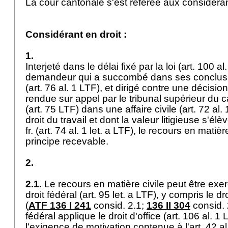
La cour cantonale s'est référée aux considéra
Considérant en droit :
1.
Interjeté dans le délai fixé par la loi (
art. 100 al
demandeur qui a succombé dans ses conclus
(
art. 76 al. 1 LTF
), et dirigé contre une décision 
rendue sur appel par le tribunal supérieur du
(
art. 75 LTF
) dans une affaire civile (
art. 72 al.
droit du travail et dont la valeur litigieuse s'é
fr. (
art. 74 al. 1 let. a LTF
), le recours en matière
principe recevable.
2.
2.1.
Le recours en matière civile peut être exer
droit fédéral (
art. 95 let. a LTF
), y compris le dr
(
ATF 136 I 241
consid. 2.1;
136 II 304
consid. 
fédéral applique le droit d'office (
art. 106 al. 1 
l'exigence de motivation contenue à l'
art. 42 a