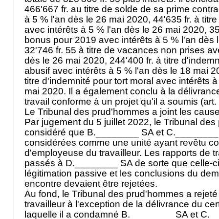
466'667 fr. au titre de solde de sa prime contra
à 5 % l'an dès le 26 mai 2020, 44'635 fr. à tit
avec intérêts à 5 % l'an dès le 26 mai 2020, 35'4
bonus pour 2019 avec intérêts à 5 % l'an dès 
32'746 fr. 55 à titre de vacances non prises av
dès le 26 mai 2020, 244'400 fr. à titre d'indem
abusif avec intérêts à 5 % l'an dès le 18 mai 20
titre d'indemnité pour tort moral avec intérêts à
mai 2020. Il a également conclu à la délivrance
travail conforme à un projet qu'il a soumis (
art
Le Tribunal des prud'hommes a joint les caus
Par jugement du 5 juillet 2022, le Tribunal d
considéré que B.________ SA et C.________ 
considérées comme une unité ayant revêtu con
d'employeuse du travailleur. Les rapports de tr
passés à D.________ SA de sorte que celle-ci 
légitimation passive et les conclusions du de
encontre devaient être rejetées.
Au fond, le Tribunal des prud'hommes a rejet
travailleur à l'exception de la délivrance du cert
laquelle il a condamné B.________ SA et C.