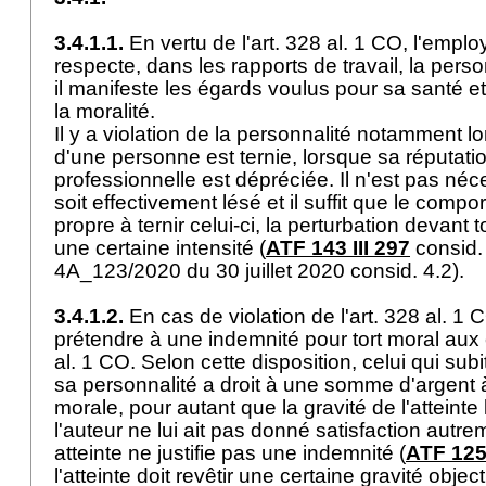
3.4.1.1.
En vertu de l'
art. 328 al. 1 CO
, l'emplo
respecte, dans les rapports de travail, la person
il manifeste les égards voulus pour sa santé et
la moralité.
Il y a violation de la personnalité notamment l
d'une personne est ternie, lorsque sa réputatio
professionnelle est dépréciée. Il n'est pas né
soit effectivement lésé et il suffit que le compo
propre à ternir celui-ci, la perturbation devant 
une certaine intensité (
ATF 143 III 297
consid. 
4A_123/2020 du 30 juillet 2020 consid. 4.2).
3.4.1.2.
En cas de violation de l'
art. 328 al. 1 
prétendre à une indemnité pour tort moral aux c
al. 1 CO
. Selon cette disposition, celui qui subit
sa personnalité a droit à une somme d'argent à
morale, pour autant que la gravité de l'atteinte l
l'auteur ne lui ait pas donné satisfaction autre
atteinte ne justifie pas une indemnité (
ATF 125 
l'atteinte doit revêtir une certaine gravité objec