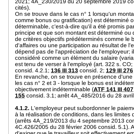
2021; 4A_230/2019 du 20 septembre 2019 consi
cités).
On se trouve dans le cas n° 1 lorsqu'un mon
comme bonus ou gratification) est déterminé 
déterminable, c'est-à-dire qu'il a été promis p
principe et que son montant est déterminé ou do
de critères objectifs prédéterminés comme le bé
d'affaires ou une participation au résultat de l'ex
dépend pas de l'appréciation de l'employeur; il 
considéré comme un élément du salaire (varia
est tenu de verser à l'employé (art. 322 s. CO;
consid. 4.2.1;
136 III 313
consid. 2;
129 III 276
En revanche, on se trouve en présence d'une g
les cas n° 2 et 3 - lorsque le bonus est indéte
objectivement indéterminable (
ATF 141 III 407
155
consid. 3.1; arrêt 4A_485/2016 du 28 avril
4.1.2.
L'employeur peut subordonner le paiement
à la réalisation de conditions, dans les limites d
(arrêts 4A_219/2013 du 4 septembre 2013 cons
4C.426/2005 du 28 février 2006 consid. 5.1). Ai
d'exiger que le travailleur soit effectivement 