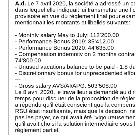
A.d.
Le 7 avril 2020, la société a adressé un cou
dans lequel elle indiquait lui transmettre une fi
provisoire en vue du règlement final pour ex
mentionnait les montants et libellés suivants:
- Monthly salary May to July: 112'200.00
- Performance Bonus 2019: 35'412.00
- Performance Bonus 2020: 44'635.00
- Compensation indemnity on 2 months contrac
74'800.00
- Unused vacations balance to be paid - 1.8 d
- Discretionnary bonus for unprecedented effo
---
- Gross salary AVS/AI/APG: 503'508.00
Le 8 avril 2020, le travailleur a demandé au dire
temps pour discuter de la proposition de règleme
a répondu qu'il était conscient que la compens
RSU était insuffisante, mais que la décision ini
pas les payer, ce qui avait été "vigoureusemen
qu'il avait choisi la solution intermédiaire sous
règlement partiel.