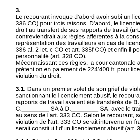
3.
Le recourant invoque d'abord avoir subi un lic
336 CO
) pour trois raisons. D'abord, le licenci
droit au transfert de ses rapports de travail (
ar
contreviendrait aux règles afférentes à la consu
représentation des travailleurs en cas de licenc
336 al. 2 let
. c CO et
art. 335f CO
) et enfin il p
personnalité (
art. 328 CO
).
Méconnaissant ces règles, la cour cantonale a
prétention en paiement de 224'400 fr. pour lic
violation du droit.
3.1.
Dans un premier volet de son grief de viol
sanctionnant le licenciement abusif, le recour
rapports de travail avaient été transférés de
C.________ SA à D.________ SA, avec le trans
au sens de l'
art. 333 CO
. Selon le recourant, 
violation de l'
art. 333 CO
serait intervenu en fra
serait constitutif d'un licenciement abusif (
art.