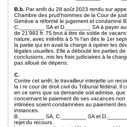
B.b.
Par arrêt du 28 août 2023 rendu sur appel d
Chambre des prud'hommes de la Cour de just
Genève a réformé le jugement et condamné 
C.________ SA et D.________ SA à payer au 
de 21'982 fr. 75 brut à titre de solde de vacan
nature, avec intérêts à 5 % l'an dès le 1er sep
la partie qui en avait la charge à opérer les dé
légales usuelles. Elle a débouté les parties de
conclusions, mis les frais judiciaires à la charge
pas alloué de dépens.
C.
Contre cet arrêt, le travailleur interjette un rec
la I re cour de droit civil du Tribunal fédéral. Il
en ce sens que sa demande soit admise, que l'
concernant le paiement de ses vacances non p
intimées soient condamnées au paiement des 
instances.
B.________ SA, C.________ SA et D._______
rejet du recours.