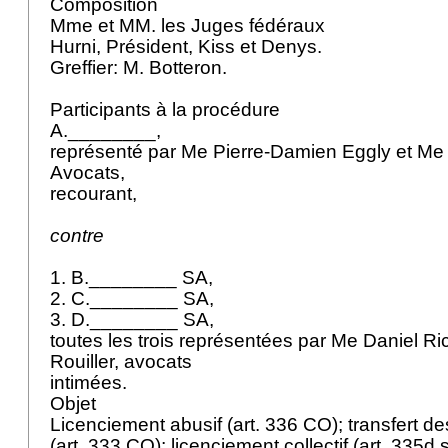
Composition
Mme et MM. les Juges fédéraux
Hurni, Président, Kiss et Denys.
Greffier: M. Botteron.
Participants à la procédure
A.________,
représenté par Me Pierre-Damien Eggly et Me
Avocats,
recourant,
contre
1. B.________ SA,
2. C.________ SA,
3. D.________ SA,
toutes les trois représentées par Me Daniel Ri
Rouiller, avocats
intimées.
Objet
Licenciement abusif (
art. 336 CO
); transfert d
(
art. 333 CO
); licenciement collectif (
art. 335d