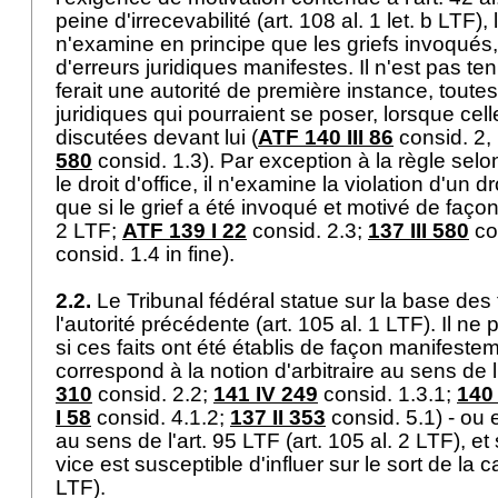
peine d'irrecevabilité (
art. 108 al. 1 let. b LTF
),
n'examine en principe que les griefs invoqués
d'erreurs juridiques manifestes. Il n'est pas te
ferait une autorité de première instance, toute
juridiques qui pourraient se poser, lorsque cell
discutées devant lui (
ATF 140 III 86
consid. 2,
580
consid. 1.3). Par exception à la règle selon
le droit d'office, il n'examine la violation d'un d
que si le grief a été invoqué et motivé de façon 
2 LTF
;
ATF 139 I 22
consid. 2.3;
137 III 580
co
consid. 1.4 in fine).
2.2.
Le Tribunal fédéral statue sur la base des f
l'autorité précédente (
art. 105 al. 1 LTF
). Il ne
si ces faits ont été établis de façon manifeste
correspond à la notion d'arbitraire au sens de l
310
consid. 2.2;
141 IV 249
consid. 1.3.1;
140 
I 58
consid. 4.1.2;
137 II 353
consid. 5.1) - ou e
au sens de l'
art. 95 LTF
(
art. 105 al. 2 LTF
), et
vice est susceptible d'influer sur le sort de la 
LTF
).