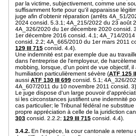
par la victime, subjectivement, comme une so
suffisamment forte pour qu'il apparaisse légit
juge afin d'obtenir réparation (arrêts 4A_51/
2024 consid. 5.3.1; 4A_215/2022 du 23 août 2
4A_326/2020 du 1er décembre 2020 consid. 
1er décembre 2016 consid. 4.1; 4A_714/2014
consid. 2.2; 4A_665/2010 du 1er mars 2011 con
129 III 715
consid. 4.4).
Une indemnité est par exemple due au travaille
dans l'entreprise de l'employeur, de harcèlem
mobbing, lorsque, d'un point de vue objectif, il
humiliation particulièrement sévère (
ATF 125 II
aussi
ATF 130 III 699
consid. 5.1; 4A_326/2020
4A_607/2011 du 10 novembre 2011 consid. 3
Le juge dispose d'un large pouvoir d'apprécia
si les circonstances justifient une indemnité po
cas particulier; le Tribunal fédéral ne substitu
propre appréciation à celle de la juridiction can
303
consid. 2.2.2;
129 III 715
consid. 4.4).
3.4.2.
En l'espèce, la cour cantonale a retenu 