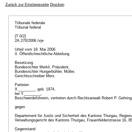
Zurück zur Einstiegsseite
Drucken
Tribunale federale
Tribunal federal
{T 0/2}
2A.270/2006 /vje
Urteil vom 19. Mai 2006
II. Öffentlichrechtliche Abteilung
Besetzung
Bundesrichter Merkli, Präsident,
Bundesrichter Hungerbühler, Müller,
Gerichtsschreiber Merz.
Parteien
X.________, geb. 1974,
bei Y.________,
Beschwerdeführerin, vertreten durch Rechtsanwalt Robert P. Gehrin
gegen
Departement für Justiz und Sicherheit des Kantons Thurgau, Regie
Verwaltungsgericht des Kantons Thurgau, Frauenfelderstrasse 16, 
Gegenstand