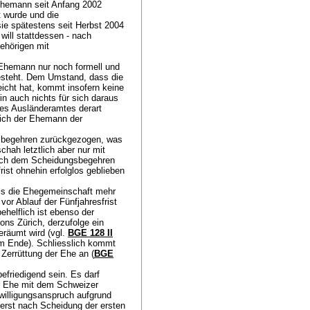
Ehemann seit Anfang 2002
t wurde und die
sie spätestens seit Herbst 2004
ill stattdessen - nach
ehörigen mit
 Ehemann nur noch formell und
esteht. Dem Umstand, dass die
icht hat, kommt insofern keine
n auch nichts für sich daraus
des Ausländeramtes derart
sich der Ehemann der
sbegehren zurückgezogen, was
hah letztlich aber nur mit
 sich dem Scheidungsbegehren
ist ohnehin erfolglos geblieben
ass die Ehegemeinschaft mehr
 vor Ablauf der Fünfjahresfrist
ehelflich ist ebenso der
ons Zürich, derzufolge ein
eräumt wird (vgl.
BGE 128 II
am Ende). Schliesslich kommt
Zerrüttung der Ehe an (
BGE
friedigend sein. Es darf
der Ehe mit dem Schweizer
illigungsanspruch aufgrund
erst nach Scheidung der ersten