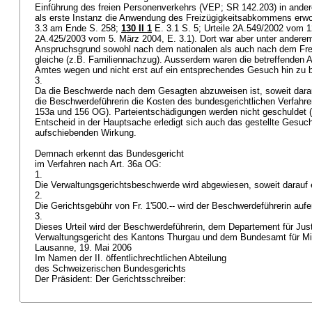
Einführung des freien Personenverkehrs (VEP; SR 142.203)
in ander
als erste Instanz die Anwendung des Freizügigkeitsabkommens erw
3.3 am Ende S. 258;
130 II 1
E. 3.1 S. 5; Urteile 2A.549/2002 vom 1
2A.425/2003 vom 5. März 2004, E. 3.1). Dort war aber unter anderem
Anspruchsgrund sowohl nach dem nationalen als auch nach dem Fr
gleiche (z.B. Familiennachzug). Ausserdem waren die betreffend
Amtes wegen und nicht erst auf ein entsprechendes Gesuch hin zu 
3.
Da die Beschwerde nach dem Gesagten abzuweisen ist, soweit darau
die Beschwerdeführerin die Kosten des bundesgerichtlichen Verfahr
153a und 156 OG
). Parteientschädigungen werden nicht geschuldet (
Entscheid in der Hauptsache erledigt sich auch das gestellte Gesuc
aufschiebenden Wirkung.
Demnach erkennt das Bundesgericht
im Verfahren nach
Art. 36a OG
:
1.
Die Verwaltungsgerichtsbeschwerde wird abgewiesen, soweit darauf e
2.
Die Gerichtsgebühr von Fr. 1'500.-- wird der Beschwerdeführerin aufe
3.
Dieses Urteil wird der Beschwerdeführerin, dem Departement für Jus
Verwaltungsgericht des Kantons Thurgau und dem Bundesamt für Migra
Lausanne, 19. Mai 2006
Im Namen der II. öffentlichrechtlichen Abteilung
des Schweizerischen Bundesgerichts
Der Präsident: Der Gerichtsschreiber: