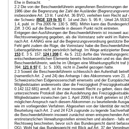
Ehe in Betracht.
2.2 Die von der Beschwerdeführerin angerufenen Bestimmungen der
1986 über die Begrenzung der Zahl der Ausländer (Begrenzungsvero
insbesondere
Art. 13 lit. f und
Art. 36 BVO
, verleihen kein Recht auf
der Schweiz (
BGE 119 Ib 91
E. 1d und 2b/c S. 95 ff.; Urteil 2A.553
1.4, publ. in: Pra 2005 Nr. 130 S. 885). Mithin kann das Bundesgerich
Ziff. 3 OG auf die Beschwerde in diesem Punkt nicht eintreten.
Entgegen den Ausführungen der Beschwerdeführerin ist insoweit auc
Rechtsverweigerung gegeben, als die Vorinstanz sehr wohl im Ra
nach
Art. 4 ANAG
eine auf die Begrenzungsverordnung gestützte Bewi
Fehl geht zudem die Rüge, die Vorinstanz habe die Beschwerdeführer
Lebensgefährten nicht persönlich befragt. Im Wege antizipierter Bew
153
E. 3 S. 157
;
124 I 208
E. 4a S. 211) durfte das Verwaltungsgeric
entscheidwesentlichen Elemente bereits feststanden und es das die
Beschwerdeführerin, welche im Übrigen eine Mitwirkungspflicht traf (
394;
121 II 97
E. 1c S. 100), nicht in Zweifel gezogen hatte.
2.3 Soweit die Beschwerdeführerin schliesslich den Aufenthalt bet
(namentlich Art. 2 und 24) des Anhangs I des Abkommens vom 21. J
Schweizerischen Eidgenossenschaft einerseits und der Europäische
Mitgliedstaaten andererseits über die Freizügigkeit (Freizügigkeit
0.142.112.681) anruft, ist ihr zwar insoweit Recht zu geben, dass d
unterzeichnete Protokoll über die Ausdehnung des Freizügigkeitsa
Mitgliedstaaten inzwischen (am 1. April 2006) in Kraft getreten ist (A
möglichen Anspruch nach diesem Abkommen zu beurteilende Ausgangs
wie im vorliegenden Verfahren. Abgesehen von der Identität der rech
Beurteilung nach
Art. 2 und 24 FZA
zugrunde zu legende Sachverhalt 
die Beschwerdeführerin insoweit zunächst einen entsprechenden Ant
erstinstanzlichen Verwaltungsstellen einreichen und alsdann - falls e
Rechtsweg beschreiten, bevor sich das Bundesgericht damit befass
OG
). Wohl hat das Bundesgericht mit Blick auf
Art. 37 der Verordnu