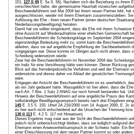
151;
127 II 49
E. 5a S. 56). Nachdem sich die Beziehung zu ihrem 
verschlechtert hatte, der gemeinsame Haushalt inzwischen aufgelös
Beschwerdeführerin seit Mai 2004 bei ihrem neuen Partner lebt, hat 
ausgeschlossen, wieder mit ihrem Ehemann zusammenzuleben. Sie w
Auflösung der Ehe - ihren neuen Partner (einen deutschen Staatsang
Niederlassungsbewilligung) heiraten.
Damit hat sie selber eingeräumt, dass die Ehe mit ihrem Schweizer
ohne Aussicht auf Wiederaufnahme einer ehelichen Gemeinschaft b
Beschwerdeführerin die Scheidungsklage im September 2004 eingere
eigenständige Bedeutung mehr zu; somit kann die Beschwerdeführeri
ableiten, dass sie auf angebliche Empfehlung der Sachbearbeiterin 
vorgegangen war. Diese konnte im Übrigen auch nicht ahnen, dass 
Scheidung widersetzen würde.
Zwar hat die Beschwerdeführerin im November 2004 das Scheidung
ein Indiz für eine Versöhnung hätte sein können. Dieser Rückzug gesc
Blick auf das fremdenpolizeiliche Verfahren und weil der Ehemann
widersetzte und dieses daher vor Ablauf der gesetzlichen Trennungsfr
wäre.
Entgegen der Ansicht der Beschwerdeführerin ist es unerheblich, d
als ein Jahr gedauert hatte. Massgeblich ist hier allein, dass die Ehe
nach
Art. 7 Abs. 1 Satz 2 ANAG
nur noch formell bestanden hat. Unb
Hinweis der Beschwerdeführerin auf eine angebliche Praxis des Kant
selbständiger Bewilligungsanspruch bereits nach drei Ehejahren eing
145
E. 3.5 S. 155; Urteil 2A.216/2000 vom 14. August 2000, E. 2c 
es hier auch nicht entscheidend auf die Ursachen der Trennung bzw. 
130 II 113
E. 4.2 S. 117 mit Hinweisen).
Dieses Ergebnis mag zwar aus der Sicht der Beschwerdeführerin unbe
jedoch nicht unberücksichtigt bleiben, dass sie lediglich aufgrund 
Ehemann einen Anwesenheitsanspruch in der Schweiz hatte. Ein Bew
einer Eheschliessung mit dem neuen Partner kommt so oder anders 