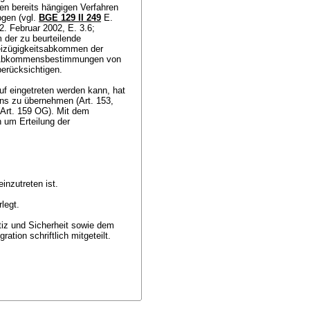
en bereits hängigen Verfahren
ogen (vgl.
BGE 129 II 249
E.
2. Februar 2002, E. 3.6;
 der zu beurteilende
eizügigkeitsabkommen der
en Abkommensbestimmungen von
berücksichtigen.
f eingetreten werden kann, hat
ens zu übernehmen (
Art. 153,
Art. 159 OG
). Mit dem
h um Erteilung der
inzutreten ist.
rlegt.
tiz und Sicherheit sowie dem
tion schriftlich mitgeteilt.