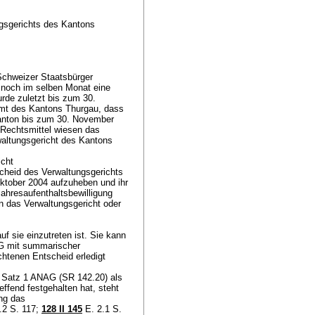
gsgerichts des Kantons
Schweizer Staatsbürger
e noch im selben Monat eine
rde zuletzt bis zum 30.
amt des Kantons Thurgau, dass
 Kanton bis zum 30. November
 Rechtsmittel wiesen das
waltungsgericht des Kantons
icht
scheid des Verwaltungsgerichts
ktober 2004 aufzuheben und ihr
hresaufenthaltsbewilligung
n das Verwaltungsgericht oder
uf sie einzutreten ist. Sie kann
G
mit summarischer
htenen Entscheid erledigt
1 Satz 1 ANAG
(SR 142.20) als
ffend festgehalten hat, steht
ng das
.2 S. 117;
128 II 145
E. 2.1 S.