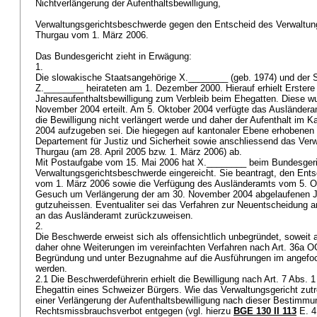
Nichtverlängerung der Aufenthaltsbewilligung,
Verwaltungsgerichtsbeschwerde gegen den Entscheid des Verwaltun
Thurgau vom 1. März 2006.
Das Bundesgericht zieht in Erwägung:
1.
Die slowakische Staatsangehörige X.________ (geb. 1974) und der 
Z.________ heirateten am 1. Dezember 2000. Hierauf erhielt Erster
Jahresaufenthaltsbewilligung zum Verbleib beim Ehegatten. Diese wu
November 2004 erteilt. Am 5. Oktober 2004 verfügte das Ausländer
die Bewilligung nicht verlängert werde und daher der Aufenthalt im
2004 aufzugeben sei. Die hiegegen auf kantonaler Ebene erhobenen
Departement für Justiz und Sicherheit sowie anschliessend das Ver
Thurgau (am 28. April 2005 bzw. 1. März 2006) ab.
Mit Postaufgabe vom 15. Mai 2006 hat X.________ beim Bundesger
Verwaltungsgerichtsbeschwerde eingereicht. Sie beantragt, den Ent
vom 1. März 2006 sowie die Verfügung des Ausländeramts vom 5. O
Gesuch um Verlängerung der am 30. November 2004 abgelaufenen Ja
gutzuheissen. Eventualiter sei das Verfahren zur Neuentscheidung a
an das Ausländeramt zurückzuweisen.
2.
Die Beschwerde erweist sich als offensichtlich unbegründet, soweit a
daher ohne Weiterungen im vereinfachten Verfahren nach
Art. 36a O
Begründung und unter Bezugnahme auf die Ausführungen im angefoc
werden.
2.1 Die Beschwerdeführerin erhielt die Bewilligung nach
Art. 7 Abs. 
Ehegattin eines Schweizer Bürgers. Wie das Verwaltungsgericht zutre
einer Verlängerung der Aufenthaltsbewilligung nach dieser Bestimmu
Rechtsmissbrauchsverbot entgegen (vgl. hierzu
BGE 130 II 113
E. 4