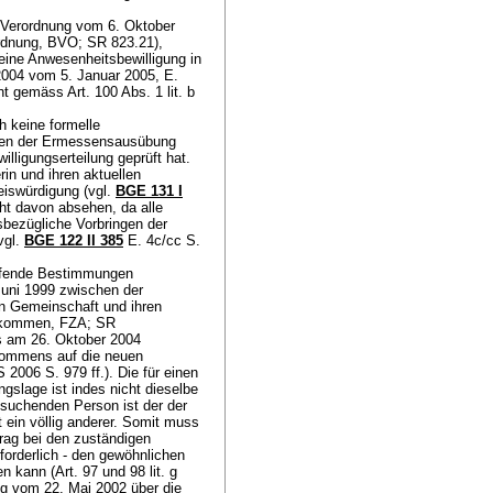
 Verordnung vom 6. Oktober
rdnung, BVO; SR 823.21),
 eine Anwesenheitsbewilligung in
/2004 vom 5. Januar 2005, E.
t gemäss Art. 100 Abs. 1 lit. b
h keine formelle
hmen der Ermessensausübung
lligungserteilung geprüft hat.
in und ihren aktuellen
eiswürdigung (vgl.
BGE 131 I
ht davon absehen, da alle
sbezügliche Vorbringen der
vgl.
BGE 122 II 385
E. 4c/cc S.
reffende Bestimmungen
uni 1999 zwischen der
n Gemeinschaft und ihren
sabkommen, FZA; SR
as am 26. Oktober 2004
bkommens auf die neuen
S 2006 S. 979 ff.). Die für einen
lage ist indes nicht dieselbe
tsuchenden Person ist der der
ein völlig anderer. Somit muss
rag bei den zuständigen
rforderlich - den gewöhnlichen
en kann (
Art. 97 und 98 lit. g
ng vom 22. Mai 2002 über die