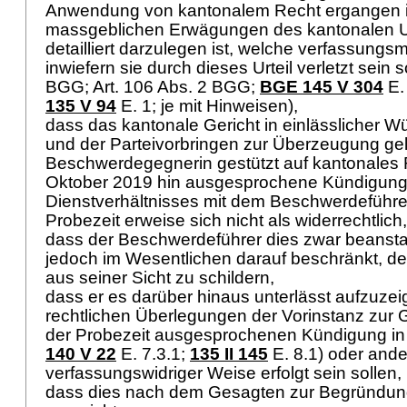
Anwendung von kantonalem Recht ergangen i
massgeblichen Erwägungen des kantonalen Urt
detailliert darzulegen ist, welche verfassung
inwiefern sie durch dieses Urteil verletzt sein s
BGG
;
Art. 106 Abs. 2 BGG
;
BGE 145 V 304
E.
135 V 94
E. 1; je mit Hinweisen),
dass das kantonale Gericht in einlässlicher W
und der Parteivorbringen zur Überzeugung gel
Beschwerdegegnerin gestützt auf kantonales 
Oktober 2019 hin ausgesprochene Kündigung
Dienstverhältnisses mit dem Beschwerdeführe
Probezeit erweise sich nicht als widerrechtlich
dass der Beschwerdeführer dies zwar beansta
jedoch im Wesentlichen darauf beschränkt, 
aus seiner Sicht zu schildern,
dass er es darüber hinaus unterlässt aufzuzeig
rechtlichen Überlegungen der Vorinstanz zur G
der Probezeit ausgesprochenen Kündigung in wi
140 V 22
E. 7.3.1;
135 II 145
E. 8.1) oder ande
verfassungswidriger Weise erfolgt sein sollen,
dass dies nach dem Gesagten zur Begründung 