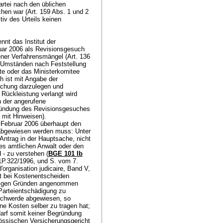
artei nach den üblichen
en war (Art. 159 Abs. 1 und 2
tiv des Urteils keinen
nt das Institut der
ar 2006 als Revisionsgesuch
ner Verfahrensmängel (
Art. 136
r Umständen nach Feststellung
te oder das Ministerkomitee
h ist mit Angabe der
achung darzulegen und
Rückleistung verlangt wird
n der angerufene
gründung des Revisionsgesuches
 mit Hinweisen).
 Februar 2006 überhaupt den
 abgewiesen werden muss: Unter
 Antrag in der Hauptsache, nicht
es amtlichen Anwalt oder den
 - zu verstehen (
BGE 101 Ib
, 1P.322/1996, und S. vom 7.
organisation judicaire, Band V,
st bei Kostenentscheiden
iftigen Gründen angenommen
 Parteientschädigung zu
eschwerde abgewiesen, so
ne Kosten selber zu tragen hat;
arf somit keiner Begründung
össischen Versicherungsgericht