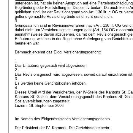
unterlegen ist, hat sie keinen Anspruch auf eine Parteientschädigung
Begründung oder Feststellung im Dispositiv bedarf. Da auch keine An
geblieben sind, ist der Revisionsgrund von
Art. 136 lit. c OG
zu vern
geltend gemachte Revisionsgründe sind nicht ersichtlich.
3.
Grundsätzlich sind in Revisionsverfahren nach
Art. 136 ff. OG
Gerich
dabei nicht um Versicherungsleistungen geht (
Art. 134 OG
e contrario
ausnahmsweise davon abzusehen, da mit dem Revisionsgesuch glei
Erläuterung, welches in der Regel ohne Auferlegung von Gerichtskos
beurteilen war.
Demnach erkennt das Eidg. Versicherungsgericht:
1.
Das Erläuterungsgesuch wird abgewiesen.
2.
Das Revisionsgesuch wird abgewiesen, soweit darauf einzutreten ist
3.
Es werden keine Gerichtskosten erhoben.
4.
Dieses Urteil wird der Versicherten, der IV-Stelle des Kantons St. G
Kantons St. Gallen, dem Versicherungsgericht des Kantons St. Gal
Sozialversicherungen zugestellt.
Luzern, 19. September 2006
Im Namen des Eidgenössischen Versicherungsgerichts
Der Präsident der IV. Kammer: Die Gerichtsschreiberin: