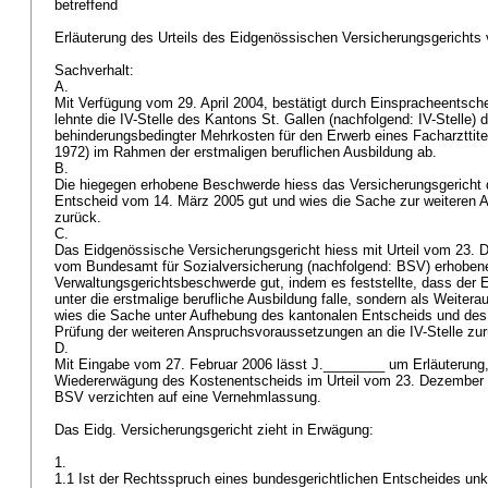
betreffend
Erläuterung des Urteils des Eidgenössischen Versicherungsgerich
Sachverhalt:
A.
Mit Verfügung vom 29. April 2004, bestätigt durch Einspracheentsc
lehnte die IV-Stelle des Kantons St. Gallen (nachfolgend: IV-Stelle)
behinderungsbedingter Mehrkosten für den Erwerb eines Facharzttit
1972) im Rahmen der erstmaligen beruflichen Ausbildung ab.
B.
Die hiegegen erhobene Beschwerde hiess das Versicherungsgericht 
Entscheid vom 14. März 2005 gut und wies die Sache zur weiteren Ab
zurück.
C.
Das Eidgenössische Versicherungsgericht hiess mit Urteil vom 23. 
vom Bundesamt für Sozialversicherung (nachfolgend: BSV) erhoben
Verwaltungsgerichtsbeschwerde gut, indem es feststellte, dass der E
unter die erstmalige berufliche Ausbildung falle, sondern als Weiterau
wies die Sache unter Aufhebung des kantonalen Entscheids und des
Prüfung der weiteren Anspruchsvoraussetzungen an die IV-Stelle zu
D.
Mit Eingabe vom 27. Februar 2006 lässt J.________ um Erläuterung,
Wiedererwägung des Kostenentscheids im Urteil vom 23. Dezember 2
BSV verzichten auf eine Vernehmlassung.
Das Eidg. Versicherungsgericht zieht in Erwägung:
1.
1.1 Ist der Rechtsspruch eines bundesgerichtlichen Entscheides unkl