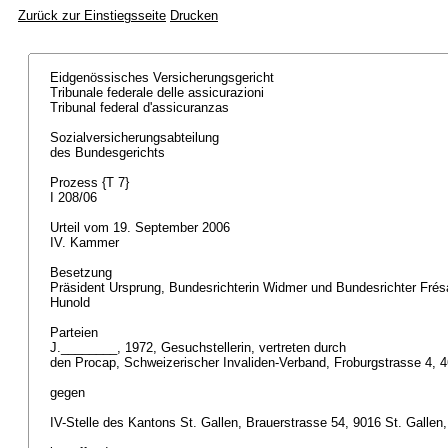
Zurück zur Einstiegsseite
Drucken
Eidgenössisches Versicherungsgericht
Tribunale federale delle assicurazioni
Tribunal federal d'assicuranzas
Sozialversicherungsabteilung
des Bundesgerichts
Prozess {T 7}
I 208/06
Urteil vom 19. September 2006
IV. Kammer
Besetzung
Präsident Ursprung, Bundesrichterin Widmer und Bundesrichter Frésa
Hunold
Parteien
J.________, 1972, Gesuchstellerin, vertreten durch
den Procap, Schweizerischer Invaliden-Verband, Froburgstrasse 4, 
gegen
IV-Stelle des Kantons St. Gallen, Brauerstrasse 54, 9016 St. Gallen