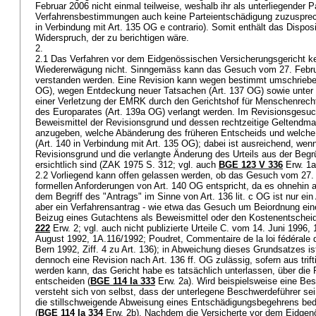
Februar 2006 nicht einmal teilweise, weshalb ihr als unterliegender P
Verfahrensbestimmungen auch keine Parteientschädigung zuzusprech
in Verbindung mit
Art. 135 OG
e contrario). Somit enthält das Disposi
Widerspruch, der zu berichtigen wäre.
2.
2.1 Das Verfahren vor dem Eidgenössischen Versicherungsgericht ken
Wiedererwägung nicht. Sinngemäss kann das Gesuch vom 27. Febru
verstanden werden. Eine Revision kann wegen bestimmt umschriebe
OG
), wegen Entdeckung neuer Tatsachen (
Art. 137 OG
) sowie unte
einer Verletzung der EMRK durch den Gerichtshof für Menschenrech
des Europarates (
Art. 139a OG
) verlangt werden. Im Revisionsgesuc
Beweismittel der Revisionsgrund und dessen rechtzeitige Geltendm
anzugeben, welche Abänderung des früheren Entscheids und welche 
(Art. 140 in Verbindung mit
Art. 135 OG
); dabei ist ausreichend, wen
Revisionsgrund und die verlangte Änderung des Urteils aus der Be
ersichtlich sind (ZAK 1975 S. 312; vgl. auch
BGE 123 V 336
Erw. 1a
2.2 Vorliegend kann offen gelassen werden, ob das Gesuch vom 27.
formellen Anforderungen von
Art. 140 OG
entspricht, da es ohnehin
dem Begriff des "Antrags" im Sinne von
Art. 136 lit. c OG
ist nur ein
aber ein Verfahrensantrag - wie etwa das Gesuch um Beiordnung ein
Beizug eines Gutachtens als Beweismittel oder den Kostenentscheid
222
Erw. 2; vgl. auch nicht publizierte Urteile C. vom 14. Juni 1996
August 1992, 1A.116/1992; Poudret, Commentaire de la loi fédérale d'
Bern 1992, Ziff. 4 zu Art. 136); in Abweichung dieses Grundsatzes i
dennoch eine Revision nach
Art. 136 ff. OG
zulässig, sofern aus tr
werden kann, das Gericht habe es tatsächlich unterlassen, über die
entscheiden (
BGE 114 Ia 333
Erw. 2a). Wird beispielsweise eine B
versteht sich von selbst, dass der unterlegene Beschwerdeführer sei
die stillschweigende Abweisung eines Entschädigungsbegehrens bed
(
BGE 114 Ia 334
Erw. 2b). Nachdem die Versicherte vor dem Eidgen