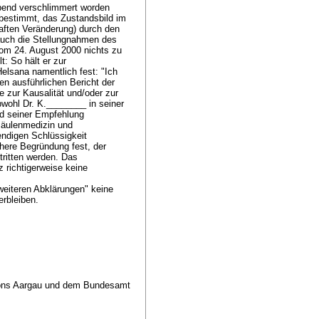
gebend verschlimmert worden
 bestimmt, das Zustandsbild im
haften Veränderung) durch den
 auch die Stellungnahmen des
om 24. August 2000 nichts zu
: So hält er zur
elsana namentlich fest: "Ich
en ausführlichen Bericht der
e zur Kausalität und/oder zur
ohl Dr. K.________ in seiner
d seiner Empfehlung
säulenmedizin und
endigen Schlüssigkeit
ähere Begründung fest, der
tritten werden. Das
 richtigerweise keine
weiteren Abklärungen" keine
erbleiben.
ntons Aargau und dem Bundesamt