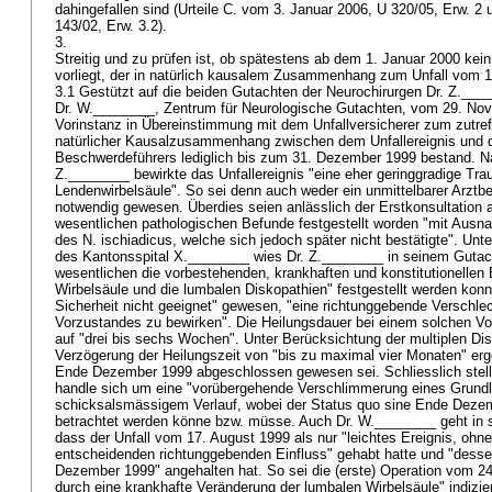
dahingefallen sind (Urteile C. vom 3. Januar 2006, U 320/05, Erw. 2
143/02, Erw. 3.2).
3.
Streitig und zu prüfen ist, ob spätestens ab dem 1. Januar 2000 k
vorliegt, der in natürlich kausalem Zusammenhang zum Unfall vom 1
3.1 Gestützt auf die beiden Gutachten der Neurochirurgen Dr. Z.__
Dr. W.________, Zentrum für Neurologische Gutachten, vom 29. Nov
Vorinstanz in Übereinstimmung mit dem Unfallversicherer zum zutre
natürlicher Kausalzusammenhang zwischen dem Unfallereignis und
Beschwerdeführers lediglich bis zum 31. Dezember 1999 bestand. N
Z.________ bewirkte das Unfallereignis "eine eher geringgradige Tra
Lendenwirbelsäule". So sei denn auch weder ein unmittelbarer Arztbe
notwendig gewesen. Überdies seien anlässlich der Erstkonsultation
wesentlichen pathologischen Befunde festgestellt worden "mit Ausn
des N. ischiadicus, welche sich jedoch später nicht bestätigte". Unt
des Kantonsspital X.________ wies Dr. Z.________ in seinem Gutach
wesentlichen die vorbestehenden, krankhaften und konstitutionellen 
Wirbelsäule und die lumbalen Diskopathien" festgestellt werden kon
Sicherheit nicht geeignet" gewesen, "eine richtunggebende Verschle
Vorzustandes zu bewirken". Die Heilungsdauer bei einem solchen Vor
auf "drei bis sechs Wochen". Unter Berücksichtung der multiplen Di
Verzögerung der Heilungszeit von "bis zu maximal vier Monaten" er
Ende Dezember 1999 abgeschlossen gewesen sei. Schliesslich stellt
handle sich um eine "vorübergehende Verschlimmerung eines Grundl
schicksalsmässigem Verlauf, wobei der Status quo sine Ende Dezemb
betrachtet werden könne bzw. müsse. Auch Dr. W.________ geht in
dass der Unfall vom 17. August 1999 als nur "leichtes Ereignis, ohn
entscheidenden richtunggebenden Einfluss" gehabt hatte und "dess
Dezember 1999" angehalten hat. So sei die (erste) Operation vom 2
durch eine krankhafte Veränderung der lumbalen Wirbelsäule" indizier