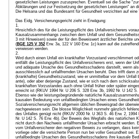
gesetzlichen Leistungen zuzusprechen. Eventuell sei die Sache "zu
Abklärungen und zur Festsetzung der gesetzlichen Leistungen" an d
Die Helsana und das Bundesamt für Gesundheit verzichten auf ein
Das Eidg. Versicherungsgericht zieht in Erwägung:
1.
Hinsichtlich des für die Leistungspflicht des Unfallversicherers vora
Kausalzusammenhangs zwischen dem Unfall und dem Gesundheitss
3 mit Hinweisen) sowie der für den Beweiswert ärztlicher Berichte 
(
BGE 125 V 352
Erw. 3a, 122 V 160 Erw. 1c) kann auf die zutreffen
verwiesen werden.
2.
Wird durch einen Unfall ein krankhafter Vorzustand verschlimmert od
entfällt die Leistungspflicht des Unfallversicherers erst, wenn der Unf
und adäquate Ursache des Gesundheitsschadens darstellt, wenn also
ausschliesslich auf unfallfremden Ursachen beruht. Dies trifft dann 
(krankhafte) Gesundheitszustand, wie er unmittelbar vor dem Unfall
ante), oder aber derjenige Zustand, wie er sich nach dem schicksal
krankhaften Vorzustandes auch ohne Unfall früher oder später eingest
erreicht ist (RKUV 1994 Nr. U 206 S. 328 Erw. 3b, 1992 Nr. U 142 S. 
Ebenso wie der leistungsbegründende natürliche Kausalzusammenha
kausalen Bedeutung von unfallbedingten Ursachen eines Gesundhei
Sozialversicherungsrecht allgemein üblichen Beweisgrad der überwi
nachgewiesen sein. Die blosse Möglichkeit nunmehr gänzlich fehlen
des Unfalles genügt nicht (RKUV 2000 Nr. U 363 S. 46 Erw. 2, 1994 
Nr. U 142 S. 76 Erw. 4b). Der Beweis des Wegfalls des natürlich
nicht durch den Nachweis unfallfremder Ursachen erbracht werden. 
vom Unfallversicherer den negativen Beweis zu verlangen, dass ke
vorliege oder die versicherte Person nun bei voller Gesundheit sei. E
unfallbedingte Ursachen des Gesundheitsschadens ihre kausale Bed