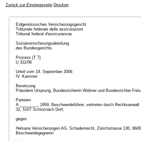
Zurück zur Einstiegsseite
Drucken
Eidgenössisches Versicherungsgericht
Tribunale federale delle assicurazioni
Tribunal federal d'assicuranzas
Sozialversicherungsabteilung
des Bundesgerichts
Prozess {T 7}
U 311/06
Urteil vom 19. September 2006
IV. Kammer
Besetzung
Präsident Ursprung, Bundesrichterin Widmer und Bundesrichter Fré
Parteien
A.________, 1959, Beschwerdeführer, vertreten durch Rechtsanwalt 
32, 5107 Schinznach Dorf,
gegen
Helsana Versicherungen AG, Schadenrecht, Zürichstrasse 130, 8600
Beschwerdegegnerin