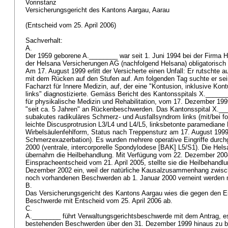
Vorinstanz
Versicherungsgericht des Kantons Aargau, Aarau
(Entscheid vom 25. April 2006)
Sachverhalt:
A.
Der 1959 geborene A.________ war seit 1. Juni 1994 bei der Firma H
der Helsana Versicherungen AG (nachfolgend Helsana) obligatorisch g
Am 17. August 1999 erlitt der Versicherte einen Unfall: Er rutschte 
mit dem Rücken auf den Stufen auf. Am folgenden Tag suchte er sei
Facharzt für Innere Medizin, auf, der eine "Kontusion, inklusive Kon
links" diagnostizierte. Gemäss Bericht des Kantonsspitals X.______
für physikalische Medizin und Rehabilitation, vom 17. Dezember 1999 
"seit ca. 5 Jahren" an Rückenbeschwerden. Das Kantonsspital X.___
subakutes radikuläres Schmerz- und Ausfallsyndrom links (mit/bei f
leichte Discusprotrusion L3/L4 und L4/L5, linksbetonte paramediane
Wirbelsäulenfehlform, Status nach Treppensturz am 17. August 1999
Schmerzexazerbation). Es wurden mehrere operative Eingriffe durchg
2000 (ventrale, intercorporelle Spondylodese [BAK] L5/S1). Die Hels
übernahm die Heilbehandlung. Mit Verfügung vom 22. Dezember 2004
Einspracheentscheid vom 21. April 2005, stellte sie die Heilbehandl
Dezember 2002 ein, weil der natürliche Kausalzusammenhang zwisch
noch vorhandenen Beschwerden ab 1. Januar 2000 verneint werden
B.
Das Versicherungsgericht des Kantons Aargau wies die gegen den 
Beschwerde mit Entscheid vom 25. April 2006 ab.
C.
A.________ führt Verwaltungsgerichtsbeschwerde mit dem Antrag, es 
bestehenden Beschwerden über den 31. Dezember 1999 hinaus zu be