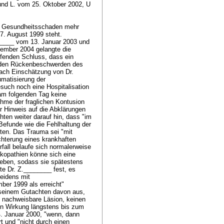
 und L. vom 25. Oktober 2002, U
ein Gesundheitsschaden mehr
7. August 1999 steht.
______ vom 13. Januar 2003 und
ember 2004 gelangte die
ffenden Schluss, dass ein
 den Rückenbeschwerden des
ach Einschätzung von Dr.
umatisierung der
such noch eine Hospitalisation
 am folgenden Tag keine
ahme der fraglichen Kontusion
er Hinweis auf die Abklärungen
ten weiter darauf hin, dass "im
Befunde wie die Fehlhaltung der
nten. Das Trauma sei "mit
chterung eines krankhaften
fall belaufe sich normalerweise
skopathien könne sich eine
geben, sodass sie spätestens
e Dr. Z.________ fest, es
eidens mit
er 1999 als erreicht"
 seinem Gutachten davon aus,
e nachweisbare Läsion, keinen
en Wirkung längstens bis zum
4. Januar 2000, "wenn, dann
t und "nicht durch einen