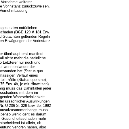
r Vornahme weiterer
ie Vorinstanz zurückzuweisen.
e Vernehmlassung.
usgesetzten natürlichen
chaden (
BGE 129 V 181
Erw.
und Gutachten geltenden Regeln
den Erwägungen der Vorinstanz
er überhaupt erst manifest,
all nicht mehr die natürliche
 Letzterer nur noch und
zu, wenn entweder der
 bestanden hat (Status quo
smässigen Verlauf eines
ellt hätte (Status quo sine),
75 Erw. 4b, je mit Hinweisen).
ng muss das Dahinfallen jeder
tsschadens mit dem im
egenden Wahrscheinlichkeit
der ursächlicher Auswirkungen
Nr. U 206 S. 329 Erw. 3b, 1992
en Kausalzusammenhangs muss
Ebenso wenig geht es darum,
in Gesundheitsschaden mehr
ntscheidend ist allein, ob
eutung verloren haben, also