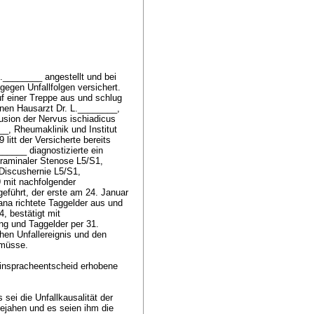
.________ angestellt und bei
egen Unfallfolgen versichert.
auf einer Treppe aus und schlug
nen Hausarzt Dr. L.________,
tusion der Nervus ischiadicus
__, Rheumaklinik und Institut
litt der Versicherte bereits
_____ diagnostizierte ein
oraminaler Stenose L5/S1,
 Discushernie L5/S1,
 mit nachfolgender
eführt, der erste am 24. Januar
ana richtete Taggelder aus und
, bestätigt mit
ung und Taggelder per 31.
en Unfallereignis und den
 müsse.
Einspracheentscheid erhobene
sei die Unfallkausalität der
jahen und es seien ihm die