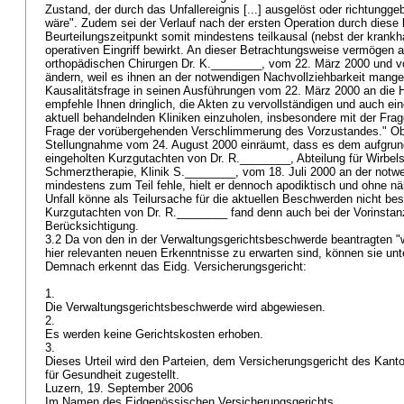
Zustand, der durch das Unfallereignis [...] ausgelöst oder richtung
wäre". Zudem sei der Verlauf nach der ersten Operation durch diese
Beurteilungszeitpunkt somit mindestens teilkausal (nebst der krank
operativen Eingriff bewirkt. An dieser Betrachtungsweise vermögen
orthopädischen Chirurgen Dr. K.________, vom 22. März 2000 und v
ändern, weil es ihnen an der notwendigen Nachvollziehbarkeit mangelt
Kausalitätsfrage in seinen Ausführungen vom 22. März 2000 an die H
empfehle Ihnen dringlich, die Akten zu vervollständigen und auch ein
aktuell behandelnden Kliniken einzuholen, insbesondere mit der Frag
Frage der vorübergehenden Verschlimmerung des Vorzustandes." Obw
Stellungnahme vom 24. August 2000 einräumt, dass es dem aufgrun
eingeholten Kurzgutachten von Dr. R.________, Abteilung für Wirbel
Schmerztherapie, Klinik S.________, vom 18. Juli 2000 an der notw
mindestens zum Teil fehle, hielt er dennoch apodiktisch und ohne n
Unfall könne als Teilursache für die aktuellen Beschwerden nicht bes
Kurzgutachten von Dr. R.________ fand denn auch bei der Vorinstanz
Berücksichtigung.
3.2 Da von den in der Verwaltungsgerichtsbeschwerde beantragten "
hier relevanten neuen Erkenntnisse zu erwarten sind, können sie unt
Demnach erkennt das Eidg. Versicherungsgericht:
1.
Die Verwaltungsgerichtsbeschwerde wird abgewiesen.
2.
Es werden keine Gerichtskosten erhoben.
3.
Dieses Urteil wird den Parteien, dem Versicherungsgericht des Ka
für Gesundheit zugestellt.
Luzern, 19. September 2006
Im Namen des Eidgenössischen Versicherungsgerichts