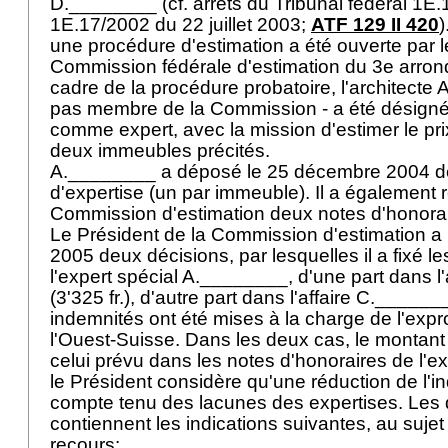
D.________ (cf. arrêts du Tribunal fédéral 1E.
1E.17/2002 du 22 juillet 2003;
ATF 129 II 420
)
une procédure d'estimation a été ouverte par l
Commission fédérale d'estimation du 3e arron
cadre de la procédure probatoire, l'architecte 
pas membre de la Commission - a été désigné 
comme expert, avec la mission d'estimer le pr
deux immeubles précités.
A.________ a déposé le 25 décembre 2004 d
d'expertise (un par immeuble). Il a également r
Commission d'estimation deux notes d'honora
Le Président de la Commission d'estimation a 
2005 deux décisions, par lesquelles il a fixé l
l'expert spécial A.________, d'une part dans l
(3'325 fr.), d'autre part dans l'affaire C.______
indemnités ont été mises à la charge de l'expr
l'Ouest-Suisse. Dans les deux cas, le montant f
celui prévu dans les notes d'honoraires de l'ex
le Président considère qu'une réduction de l'in
compte tenu des lacunes des expertises. Les
contiennent les indications suivantes, au suje
recours: