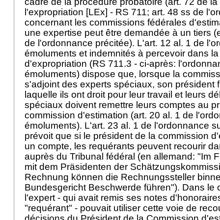
cadre de la procédure probatoire (art. 72 de la 
l'expropriation [LEx] - RS 711; art. 48 ss de l
concernant les commissions fédérales d'estima
une expertise peut être demandée à un tiers (ex
de l'ordonnance précitée). L'art. 12 al. 1 de l'
émoluments et indemnités à percevoir dans la
d'expropriation (RS 711.3 - ci-après: l'ordonna
émoluments) dispose que, lorsque la commissi
s'adjoint des experts spéciaux, son président f
laquelle ils ont droit pour leur travail et leurs 
spéciaux doivent remettre leurs comptes au pr
commission d'estimation (art. 20 al. 1 de l'ord
émoluments). L'art. 23 al. 1 de l'ordonnance 
prévoit que si le président de la commission d
un compte, les requérants peuvent recourir dan
auprès du Tribunal fédéral (en allemand: "Im 
mit dem Präsidenten der Schätzungskommissio
Rechnung können die Rechnungssteller binn
Bundesgericht Beschwerde führen"). Dans le ca
l'expert - qui avait remis ses notes d'honoraire
"requérant" - pouvait utiliser cette voie de rec
décisions du Président de la Commission d'est