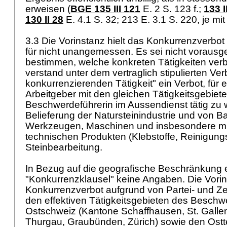
erweisen (
BGE 135 III 121
E. 2 S. 123 f.;
133 I
130 II 28
E. 4.1 S. 32; 213 E. 3.1 S. 220, je mi
3.3 Die Vorinstanz hielt das Konkurrenzverbot 
für nicht unangemessen. Es sei nicht vorausges
bestimmen, welche konkreten Tätigkeiten verb
verstand unter dem vertraglich stipulierten Ver
konkurrenzierenden Tätigkeit" ein Verbot, für
Arbeitgeber mit den gleichen Tätigkeitsgebiet
Beschwerdeführerin im Aussendienst tätig zu w
Belieferung der Natursteinindustrie und von B
Werkzeugen, Maschinen und insbesondere mi
technischen Produkten (Klebstoffe, Reinigungsm
Steinbearbeitung.
In Bezug auf die geografische Beschränkung e
"Konkurrenzklausel" keine Angaben. Die Vori
Konkurrenzverbot aufgrund von Partei- und 
den effektiven Tätigkeitsgebieten des Beschw
Ostschweiz (Kantone Schaffhausen, St. Gallen
Thurgau, Graubünden, Zürich) sowie den Ostt