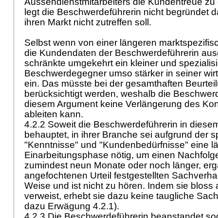
Aussendienstmitarbeiters die Kundentreue zu e
legt die Beschwerdeführerin nicht begründet da
ihren Markt nicht zutreffen soll.
Selbst wenn von einer längeren marktspezifis
die Kundendaten der Beschwerdeführerin au
schränkte umgekehrt ein kleiner und spezialisi
Beschwerdegegner umso stärker in seiner wirts
ein. Das müsste bei der gesamthaften Beurteil
berücksichtigt werden, weshalb die Beschwer
diesem Argument keine Verlängerung des Kon
ableiten kann.
4.2.2 Soweit die Beschwerdeführerin in di
behauptet, in ihrer Branche sei aufgrund der s
"Kenntnisse" und "Kundenbedürfnisse" eine l
Einarbeitungsphase nötig, um einen Nachfolge
zumindest neun Monate oder noch länger, erg
angefochtenen Urteil festgestellten Sachverhal
Weise und ist nicht zu hören. Indem sie bloss 
verweist, erhebt sie dazu keine taugliche Sach
dazu Erwägung 4.2.1).
4.2.3 Die Beschwerdeführerin beanstandet sod