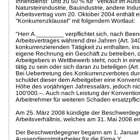
Innendienst" und zu 50 % für "Verkauf im Auss
Natursteinindustrie, Bauindustrie, andere Indus
Arbeitsvertrag vom 20. Oktober 2004 enthält e
"Konkurrenzklausel" mit folgendem Wortlaut:
"Herr A.________ verpflichtet sich, nach Bee
Arbeitsvertrages während drei Jahren (
Art. 3
konkurrenzierenden Tätigkeit zu enthalten, i
eigene Rechnung ein Geschäft zu betreiben, 
Arbeitgebers in Wettbewerb steht, noch in ei
tätig zu sein oder sich daran zu beteiligen (
Art
Bei Uebertretung des Konkurrenzverbotes du
schuldet dieser dem Arbeitgeber eine Konventi
Höhe des vorjährigen Jahressalärs, jedoch ni
100'000.--. Auch nach Leistung der Konventiona
Arbeitnehmer für weiteren Schaden ersatzpflich
Am 25. März 2008 kündigte der Beschwerdeg
Arbeitsverhältnis, welches am 31. Mai 2008 e
Der Beschwerdegegner begann am 1. Januar 
Aussendienstmitarbeiter für die Firma Y.____