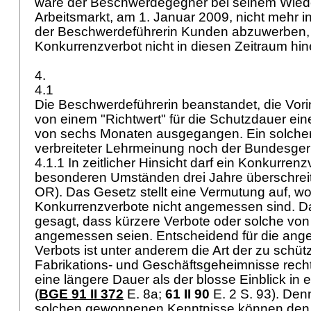
wäre der Beschwerdegegner bei seinem Wiedere
Arbeitsmarkt, am 1. Januar 2009, nicht mehr 
der Beschwerdeführerin Kunden abzuwerben,
Konkurrenzverbot nicht in diesen Zeitraum hin
4.
4.1
Die Beschwerdeführerin beanstandet, die Vori
von einem "Richtwert" für die Schutzdauer ei
von sechs Monaten ausgegangen. Ein solche
verbreiteter Lehrmeinung noch der Bundesger
4.1.1 In zeitlicher Hinsicht darf ein Konkurrenz
besonderen Umständen drei Jahre überschreit
OR
). Das Gesetz stellt eine Vermutung auf, w
Konkurrenzverbote nicht angemessen sind. Dam
gesagt, dass kürzere Verbote oder solche von 
angemessen seien. Entscheidend für die an
Verbots ist unter anderem die Art der zu schü
Fabrikations- und Geschäftsgeheimnisse recht
eine längere Dauer als der blosse Einblick in
(
BGE 91 II 372
E. 8a;
61 II 90
E. 2 S. 93). Den
solchen gewonnenen Kenntnisse können den f