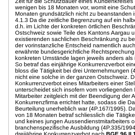
Zeit für die Schutzdauer eines Kundenkreise
wenigen bis 18 Monaten vor, womit eine Schu
Monaten grundsätzlich nicht zu beanstanden i
4.1.3 Da die zeitliche Begrenzung auf ein hal
d.h. im Lichte der konkreten örtlichen Beschrä
Ostschweiz sowie Teile des Kantons Aargau un
existierenden sachlichen Beschränkung zu beurt
der vorinstanzliche Entscheid namentlich auch 
erwähnte bundesgerichtliche Rechtsprechung 
konkreten Umstände lagen jeweils anders als i
So betraf das einjährige Konkurrenzverbot ein
bloss die Tätigkeit bei drei Unternehmungen 
nicht eine solche in der ganzen Ostschweiz. D
Konkurrenzverbot eines Mitarbeiters einer Stel
unterscheidet sich insofern vom vorliegenden F
Mitarbeiter zeitgleich mit der Beendigung der Ar
Konkurrenzfirma errichtet hatte, sodass die Da
Beurteilung unerheblich war (4P.167/1995). 
von 18 Monaten betraf schliesslich die Tätigke
und keines jungen Aussendienstmitarbeiters 
branchenspezifische Ausbildung (4P.335/1994
dreijährige Konkurrenzverbot nach
BGE 96 II 