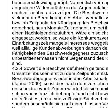
bundesrechtswidrig gerügt. Namentlich verma
angebliche Widersprüche in der Argumentation
nachvollziehbar aufzuzeigen. Die Beschwerdef
vielmehr ab Beendigung des Arbeitsverhältni
bzw. ab Zeitpunkt der Kündigung des Besch
gerechnet, neun Monate Zeit gehabt, um bei 
einen Nachfolger einzuführen. Wäre ein solch
eingesetzt worden, so wäre ein Konkurrenzve
Einarbeitungszeit mangels Interesses weggefa
weil allfällige Kundenabwerbungen danach de
Fähigkeiten des Beschwerdegegners zuzuschr
unbestrittenermassen nicht Gegenstand des 
sind.
4.2.4 Soweit die Beschwerdeführerin geltend 
Umsatzeinbussen erst zu dem Zeitpunkt entsta
Beschwerdegegner wieder in den Arbeitsmarkt 
(Januar 2009), so ist dies nach dem vorstehe
entscheidrelevant. Zudem wiederholt sie damit
schon vorinstanzlich behauptet und nicht bewi
unterlässt es, dazu eine zulässige Sachverhal
sondern beschränkt sich auf einen blossen Ve