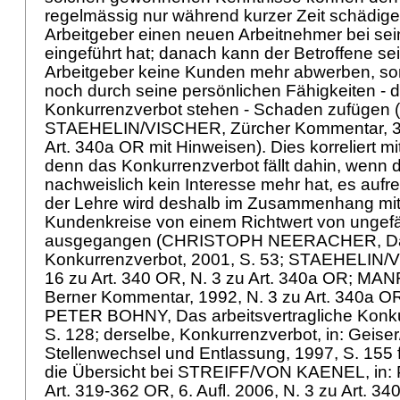
regelmässig nur während kurzer Zeit schädige
Arbeitgeber einen neuen Arbeitnehmer bei se
eingeführt hat; danach kann der Betroffene s
Arbeitgeber keine Kunden mehr abwerben, so
noch durch seine persönlichen Fähigkeiten - d
Konkurrenzverbot stehen - Schaden zufügen (
STAEHELIN/VISCHER, Zürcher Kommentar, 3. A
Art. 340a OR
mit Hinweisen). Dies korreliert mi
denn das Konkurrenzverbot fällt dahin, wenn d
nachweislich kein Interesse mehr hat, es aufre
der Lehre wird deshalb im Zusammenhang mit 
Kundenkreise von einem Richtwert von ungef
ausgegangen (CHRISTOPH NEERACHER, Das a
Konkurrenzverbot, 2001, S. 53; STAEHELIN/V
16 zu
Art. 340 OR
, N. 3 zu
Art. 340a OR
; MAN
Berner Kommentar, 1992, N. 3 zu
Art. 340a O
PETER BOHNY, Das arbeitsvertragliche Konku
S. 128; derselbe, Konkurrenzverbot, in: Geiser
Stellenwechsel und Entlassung, 1997, S. 155 f.
die Übersicht bei STREIFF/VON KAENEL, in:
Art. 319-362 OR
, 6. Aufl. 2006, N. 3 zu
Art. 34