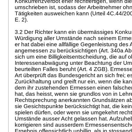
Konkurrenzverbot eher rechtfertigen, wenn die
umschrieben ist, sodass der Arbeitnehmer ohn
Tätigkeiten ausweichen kann (Urteil 4C.44/20
E. 2).
3.2 Der Richter kann ein übermässiges Konku
Würdigung aller Umstände nach seinem Erme
er hat dabei eine allfällige Gegenleistung des
angemessen zu berücksichtigen (
Art. 340a A
sich um eine Billigkeitsentscheidung, die auf o
Interessenabwägung unter Beachtung der Um
beurteilten Falles beruht (
Art. 4 ZGB
). Ermess
Art überprüft das Bundesgericht an sich frei; e
Zurückhaltung und greift nur ein, wenn die ka
dem ihr zustehenden Ermessen einen falsch
hat, das heisst, wenn sie grundlos von in Leh
Rechtsprechung anerkannten Grundsätzen ab
sie Gesichtspunkte berücksichtigt hat, die kei
spielen dürfen, oder wenn sie umgekehrt rech
Umstände ausser Acht gelassen hat. Aufzuhe
korrigieren sind ausserdem Ermessensentschei
Ergebnis offensichtlich unbillig, als in stosse