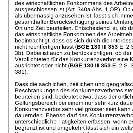
des wirtschaftlichen Fortkommens des Arbeit
ausgeschlossen ist (
Art. 340a Abs. 1 OR
). Ob
als übermässig anzusehen ist, lässt sich imme
gesamthafter Berücksichtigung seines Umfan
Ort und Zeit beurteilen. Entscheidend ist, ob
das wirtschaftliche Fortkommen des Arbeitneh
beeinträchtigt, dass es sich durch die Interes
nicht rechtfertigen lässt (
BGE 130 III 353
E. 2 S
3b). Dabei ist auch zu berücksichtigen, ob de
Verpflichteten für das Konkurrenzverbot eine
ausrichtet oder nicht (
BGE 130 III 353
E. 2 S. 
381).
Dass die sachlichen, zeitlichen und geografis
Beschränkungen des Konkurrenzverbotes stet
beurteilen sind, bedeutet etwa, dass der örtli
Geltungsbereich bei einem nur sehr kurz dau
Konkurrenzverbot sehr viel grösser sein kann 
dauernden. Ebenso darf das Konkurrenzverbo
unterschiedliche Tätigkeiten erfassen, wenn es
begrenzt ist und umgekehrt lässt sich ein welt