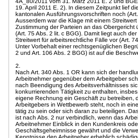
4A_80/2011 vom 31. März 2011 E. 2 und BG
19. April 2011 E. 2). In diesem Zeitpunkt lief d
kantonalen Ausführungsvorschriften noch (
Art
Ausserdem war die Klage mit einem Streitwert 
Zustimmung der Parteien an das Obergericht
(
Art. 75 Abs. 2 lit. c BGG
). Damit liegt auch der
Streitwert für arbeitsrechtliche Fälle vor (
Art. 7
Unter Vorbehalt einer rechtsgenüglichen Begr
2 und
Art. 106 Abs. 2 BGG
) ist auf die Besch
2.
Nach
Art. 340 Abs. 1 OR
kann sich der handlu
Arbeitnehmer gegenüber dem Arbeitgeber schrif
nach Beendigung des Arbeitsverhältnisses sic
konkurrierenden Tätigkeit zu enthalten, insbe
eigene Rechnung ein Geschäft zu betreiben, 
Arbeitgebers in Wettbewerb steht, noch in ei
tätig zu sein oder sich daran zu beteiligen. D
ist nach Abs. 2 nur verbindlich, wenn das Arbe
Arbeitnehmer Einblick in den Kundenkreis oder
Geschäftsgeheimnisse gewährt und die Verw
Kenntnisse den Arbeitgeber erheblich schädi