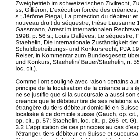
Zweigbetrieb im schweizerischen Zivilrecht, Z
ss; Gilliéron, L'exécution forcée des créances,
s.; Jérôme Piegai, La protection du débiteur et
nouveau droit du séquestre, thèse Lausanne 1
Gassmann, Arrest im internationalen Rechtsve
1998, p. 56 s.; Louis Dallèves, Le séquestre, 
Staehelin, Die internationale Zuständigkeit de
Schuldbetreibungs- und Konkursrecht, PJA 19
Reiser, in Kommentar zum Bundesgesetz über
und Konkurs, Staehelin/ Bauer/Staehelin, n. 55
loc. cit.).
Comme l'ont souligné avec raison certains aut
principe de la localisation de la créance au siè
ne se justifie que si la succursale a aussi son 
créance que le débiteur tire de ses relations 
étrangère du tiers débiteur domicilié en Suisse
localisée à ce domicile suisse (Gauch, op. cit
op. cit., p. 57; Staehelin, loc. cit., p. 266 let. G)
3.2 L'application de ces principes au cas d'es
l'étranger, tiers débiteur en Suisse et succursa