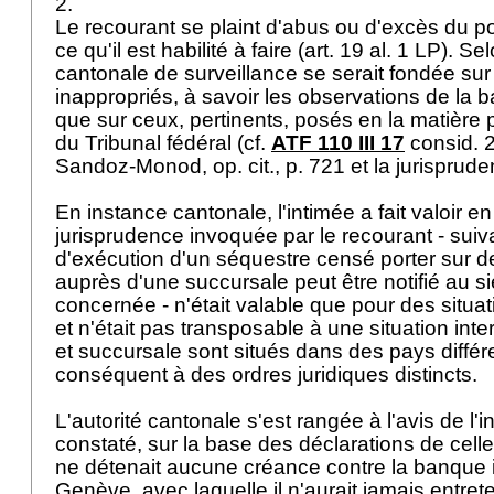
2.
Le recourant se plaint d'abus ou d'excès du po
ce qu'il est habilité à faire (
art. 19 al. 1 LP
). Sel
cantonale de surveillance se serait fondée sur
inappropriés, à savoir les observations de la b
que sur ceux, pertinents, posés en la matière 
du Tribunal fédéral (cf.
ATF 110 III 17
consid. 2 
Sandoz-Monod, op. cit., p. 721 et la jurisprude
En instance cantonale, l'intimée a fait valoir 
jurisprudence invoquée par le recourant - suiva
d'exécution d'un séquestre censé porter sur 
auprès d'une succursale peut être notifié au 
concernée - n'était valable que pour des situa
et n'était pas transposable à une situation inte
et succursale sont situés dans des pays différ
conséquent à des ordres juridiques distincts.
L'autorité cantonale s'est rangée à l'avis de l'
constaté, sur la base des déclarations de celle
ne détenait aucune créance contre la banque 
Genève, avec laquelle il n'aurait jamais entret