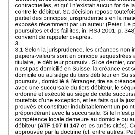
contractuelles, et qu'il n'existait aucun for de 
contre le débiteur. Sa décision repose toutefo
partiel des principes jurisprudentiels en la matiè
exposés récemment par un auteur (Peter, Le poi
poursuites et des faillites, in: RSJ 2001, p. 348)
convient de rappeler ci-après.
3.
3.1 Selon la jurisprudence, les créances non 
papiers-valeurs sont en principe séquestrées 
titulaire, le débiteur poursuivi. Si ce dernier, 
n'est pas domicilié en Suisse, la créance est 
domicile ou au siège du tiers débiteur en Suis
poursuivi, domicilié à l'étranger, tire sa créanc
avec une succursale du tiers débiteur, le séque
ordonné et exécuté au siège de cette succursale
toutefois d'une exception, et les faits qui la just
prouvés et constituer indubitablement un poin
prépondérant avec la succursale. Si tel n'est p
compétence locale demeure au domicile ou au 
débiteur (
ATF 107 III 147
et les arrêts cités). 
approuvée par la doctrine (cf. entre autres: P