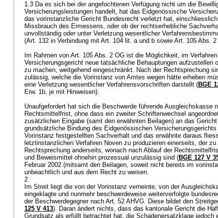
1.3 Da es sich bei der angefochtenen Verfügung nicht um die Bewill
Versicherungsleistungen handelt, hat das Eidgenössische Versicheru
das vorinstanzliche Gericht Bundesrecht verletzt hat, einschliesslic
Missbrauch des Ermessens, oder ob der rechtserhebliche Sachverhalt 
unvollständig oder unter Verletzung wesentlicher Verfahrensbestimmu
(Art. 132 in Verbindung mit Art. 104 lit. a und b sowie
Art. 105 Abs. 
Im Rahmen von
Art. 105 Abs. 2 OG
ist die Möglichkeit, im Verfahr
Versicherungsgericht neue tatsächliche Behauptungen aufzustellen 
zu machen, weitgehend eingeschränkt. Nach der Rechtsprechung sin
zulässig, welche die Vorinstanz von Amtes wegen hätte erheben mü
eine Verletzung wesentlicher Verfahrensvorschriften darstellt (
BGE 12
Erw. 1b, je mit Hinweisen).
Unaufgefordert hat sich die Beschwerde führende Ausgleichskasse n
Rechtsmittelfrist, ohne dass ein zweiter Schriftenwechsel angeordne
zusätzlichen Eingabe (samt den erwähnten Beilagen) an das Gericht 
grundsätzliche Bindung des Eidgenössischen Versicherungsgerichts a
Vorinstanz festgestellten Sachverhalt und das erwähnte daraus flies
letztinstanzlichen Verfahren Noven zu produzieren einerseits, der zu
Rechtsprechung anderseits, wonach nach Ablauf der Rechtsmittelfri
und Beweismittel ohnehin prozessual unzulässig sind (
BGE 127 V 3
Februar 2002 (mitsamt den Beilagen, soweit nicht bereits im vorinsta
unbeachtlich und aus dem Recht zu weisen.
2.
Im Streit liegt die von der Vorinstanz verneinte, von der Ausgleichsk
eingeklagte und nunmehr beschwerdeweise weiterverfolgte bundesrec
der Beschwerdegegner nach
Art. 52 AHVG
. Diese bildet den Streit
125 V 413
). Daran ändert nichts, dass das kantonale Gericht die H
Grundsatz als erfüllt betrachtet hat, die Schadenersatzklage jedoch