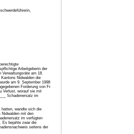
eschwerdeführerin,
berechtigte
pflichtige Arbeitgeberin der
 Verwaltungsräte am 18.
s Kantons Nidwalden die
, wurde am 9. September 1998
ingegebenen Forderung von Fr.
 Verlust, worauf sie mit
___ Schadenersatz im
hatten, wandte sich die
s Nidwalden mit den
hadenersatz im verfügten
. Es bejahte zwar die
chadensnachweis seitens der