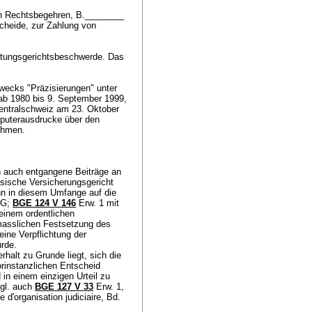
en Rechtsbegehren, B.________
cheide, zur Zahlung von
ltungsgerichtsbeschwerde. Das
wecks "Präzisierungen" unter
 ab 1980 bis 9. September 1999,
Zentralschweiz am 23. Oktober
puterausdrucke über den
nehmen.
n auch entgangene Beiträge an
sische Versicherungsgericht
ann in diesem Umfange auf die
OG
;
BGE 124 V 146
Erw. 1 mit
keinem ordentlichen
 masslichen Festsetzung des
ine Verpflichtung der
ürde.
alt zu Grunde liegt, sich die
orinstanzlichen Entscheid
d in einem einzigen Urteil zu
vgl. auch
BGE 127 V 33
Erw. 1,
 d'organisation judiciaire, Bd.