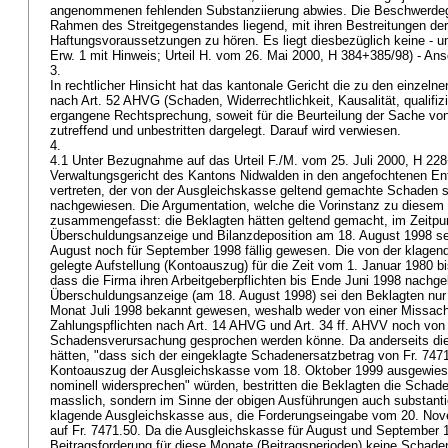
angenommenen fehlenden Substanziierung abwies. Die Beschwerdege
Rahmen des Streitgegenstandes liegend, mit ihren Bestreitungen der
Haftungsvoraussetzungen zu hören. Es liegt diesbezüglich keine - u
Erw. 1 mit Hinweis; Urteil H. vom 26. Mai 2000, H 384+385/98) - A
3.
In rechtlicher Hinsicht hat das kantonale Gericht die zu den einzel
nach
Art. 52 AHVG
(Schaden, Widerrechtlichkeit, Kausalität, qualifi
ergangene Rechtsprechung, soweit für die Beurteilung der Sache von 
zutreffend und unbestritten dargelegt. Darauf wird verwiesen.
4.
4.1 Unter Bezugnahme auf das Urteil F./M. vom 25. Juli 2000, H 22
Verwaltungsgericht des Kantons Nidwalden in den angefochtenen En
vertreten, der von der Ausgleichskasse geltend gemachte Schaden se
nachgewiesen. Die Argumentation, welche die Vorinstanz zu diesem E
zusammengefasst: die Beklagten hätten geltend gemacht, im Zeitpun
Überschuldungsanzeige und Bilanzdeposition am 18. August 1998 sei
August noch für September 1998 fällig gewesen. Die von der klagen
gelegte Aufstellung (Kontoauszug) für die Zeit vom 1. Januar 1980 b
dass die Firma ihren Arbeitgeberpflichten bis Ende Juni 1998 nachg
Überschuldungsanzeige (am 18. August 1998) sei den Beklagten nur 
Monat Juli 1998 bekannt gewesen, weshalb weder von einer Missac
Zahlungspflichten nach
Art. 14 AHVG
und
Art. 34 ff. AHVV
noch von 
Schadensverursachung gesprochen werden könne. Da anderseits die
hätten, "dass sich der eingeklagte Schadenersatzbetrag von Fr. 74
Kontoauszug der Ausgleichskasse vom 18. Oktober 1999 ausgewiese
nominell widersprechen" würden, bestritten die Beklagten die Schade
masslich, sondern im Sinne der obigen Ausführungen auch substanti
klagende Ausgleichskasse aus, die Forderungseingabe vom 20. Nov
auf Fr. 7471.50. Da die Ausgleichskasse für August und September
Beitragsforderung für diese Monate (Beitragsperioden) keine Schade