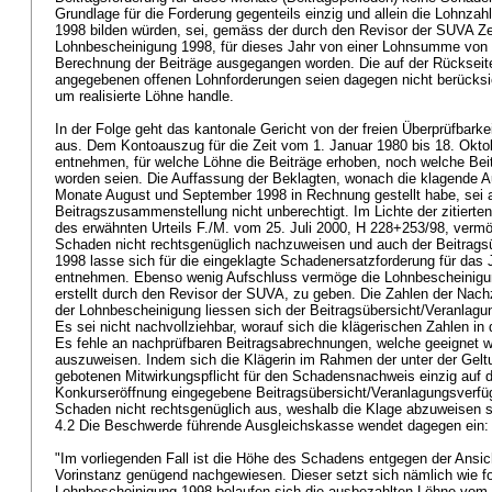
Grundlage für die Forderung gegenteils einzig und allein die Lohnzah
1998 bilden würden, sei, gemäss der durch den Revisor der SUVA Zen
Lohnbescheinigung 1998, für dieses Jahr von einer Lohnsumme von Fr
Berechnung der Beiträge ausgegangen worden. Die auf der Rückseit
angegebenen offenen Lohnforderungen seien dagegen nicht berücksic
um realisierte Löhne handle.
In der Folge geht das kantonale Gericht von der freien Überprüfbark
aus. Dem Kontoauszug für die Zeit vom 1. Januar 1980 bis 18. Okto
entnehmen, für welche Löhne die Beiträge erhoben, noch welche Beit
worden seien. Die Auffassung der Beklagten, wonach die klagende A
Monate August und September 1998 in Rechnung gestellt habe, sei a
Beitragszusammenstellung nicht unberechtigt. Im Lichte der zitiert
des erwähnten Urteils F./M. vom 25. Juli 2000, H 228+253/98, ver
Schaden nicht rechtsgenüglich nachzuweisen und auch der Beitrag
1998 lasse sich für die eingeklagte Schadenersatzforderung für das
entnehmen. Ebenso wenig Aufschluss vermöge die Lohnbescheinigun
erstellt durch den Revisor der SUVA, zu geben. Die Zahlen der Nac
der Lohnbescheinigung liessen sich der Beitragsübersicht/Veranlagu
Es sei nicht nachvollziehbar, worauf sich die klägerischen Zahlen in 
Es fehle an nachprüfbaren Beitragsabrechnungen, welche geeignet 
auszuweisen. Indem sich die Klägerin im Rahmen der unter der Ge
gebotenen Mitwirkungspflicht für den Schadensnachweis einzig auf
Konkurseröffnung eingegebene Beitragsübersicht/Veranlagungsverfüg
Schaden nicht rechtsgenüglich aus, weshalb die Klage abzuweisen 
4.2 Die Beschwerde führende Ausgleichskasse wendet dagegen ein
"Im vorliegenden Fall ist die Höhe des Schadens entgegen der Ansic
Vorinstanz genügend nachgewiesen. Dieser setzt sich nämlich wie
Lohnbescheinigung 1998 belaufen sich die ausbezahlten Löhne vom 