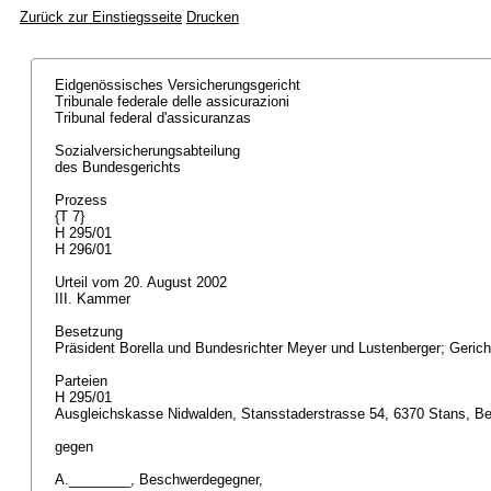
Zurück zur Einstiegsseite
Drucken
Eidgenössisches Versicherungsgericht
Tribunale federale delle assicurazioni
Tribunal federal d'assicuranzas
Sozialversicherungsabteilung
des Bundesgerichts
Prozess
{T 7}
H 295/01
H 296/01
Urteil vom 20. August 2002
III. Kammer
Besetzung
Präsident Borella und Bundesrichter Meyer und Lustenberger; Gerich
Parteien
H 295/01
Ausgleichskasse Nidwalden, Stansstaderstrasse 54, 6370 Stans, B
gegen
A.________, Beschwerdegegner,