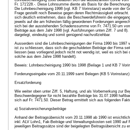
Fr. 171'228.-. Diese Lohnsumme diente als Basis für die Berechnung 
Die Lohnbescheinigung 1998 (vgl. KB 7 Vorinstanz) wurde von der G
Frage gestellt noch Beweise gegen deren Rechtmässigkeit erbracht. 
sich deutlich entnehmen, dass die Beschwerdeführerin die eingegan
jeweils auf die am frühesten fällig gewordenen Forderungen angerechn
sich bei der ausstehenden Schadenssumme von Fr. 7471.50 um von
Beiträge aus dem Jahr 1998 (vgl. Ausführungen unten Ziff. 7 und 8).
dargelegt, eindeutig und somit genügend nachvollziehbar.
Ausserdem sind die Lohnbescheinigungen der Firma 1990 bis 1997 v
ist zu schliessen, dass sich die geschuldeten Beiträge der Firma se
liessen (was vorliegend jedoch nicht not wendig ist, weil es sich be
solche aus dem Jahre 1998 handelt).
Beweis: Lohnbescheinigung 1990 bis 1998 (Beilage 1 und KB 7 Vori
Forderungseingabe vom 20.11.1999 samt Belegen (KB 5 Vorinstanz
Ersatzforderung
Wie weiter oben unter Ziff. 5, Haftung, und als Vorbemerkung zur Be
Beschwerdegegner für nicht bezahlte Beiträge bis 31.07.1998 haftbar
sich auf Fr. 7471.50. Dieser Betrag ermittelt sich aus folgenden Fak
a) Sozialversicherungsbeiträge
Anhand der Beitragsübersicht vom 20.11.1998 ab 1990 ist ersichtlich
inkl. ALV Lohn1, Fak-Beiträge und Verwaltungskosten seit 1990 auf F
jeweiligen Beitragssätze sind der beigelegten Beitragsübersicht zu