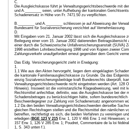
C.
Die Ausgleichskasse führt je Verwaltungsgerichtsbeschwerde mit d
und A.________ seien, unter Aufhebung der kantonalen Gerichtsents
Schadenersatz in Höhe von Fr. 7471.50 zu verpflichten.
B.________ und A.________ schliessen je auf Abweisung der Verwa
Bundesamt für Sozialversicherung verzichtet auf Vernehmlassung.
D.
Mit Eingaben vom 21. Januar 2002 lässt sich die Ausgleichskasse z
Beilegung einer vom 15. Januar 2002 datierenden Beitragsübersicht
einer durch die Schweizerische Unfallversicherungsanstalt (SUVA) 
1998 erstellten Lohnbescheinigung 1998 und von Kopien zweier Com
Zahlungsverkehr unaufgefordert erneut gegenüber dem Gericht ver
Das Eidg. Versicherungsgericht zieht in Erwägung:
1.
1.1 Wie aus den Akten hervorgeht, liegen dem eingeklagten Schade
die kantonale Familienausgleichskasse zu Grunde. Da das Eidgenös
einzig Sozialversicherungsbeiträge kraft Bundesrechts überprüft, k
Verwaltungsgerichtsbeschwerde nicht eingetreten werden (
Art. 128 
Hinweis). Insoweit ist die vorinstanzliche Klageabweisung, weil mit 
Rechtsmittel anfechtbar, definitiv, was die Ausgleichskasse bei der
Schadensbetrages zu berücksichtigen hätte, sofern bundesrechtlich e
Beschwerdegegner zur Zahlung von Schadenersatz angenommen w
1.2 Da den beiden Verwaltungsgerichtsbeschwerden derselbe Sachverh
gleichen Rechtsfragen stellen und die Rechtsmittel den nämlichen v
betreffen, rechtfertigt es sich, die beiden Verfahren zu vereinigen un
erledigen (
BGE 123 V 215
Erw. 1, 120 V 466 Erw. 1 mit Hinweisen; 
157 Erw. 1, 126 V 285 Erw. 1; Poudret, Commentaire de la loi fédérale
1, S. 343 unten f.).