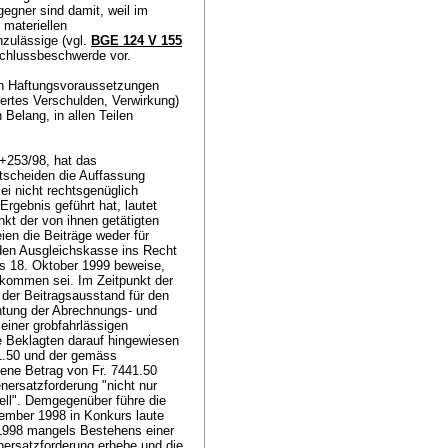
gner sind damit, weil im
 materiellen
nzulässige (vgl.
BGE 124 V 155
nschlussbeschwerde vor.
nen Haftungsvoraussetzungen
ziertes Verschulden, Verwirkung)
Belang, in allen Teilen
8+253/98, hat das
tscheiden die Auffassung
i nicht rechtsgenüglich
rgebnis geführt hat, lautet
kt der von ihnen getätigten
en die Beiträge weder für
den Ausgleichskasse ins Recht
is 18. Oktober 1999 beweise,
ekommen sei. Im Zeitpunkt der
der Beitragsausstand für den
htung der Abrechnungs- und
einer grobfahrlässigen
 Beklagten darauf hingewiesen
71.50 und der gemäss
ne Betrag von Fr. 7441.50
nersatzforderung "nicht nur
ell". Demgegenüber führe die
ember 1998 in Konkurs laute
 1998 mangels Bestehens einer
nersatzforderung erhebe und die