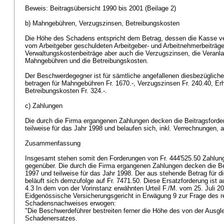
Beweis: Beitragsübersicht 1990 bis 2001 (Beilage 2)
b) Mahngebühren, Verzugszinsen, Betreibungskosten
Die Höhe des Schadens entspricht dem Betrag, dessen die Kasse ver
vom Arbeitgeber geschuldeten Arbeitgeber- und Arbeitnehmerbeiträge
Verwaltungskostenbeiträge aber auch die Verzugszinsen, die Veranl
Mahngebühren und die Betreibungskosten.
Der Beschwerdegegner ist für sämtliche angefallenen diesbezügliche
betragen für Mahngebühren Fr. 1670.-, Verzugszinsen Fr. 240.40, Er
Betreibungskosten Fr. 324.-.
c) Zahlungen
Die durch die Firma ergangenen Zahlungen decken die Beitragsford
teilweise für das Jahr 1998 und belaufen sich, inkl. Verrechnungen, a
Zusammenfassung
Insgesamt stehen somit den Forderungen von Fr. 444'525.50 Zahlunge
gegenüber. Die durch die Firma ergangenen Zahlungen decken die Be
1997 und teilweise für das Jahr 1998. Der aus stehende Betrag für 
beläuft sich demzufolge auf Fr. 7471.50. Diese Ersatzforderung ist 
4.3 In dem von der Vorinstanz erwähnten Urteil F./M. vom 25. Juli 2
Eidgenössische Versicherungsgericht in Erwägung 9 zur Frage des 
Schadensnachweises erwogen:
"Die Beschwerdeführer bestreiten ferner die Höhe des von der Ausg
Schadenersatzes.