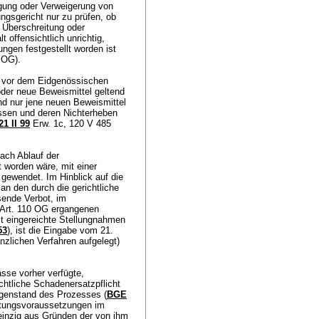
igung oder Verweigerung von
ngsgericht nur zu prüfen, ob
h Überschreitung oder
offensichtlich unrichtig,
ngen festgestellt worden ist
2 OG
).
en vor dem Eidgenössischen
oder neue Beweismittel geltend
d nur jene neuen Beweismittel
ssen und deren Nichterheben
1 II 99
Erw. 1c, 120 V 485
ach Ablauf der
t worden wäre, mit einer
gewendet. Im Hinblick auf die
n den durch die gerichtliche
sende Verbot, im
Art. 110 OG
ergangenen
st eingereichte Stellungnahmen
53
), ist die Eingabe vom 21.
nzlichen Verfahren aufgelegt)
asse vorher verfügte,
htliche Schadenersatzpflicht
gegenstand des Prozesses (
BGE
aftungsvoraussetzungen im
 einzig aus Gründen der von ihm