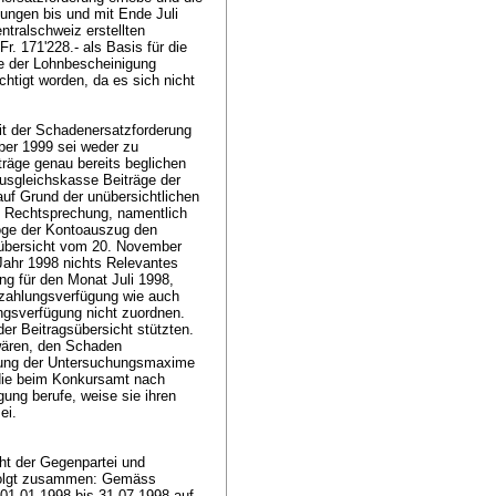
lungen bis und mit Ende Juli
tralschweiz erstellten
. 171'228.- als Basis für die
e der Lohnbescheinigung
htigt worden, da es sich nicht
eit der Schadenersatzforderung
ber 1999 sei weder zu
räge genau bereits beglichen
usgleichskasse Beiträge der
uf Grund der unübersichtlichen
en Rechtsprechung, namentlich
möge der Kontoauszug den
sübersicht vom 20. November
 Jahr 1998 nichts Relevantes
g für den Monat Juli 1998,
hzahlungsverfügung wie auch
ngsverfügung nicht zuordnen.
der Beitragsübersicht stützten.
wären, den Schaden
ltung der Untersuchungsmaxime
 die beim Konkursamt nach
ung berufe, weise sie ihren
sei.
:
ht der Gegenpartei und
 folgt zusammen: Gemäss
01.01.1998 bis 31.07.1998 auf