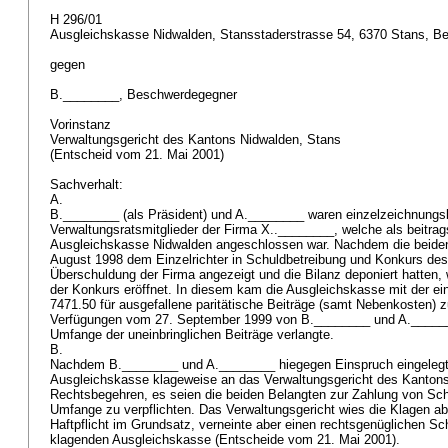
H 296/01
Ausgleichskasse Nidwalden, Stansstaderstrasse 54, 6370 Stans, B
gegen
B.________, Beschwerdegegner
Vorinstanz
Verwaltungsgericht des Kantons Nidwalden, Stans
(Entscheid vom 21. Mai 2001)
Sachverhalt:
A.
B.________ (als Präsident) und A.________ waren einzelzeichnungs
Verwaltungsratsmitglieder der Firma X..________, welche als beitrags
Ausgleichskasse Nidwalden angeschlossen war. Nachdem die beiden
August 1998 dem Einzelrichter in Schuldbetreibung und Konkurs de
Überschuldung der Firma angezeigt und die Bilanz deponiert hatten
der Konkurs eröffnet. In diesem kam die Ausgleichskasse mit der e
7471.50 für ausgefallene paritätische Beiträge (samt Nebenkosten) zu
Verfügungen vom 27. September 1999 von B.________ und A._____
Umfange der uneinbringlichen Beiträge verlangte.
B.
Nachdem B.________ und A.________ hiegegen Einspruch eingelegt 
Ausgleichskasse klageweise an das Verwaltungsgericht des Kanton
Rechtsbegehren, es seien die beiden Belangten zur Zahlung von Sc
Umfange zu verpflichten. Das Verwaltungsgericht wies die Klagen ab
Haftpflicht im Grundsatz, verneinte aber einen rechtsgenüglichen S
klagenden Ausgleichskasse (Entscheide vom 21. Mai 2001).