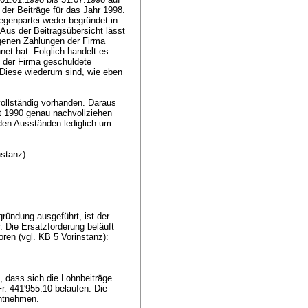
der Beiträge für das Jahr 1998.
egenpartei weder begründet in
Aus der Beitragsübersicht lässt
genen Zahlungen der Firma
et hat. Folglich handelt es
 der Firma geschuldete
 Diese wiederum sind, wie eben
ollständig vorhanden. Daraus
it 1990 genau nachvollziehen
i den Ausständen lediglich um
nstanz)
)
gründung ausgeführt, ist der
. Die Ersatzforderung beläuft
toren (vgl. KB 5 Vorinstanz):
, dass sich die Lohnbeiträge
r. 441'955.10 belaufen. Die
 entnehmen.