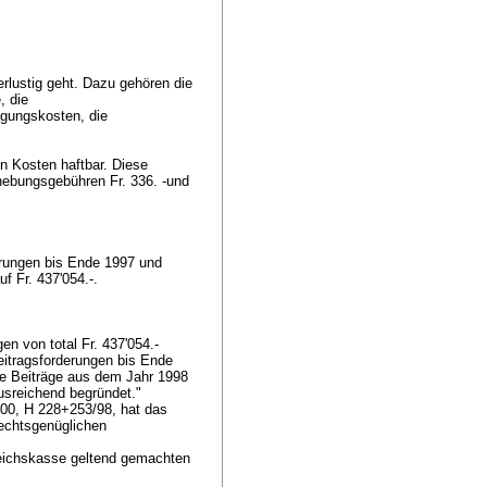
lustig geht. Dazu gehören die
, die
agungskosten, die
n Kosten haftbar. Diese
hebungsgebühren Fr. 336. -und
erungen bis Ende 1997 und
uf Fr. 437'054.-.
n von total Fr. 437'054.-
itragsforderungen bis Ende
die Beiträge aus dem Jahr 1998
ausreichend begründet."
000, H 228+253/98, hat das
rechtsgenüglichen
leichskasse geltend gemachten