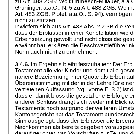
zu
Art. 483 ZGB
; Wolf/Hrubesch-Millauer, a.a.O
Grüninger, a.a.O., N. 5 zu
Art. 483 ZGB
; Weimar
Art. 483 ZGB
; Piotet, a.a.O., S. 94), vermöge
nicht zu stützen.
Inwiefern sich aus
Art. 483 Abs. 2 ZGB
die Ver
dass der Erblasser in einer Konstellation wie 
Erbeinsetzung gewollt und nicht bloss die gese
erwähnt hat, erklären die Beschwerdeführer nic
Norm auch nicht zu entnehmen.
3.4.6.
Im Ergebnis bleibt festzuhalten: Der Erb
Testament alle vier Kinder und damit alle ges
nähere Bezeichnung ihrer Quote als Erben aufg
Übereinstimmung mit der in der Lehre für eine
vertretenen Auffassung (vgl. vorne E. 3.2) is
dass er damit bloss die gesetzliche Erbfolge e
anderer Schluss drängt sich weder mit Blick a
Testaments noch aufgrund der weiteren Umst
Kantonsgericht hat das Testament bundesrec
Sinn ausgelegt, dass der Erblasser die Erbens
Nachkommen als bereits gegeben vorausgesetz
darauf gerichtet war, Vorschriften zur Teilung