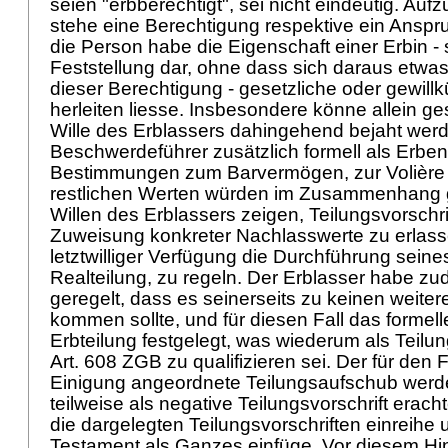
seien "erbberechtigt", sei nicht eindeutig. Auf
stehe eine Berechtigung respektive ein Anspru
die Person habe die Eigenschaft einer Erbin - s
Feststellung dar, ohne dass sich daraus etwa
dieser Berechtigung - gesetzliche oder gewillkü
herleiten liesse. Insbesondere könne allein ges
Wille des Erblassers dahingehend bejaht werd
Beschwerdeführer zusätzlich formell als Erben
Bestimmungen zum Barvermögen, zur Volière
restlichen Werten würden im Zusammenhang g
Willen des Erblassers zeigen, Teilungsvorschri
Zuweisung konkreter Nachlasswerte zu erlasse
letztwilliger Verfügung die Durchführung sein
Realteilung, zu regeln. Der Erblasser habe zu
geregelt, dass es seinerseits zu keinen weite
kommen sollte, und für diesen Fall das formel
Erbteilung festgelegt, was wiederum als Teilu
Art. 608 ZGB
zu qualifizieren sei. Der für den 
Einigung angeordnete Teilungsaufschub werde
teilweise als negative Teilungsvorschrift eracht
die dargelegten Teilungsvorschriften einreihe 
Testament als Ganzes einfüge. Vor diesem Hi