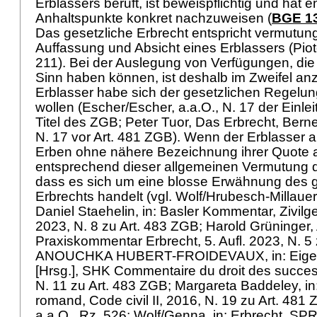
Erblassers beruft, ist beweispflichtig und hat
Anhaltspunkte konkret nachzuweisen (
BGE 13
Das gesetzliche Erbrecht entspricht vermutun
Auffassung und Absicht eines Erblassers (Piot
211). Bei der Auslegung von Verfügungen, di
Sinn haben können, ist deshalb im Zweifel a
Erblasser habe sich der gesetzlichen Regelu
wollen (Escher/Escher, a.a.O., N. 17 der Einl
Titel des ZGB; Peter Tuor, Das Erbrecht, Ber
N. 17 vor
Art. 481 ZGB
). Wenn der Erblasser a
Erben ohne nähere Bezeichnung ihrer Quote als
entsprechend dieser allgemeinen Vermutung
dass es sich um eine blosse Erwähnung des g
Erbrechts handelt (vgl. Wolf/Hrubesch-Millauer,
Daniel Staehelin, in: Basler Kommentar, Zivilges
2023, N. 8 zu
Art. 483 ZGB
; Harold Grüninger, 
Praxiskommentar Erbrecht, 5. Aufl. 2023, N. 5
ANOUCHKA HUBERT-FROIDEVAUX, in: Eigen
[Hrsg.], SHK Commentaire du droit des success
N. 11 zu
Art. 483 ZGB
; Margareta Baddeley, i
romand, Code civil II, 2016, N. 19 zu
Art. 481
a.a.O., Rz. 526; Wolf/Genna, in: Erbrecht, SPR