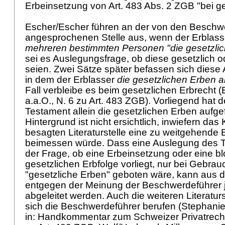
Erbeinsetzung von
Art. 483 Abs. 2 ZGB
"bei g
Escher/Escher führen an der von den Beschw
angesprochenen Stelle aus, wenn der Erblas
mehreren bestimmten Personen "die gesetzli
sei es Auslegungsfrage, ob diese gesetzlich od
seien. Zwei Sätze später befassen sich diese 
in dem der Erblasser
die gesetzlichen Erben al
Fall verbleibe es beim gesetzlichen Erbrecht 
a.a.O., N. 6 zu
Art. 483 ZGB
). Vorliegend hat 
Testament allein die gesetzlichen Erben aufge
Hintergrund ist nicht ersichtlich, inwiefern das
besagten Literaturstelle eine zu weitgehende
beimessen würde. Dass eine Auslegung des T
der Frage, ob eine Erbeinsetzung oder eine 
gesetzlichen Erbfolge vorliegt, nur bei Gebra
"gesetzliche Erben" geboten wäre, kann aus die
entgegen der Meinung der Beschwerdeführer je
abgeleitet werden. Auch die weiteren Literaturs
sich die Beschwerdeführer berufen (Stephanie
in: Handkommentar zum Schweizer Privatrecht, 