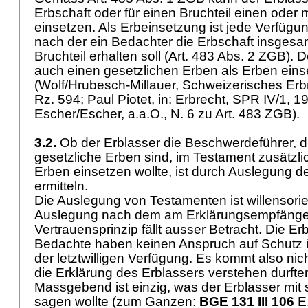
Erbschaft oder für einen Bruchteil einen oder
einsetzen. Als Erbeinsetzung ist jede Verfügu
nach der ein Bedachter die Erbschaft insgesa
Bruchteil erhalten soll (
Art. 483 Abs. 2 ZGB
). 
auch einen gesetzlichen Erben als Erben eins
(Wolf/Hrubesch-Millauer, Schweizerisches Erbre
Rz. 594; Paul Piotet, in: Erbrecht, SPR IV/1, 197
Escher/Escher, a.a.O., N. 6 zu
Art. 483 ZGB
).
3.2.
Ob der Erblasser die Beschwerdeführer, di
gesetzliche Erben sind, im Testament zusätzlich
Erben einsetzen wollte, ist durch Auslegung 
ermitteln.
Die Auslegung von Testamenten ist willensorien
Auslegung nach dem am Erklärungsempfänger 
Vertrauensprinzip fällt ausser Betracht. Die E
Bedachte haben keinen Anspruch auf Schutz 
der letztwilligen Verfügung. Es kommt also nich
die Erklärung des Erblassers verstehen durft
Massgebend ist einzig, was der Erblasser mit
sagen wollte (zum Ganzen:
BGE 131 III 106
E.