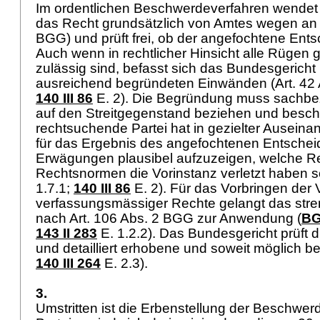
Im ordentlichen Beschwerdeverfahren wendet
das Recht grundsätzlich von Amtes wegen an 
BGG
) und prüft frei, ob der angefochtene Ents
Auch wenn in rechtlicher Hinsicht alle Rügen 
zulässig sind, befasst sich das Bundesgericht 
ausreichend begründeten Einwänden (
Art. 4
140 III 86
E. 2). Die Begründung muss sachbe
auf den Streitgegenstand beziehen und besch
rechtsuchende Partei hat in gezielter Auseina
für das Ergebnis des angefochtenen Entsche
Erwägungen plausibel aufzuzeigen, welche R
Rechtsnormen die Vorinstanz verletzt haben so
1.7.1;
140 III 86
E. 2). Für das Vorbringen der 
verfassungsmässiger Rechte gelangt das str
nach
Art. 106 Abs. 2 BGG
zur Anwendung (
BG
143 II 283
E. 1.2.2). Das Bundesgericht prüft d
und detailliert erhobene und soweit möglich b
140 III 264
E. 2.3).
3.
Umstritten ist die Erbenstellung der Beschwer