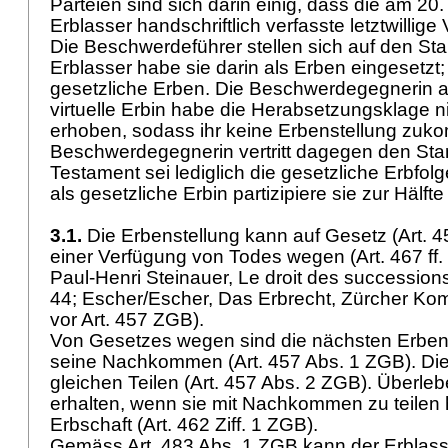
Parteien sind sich darin einig, dass die am 20
Erblasser handschriftlich verfasste letztwillige 
Die Beschwerdeführer stellen sich auf den St
Erblasser habe sie darin als Erben eingesetzt;
gesetzliche Erben. Die Beschwerdegegnerin a
virtuelle Erbin habe die Herabsetzungsklage ni
erhoben, sodass ihr keine Erbenstellung zuk
Beschwerdegegnerin vertritt dagegen den Sta
Testament sei lediglich die gesetzliche Erbfol
als gesetzliche Erbin partizipiere sie zur Hälf
3.1.
Die Erbenstellung kann auf Gesetz (
Art. 4
einer Verfügung von Todes wegen (
Art. 467 ff
Paul-Henri Steinauer, Le droit des successions,
44; Escher/Escher, Das Erbrecht, Zürcher Ko
vor
Art. 457 ZGB
).
Von Gesetzes wegen sind die nächsten Erben
seine Nachkommen (
Art. 457 Abs. 1 ZGB
). Di
gleichen Teilen (
Art. 457 Abs. 2 ZGB
). Überle
erhalten, wenn sie mit Nachkommen zu teilen h
Erbschaft (
Art. 462 Ziff. 1 ZGB
).
Gemäss
Art. 483 Abs. 1 ZGB
kann der Erblass