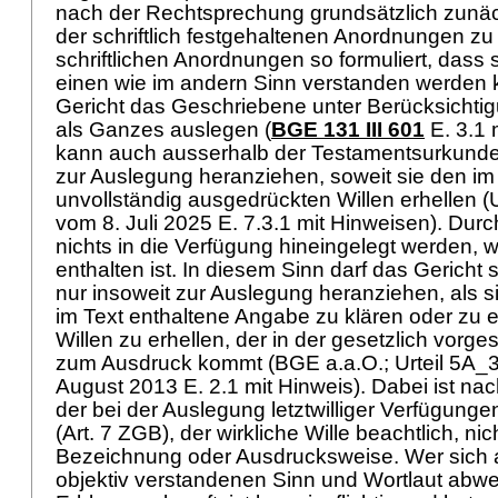
nach der Rechtsprechung grundsätzlich zunäc
der schriftlich festgehaltenen Anordnungen zu 
schriftlichen Anordnungen so formuliert, dass 
einen wie im andern Sinn verstanden werden 
Gericht das Geschriebene unter Berücksichti
als Ganzes auslegen (
BGE 131 III 601
E. 3.1 
kann auch ausserhalb der Testamentsurkunde
zur Auslegung heranziehen, soweit sie den im 
unvollständig ausgedrückten Willen erhellen (
vom 8. Juli 2025 E. 7.3.1 mit Hinweisen). Durc
nichts in die Verfügung hineingelegt werden, w
enthalten ist. In diesem Sinn darf das Gerich
nur insoweit zur Auslegung heranziehen, als s
im Text enthaltene Angabe zu klären oder zu 
Willen zu erhellen, der in der gesetzlich vor
zum Ausdruck kommt (BGE a.a.O.; Urteil 5A_
August 2013 E. 2.1 mit Hinweis). Dabei ist na
der bei der Auslegung letztwilliger Verfügung
(
Art. 7 ZGB
), der wirkliche Wille beachtlich, nic
Bezeichnung oder Ausdrucksweise. Wer sich 
objektiv verstandenen Sinn und Wortlaut abw