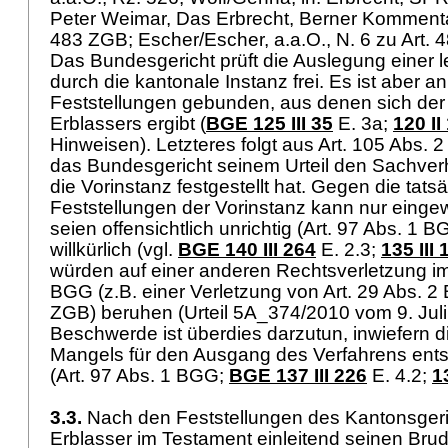
Peter Weimar, Das Erbrecht, Berner Kommenta
483 ZGB
; Escher/Escher, a.a.O., N. 6 zu
Art. 
Das Bundesgericht prüft die Auslegung einer l
durch die kantonale Instanz frei. Es ist aber an
Feststellungen gebunden, aus denen sich der 
Erblassers ergibt (
BGE 125 III 35
E. 3a;
120 II
Hinweisen). Letzteres folgt aus
Art. 105 Abs. 
das Bundesgericht seinem Urteil den Sachver
die Vorinstanz festgestellt hat. Gegen die tats
Feststellungen der Vorinstanz kann nur einge
seien offensichtlich unrichtig (
Art. 97 Abs. 1 B
willkürlich (vgl.
BGE 140 III 264
E. 2.3;
135 III 
würden auf einer anderen Rechtsverletzung i
BGG
(z.B. einer Verletzung von
Art. 29 Abs. 2
ZGB
) beruhen (Urteil 5A_374/2010 vom 9. Juli 
Beschwerde ist überdies darzutun, inwiefern
Mangels für den Ausgang des Verfahrens ent
(
Art. 97 Abs. 1 BGG
;
BGE 137 III 226
E. 4.2
;
1
3.3.
Nach den Feststellungen des Kantonsgeri
Erblasser im Testament einleitend seinen Bru