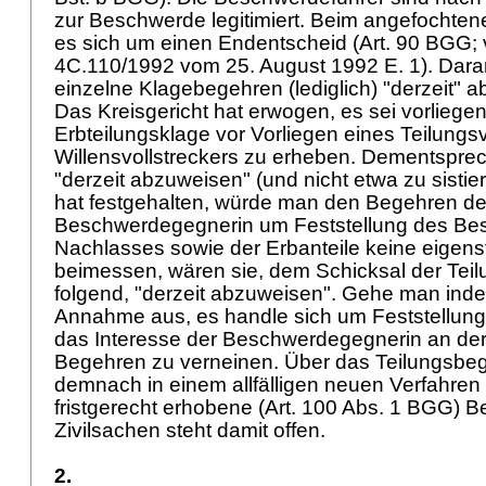
zur Beschwerde legitimiert. Beim angefochten
es sich um einen Endentscheid (
Art. 90 BGG
;
4C.110/1992 vom 25. August 1992 E. 1). Daran
einzelne Klagebegehren (lediglich) "derzeit"
Das Kreisgericht hat erwogen, es sei vorliegen
Erbteilungsklage vor Vorliegen eines Teilung
Willensvollstreckers zu erheben. Dementsprec
"derzeit abzuweisen" (und nicht etwa zu sistie
hat festgehalten, würde man den Begehren de
Beschwerdegegnerin um Feststellung des Be
Nachlasses sowie der Erbanteile keine eigen
beimessen, wären sie, dem Schicksal der Tei
folgend, "derzeit abzuweisen". Gehe man ind
Annahme aus, es handle sich um Feststellung
das Interesse der Beschwerdegegnerin an der 
Begehren zu verneinen. Über das Teilungsbe
demnach in einem allfälligen neuen Verfahren
fristgerecht erhobene (
Art. 100 Abs. 1 BGG
) B
Zivilsachen steht damit offen.
2.