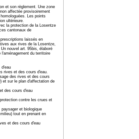
tion et son règlement. Une zone
 non affectée provisoirement
té homologuées. Les points
ion ultérieure.
vec la protection de la Losentze
rvices cantonaux de
prescriptions laissés en
tives aux rives de la Losentze,
 Un nouvel art. 95bis, élaboré
e l'aménagement du territoire
s d'eau
es rives et des cours d'eau.
ysage des rives et des cours
 et sur le plan d'affectation de
 et des cours d'eau
protection contre les crues et
ts paysager et biologique
 milieu) tout en prenant en
ives et des cours d'eau