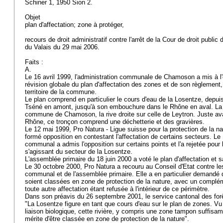
Schiner 1, 1950 Sion 2.
Objet
plan d'affectation; zone à protéger,
recours de droit administratif contre l'arrêt de la Cour de droit publi
du Valais du 29 mai 2006.
Faits :
A.
Le 16 avril 1999, l'administration communale de Chamoson a mis à l'
révision globale du plan d'affectation des zones et de son règlement
territoire de la commune.
Le plan comprend en particulier le cours d'eau de la Losentze, depuis
Tséné en amont, jusqu'à son embouchure dans le Rhône en aval. La r
commune de Chamoson, la rive droite sur celle de Leytron. Juste av
Rhône, ce tronçon comprend une déchetterie et des gravières.
Le 12 mai 1999, Pro Natura - Ligue suisse pour la protection de la na
formé opposition en contestant l'affectation de certains secteurs. Le
communal a admis l'opposition sur certains points et l'a rejetée pour l
s'agissant du secteur de la Losentze.
L'assemblée primaire du 18 juin 2000 a voté le plan d'affectation et 
Le 30 octobre 2000, Pro Natura a recouru au Conseil d'Etat contre le
communal et de l'assemblée primaire. Elle a en particulier demandé 
soient classées en zone de protection de la nature, avec un compléme
toute autre affectation étant refusée à l'intérieur de ce périmètre.
Dans son préavis du 26 septembre 2001, le service cantonal des for
"La Losentze figure en tant que cours d'eau sur le plan de zones. Vu 
liaison biologique, cette rivière, y compris une zone tampon suffisam
mérite d'être classée en zone de protection de la nature".