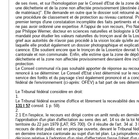
de ses rives, et sur l'homologation par le Conseil d'Etat de la zone 
une déchetterie et de la zone non affectée provisoirement (destinée à
de matériaux)". Elle demande en outre que le dossier soit retourné au
une procédure de classement et de protection au niveau cantonal. Pr
premier temps d'une constatation incomplète des faits pertinents et e
ne pas avoir ordonné une expertise. A l'appui de son recours, Pro Na
par Philippe Werner, docteur en sciences naturelles et biologiste à O
mandaté pour étudier les valeurs naturelles du tronçon aval de la Los
grief aux autorités de n'avoir pas procédé à la vision locale qu'elle ava
laquelle elle produit également un dossier photographique et explicati
carence. Elle soutient encore que le tronçon de la Losentze devrait fai
cantonale et non communale. Enfin, elle estime que la zone de dépô
déchetterie et la zone non affectée provisoirement devraient être inc
protection.
Le Conseil communal n'a pas souhaité apporter de réponse au recour
renoncé à se déterminer. Le Conseil d'Etat s'est déterminé sur le rec
service des forêts et du paysage s'est également prononcé et a concl
fédéral de l'environnement (ci-après: OFEV) a fait part de ses déter
Le Tribunal fédéral considère en droit:
1.
Le Tribunal fédéral examine d'office et librement la recevabilité des r
131 I 57
consid. 1 p. 59).
2.
2.1 En l'espèce, le recours est dirigé contre un arrêt rendu en derni
l'approbation d'un plan d'affectation au sens des art. 14 ss de la loi
territoire du 22 juin 1979 (LAT; RS 700). Or il résulte de l'
art. 34 al. 3
recours de droit public est en principe ouverte, devant le Tribunal féd
en dernière instance cantonale au sujet d'un tel plan. La jurisprude
décision relative à l'adoption d'un plan d'affectation fasse l'objet d'un