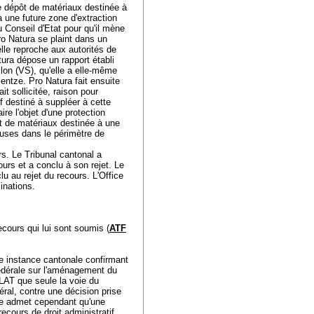
de dépôt de matériaux destinée à
 une future zone d'extraction
 Conseil d'Etat pour qu'il mène
o Natura se plaint dans un
lle reproche aux autorités de
tura dépose un rapport établi
llon (VS), qu'elle a elle-même
entze. Pro Natura fait ensuite
it sollicitée, raison pour
f destiné à suppléer à cette
re l'objet d'une protection
t de matériaux destinée à une
luses dans le périmètre de
s. Le Tribunal cantonal a
ours et a conclu à son rejet. Le
u au rejet du recours. L'Office
minations.
ecours qui lui sont soumis (
ATF
ère instance cantonale confirmant
 fédérale sur l'aménagement du
 LAT
que seule la voie du
éral, contre une décision prise
nce admet cependant qu'une
 recours de droit administratif