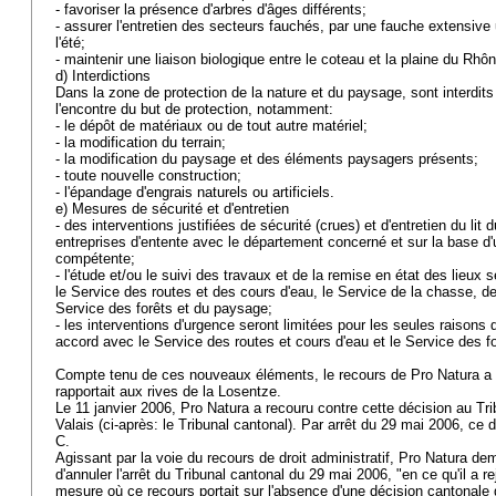
- favoriser la présence d'arbres d'âges différents;
- assurer l'entretien des secteurs fauchés, par une fauche extensive 
l'été;
- maintenir une liaison biologique entre le coteau et la plaine du Rhô
d) Interdictions
Dans la zone de protection de la nature et du paysage, sont interdits 
l'encontre du but de protection, notamment:
- le dépôt de matériaux ou de tout autre matériel;
- la modification du terrain;
- la modification du paysage et des éléments paysagers présents;
- toute nouvelle construction;
- l'épandage d'engrais naturels ou artificiels.
e) Mesures de sécurité et d'entretien
- des interventions justifiées de sécurité (crues) et d'entretien du lit
entreprises d'entente avec le département concerné et sur la base d'un
compétente;
- l'étude et/ou le suivi des travaux et de la remise en état des lieu
le Service des routes et des cours d'eau, le Service de la chasse, de
Service des forêts et du paysage;
- les interventions d'urgence seront limitées pour les seules raisons 
accord avec le Service des routes et cours d'eau et le Service des 
Compte tenu de ces nouveaux éléments, le recours de Pro Natura a été
rapportait aux rives de la Losentze.
Le 11 janvier 2006, Pro Natura a recouru contre cette décision au Tr
Valais (ci-après: le Tribunal cantonal). Par arrêt du 29 mai 2006, ce d
C.
Agissant par la voie du recours de droit administratif, Pro Natura de
d'annuler l'arrêt du Tribunal cantonal du 29 mai 2006, "en ce qu'il a r
mesure où ce recours portait sur l'absence d'une décision cantonale 