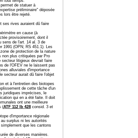
e en tout temps.
 permet de statuer à
'"expertise préliminaire" déposée
s lors être rejeté.
 ses rives auraient dû faire
e périmètre en cause (à
ctée provisoirement, dont il
sens de l'art. 14 al. 3 de
vier 1991 (OPN; RS 451.1). Les
zone de protection de la nature
s non plus critiquées par Pro
ecteur litigieux devrait faire
ns de l'OFEV ne le laissent pas
zones alluviales d'importance
e secteur aurait dû faire l'objet
ion et à l'entretien des biotopes
mplissement de cette tâche d'un
s juridiques imprécises, le
cation qui en a été faite. Il doit
ommunales ont une meilleure
 (
ATF 112 Ib 428
consid. 3 et
iotope d'importance régionale
 au surplus ni les autorités
simplement que les cantons
ssurée de diverses manières.