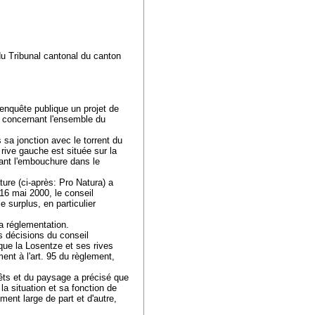
c du Tribunal cantonal du canton
enquête publique un projet de
, concernant l'ensemble du
 sa jonction avec le torrent du
ive gauche est située sur la
ant l'embouchure dans le
ture (ci-après: Pro Natura) a
 16 mai 2000, le conseil
e surplus, en particulier
sa réglementation.
s décisions du conseil
que la Losentze et ses rives
nt à l'art. 95 du règlement,
êts et du paysage a précisé que
la situation et sa fonction de
ment large de part et d'autre,