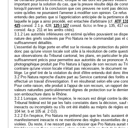
important pour la solution du cas, que la preuve résulte déjà de con
lorsqu'il parvient à la conclusion que ces preuves ne sont pas décisive
voire qu'elles ne pourraient l'amener à modifier son opinion. Ce refus d'
entendu des parties que si l'appréciation anticipée de la pertinence 
laquelle le juge a ainsi procédé, est entachée d'arbitraire (cf.
ATF 131
425
consid. 2.1 p. 428;
125 I 127
consid. 6c/cc in fine p. 135, 417 c
consid. 4a p. 211 et les arrêts cités).
3.1.2 Les autorités inférieures ont estimé qu'elles pouvaient se dispe
nature des griefs soulevés par Pro Natura ne le commandait pas et ca
suffisamment détaillés.
L'essentiel du litige porte en effet sur le niveau de protection du péri
donc pas qu'une vision locale soit utile à la résolution de cette ques
aux observations du Tribunal cantonal, les plans, en particulier le pl
suffisamment précis pour permettre aux autorités de se prononcer. A
photographique produit par Pro Natura à l'appui de son recours au Tr
contraire qu'une vision locale n'était pas nécessaire, le document ne
litige. Le grief tiré de la violation du droit d'être entendu doit donc êtr
3.2 Pro Natura reproche d'autre part au Service cantonal des forêts 
effectué un travail d'investigation. Il en résulterait selon elle une co
Pour cette raison, elle produit à l'appui de son recours, un rapport des
valeurs naturelles particulièrement dignes de protection sur le derni
son embouchure dans le Rhône.
3.2.1 Lorsque, comme en l'espèce, le recours est dirigé contre la décis
Tribunal fédéral est lié par les faits constatés dans la décision, sauf
inexacts ou incomplets ou s'ils ont été établis au mépris de règles e
104 let. b et 105 al. 2 OJ
).
3.2.2 En l'espèce, Pro Natura ne prétend pas que les faits auraient 
manifestement inexacte ni ne mentionne des règles essentielles de p
violées. Du reste, il ne ressort pas du dossier que Pro Natura aurait