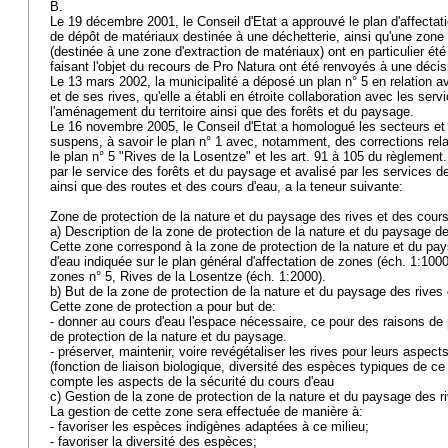
B.
Le 19 décembre 2001, le Conseil d'Etat a approuvé le plan d'affecta
de dépôt de matériaux destinée à une déchetterie, ainsi qu'une zone
(destinée à une zone d'extraction de matériaux) ont en particulier é
faisant l'objet du recours de Pro Natura ont été renvoyés à une décis
Le 13 mars 2002, la municipalité a déposé un plan n° 5 en relation a
et de ses rives, qu'elle a établi en étroite collaboration avec les se
l'aménagement du territoire ainsi que des forêts et du paysage.
Le 16 novembre 2005, le Conseil d'Etat a homologué les secteurs et 
suspens, à savoir le plan n° 1 avec, notamment, des corrections rela
le plan n° 5 "Rives de la Losentze" et les art. 91 à 105 du règlement.
par le service des forêts et du paysage et avalisé par les services d
ainsi que des routes et des cours d'eau, a la teneur suivante:
Zone de protection de la nature et du paysage des rives et des cour
a) Description de la zone de protection de la nature et du paysage d
Cette zone correspond à la zone de protection de la nature et du pa
d'eau indiquée sur le plan général d'affectation de zones (éch. 1:1000)
zones n° 5, Rives de la Losentze (éch. 1:2000).
b) But de la zone de protection de la nature et du paysage des rives
Cette zone de protection a pour but de:
- donner au cours d'eau l'espace nécessaire, ce pour des raisons de 
de protection de la nature et du paysage.
- préserver, maintenir, voire revégétaliser les rives pour leurs aspec
(fonction de liaison biologique, diversité des espèces typiques de ce
compte les aspects de la sécurité du cours d'eau
c) Gestion de la zone de protection de la nature et du paysage des r
La gestion de cette zone sera effectuée de manière à:
- favoriser les espèces indigènes adaptées à ce milieu;
- favoriser la diversité des espèces;