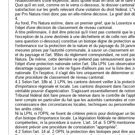
l'établissement d'une expertise, alors qu'elle était en droit de le fair
Quoi qu'il en soit, comme on le verra ci-dessous, le dossier cantonal
satisfaction sur les griefs relevant d'une violation du droit fédéral. L
par Pro Natura n'est donc pas en elle-même décisive. Le grief doit dè
4.
Au fond, Pro Natura estime, dans un premier grief, que la Losentze et
l'objet d'une décision de classement de niveau cantonal.
A titre préliminaire, il doit être précisé qu'il n'est pas contesté que l
l'exception de la zone destinée à une déchetterie et de celle non affe
sera question ci-dessous) constitue un biotope digne de protection au 
l'ordonnance sur la protection de la nature et du paysage du 16 jan
mesures prises par l'autorité communale, à savoir un classement en 
et du paysage et l'art. 95bis du règlement correspondant, ne sont pa
Natura. De même, cette dernière ne prétend pas sérieusement que le s
l'objet d'une protection nationale selon l'
art. 18a LPN
. Les observatio
davantage supposer. Le site ne figure d'ailleurs pas sur la liste des 
nationale. En l'espèce, il s'agit dès lors uniquement de déterminer si l
d'une procédure de classement de niveau cantonal.
4.1 Selon l'
art. 18b al. 1 LPN
, les cantons doivent veiller à la protect
d'importance régionale et locale. Les cantons disposent dans l'acco
véritable pouvoir d'appréciation. S'agissant essentiellement de notion
Tribunal fédéral doit faire preuve de retenue dans le contrôle de l'appli
tenir compte en particulier du fait que les autorités cantonales et c
connaissance des circonstances locales, techniques ou personnelles
les arrêts cités).
Ni la LPN, ni l'OPN, ne fixent de critères précis pour distinguer un b
d'un biotope d'importance locale. La législation fédérale ne détermine
compétentes, ni la procédure à suivre. L'
art. 14 al. 5 OPN
mentionne 
doivent prévoir une procédure de constatation "appropriée".
4.2 Selon l'
art. 14 al. 2 OPN
, la protection des biotopes peut être a