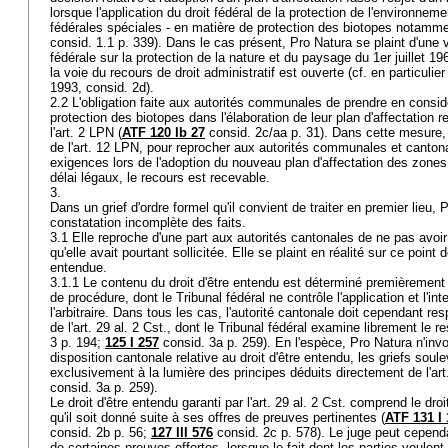
lorsque l'application du droit fédéral de la protection de l'environnem
fédérales spéciales - en matière de protection des biotopes notammen
consid. 1.1 p. 339). Dans le cas présent, Pro Natura se plaint d'une vio
fédérale sur la protection de la nature et du paysage du 1er juillet 
la voie du recours de droit administratif est ouverte (cf. en particuli
1993, consid. 2d).
2.2 L'obligation faite aux autorités communales de prendre en considé
protection des biotopes dans l'élaboration de leur plan d'affectation 
l'
art. 2 LPN
(
ATF 120 Ib 27
consid. 2c/aa p. 31). Dans cette mesure, 
de l'
art. 12 LPN
, pour reprocher aux autorités communales et canton
exigences lors de l'adoption du nouveau plan d'affectation des zones.
délai légaux, le recours est recevable.
3.
Dans un grief d'ordre formel qu'il convient de traiter en premier lieu, 
constatation incomplète des faits.
3.1 Elle reproche d'une part aux autorités cantonales de ne pas avoir
qu'elle avait pourtant sollicitée. Elle se plaint en réalité sur ce point d
entendue.
3.1.1 Le contenu du droit d'être entendu est déterminé premièrement 
de procédure, dont le Tribunal fédéral ne contrôle l'application et l'in
l'arbitraire. Dans tous les cas, l'autorité cantonale doit cependant r
de l'
art. 29 al. 2 Cst.
, dont le Tribunal fédéral examine librement le re
3 p. 194;
125 I 257
consid. 3a p. 259). En l'espèce, Pro Natura n'invo
disposition cantonale relative au droit d'être entendu, les griefs sou
exclusivement à la lumière des principes déduits directement de l'
art
consid. 3a p. 259).
Le droit d'être entendu garanti par l'
art. 29 al. 2 Cst.
comprend le droit 
qu'il soit donné suite à ses offres de preuves pertinentes (
ATF 131 I
consid. 2b p. 56;
127 III 576
consid. 2c p. 578). Le juge peut cependa
de certaines preuves offertes, lorsque le fait dont les parties veulent 