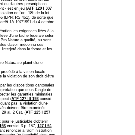
ent ou d'autres prescriptions
t - est en jeu (
ATF 129 I 337
lation de l'art. 18b de la loi
1966 (LPN; RS 451), de sorte que
er arrêt 1A.197/1991 du 4 octobre
ration les exigences liées à la
relève d'une tâche fédérale selon
Pro Natura a qualité, au sens
ales d'avoir méconnu ces
 Interjeté dans la forme et les
Pro Natura se plaint d'une
 procédé à la vision locale
e la violation de son droit d'être
par les dispositions cantonales
terprétation que sous l'angle de
especter les garanties minimales
spect (
ATF 127 III 193
consid.
quant pas la violation d'une
levés doivent être examinés
. 29 al. 2 Cst.
(
ATF 125 I 257
pour le justiciable d'obtenir
 153
consid. 3 p. 157;
127 I 54
nt renoncer à l'administration
rapporter l'authenticité n'est pas