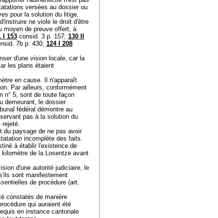
statations versées au dossier ou
s pour la solution du litige,
instruire ne viole le droit d'être
du moyen de preuve offert, à
 I 153
consid. 3 p. 157;
130 II
onsid. 7b p. 430;
124 I 208
nser d'une vision locale, car la
r les plans étaient
mètre en cause. Il n'apparaît
tion. Par ailleurs, conformément
an n° 5, sont de toute façon
u demeurant, le dossier
ibunal fédéral démontre au
 servant pas à la solution du
e rejeté.
et du paysage de ne pas avoir
nstatation incomplète des faits.
tiné à établir l'existence de
er kilomètre de la Losentze avant
ion d'une autorité judiciaire, le
 s'ils sont manifestement
ssentielles de procédure (
art.
été constatés de manière
rocédure qui auraient été
 requis en instance cantonale