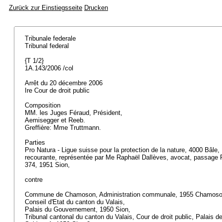
Zurück zur Einstiegsseite
Drucken
Tribunale federale
Tribunal federal
{T 1/2}
1A.143/2006 /col
Arrêt du 20 décembre 2006
Ire Cour de droit public
Composition
MM. les Juges Féraud, Président,
Aemisegger et Reeb.
Greffière: Mme Truttmann.
Parties
Pro Natura - Ligue suisse pour la protection de la nature, 4000 Bâle,
recourante, représentée par Me Raphaël Dallèves, avocat, passage 
374, 1951 Sion,
contre
Commune de Chamoson, Administration communale, 1955 Chamos
Conseil d'Etat du canton du Valais,
Palais du Gouvernement, 1950 Sion,
Tribunal cantonal du canton du Valais, Cour de droit public, Palais 