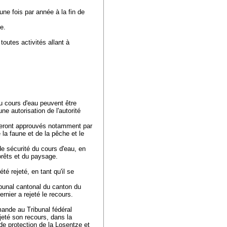
une fois par année à la fin de
ne.
toutes activités allant à
 du cours d'eau peuvent être
e autorisation de l'autorité
x seront approuvés notamment par
 la faune et de la pêche et le
de sécurité du cours d'eau, en
forêts et du paysage.
 rejeté, en tant qu'il se
ibunal cantonal du canton du
ernier a rejeté le recours.
mande au Tribunal fédéral
ejeté son recours, dans la
de protection de la Losentze et