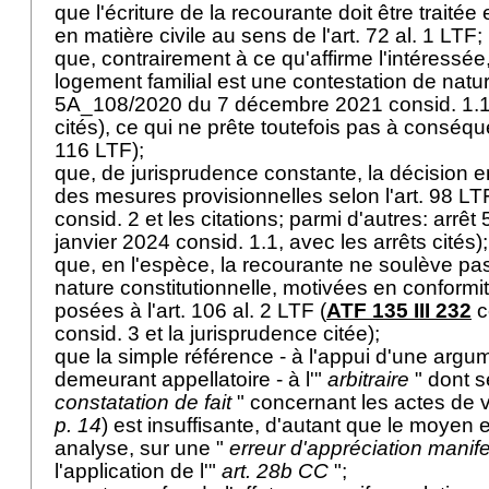
que l'écriture de la recourante doit être traitée
en matière civile au sens de l'
art. 72 al. 1 LTF
;
que, contrairement à ce qu'affirme l'intéressée, 
logement familial est une contestation de natur
5A_108/2020 du 7 décembre 2021 consid. 1.1,
cités), ce qui ne prête toutefois pas à conséque
116 LTF
);
que, de jurisprudence constante, la décision e
des mesures provisionnelles selon l'
art. 98 LT
consid. 2 et les citations; parmi d'autres: arr
janvier 2024 consid. 1.1, avec les arrêts cités)
que, en l'espèce, la recourante ne soulève pas
nature constitutionnelle, motivées en conform
posées à l'
art. 106 al. 2 LTF
(
ATF 135 III 232
c
consid. 3 et la jurisprudence citée);
que la simple référence - à l'appui d'une argu
demeurant appellatoire - à l'"
arbitraire
" dont s
constatation de fait
" concernant les actes de vi
p. 14
) est insuffisante, d'autant que le moyen 
analyse, sur une "
erreur d'appréciation manif
l'application de l'"
art. 28b CC
";