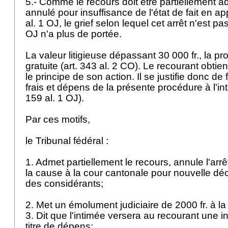
5.- Comme le recours doit être partiellement ad
annulé pour insuffisance de l'état de fait en app
al. 1 OJ
, le grief selon lequel cet arrêt n'est pa
OJ
n'a plus de portée.
La valeur litigieuse dépassant 30 000 fr., la p
gratuite (
art. 343 al. 2 CO
). Le recourant obtie
le principe de son action. Il se justifie donc de 
frais et dépens de la présente procédure à l'int
159 al. 1 OJ).
Par ces motifs,
le Tribunal fédéral :
1. Admet partiellement le recours, annule l'arrê
la cause à la cour cantonale pour nouvelle dé
des considérants;
2. Met un émolument judiciaire de 2000 fr. à la
3. Dit que l'intimée versera au recourant une i
titre de dépens;