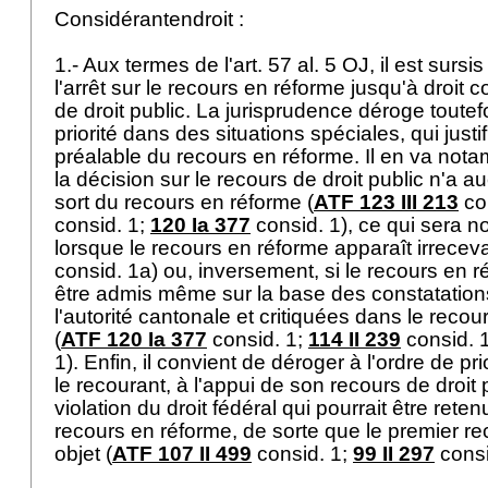
Considérantendroit :
1.- Aux termes de l'
art. 57 al. 5 OJ
, il est surs
l'arrêt sur le recours en réforme jusqu'à droit 
de droit public. La jurisprudence déroge toutef
priorité dans des situations spéciales, qui justi
préalable du recours en réforme. Il en va not
la décision sur le recours de droit public n'a a
sort du recours en réforme (
ATF 123 III 213
co
consid. 1;
120 Ia 377
consid. 1), ce qui sera 
lorsque le recours en réforme apparaît irreceva
consid. 1a) ou, inversement, si le recours en r
être admis même sur la base des constatations
l'autorité cantonale et critiquées dans le recour
(
ATF 120 Ia 377
consid. 1;
114 II 239
consid. 
1). Enfin, il convient de déroger à l'ordre de pri
le recourant, à l'appui de son recours de droit
violation du droit fédéral qui pourrait être ret
recours en réforme, de sorte que le premier re
objet (
ATF 107 II 499
consid. 1;
99 II 297
consi