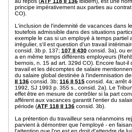
au repos (
ATF 118 II 136
ibidem), est une nor
principe impérativement aux parties au contrat 
CO
).
L'inclusion de l'indemnité de vacances dans le 
toutefois admissible dans des situations particu
exemple le cas si un employé à temps partiel a 
irrégulier, s'il est question d'un travail intérimair
consid. 3b p. 137;
107 II 430
consid. 3a), ou enc
a en même temps différents employeurs (Reh
bernois, n. 15 ad
art. 329d CO
). Encore faut-il
travail et les décomptes de salaire mentionnent
du salaire global destinée à l'indemnisation d
II 136
consid. 3b;
116 II 515
consid. 4a; arrêt 
1992, SJ 1993 p. 355 s., consid. 2a). Le Tribun
effet être en mesure de contrôler si la part co
afférent aux vacances garantit l'entier du salai
période (
ATF 118 II 136
consid. 3b).
La prétention du travailleur sera néanmoins re
parvient à démontrer que l'employé - en faisa
l'attention que l'on est en droit d'attendre de 