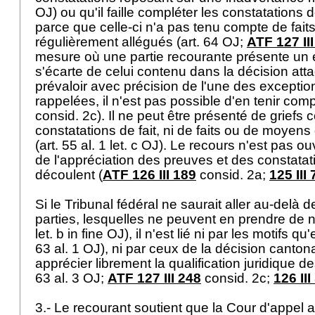
OJ
) ou qu'il faille compléter les constatations 
parce que celle-ci n'a pas tenu compte de faits
régulièrement allégués (
art. 64 OJ
;
ATF 127 II
mesure où une partie recourante présente un ét
s'écarte de celui contenu dans la décision att
prévaloir avec précision de l'une des exceptio
rappelées, il n'est pas possible d'en tenir comp
consid. 2c). Il ne peut être présenté de griefs c
constatations de fait, ni de faits ou de moye
(
art. 55 al. 1 let
. c OJ). Le recours n'est pas ou
de l'appréciation des preuves et des constatati
découlent (
ATF 126 III 189
consid. 2a;
125 III 
Si le Tribunal fédéral ne saurait aller au-delà
parties, lesquelles ne peuvent en prendre de no
let. b in fine OJ), il n'est lié ni par les motifs qu
63 al. 1 OJ
), ni par ceux de la décision cantona
apprécier librement la qualification juridique de
63 al. 3 OJ
;
ATF 127 III 248
consid. 2c;
126 III
3.- Le recourant soutient que la Cour d'appel a 