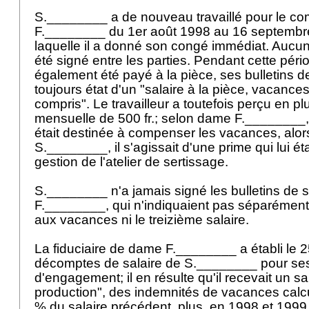
S.________ a de nouveau travaillé pour le c
F.________ du 1er août 1998 au 16 septembr
laquelle il a donné son congé immédiat. Aucun 
été signé entre les parties. Pendant cette pér
également été payé à la pièce, ses bulletins de
toujours état d'un "salaire à la pièce, vacance
compris". Le travailleur a toutefois perçu en p
mensuelle de 500 fr.; selon dame F.________, c
était destinée à compenser les vacances, alor
S.________, il s'agissait d'une prime qui lui ét
gestion de l'atelier de sertissage.
S.________ n'a jamais signé les bulletins de 
F.________, qui n'indiquaient pas séparément l
aux vacances ni le treizième salaire.
La fiduciaire de dame F.________ a établi le
décomptes de salaire de S.________ pour se
d'engagement; il en résulte qu'il recevait un sa
production", des indemnités de vacances calc
% du salaire précédent, plus, en 1998 et 1999, 