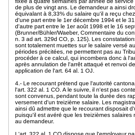
fixée à quatre semaines par année de service p
de plus de vingt ans. Le demandeur a ainsi dr
équivalant à 8,33% du salaire qu'il a reçu che
d'une part entre le 1er décembre 1994 et le 
d'autre part entre le 1er août 1998 et le 16 s
(Brunner/Bühler/Waeber, Commentaire du contra
n. 3 ad
art. 329d CO
, p. 125). Les constatations
sont totalement muettes sur le salaire versé a
périodes précitées, ne permettent pas au Tribu
procéder à ce calcul, qui incombera donc à l'a
après annulation de l'arrêt attaqué et renvoi de 
application de l'
art. 64 al. 1 OJ
.
4.- Le recourant prétend que l'autorité canton
l'
art. 322 al. 1 CO
. A le suivre, il n'est pas con
sont convenus, pendant toute la durée des rapp
versement d'un treizième salaire. Les magistr
ainsi dû admettre que le recourant disposait d
puisqu'il est avéré que les treizièmes salaires
au demandeur.
L'
art. 322 al. 1 CO
dispose que l'employeur paie