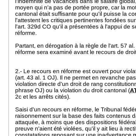
l'indemnité de vacances dans le salaire global,
moyen qui n'a pas de portée propre, car la moti
cantonal était suffisante pour qu'il puisse la
l'attestent les critiques pertinentes fondées su
l'
art. 329d CO
qu'il a présentées à l'appui de 
réforme.
Partant, en dérogation à la règle de l'
art. 57 al
réforme sera examiné avant le recours de droit
2.- Le recours en réforme est ouvert pour violat
(
art. 43 al. 1 OJ
). Il ne permet en revanche pas
violation directe d'un droit de rang constitutionn
phrase OJ) ou la violation du droit cantonal (
AT
2c et les arrêts cités).
Saisi d'un recours en réforme, le Tribunal fédé
raisonnement sur la base des faits contenus d
attaquée, à moins que des dispositions fédéra
preuve n'aient été violées, qu'il y ait lieu à rect
constatations reposant sur une inadvertance m