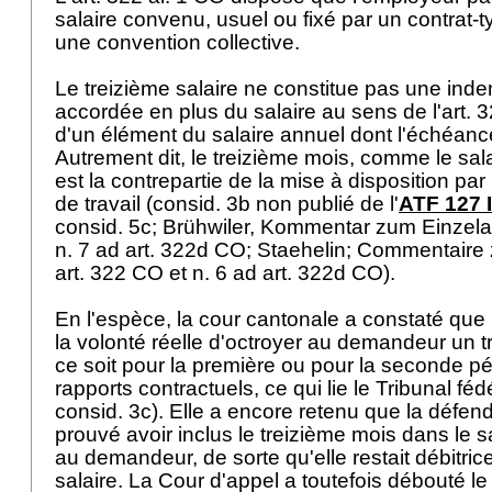
salaire convenu, usuel ou fixé par un contrat-t
une convention collective.
Le treizième salaire ne constitue pas une inde
accordée en plus du salaire au sens de l'
art. 
d'un élément du salaire annuel dont l'échéance
Autrement dit, le treizième mois, comme le sala
est la contrepartie de la mise à disposition par 
de travail (consid. 3b non publié de l'
ATF 127 I
consid. 5c; Brühwiler, Kommentar zum Einzelar
n. 7 ad
art. 322d CO
; Staehelin; Commentaire z
art. 322 CO
et n. 6 ad
art. 322d CO
).
En l'espèce, la cour cantonale a constaté que 
la volonté réelle d'octroyer au demandeur un t
ce soit pour la première ou pour la seconde pé
rapports contractuels, ce qui lie le Tribunal fédé
consid. 3c). Elle a encore retenu que la défen
prouvé avoir inclus le treizième mois dans le 
au demandeur, de sorte qu'elle restait débitric
salaire. La Cour d'appel a toutefois débouté le 