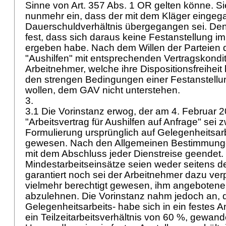
Sinne von
Art. 357 Abs. 1 OR
gelten könne. Si
nunmehr ein, dass der mit dem Kläger eingega
Dauerschuldverhältnis übergegangen sei. Den
fest, dass sich daraus keine Festanstellung 
ergeben habe. Nach dem Willen der Parteien 
"Aushilfen" mit entsprechenden Vertragskondit
Arbeitnehmer, welche ihre Dispositionsfreiheit
den strengen Bedingungen einer Festanstellun
wollen, dem GAV nicht unterstehen.
3.
3.1 Die Vorinstanz erwog, der am 4. Februar
"Arbeitsvertrag für Aushilfen auf Anfrage" sei 
Formulierung ursprünglich auf Gelegenheitsarb
gewesen. Nach den Allgemeinen Bestimmunge
mit dem Abschluss jeder Dienstreise geendet.
Mindestarbeitseinsätze seien weder seitens de
garantiert noch sei der Arbeitnehmer dazu verp
vielmehr berechtigt gewesen, ihm angebotene
abzulehnen. Die Vorinstanz nahm jedoch an, 
Gelegenheitsarbeits- habe sich in ein festes A
ein Teilzeitarbeitsverhältnis von 60 %, gewande