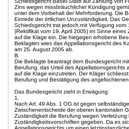
Schiedsgericht Basel-Stadt auf Zahlung von F
Zins wegen missbräuchlicher Kündigung ge
unter dem Vorbehalt der Mehrforderung. Die B
Einrede der örtlichen Unzuständigkeit. Das G
Schiedsgericht trat jedoch mit Verfügung vom 
(Rektifikat vom 19. April 2005) im Sinne eine
auf die Klage ein. Die hiegegen erhobene Be
Beklagten wies das Appellationsgericht des K
am 25. August 2005 ab.
B.
Die Beklagte beantragt dem Bundesgericht mi
Berufung, das Urteil des Appellationsgerichts
auf die Klage einzutreten. Der Kläger schliess
Berufung und Bestätigung des angefochtenen 
Das Bundesgericht zieht in Erwägung:
1.
Nach
Art. 49 Abs. 1 OG
ist gegen selbständige
Zwischenentscheide der oberen kantonalen Ge
Zuständigkeit die Berufung wegen Verletzung 
Zuständigkeitsvorschriften gegeben. Da es sic
Appellationsgerichts um einen letztinstanzlic