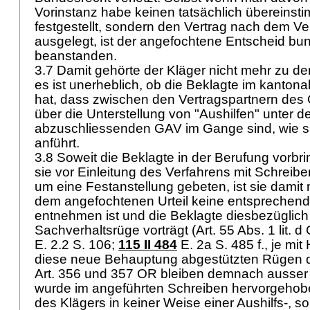
Vorinstanz habe keinen tatsächlich übereinst
festgestellt, sondern den Vertrag nach dem Ve
ausgelegt, ist der angefochtene Entscheid bun
beanstanden.
3.7 Damit gehörte der Kläger nicht mehr zu de
es ist unerheblich, ob die Beklagte im kantona
hat, dass zwischen den Vertragspartnern de
über die Unterstellung von "Aushilfen" unter 
abzuschliessenden GAV im Gange sind, wie si
anführt.
3.8 Soweit die Beklagte in der Berufung vorbri
sie vor Einleitung des Verfahrens mit Schreib
um eine Festanstellung gebeten, ist sie damit 
dem angefochtenen Urteil keine entsprechend
entnehmen ist und die Beklagte diesbezüglich
Sachverhaltsrüge vorträgt (
Art. 55 Abs. 1 lit. 
E. 2.2 S. 106;
115 II 484
E. 2a S. 485 f., je mit
diese neue Behauptung abgestützten Rügen d
Art. 356 und 357 OR
bleiben demnach ausser 
wurde im angeführten Schreiben hervorgehoben
des Klägers in keiner Weise einer Aushilfs-, s