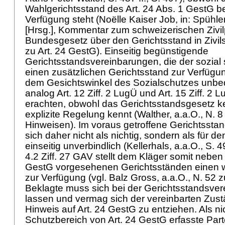
Wahlgerichtsstand des
Art. 24 Abs. 1 GestG
be
Verfügung steht (Noëlle Kaiser Job, in: Spühle
[Hrsg.], Kommentar zum schweizerischen Zivil
Bundesgesetz über den Gerichtsstand in Zivil
zu
Art. 24 GestG
). Einseitig begünstigende
Gerichtsstandsvereinbarungen, die der sozial
einen zusätzlichen Gerichtsstand zur Verfügung
dem Gesichtswinkel des Sozialschutzes unbe
analog
Art. 12 Ziff. 2 LugÜ
und
Art. 15 Ziff. 2 
erachten, obwohl das Gerichtsstandsgesetz 
explizite Regelung kennt (Walther, a.a.O., N. 
Hinweisen). Im voraus getroffene Gerichtsst
sich daher nicht als nichtig, sondern als für d
einseitig unverbindlich (Kellerhals, a.a.O., S. 
4.2 Ziff. 27 GAV stellt dem Kläger somit neben
GestG
vorgesehenen Gerichtsständen einen w
zur Verfügung (vgl. Balz Gross, a.a.O., N. 52 
Beklagte muss sich bei der Gerichtsstandsve
lassen und vermag sich der vereinbarten Zustä
Hinweis auf
Art. 24 GestG
zu entziehen. Als n
Schutzbereich von
Art. 24 GestG
erfasste Par