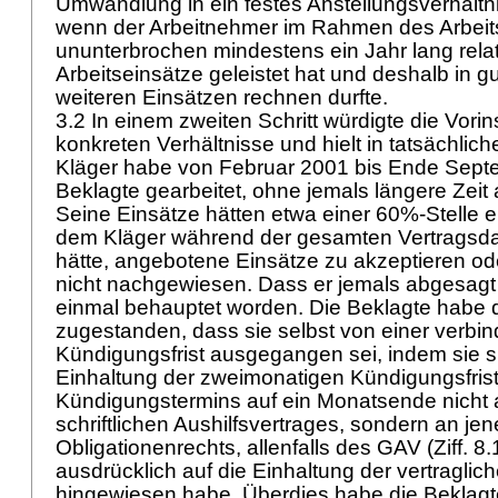
Umwandlung in ein festes Anstellungsverhält
wenn der Arbeitnehmer im Rahmen des Arbeit
ununterbrochen mindestens ein Jahr lang rela
Arbeitseinsätze geleistet hat und deshalb in g
weiteren Einsätzen rechnen durfte.
3.2 In einem zweiten Schritt würdigte die Vori
konkreten Verhältnisse und hielt in tatsächliche
Kläger habe von Februar 2001 bis Ende Septe
Beklagte gearbeitet, ohne jemals längere Zeit
Seine Einsätze hätten etwa einer 60%-Stelle 
dem Kläger während der gesamten Vertragsda
hätte, angebotene Einsätze zu akzeptieren od
nicht nachgewiesen. Dass er jemals abgesagt h
einmal behauptet worden. Die Beklagte habe d
zugestanden, dass sie selbst von einer verbin
Kündigungsfrist ausgegangen sei, indem sie si
Einhaltung der zweimonatigen Kündigungsfris
Kündigungstermins auf ein Monatsende nicht 
schriftlichen Aushilfsvertrages, sondern an je
Obligationenrechts, allenfalls des GAV (Ziff. 8
ausdrücklich auf die Einhaltung der vertraglic
hingewiesen habe. Überdies habe die Beklag