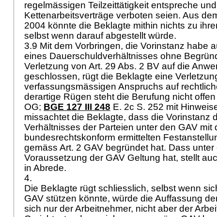
regelmässigen Teilzeittätigkeit entspreche un
Kettenarbeitsverträge verboten seien. Aus dem
2004 könnte die Beklagte mithin nichts zu ihr
selbst wenn darauf abgestellt würde.
3.9 Mit dem Vorbringen, die Vorinstanz habe 
eines Dauerschuldverhältnisses ohne Begrün
Verletzung von
Art. 29 Abs. 2 BV
auf die Anwe
geschlossen, rügt die Beklagte eine Verletzun
verfassungsmässigen Anspruchs auf rechtlich
derartige Rügen steht die Berufung nicht offen 
OG
;
BGE 127 III 248
E. 2c S. 252 mit Hinweis
missachtet die Beklagte, dass die Vorinstanz d
Verhältnisses der Parteien unter den GAV mit 
bundesrechtskonform ermittelten Festanstellu
gemäss Art. 2 GAV begründet hat. Dass unter 
Voraussetzung der GAV Geltung hat, stellt auc
in Abrede.
4.
Die Beklagte rügt schliesslich, selbst wenn si
GAV stützen könnte, würde die Auffassung der
sich nur der Arbeitnehmer, nicht aber der Arbei