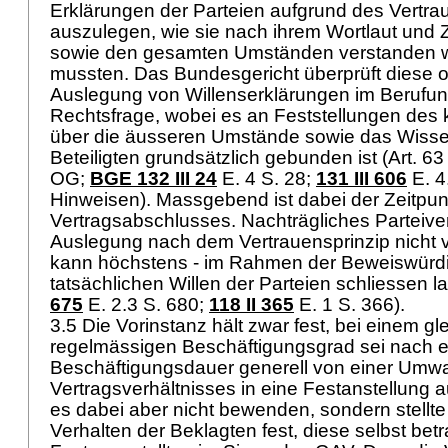
Erklärungen der Parteien aufgrund des Vertra
auszulegen, wie sie nach ihrem Wortlaut u
sowie den gesamten Umständen verstanden w
mussten. Das Bundesgericht überprüft diese ob
Auslegung von Willenserklärungen im Berufun
Rechtsfrage, wobei es an Feststellungen des 
über die äusseren Umstände sowie das Wisse
Beteiligten grundsätzlich gebunden ist (
Art. 6
OG
;
BGE 132 III 24
E. 4 S. 28;
131 III 606
E. 4.
Hinweisen). Massgebend ist dabei der Zeitpun
Vertragsabschlusses. Nachträgliches Parteiverh
Auslegung nach dem Vertrauensprinzip nicht 
kann höchstens - im Rahmen der Beweiswürdi
tatsächlichen Willen der Parteien schliessen l
675
E. 2.3 S. 680;
118 II 365
E. 1 S. 366).
3.5 Die Vorinstanz hält zwar fest, bei einem g
regelmässigen Beschäftigungsgrad sei nach e
Beschäftigungsdauer generell von einer Umw
Vertragsverhältnisses in eine Festanstellung 
es dabei aber nicht bewenden, sondern stellte
Verhalten der Beklagten fest, diese selbst bet