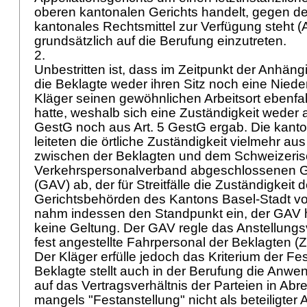
oberen kantonalen Gerichts handelt, gegen de
kantonales Rechtsmittel zur Verfügung steht (
grundsätzlich auf die Berufung einzutreten.
2.
Unbestritten ist, dass im Zeitpunkt der Anhä
die Beklagte weder ihren Sitz noch eine Nied
Kläger seinen gewöhnlichen Arbeitsort ebenfall
hatte, weshalb sich eine Zuständigkeit weder
GestG
noch aus
Art. 5 GestG
ergab. Die kanto
leiteten die örtliche Zuständigkeit vielmehr aus
zwischen der Beklagten und dem Schweizeri
Verkehrspersonalverband abgeschlossenen G
(GAV) ab, der für Streitfälle die Zuständigkeit 
Gerichtsbehörden des Kantons Basel-Stadt vor
nahm indessen den Standpunkt ein, der GAV h
keine Geltung. Der GAV regle das Anstellungsv
fest angestellte Fahrpersonal der Beklagten (Zi
Der Kläger erfülle jedoch das Kriterium der Fes
Beklagte stellt auch in der Berufung die Anw
auf das Vertragsverhältnis der Parteien in Abre
mangels "Festanstellung" nicht als beteiligter