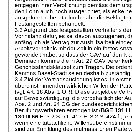
entgegen ihrer Verpflichtung gemäss dem ursp
den Lohn auch noch ausgerichtet, als er kein
ausgeführt habe. Dadurch habe die Beklagte 
Festangestellten behandelt.
3.3 Aufgrund des festgestellten Verhaltens der 
Vorinstanz dafür, es sei davon auszugehen, d
anfänglich als Vertrag zur Aushilfsarbeit ein
Arbeitsverhältnis mit der Zeit in ein festes Ans
gewandelt habe, so dass der GAV auf den Klä
Demnach komme die in Art. 27 GAV verankert
Gerichtsstandsklausel zum Tragen. Die ordent
Kantons Basel-Stadt seien deshalb zuständig
3.4 Ziel der Vertragsauslegung ist es, in erster
übereinstimmenden wirklichen Willen der Parte
(vgl.
Art. 18 Abs. 1 OR
). Diese subjektive Ver
auf Beweiswürdigung, die vorbehältlich der 
Abs. 2 und
Art. 64 OG
der bundesgerichtliche
Berufungsverfahren entzogen ist (
BGE 131 III
130 III 66
E. 3.2 S. 71; 417 E. 3.2 S. 424 f., je 
wenn eine tatsächliche Willensübereinstimmu
sind zur Ermittlung des mutmasslichen Parteiwi