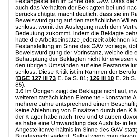
Festangestellten im Sinne des GAV. Dass die 
auch das Verhalten der Beklagten bei und na
berücksichtigte, macht deutlich, dass sie im 
Beweiswürdigung auf den tatsächlichen Willen
schloss, womit der Auslegung nach dem Vertr
Bedeutung zukommt. Indem die Beklagte behau
hätte die Arbeitseinsätze jederzeit ablehnen 
Festanstellung im Sinne des GAV vorliege, übt 
Beweiswürdigung der Vorinstanz, welche die
Behauptung der Beklagten nicht für erwiesen 
den übrigen Umständen auf eine Festanstell
schloss. Diese Kritik ist im Rahmen der Berufu
(
BGE 127 III 73
E. 6a S. 81;
126 III 10
E. 2b S.
85).
3.6 Im Übrigen zeigt die Beklagte nicht auf, in
weiteren tatsächlichen Elemente - konstante A
mehrere Jahre entsprechend einem Beschäfti
keine Ablehnung von Einsätzen durch den Klä
der Kläger habe nach Treu und Glauben davo
es habe eine Umwandlung des Aushilfs- in fes
Angestelltenverhältnis im Sinne des GAV stat
Bundesrecht verletzt. Selbst wenn man davon 