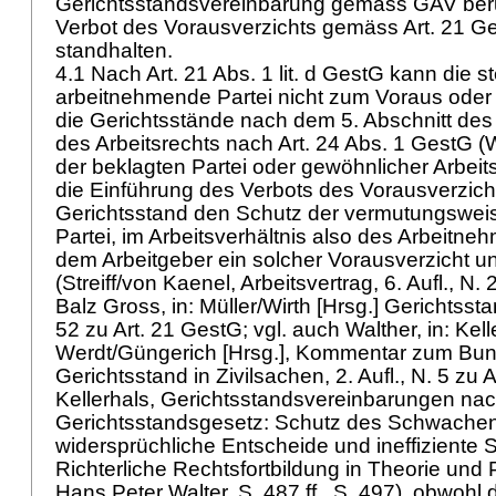
Gerichtsstandsvereinbarung gemäss GAV ber
Verbot des Vorausverzichts gemäss
Art. 21 G
standhalten.
4.1 Nach
Art. 21 Abs. 1 lit. d GestG
kann die s
arbeitnehmende Partei nicht zum Voraus oder
die Gerichtsstände nach dem 5. Abschnitt des
des Arbeitsrechts nach
Art. 24 Abs. 1 GestG
(W
der beklagten Partei oder gewöhnlicher Arbeits
die Einführung des Verbots des Vorausverzich
Gerichtsstand den Schutz der vermutungswe
Partei, im Arbeitsverhältnis also des Arbeitneh
dem Arbeitgeber ein solcher Vorausverzicht
(Streiff/von Kaenel, Arbeitsvertrag, 6. Aufl., N.
Balz Gross, in: Müller/Wirth [Hrsg.] Gerichtss
52 zu
Art. 21 GestG
; vgl. auch Walther, in: Kel
Werdt/Güngerich [Hrsg.], Kommentar zum Bu
Gerichtsstand in Zivilsachen, 2. Aufl., N. 5 zu
A
Kellerhals, Gerichtsstandsvereinbarungen na
Gerichtsstandsgesetz: Schutz des Schwachen
widersprüchliche Entscheide und ineffiziente St
Richterliche Rechtsfortbildung in Theorie und Pr
Hans Peter Walter, S. 487 ff., S. 497), obwohl 