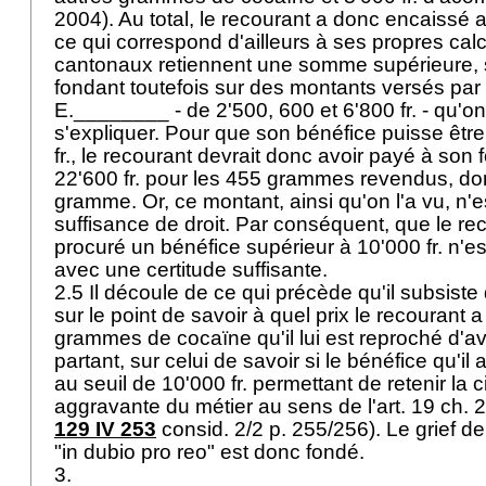
2004). Au total, le recourant a donc encaissé a
ce qui correspond d'ailleurs à ses propres calc
cantonaux retiennent une somme supérieure, so
fondant toutefois sur des montants versés par
E.________ - de 2'500, 600 et 6'800 fr. - qu'o
s'expliquer. Pour que son bénéfice puisse êtr
fr., le recourant devrait donc avoir payé à son
22'600 fr. pour les 455 grammes revendus, donc
gramme. Or, ce montant, ainsi qu'on l'a vu, n'e
suffisance de droit. Par conséquent, que le rec
procuré un bénéfice supérieur à 10'000 fr. n'es
avec une certitude suffisante.
2.5 Il découle de ce qui précède qu'il subsist
sur le point de savoir à quel prix le recourant 
grammes de cocaïne qu'il lui est reproché d'av
partant, sur celui de savoir si le bénéfice qu'il 
au seuil de 10'000 fr. permettant de retenir la 
aggravante du métier au sens de l'
art. 19 ch. 2
129 IV 253
consid. 2/2 p. 255/256). Le grief de
"in dubio pro reo" est donc fondé.
3.