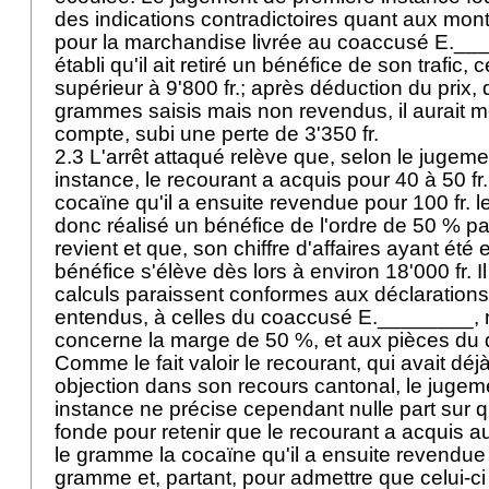
des indications contradictoires quant aux mont
pour la marchandise livrée au coaccusé E._
établi qu'il ait retiré un bénéfice de son trafic, c
supérieur à 9'800 fr.; après déduction du prix, 
grammes saisis mais non revendus, il aurait m
compte, subi une perte de 3'350 fr.
2.3 L'arrêt attaqué relève que, selon le jugem
instance, le recourant a acquis pour 40 à 50 fr
cocaïne qu'il a ensuite revendue pour 100 fr. l
donc réalisé un bénéfice de l'ordre de 50 % pa
revient et que, son chiffre d'affaires ayant été 
bénéfice s'élève dès lors à environ 18'000 fr. 
calculs paraissent conformes aux déclaration
entendus, à celles du coaccusé E.________,
concerne la marge de 50 %, et aux pièces du 
Comme le fait valoir le recourant, qui avait déj
objection dans son recours cantonal, le jugem
instance ne précise cependant nulle part sur q
fonde pour retenir que le recourant a acquis au 
le gramme la cocaïne qu'il a ensuite revendue 
gramme et, partant, pour admettre que celui-ci