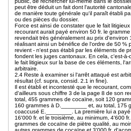
public, de rechercher lui-même dans le dossie
peut être déduit un fait dont l'autorité cantonal
de manière toute générale qu'il paraît établi 
ou des pièces du dossier.
Force est ainsi de constater que le fait litigieux
recourant aurait payé environ 50 fr. le gramme 
revendait très généralement au prix d'environ 
réalisant ainsi un bénéfice de l'ordre de 50 % 
revient - n'est pas établi par les éléments de 
fondent les juges cantonaux. En cela, c'est-à-di
le fait litigieux sur la base de ces éléments, l'a
arbitraire.
2.4 Reste à examiner si l'arrêt attaqué est arbi
résultat (cf. supra, consid. 2.1 in fine).
Il est établi et incontesté que le recourant, co
d'ailleurs sous chiffre 3 de la page 8 de son r
total, 455 grammes de cocaïne, soit 120 gra
160 grammes à D.________ et, au total, 175
coaccusé E.________. La première lui a payé 1
16'000 fr. et le troisième, au minimum, 4'600 fr.
grammes de cocaïne de piètre qualité, au moin
autres grammes de cocaïne et 3'000 fr. d'acom