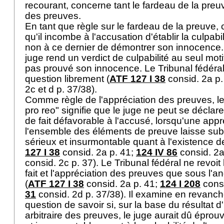
recourant, concerne tant le fardeau de la preu
des preuves.
En tant que règle sur le fardeau de la preuve, c
qu'il incombe à l'accusation d'établir la culpabil
non à ce dernier de démontrer son innocence. I
juge rend un verdict de culpabilité au seul moti
pas prouvé son innocence. Le Tribunal fédéra
question librement (
ATF 127 I 38
consid. 2a p.
2c et d p. 37/38).
Comme règle de l'appréciation des preuves, le 
pro reo" signifie que le juge ne peut se déclar
de fait défavorable à l'accusé, lorsqu'une appr
l'ensemble des éléments de preuve laisse sub
sérieux et insurmontable quant à l'existence de 
127 I 38
consid. 2a p. 41;
124 IV 86
consid. 2a
consid. 2c p. 37). Le Tribunal fédéral ne revoit
fait et l'appréciation des preuves que sous l'ang
(
ATF 127 I 38
consid. 2a p. 41;
124 I 208
consi
31
consid. 2d p. 37/38). Il examine en revanch
question de savoir si, sur la base du résultat 
arbitraire des preuves, le juge aurait dû éprou