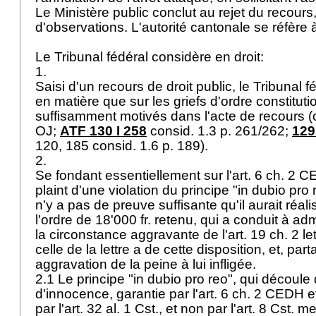
Le Ministère public conclut au rejet du recours
d'observations. L'autorité cantonale se réfère 
Le Tribunal fédéral considère en droit:
1.
Saisi d'un recours de droit public, le Tribunal f
en matière que sur les griefs d'ordre constitut
suffisamment motivés dans l'acte de recours (
OJ
;
ATF 130 I 258
consid. 1.3 p. 261/262;
129
120, 185 consid. 1.6 p. 189).
2.
Se fondant essentiellement sur l'
art. 6 ch. 2 
plaint d'une violation du principe "in dubio pro re
n'y a pas de preuve suffisante qu'il aurait réal
l'ordre de 18'000 fr. retenu, qui a conduit à adm
la circonstance aggravante de l'
art. 19 ch. 2 le
celle de la lettre a de cette disposition, et, part
aggravation de la peine à lui infligée.
2.1 Le principe "in dubio pro reo", qui découle
d'innocence, garantie par l'
art. 6 ch. 2 CEDH
et
par l'
art. 32 al. 1 Cst.
, et non par l'
art. 8 Cst.
men