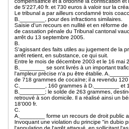
compensatrice et a ordonné la confiscation et l
de 5'227,40 fr. et 730 euros à valoir sur la cr
Le tribunal a par ailleurs condamné trois coac
B.________, pour des infractions similaires.
Saisie d'un recours en nullité et en réforme d
de cassation pénale du Tribunal cantonal vaudo
arrêt du 13 septembre 2005.
B.
S'agissant des faits utiles au jugement de la 
arrêt retient, en substance, ce qui suit.
Entre le mois de décembre 2003 et le 16 mai 
B.________ se sont livrés à un important trafi
l'ampleur précise n'a pu être établie. A.______
de 718 grammes de cocaïne; il a revendu 12
C.________, 160 grammes à D.________ et 
B.________; le solde de 263 grammes, destiné
retrouvé à son domicile. Il a réalisé ainsi un b
18'000 fr.
C.
A.________ forme un recours de droit public au
Invoquant une violation du principe "in dubio pr
l'annulation de l'arrêt attaqué, en sollicitant l'a