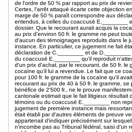
de l'ordre de 50 % par rapport au prix de revie
Certes, l'arrêt attaqué écarte cette objection e
marge de 50 % paraît correspondre aux décla
entendus, à celles du coaccusé E.________ e
dossier. Que le recourant aurait acquis la coca
au prix d'environ 50 fr. le gramme ne peut toute
d'aucun des témoignages reproduits dans le 
instance. En particulier, ce jugement ne fait ét
déclaration de C.________ et de D.________ 
du coaccusé E.________ qu'il reproduit n'atte
d'un prix d'achat, par le recourant, de 50 fr. l
cocaïne qu'il lui a revendue. Le fait que ce c
pour 100 fr. le gramme de la cocaïne qu'il avai
recourant au prix de 40 à 50 fr. le gramme, se 
bénéfice de 2'500 fr., ne le prouve manifesteme
cantonale estimait que le fait litigieux résultait
témoins ou du coaccusé E.________ non repr
jugement de première instance mais ressortant
était établi par d'autres éléments de preuve ver
appartenait d'indiquer précisément sur lesquelle
n'incombe pas au Tribunal fédéral, saisi d'un r