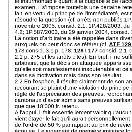
et insurmontable quant à la culpabilité de l'ac
examen, il s'impose toutefois une certaine rete
fait, en vertu du principe de l'immédiateté, e
résoudre la question (cf. arrêts non publiés 1
novembre 2005, consid. 2.1; 1P.428/2003, du 8
4.2; 1P.587/2003, du 29 janvier 2004, consid. 
La notion d'arbitraire a été rappelée dans diver
auxquels on peut donc se référer (cf.
ATF 129 
173 consid. 3.1 p. 178;
128 I 177
consid. 2.1 p
2.1 p. 275 et les arrêts cités). En bref, il ne suffi
arbitraire, que la décision attaquée apparaisse c
qu'elle soit manifestement insoutenable et ce
dans sa motivation mais dans son résultat.
2.2 En l'espèce, il résulte clairement de son 
recourant se plaint d'une violation du principe
règle de l'appréciation des preuves, reprochan
cantonaux d'avoir admis sans preuves suffisan
quelque 18'000 fr. retenu.
A l'appui, il fait essentiellement valoir qu'auc
vient étayer le fait qu'il aurait personnellement
de l'ordre de 50 % par rapport au prix de revie
écoulée. Le jugement de première instance fo