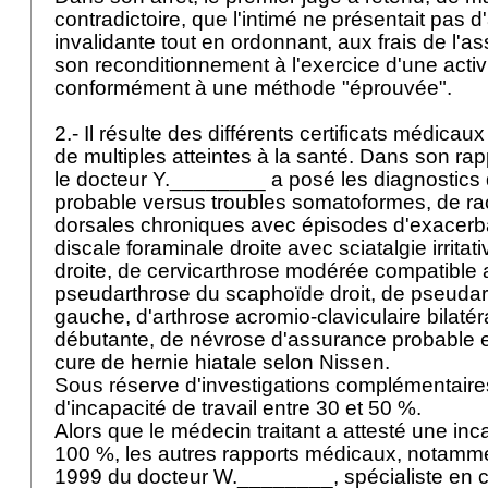
contradictoire, que l'intimé ne présentait pas d'
invalidante tout en ordonnant, aux frais de l'as
son reconditionnement à l'exercice d'une activi
conformément à une méthode "éprouvée".
2.- Il résulte des différents certificats médicau
de multiples atteintes à la santé. Dans son rapp
le docteur Y.________ a posé les diagnostics 
probable versus troubles somatoformes, de ra
dorsales chroniques avec épisodes d'exacerba
discale foraminale droite avec sciatalgie irritati
droite, de cervicarthrose modérée compatible 
pseudarthrose du scaphoïde droit, de pseudar
gauche, d'arthrose acromio-claviculaire bilatér
débutante, de névrose d'assurance probable e
cure de hernie hiatale selon Nissen.
Sous réserve d'investigations complémentaires, 
d'incapacité de travail entre 30 et 50 %.
Alors que le médecin traitant a attesté une inc
100 %, les autres rapports médicaux, notammen
1999 du docteur W.________, spécialiste en ch