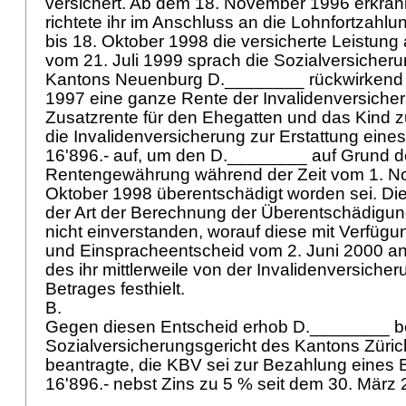
versichert. Ab dem 18. November 1996 erkran
richtete ihr im Anschluss an die Lohnfortzahlu
bis 18. Oktober 1998 die versicherte Leistung
vom 21. Juli 1999 sprach die Sozialversicheru
Kantons Neuenburg D.________ rückwirkend
1997 eine ganze Rente der Invalidenversiche
Zusatzrente für den Ehegatten und das Kind z
die Invalidenversicherung zur Erstattung eines
16'896.- auf, um den D.________ auf Grund d
Rentengewährung während der Zeit vom 1. N
Oktober 1998 überentschädigt worden sei. Die
der Art der Berechnung der Überentschädigu
nicht einverstanden, worauf diese mit Verfügu
und Einspracheentscheid vom 2. Juni 2000 an
des ihr mittlerweile von der Invalidenversicher
Betrages festhielt.
B.
Gegen diesen Entscheid erhob D.________ b
Sozialversicherungsgericht des Kantons Zür
beantragte, die KBV sei zur Bezahlung eines 
16'896.- nebst Zins zu 5 % seit dem 30. März 