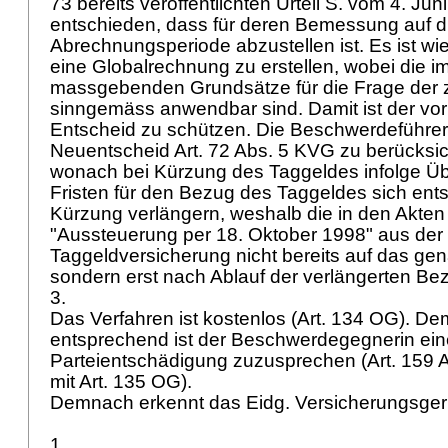
73 bereits veröffentlichten Urteil S. vom 4. Ju
entschieden, dass für deren Bemessung auf 
Abrechnungsperiode abzustellen ist. Es ist 
eine Globalrechnung zu erstellen, wobei die 
massgebenden Grundsätze für die Frage der 
sinngemäss anwendbar sind. Damit ist der vor
Entscheid zu schützen. Die Beschwerdeführer
Neuentscheid
Art. 72 Abs. 5 KVG
zu berücksic
wonach bei Kürzung des Taggeldes infolge Ü
Fristen für den Bezug des Taggeldes sich ent
Kürzung verlängern, weshalb die in den Akte
"Aussteuerung per 18. Oktober 1998" aus der
Taggeldversicherung nicht bereits auf das gen
sondern erst nach Ablauf der verlängerten B
3.
Das Verfahren ist kostenlos (
Art. 134 OG
). D
entsprechend ist der Beschwerdegegnerin ein
Parteientschädigung zuzusprechen (Art. 159 A
mit
Art. 135 OG
).
Demnach erkennt das Eidg. Versicherungsger
1.