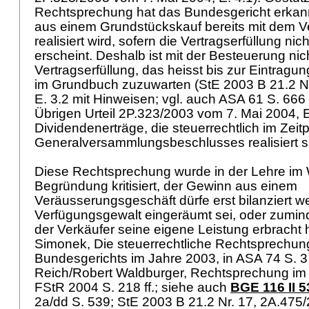
Rechtsprechung hat das Bundesgericht erkan
aus einem Grundstückskauf bereits mit dem V
realisiert wird, sofern die Vertragserfüllung nic
erscheint. Deshalb ist mit der Besteuerung nich
Vertragserfüllung, das heisst bis zur Eintrag
im Grundbuch zuzuwarten (StE 2003 B 21.2 Nr
E. 3.2 mit Hinweisen; vgl. auch ASA 61 S. 666 
Übrigen Urteil 2P.323/2003 vom 7. Mai 2004, E.
Dividendenerträge, die steuerrechtlich im Zeit
Generalversammlungsbeschlusses realisiert s
Diese Rechtsprechung wurde in der Lehre im 
Begründung kritisiert, der Gewinn aus einem
Veräusserungsgeschäft dürfe erst bilanziert w
Verfügungsgewalt eingeräumt sei, oder zumin
der Verkäufer seine eigene Leistung erbracht 
Simonek, Die steuerrechtliche Rechtsprechun
Bundesgerichts im Jahre 2003, in ASA 74 S. 3 
Reich/Robert Waldburger, Rechtsprechung im Ja
FStR 2004 S. 218 ff.; siehe auch
BGE 116 II 5
2a/dd S. 539; StE 2003 B 21.2 Nr. 17, 2A.475/