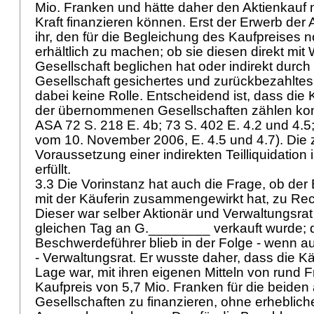
Mio. Franken und hätte daher den Aktienkauf 
Kraft finanzieren können. Erst der Erwerb der 
ihr, den für die Begleichung des Kaufpreises 
erhältlich zu machen; ob sie diesen direkt mit
Gesellschaft beglichen hat oder indirekt durch
Gesellschaft gesichertes und zurückbezahltes
dabei keine Rolle. Entscheidend ist, dass die 
der übernommenen Gesellschaften zählen kon
ASA 72 S. 218 E. 4b; 73 S. 402 E. 4.2 und 4.5
vom 10. November 2006, E. 4.5 und 4.7). Die 
Voraussetzung einer indirekten Teilliquidation i
erfüllt.
3.3 Die Vorinstanz hat auch die Frage, ob de
mit der Käuferin zusammengewirkt hat, zu Rec
Dieser war selber Aktionär und Verwaltungsrat
gleichen Tag an G.________ verkauft wurde; 
Beschwerdeführer blieb in der Folge - wenn au
- Verwaltungsrat. Er wusste daher, dass die Käu
Lage war, mit ihren eigenen Mitteln von rund F
Kaufpreis von 5,7 Mio. Franken für die beiden
Gesellschaften zu finanzieren, ohne erheblich