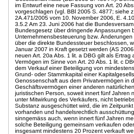
im Entwurf eine neue Fassung von
Art. 20 Abs
vorgeschlagen (vgl. BBl 2005 S. 4877; siehe 
2A.471/2005 vom 10. November 2006, E. 4.10
3.5.2 Am 23. Juni 2006 hat die Bundesversa
Bundesgesetz über dringende Anpassungen b
Unternehmensbesteuerung bzw. Änderungen
über die direkte Bundessteuer beschlossen, w
Januar 2007 in Kraft gesetzt werden (AS 200
neuen
Art. 20a Abs. 1 lit. a DBG
gilt als Ertra
Vermögen im Sinne von
Art. 20 Abs. 1 lit. c D
dem Verkauf einer Beteiligung von mindesten
Grund- oder Stammkapital einer Kapitalgesells
Genossenschaft aus dem Privatvermögen in 
Geschäftsvermögen einer anderen natürlichen
juristischen Person, soweit innert fünf Jahren
unter Mitwirkung des Verkäufers, nicht betrie
Substanz ausgeschüttet wird, die im Zeitpunkt
vorhanden und handelsrechtlich ausschüttungsf
sinngemäss auch, wenn innert fünf Jahren meh
solche Beteiligung gemeinsam verkaufen oder
insgesamt mindestens 20 Prozent verkauft we