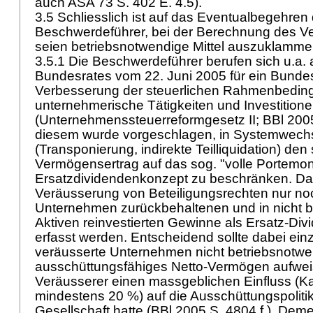
auch ASA 73 S. 402 E. 4.5).
3.5 Schliesslich ist auf das Eventualbegehren
Beschwerdeführer, bei der Berechnung des V
seien betriebsnotwendige Mittel auszuklamme
3.5.1 Die Beschwerdeführer berufen sich u.a. 
Bundesrates vom 22. Juni 2005 für ein Bunde
Verbesserung der steuerlichen Rahmenbedin
unternehmerische Tätigkeiten und Investition
(Unternehmenssteuerreformgesetz II; BBl 2005
diesem wurde vorgeschlagen, in Systemwechs
(Transponierung, indirekte Teilliquidation) den
Vermögensertrag auf das sog. "volle Portemon
Ersatzdividendenkonzept zu beschränken. Dan
Veräusserung von Beteiligungsrechten nur no
Unternehmen zurückbehaltenen und in nicht 
Aktiven reinvestierten Gewinne als Ersatz-Div
erfasst werden. Entscheidend sollte dabei einz
veräusserte Unternehmen nicht betriebsnotwe
ausschüttungsfähiges Netto-Vermögen aufwei
Veräusserer einen massgeblichen Einfluss (Ka
mindestens 20 %) auf die Ausschüttungspolitik
Gesellschaft hatte (BBl 2005 S. 4804 f.). De