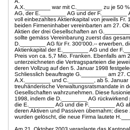
A.
A.X.________ war mit C.________ zu je 50 
AG, der E.________ AG und der F.________ AG 
voll einbezahltes Aktienkapital von jeweils Fr. 
beiden Firmeninhaber vereinbarten am 27. Ok
Aktien der drei Gesellschaften an G.________
sollte gemäss Vereinbarung zuerst das gesamt
D.________ AG für Fr. 300'000.-- erwerben, d
Aktienkapital der E.________ AG und der F.
Preis von ca. 5,7 Mio. Franken. Ebenfalls am 
unterzeichneten die Vertragsparteien die jewei
deren Vollzug auf den 5. Januar 1998 festgele
Schliesslich beauftragte G.________ am 27. 
A.X.________ und C.________, ab 5. Januar
treuhänderische Verwaltungsratsmandate in d
Gesellschaften wahrzunehmen. Diese fusionie
1998, indem die D.________ AG rückwirkend 
die E.________ AG und die F.________ AG ab
deren Aktiven und Passiven übernahm; diese 
wurden gelöscht, die neue Firma lautete H._
Am 21. Oktober 2003 veranlagte das Kantonal