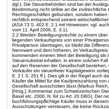
dgl.). Die Steuerbehörden sind bei der Ausleg
Bestimmung nicht strikte an die zivilrechtliche
Rechtsgeschäften gebunden, sondern haben 
rechtlich entsprechend seinem wirtschaftliche
(ASA 73 S. 402 E. 2.1 mit Hinweisen; vgl. auc
vom 11. April 2006, E. 3.1).
2.2 Werden Beteiligungsrechte zu einem übe
liegenden Verkaufspreis von einer Privatperso
Privatperson übertragen, so bleibt die Differ
Nennwert und dem höheren, im Verkaufsprei
kommenden inneren Wert der Beteiligung als l
Steuersubstrat erhalten. In einem solchen Fall 
auf den Reserven der Gesellschaft bestehen, 
Verkäufer ein steuerfreier Kapitalgewinn vorlieg
E. 2 f. S. 251 ff.). Dies gilt in der Regel auch 
Käufer die Mittel für die Kaufpreiszahlung von
Gesellschaft ausschütten lässt (Markus Reich,
[Hrsg.], Kommentar zum Schweizerischen Steue
Basel etc. 2000, N. 84 zu
Art. 20 DBG
). Der ni
buchführungspflichtige Käufer muss in diesem 
Ausschüttungen versteuern, die keine Rückz