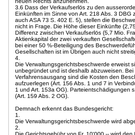
neuen Rechts anzunehmen.
3.6 Dass der Verkaufserlös zu den ausserorde
Einkünften im Sinne von
Art. 218 Abs. 3 DBG
z
auch ASA 73 S. 402 E. 5), stellen die Beschw
nicht in Frage. Die Höhe dieser Einkünfte (2,7
Differenz zwischen Verkaufserlös (5,7 Mio. Fr
Aktienkapital der zwei verkauften Gesellschafte
bei einer 50 %-Beteiligung des Beschwerdefü
Gesellschaften ist im Übrigen auch nicht streit
4.
Die Verwaltungsgerichtsbeschwerde erweist s
unbegründet und ist deshalb abzuweisen. Bei
Verfahrensausgang sind die Kosten den Besc
aufzuerlegen (Art. 156 Abs. 1 und 7 in Verbin
1 und
Art. 153a OG
). Parteientschädigungen s
(
Art. 159 Abs. 2 OG
).
Demnach erkennt das Bundesgericht:
1.
Die Verwaltungsgerichtsbeschwerde wird ab
2.
Die Gerichtsgebühr von Fr. 10'000.-- wird de