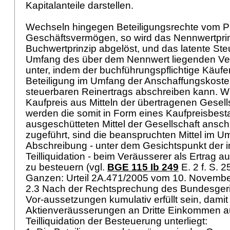
Kapitalanteile darstellen.
Wechseln hingegen Beteiligungsrechte vom Pri
Geschäftsvermögen, so wird das Nennwertpri
Buchwertprinzip abgelöst, und das latente Ste
Umfang des über dem Nennwert liegenden Ve
unter, indem der buchführungspflichtige Käufe
Beteiligung im Umfang der Anschaffungskoste
steuerbaren Reinertrags abschreiben kann. Wi
Kaufpreis aus Mitteln der übertragenen Gesells
werden die somit in Form eines Kaufpreisbesta
ausgeschütteten Mittel der Gesellschaft ansch
zugeführt, sind die beanspruchten Mittel im 
Abschreibung - unter dem Gesichtspunkt der i
Teilliquidation - beim Veräusserer als Ertrag a
zu besteuern (vgl.
BGE 115 Ib 249
E. 2 f. S. 2
Ganzen: Urteil 2A.471/2005 vom 10. November
2.3 Nach der Rechtsprechung des Bundesgeri
Vor-aussetzungen kumulativ erfüllt sein, damit
Aktienveräusserungen an Dritte Einkommen au
Teilliquidation der Besteuerung unterliegt: