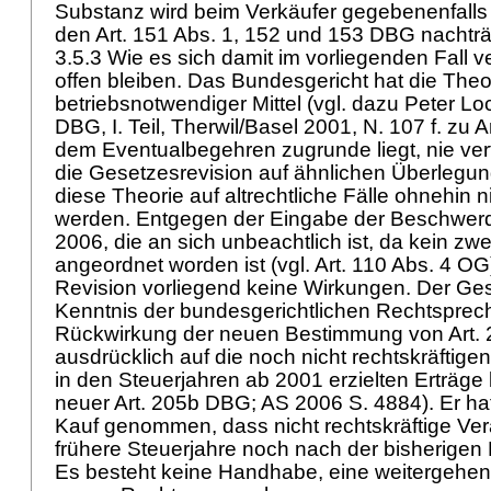
Substanz wird beim Verkäufer gegebenenfalls
den
Art. 151 Abs. 1, 152 und 153 DBG
nachträ
3.5.3 Wie es sich damit im vorliegenden Fall v
offen bleiben. Das Bundesgericht hat die The
betriebsnotwendiger Mittel (vgl. dazu Peter 
DBG, I. Teil, Therwil/Basel 2001, N. 107 f. zu
A
dem Eventualbegehren zugrunde liegt, nie ve
die Gesetzesrevision auf ähnlichen Überlegu
diese Theorie auf altrechtliche Fälle ohnehin n
werden. Entgegen der Eingabe der Beschwerde
2006, die an sich unbeachtlich ist, da kein zw
angeordnet worden ist (vgl.
Art. 110 Abs. 4 OG
Revision vorliegend keine Wirkungen. Der Ges
Kenntnis der bundesgerichtlichen Rechtsprech
Rückwirkung der neuen Bestimmung von
Art.
ausdrücklich auf die noch nicht rechtskräftig
in den Steuerjahren ab 2001 erzielten Erträge 
neuer
Art. 205b DBG
; AS 2006 S. 4884). Er ha
Kauf genommen, dass nicht rechtskräftige Ve
frühere Steuerjahre noch nach der bisherigen
Es besteht keine Handhabe, eine weitergehe