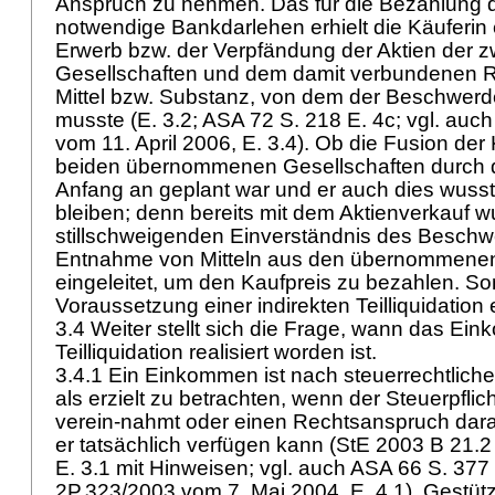
Anspruch zu nehmen. Das für die Bezahlung 
notwendige Bankdarlehen erhielt die Käuferin
Erwerb bzw. der Verpfändung der Aktien der 
Gesellschaften und dem damit verbundenen Rü
Mittel bzw. Substanz, von dem der Beschwerd
musste (E. 3.2; ASA 72 S. 218 E. 4c; vgl. auch
vom 11. April 2006, E. 3.4). Ob die Fusion der
beiden übernommenen Gesellschaften durch d
Anfang an geplant war und er auch dies wusst
bleiben; denn bereits mit dem Aktienverkauf w
stillschweigenden Einverständnis des Beschw
Entnahme von Mitteln aus den übernommenen
eingeleitet, um den Kaufpreis zu bezahlen. Somi
Voraussetzung einer indirekten Teilliquidation e
3.4 Weiter stellt sich die Frage, wann das Ei
Teilliquidation realisiert worden ist.
3.4.1 Ein Einkommen ist nach steuerrechtlic
als erzielt zu betrachten, wenn der Steuerpflic
verein-nahmt oder einen Rechtsanspruch darau
er tatsächlich verfügen kann (StE 2003 B 21.2
E. 3.1 mit Hinweisen; vgl. auch ASA 66 S. 377 E
2P.323/2003 vom 7. Mai 2004, E. 4.1). Gestütz