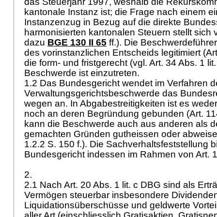
das Steuerjahr 1997, weshalb die Rekurskomm
kantonale Instanz ist; die Frage nach einem ei
Instanzenzug in Bezug auf die direkte Bundes
harmonisierten kantonalen Steuern stellt sich v
dazu
BGE 130 II 65
ff.). Die Beschwerdeführe
des vorinstanzlichen Entscheids legitimiert (
Ar
die form- und fristgerecht (vgl.
Art. 34 Abs. 1 li
Beschwerde ist einzutreten.
1.2 Das Bundesgericht wendet im Verfahren d
Verwaltungsgerichtsbeschwerde das Bundesr
wegen an. In Abgabestreitigkeiten ist es wede
noch an deren Begründung gebunden (
Art. 1
kann die Beschwerde auch aus anderen als d
gemachten Gründen gutheissen oder abweise
1.2.2 S. 150 f.). Die Sachverhaltsfeststellung 
Bundesgericht indessen im Rahmen von
Art.
2.
2.1 Nach
Art. 20 Abs. 1 lit. c DBG
sind als Ert
Vermögen steuerbar insbesondere Dividenden
Liquidationsüberschüsse und geldwerte Vortei
aller Art (einschliesslich Gratisaktien, Gratis