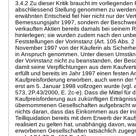
3.4.2 Zu dieser Kritik braucht im vorliegenden F
abschliessend Stellung genommen zu werden
erwähnten Entscheid fiel hier nicht nur der Ve
Bemessungsjahr 1997, sondern der Beschwer
verkauften Aktien bereits damals bei seinem 
hinterlegen; sie wurden zudem nach den unbes
Feststellungen der Vorinstanz (
Art. 105 Abs. 
November 1997 von der Käuferin als Sicherhei
in Anspruch genommen. Unter diesen Umstän
der Vorinstanz nicht zu beanstanden, der Be
damit seine Verpflichtungen aus dem Kaufver
erfüllt und bereits im Jahr 1997 einen festen A
Kaufpreisforderung erworben, auch wenn der 
erst am 5. Januar 1998 vollzogen wurde (vgl.
573, 2P.43/2000, E. 2c-e). Dass die Mittel für
Kaufpreisforderung aus zukünftigen Erträgnis
übernommenen Gesellschaften aufgebracht w
nichts daran, dass das Einkommen aus der in
Teilliquidation bereits mit dem Erwerb der Kau
realisiert zu gelten hat, unabhängig davon, wa
erworbenen Gesellschaften tatsächlich zugegri