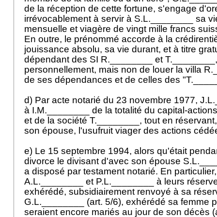
de la réception de cette fortune, s'engage d'or
irrévocablement à servir à S.L.________ sa vi
mensuelle et viagère de vingt mille francs suis
En outre, le prénommé accorde à la crédirentièr
jouissance absolu, sa vie durant, et à titre grat
dépendant des SI R.________ et T.________, c
personnellement, mais non de louer la villa R.
de ses dépendances et de celles des "T._______
d) Par acte notarié du 23 novembre 1977, J.L.
à I.M.________ de la totalité du capital-actio
et de la société T.________, tout en réservant
son épouse, l'usufruit viager des actions céd
e) Le 15 septembre 1994, alors qu'était penda
divorce le divisant d'avec son épouse S.L._
a disposé par testament notarié. En particulier, 
A.L.________ et P.L.________ à leurs réserves 
exhérédé, subsidiairement renvoyé à sa réserv
G.L.________ (art. 5/6), exhérédé sa femme po
seraient encore mariés au jour de son décès (a