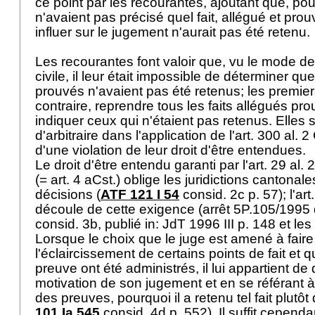
ce point par les recourantes, ajoutant que, pour
n'avaient pas précisé quel fait, allégué et prou
influer sur le jugement n'aurait pas été retenu.
Les recourantes font valoir que, vu le mode de
civile, il leur était impossible de déterminer qu
prouvés n'avaient pas été retenus; les premier
contraire, reprendre tous les faits allégués pr
indiquer ceux qui n'étaient pas retenus. Elles 
d'arbitraire dans l'application de l'
art. 300 al. 
d'une violation de leur droit d'être entendues.
Le droit d'être entendu garanti par l'
art. 29 al. 
(=
art. 4 aCst.
) oblige les juridictions cantonale
décisions (
ATF 121 I 54
consid. 2c p. 57); l'
art
découle de cette exigence (arrêt 5P.105/1995 d
consid. 3b, publié in: JdT 1996 III p. 148 et les
Lorsque le choix que le juge est amené à fair
l'éclaircissement de certains points de fait e
preuve ont été administrés, il lui appartient de 
motivation de son jugement et en se référant à
des preuves, pourquoi il a retenu tel fait plutôt 
101 Ia 545
consid. 4d p. 552). Il suffit cependa