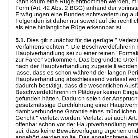
kann kaum eine Rüge entnommen werden, mit 
Form (
Art. 42 Abs. 2 BGG
) anhand der vorinst
Erwägungen eine Bundesrechtsverletzung auf
Folgenden ist daher nur soweit auf die rechtlic
als eine hinlängliche Rüge erkennbar ist.
5.1.
Dies gilt zunächst für die gerügte " Verlet
Verfahrensrechten ". Die Beschwerdeführerin 
Hauptverhandlung sei zu einer reinen "Formal
zur Farce" verkommen. Das begründete Urteil
nach der Hauptverhandlung zugestellt worde
lasse, dass es schon während der langen Peri
Hauptverhandlung abschliessend verfasst wor
dadurch bestätigt, dass die wesentlichen Aus
Beschwerdeführerin im Plädoyer keinen Eingan
gefunden hätten. Dadurch seien der Anspruch 
gesetzmässige Durchführung einer Hauptverh
damit verbundene Garantie eines mündlichen 
Gericht " verletzt worden. Verletzt sei auch
Art
offenbar schon vor der Hauptverhandlung en
sei, dass keine Beweisverfügung ergehen und
angehört werden sollte. Das angefochtene Ur