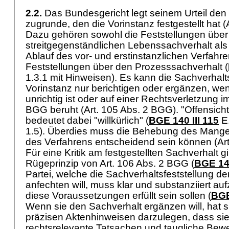
2.2.
Das Bundesgericht legt seinem Urteil den
zugrunde, den die Vorinstanz festgestellt hat (
Dazu gehören sowohl die Feststellungen über
streitgegenständlichen Lebenssachverhalt als
Ablauf des vor- und erstinstanzlichen Verfahre
Feststellungen über den Prozesssachverhalt (
1.3.1 mit Hinweisen). Es kann die Sachverhalts
Vorinstanz nur berichtigen oder ergänzen, wenn
unrichtig ist oder auf einer Rechtsverletzung 
BGG
beruht (
Art. 105 Abs. 2 BGG
). "Offensicht
bedeutet dabei "willkürlich" (
BGE 140 III 115
E.
1.5). Überdies muss die Behebung des Mange
des Verfahrens entscheidend sein können (
Ar
Für eine Kritik am festgestellten Sachverhalt gi
Rügeprinzip von
Art. 106 Abs. 2 BGG
(
BGE 140
Partei, welche die Sachverhaltsfeststellung de
anfechten will, muss klar und substanziiert auf
diese Voraussetzungen erfüllt sein sollen (
BGE
Wenn sie den Sachverhalt ergänzen will, hat 
präzisen Aktenhinweisen darzulegen, dass si
rechtsrelevante Tatsachen und taugliche Bewei