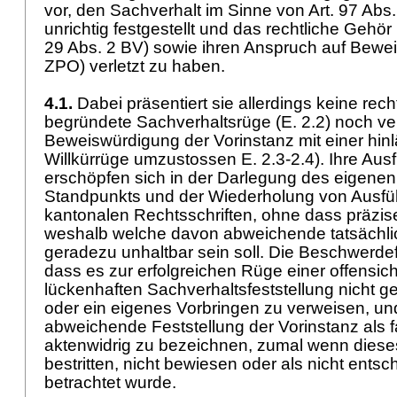
vor, den Sachverhalt im Sinne von
Art. 97 Abs
unrichtig festgestellt und das rechtliche Gehör 
29 Abs. 2 BV
) sowie ihren Anspruch auf Bew
ZPO
) verletzt zu haben.
4.1.
Dabei präsentiert sie allerdings keine re
begründete Sachverhaltsrüge (E. 2.2) noch ve
Beweiswürdigung der Vorinstanz mit einer hin
Willkürrüge umzustossen E. 2.3-2.4). Ihre Au
erschöpfen sich in der Darlegung des eigenen
Standpunkts und der Wiederholung von Ausfü
kantonalen Rechtsschriften, ohne dass präzise
weshalb welche davon abweichende tatsächlic
geradezu unhaltbar sein soll. Die Beschwerdef
dass es zur erfolgreichen Rüge einer offensich
lückenhaften Sachverhaltsfeststellung nicht ge
oder ein eigenes Vorbringen zu verweisen, un
abweichende Feststellung der Vorinstanz als f
aktenwidrig zu bezeichnen, zumal wenn diese
bestritten, nicht bewiesen oder als nicht entsc
betrachtet wurde.