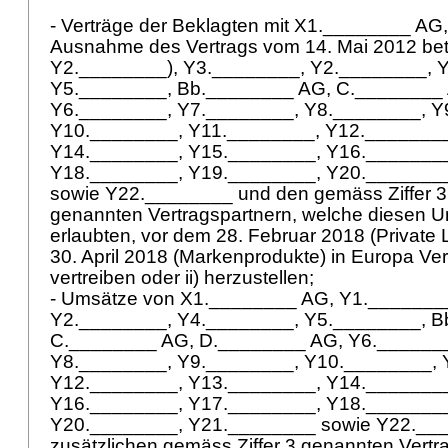
- Verträge der Beklagten mit X1.________ AG
Ausnahme des Vertrags vom 14. Mai 2012 bet
Y2.________), Y3.________, Y2.________, 
Y5.________, Bb.________ AG, C.________
Y6.________, Y7.________, Y8.________, Y
Y10.________, Y11.________, Y12.________
Y14.________, Y15.________, Y16.________
Y18.________, Y19.________, Y20._______
sowie Y22.________ und den gemäss Ziffer 3 
genannten Vertragspartnern, welche diesen 
erlaubten, vor dem 28. Februar 2018 (Private 
30. April 2018 (Markenprodukte) in Europa Ver
vertreiben oder ii) herzustellen;
- Umsätze von X1.________ AG, Y1._______
Y2.________, Y4.________, Y5.________, B
C.________ AG, D.________ AG, Y6._______
Y8.________, Y9.________, Y10.________, 
Y12.________, Y13.________, Y14.________
Y16.________, Y17.________, Y18.________
Y20.________, Y21.________ sowie Y22.___
zusätzlichen gemäss Ziffer 3 genannten Vertr