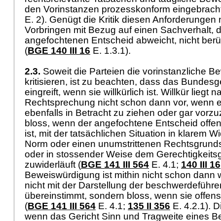
den Vorinstanzen prozesskonform eingebracht
E. 2). Genügt die Kritik diesen Anforderungen 
Vorbringen mit Bezug auf einen Sachverhalt, 
angefochtenen Entscheid abweicht, nicht berü
(
BGE 140 III 16
E. 1.3.1).
2.3.
Soweit die Parteien die vorinstanzliche 
kritisieren, ist zu beachten, dass das Bundesge
eingreift, wenn sie willkürlich ist. Willkür liegt 
Rechtsprechung nicht schon dann vor, wenn 
ebenfalls in Betracht zu ziehen oder gar vorz
bloss, wenn der angefochtene Entscheid offens
ist, mit der tatsächlichen Situation in klarem W
Norm oder einen unumstrittenen Rechtsgrundsa
oder in stossender Weise dem Gerechtigkeit
zuwiderläuft (
BGE 141 III 564
E. 4.1;
140 III 16
Beweiswürdigung ist mithin nicht schon dann wi
nicht mit der Darstellung der beschwerdeführe
übereinstimmt, sondern bloss, wenn sie offensic
(
BGE 141 III 564
E. 4.1;
135 II 356
E. 4.2.1). D
wenn das Gericht Sinn und Tragweite eines Be