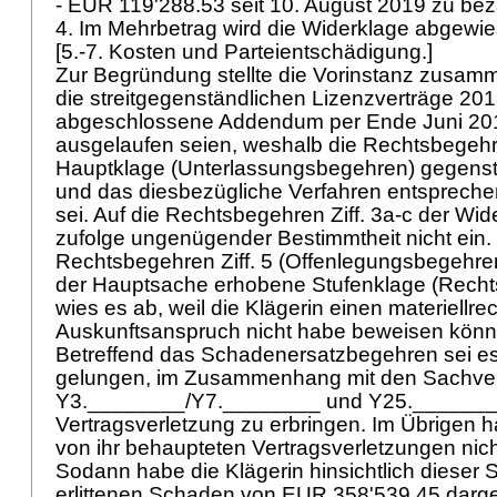
- EUR 119'288.53 seit 10. August 2019 zu be
4. Im Mehrbetrag wird die Widerklage abgewi
[5.-7. Kosten und Parteientschädigung.]
Zur Begründung stellte die Vorinstanz zusam
die streitgegenständlichen Lizenzverträge 20
abgeschlossene Addendum per Ende Juni 201
ausgelaufen seien, weshalb die Rechtsbegehren
Hauptklage (Unterlassungsbegehren) gegens
und das diesbezügliche Verfahren entsprech
sei. Auf die Rechtsbegehren Ziff. 3a-c der Wide
zufolge ungenügender Bestimmtheit nicht ein.
Rechtsbegehren Ziff. 5 (Offenlegungsbegehren
der Hauptsache erhobene Stufenklage (Rechts
wies es ab, weil die Klägerin einen materiellre
Auskunftsanspruch nicht habe beweisen kön
Betreffend das Schadenersatzbegehren sei es
gelungen, im Zusammenhang mit den Sachver
Y3.________/Y7.________ und Y25.________
Vertragsverletzung zu erbringen. Im Übrigen h
von ihr behaupteten Vertragsverletzungen ni
Sodann habe die Klägerin hinsichtlich dieser 
erlittenen Schaden von EUR 358'539.45 darge