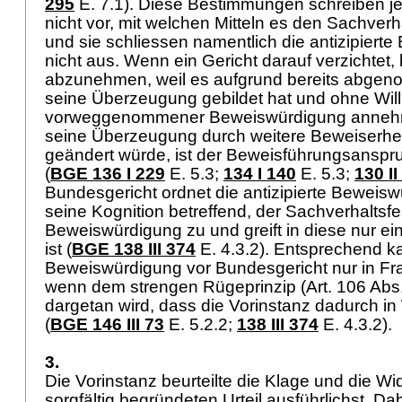
295
E. 7.1). Diese Bestimmungen schreiben j
nicht vor, mit welchen Mitteln es den Sachverh
und sie schliessen namentlich die antizipiert
nicht aus. Wenn ein Gericht darauf verzichtet
abzunehmen, weil es aufgrund bereits abge
seine Überzeugung gebildet hat und ohne Will
vorweggenommener Beweiswürdigung anneh
seine Überzeugung durch weitere Beweiserhe
geändert würde, ist der Beweisführungsanspruc
(
BGE 136 I 229
E. 5.3
;
134 I 140
E. 5.3;
130 II
Bundesgericht ordnet die antizipierte Beweisw
seine Kognition betreffend, der Sachverhaltsfe
Beweiswürdigung zu und greift in diese nur ein,
ist (
BGE 138 III 374
E. 4.3.2). Entsprechend ka
Beweiswürdigung vor Bundesgericht nur in Fra
wenn dem strengen Rügeprinzip (
Art. 106 Ab
dargetan wird, dass die Vorinstanz dadurch in W
(
BGE 146 III 73
E. 5.2.2;
138 III 374
E. 4.3.2).
3.
Die Vorinstanz beurteilte die Klage und die Wi
sorgfältig begründeten Urteil ausführlichst. D