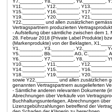
Y7.________, Y8.________, Y9.________, Y
Y11.________, Y12.________, Y13.________
Y15.________, Y16.________, Y17.________
Y19.________, Y20.________, Y21._______
Y22.________ und allen zusätzlichen gemäss 
Vertragspartnern produzierten Vertragsproduk
- Aufstellung über sämtliche zwischen dem 1
28. Februar 2018 (Private Label Produkte) bz
(Markenprodukte) von der Beklagten, X1.___
Y1.________, Y3.________, Y2.________, Y
Y5.________, Bb.________ AG, C._______ 
Y6.________, Y7.________, Y8.________, Y
Y10.________, Y11.________, Y12.________
Y14.________, Y15.________, Y16.________
Y18.________, Y19.________, Y20._______
sowie Y22.________ und allen zusätzlichen g
genannten Vertragspartnern ausgelieferten V
- Sämtliche anderen relevanten Dokumente (i
Abrechnungen über Verkäufe von Vertragspro
Buchhaltungsunterlagen, Abrechnungen über
Lizenzgebührzahlungen betreffend der Vertrag
den Schaden der Klägerin zu berechnen.