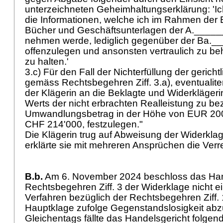
unterzeichneten Geheimhaltungserklärung: 'Ich
die Informationen, welche ich im Rahmen der 
Bücher und Geschäftsunterlagen der A._______
nehmen werde, lediglich gegenüber der Ba.
offenzulegen und ansonsten vertraulich zu b
zu halten.'
3.c) Für den Fall der Nichterfüllung der geric
gemäss Rechtsbegehren Ziff. 3.a), eventualiter Z
der Klägerin an die Beklagte und Widerklägeri
Werts der nicht erbrachten Realleistung zu b
Umwandlungsbetrag in der Höhe von EUR 200'
CHF 214'000, festzulegen."
Die Klägerin trug auf Abweisung der Widerklag
erklärte sie mit mehreren Ansprüchen die Ver
B.b.
Am 6. November 2024 beschloss das Hand
Rechtsbegehren Ziff. 3 der Widerklage nicht e
Verfahren bezüglich der Rechtsbegehren Ziff. 
Hauptklage zufolge Gegenstandslosigkeit ab
Gleichentags fällte das Handelsgericht folgend