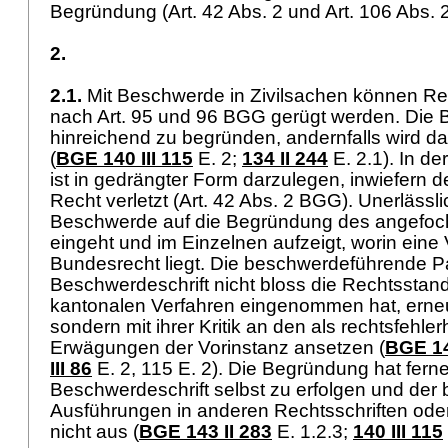
Begründung (
Art. 42 Abs. 2 und
Art. 106 Abs.
2.
2.1.
Mit Beschwerde in Zivilsachen können Re
nach
Art. 95 und 96 BGG
gerügt werden. Die 
hinreichend zu begründen, andernfalls wird dar
(
BGE 140 III 115
E. 2;
134 II 244
E. 2.1). In d
ist in gedrängter Form darzulegen, inwiefern 
Recht verletzt (
Art. 42 Abs. 2 BGG
). Unerlässli
Beschwerde auf die Begründung des angefoc
eingeht und im Einzelnen aufzeigt, worin eine
Bundesrecht liegt. Die beschwerdeführende Part
Beschwerdeschrift nicht bloss die Rechtsstand
kantonalen Verfahren eingenommen hat, erneu
sondern mit ihrer Kritik an den als rechtsfehler
Erwägungen der Vorinstanz ansetzen (
BGE 14
III 86
E. 2, 115 E. 2). Die Begründung hat ferne
Beschwerdeschrift selbst zu erfolgen und der 
Ausführungen in anderen Rechtsschriften oder 
nicht aus (
BGE 143 II 283
E. 1.2.3;
140 III 115