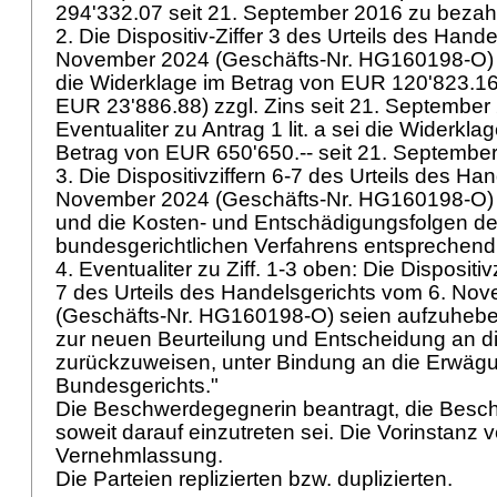
294'332.07 seit 21. September 2016 zu bezah
2. Die Dispositiv-Ziffer 3 des Urteils des Hand
November 2024 (Geschäfts-Nr. HG160198-O) 
die Widerklage im Betrag von EUR 120'823.1
EUR 23'886.88) zzgl. Zins seit 21. Septembe
Eventualiter zu Antrag 1 lit. a sei die Widerkla
Betrag von EUR 650'650.-- seit 21. Septemb
3. Die Dispositivziffern 6-7 des Urteils des Ha
November 2024 (Geschäfts-Nr. HG160198-O)
und die Kosten- und Entschädigungsfolgen 
bundesgerichtlichen Verfahrens entsprechen
4. Eventualiter zu Ziff. 1-3 oben: Die Dispositivz
7 des Urteils des Handelsgerichts vom 6. No
(Geschäfts-Nr. HG160198-O) seien aufzuhebe
zur neuen Beurteilung und Entscheidung an di
zurückzuweisen, unter Bindung an die Erwäg
Bundesgerichts."
Die Beschwerdegegnerin beantragt, die Besc
soweit darauf einzutreten sei. Die Vorinstanz v
Vernehmlassung.
Die Parteien replizierten bzw. duplizierten.