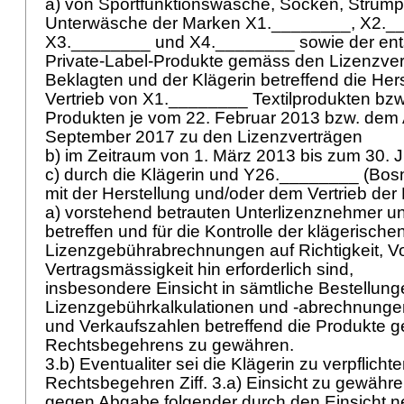
a) von Sportfunktionswäsche, Socken, Strüm
Unterwäsche der Marken X1.________, X2._
X3.________ und X4.________ sowie der en
Private-Label-Produkte gemäss den Lizenzver
Beklagten und der Klägerin betreffend die Her
Vertrieb von X1.________ Textilprodukten bz
Produkten je vom 22. Februar 2013 bzw. de
September 2017 zu den Lizenzverträgen
b) im Zeitraum von 1. März 2013 bis zum 30. 
c) durch die Klägerin und Y26.________ (Bos
mit der Herstellung und/oder dem Vertrieb der 
a) vorstehend betrauten Unterlizenznehmer un
betreffen und für die Kontrolle der klägerische
Lizenzgebührabrechnungen auf Richtigkeit, Vo
Vertragsmässigkeit hin erforderlich sind,
insbesondere Einsicht in sämtliche Bestellu
Lizenzgebührkalkulationen und -abrechnunge
und Verkaufszahlen betreffend die Produkte ge
Rechtsbegehrens zu gewähren.
3.b) Eventualiter sei die Klägerin zu verpflich
Rechtsbegehren Ziff. 3.a) Einsicht zu gewähr
gegen Abgabe folgender durch den Einsicht