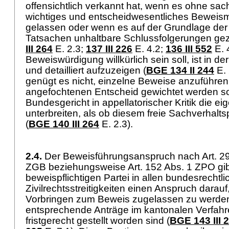
offensichtlich verkannt hat, wenn es ohne sac
wichtiges und entscheidwesentliches Beweismi
gelassen oder wenn es auf der Grundlage der 
Tatsachen unhaltbare Schlussfolgerungen gez
III 264
E. 2.3;
137 III 226
E. 4.2;
136 III 552
E. 4
Beweiswürdigung willkürlich sein soll, ist in d
und detailliert aufzuzeigen (
BGE 134 II 244
E. 
genügt es nicht, einzelne Beweise anzuführen,
angefochtenen Entscheid gewichtet werden s
Bundesgericht in appellatorischer Kritik die e
unterbreiten, als ob diesem freie Sachverhal
(
BGE 140 III 264
E. 2.3).
2.4.
Der Beweisführungsanspruch nach
Art. 2
ZGB
beziehungsweise
Art. 152 Abs. 1 ZPO
gib
beweispflichtigen Partei in allen bundesrechtl
Zivilrechtsstreitigkeiten einen Anspruch darauf
Vorbringen zum Beweis zugelassen zu werden
entsprechende Anträge im kantonalen Verfahr
fristgerecht gestellt worden sind (
BGE 143 III 