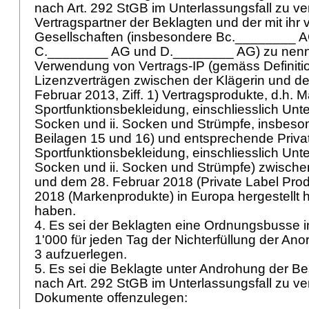
nach
Art. 292 StGB
im Unterlassungsfall zu ver
Vertragspartner der Beklagten und der mit ih
Gesellschaften (insbesondere Bc.________ 
C.________ AG und D.________ AG) zu nenn
Verwendung von Vertrags-IP (gemäss Definitio
Lizenzverträgen zwischen der Klägerin und d
Februar 2013, Ziff. 1) Vertragsprodukte, d.h. M
Sportfunktionsbekleidung, einschliesslich Un
Socken und ii. Socken und Strümpfe, insbes
Beilagen 15 und 16) und entsprechende Privat
Sportfunktionsbekleidung, einschliesslich Un
Socken und ii. Socken und Strümpfe) zwisch
und dem 28. Februar 2018 (Private Label Produ
2018 (Markenprodukte) in Europa hergestellt 
haben.
4. Es sei der Beklagten eine Ordnungsbusse 
1'000 für jeden Tag der Nichterfüllung der An
3 aufzuerlegen.
5. Es sei die Beklagte unter Androhung der Be
nach
Art. 292 StGB
im Unterlassungsfall zu ver
Dokumente offenzulegen: