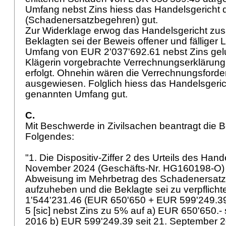
Umfang nebst Zins hiess das Handelsgericht 
(Schadenersatzbegehren) gut.
Zur Widerklage erwog das Handelsgericht z
Beklagten sei der Beweis offener und fälliger
Umfang von EUR 2'037'692.61 nebst Zins gel
Klägerin vorgebrachte Verrechnungserklärung 
erfolgt. Ohnehin wären die Verrechnungsforde
ausgewiesen. Folglich hiess das Handelsgeric
genannten Umfang gut.
C.
Mit Beschwerde in Zivilsachen beantragt die 
Folgendes:
"1. Die Dispositiv-Ziffer 2 des Urteils des Han
November 2024 (Geschäfts-Nr. HG160198-O) 
Abweisung im Mehrbetrag des Schadenersat
aufzuheben und die Beklagte sei zu verpflicht
1'544'231.46 (EUR 650'650 + EUR 599'249.3
5 [sic] nebst Zins zu 5% auf a) EUR 650'650.-
2016 b) EUR 599'249.39 seit 21. September 