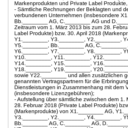
Markenprodukten und Private Label Produkte,
- Sämtliche Rechnungen der Beklagten und der
verbundenen Unternehmen (insbesondere X1
Bb.________ AG, C.________ AG und D.___
Zeitraum vom 1. März 2013 bis zum 28. Februa
Label Produkte) bzw. 30. April 2018 (Markenp
Y1.________, Y3.________, Y2.________, Y
Y5.________, Bb.________ AG, C.________
Y6.________, Y7.________, Y8.________, Y
Y10.________, Y11.________, Y12.________
Y14.________, Y15.________, Y16.________
Y18.________, Y19.________, Y20._______
sowie Y22.________ und allen zusätzlichen g
genannten Vertragspartnern für die Erbringun
Dienstleistungen in Zusammenhang mit dem V
(insbesondere Lizenzgebühren);
- Aufstellung über sämtliche zwischen dem 1
28. Februar 2018 (Private Label Produkte) bzw
(Markenprodukte) von X1.________ AG, Y1.
Y3.________, Y2.________, Y4.________, Y
Bb.________ AG, C.________ AG, D.______