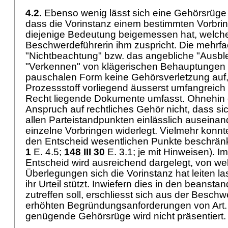
4.2.
Ebenso wenig lässt sich eine Gehörsrüge
dass die Vorinstanz einem bestimmten Vorbring
diejenige Bedeutung beigemessen hat, welche
Beschwerdeführerin ihm zuspricht. Die mehrfa
"Nichtbeachtung" bzw. das angebliche "Ausbl
"Verkennen" von klägerischen Behauptungen z
pauschalen Form keine Gehörsverletzung auf,
Prozessstoff vorliegend äusserst umfangreich 
Recht liegende Dokumente umfasst. Ohnehin e
Anspruch auf rechtliches Gehör nicht, dass sic
allen Parteistandpunkten einlässlich auseinan
einzelne Vorbringen widerlegt. Vielmehr konnte 
den Entscheid wesentlichen Punkte beschränk
1
E. 4.5;
148 III 30
E. 3.1; je mit Hinweisen). 
Entscheid wird ausreichend dargelegt, von we
Überlegungen sich die Vorinstanz hat leiten l
ihr Urteil stützt. Inwiefern dies in den beanst
zutreffen soll, erschliesst sich aus der Beschw
erhöhten Begründungsanforderungen von
Art
genügende Gehörsrüge wird nicht präsentiert