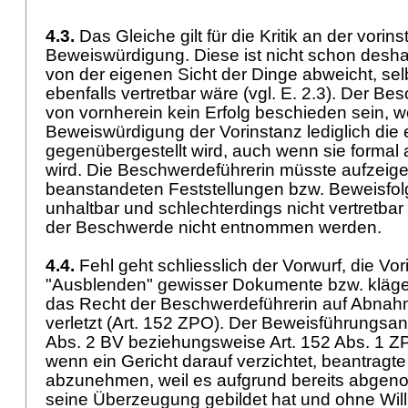
4.3.
Das Gleiche gilt für die Kritik an der vorin
Beweiswürdigung. Diese ist nicht schon deshalb 
von der eigenen Sicht der Dinge abweicht, se
ebenfalls vertretbar wäre (vgl. E. 2.3). Der B
von vornherein kein Erfolg beschieden sein, 
Beweiswürdigung der Vorinstanz lediglich die 
gegenübergestellt wird, auch wenn sie formal als 
wird. Die Beschwerdeführerin müsste aufzeige
beanstandeten Feststellungen bzw. Beweisfo
unhaltbar und schlechterdings nicht vertretbar
der Beschwerde nicht entnommen werden.
4.4.
Fehl geht schliesslich der Vorwurf, die Vo
"Ausblenden" gewisser Dokumente bzw. kläge
das Recht der Beschwerdeführerin auf Abna
verletzt (
Art. 152 ZPO
). Der Beweisführungsa
Abs. 2 BV
beziehungsweise
Art. 152 Abs. 1 
wenn ein Gericht darauf verzichtet, beantragt
abzunehmen, weil es aufgrund bereits abge
seine Überzeugung gebildet hat und ohne Will