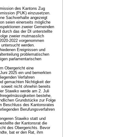
mmission des Kantons Zug
mmission (PUK) einzusetzen.
ene Sachverhalte angezeigt
n seien einerseits mögliche
nspektionen zweier Gemeinden
 durch das der DI unterstellte
Folge zweier mutmasslich
re 2020-2022 vorgenommen
I untersucht werden.
chiedenen Ereignissen und
ltenteilung problematischen
gigen parlamentarischen
im Obergericht eine
 Juni 2025 ein und bemerkten
liegenden Verfahren
nd gemachten Nichtigkeit der
soweit nicht ohnehin bereits
er Stawiko werde am 2. Juli
 Unregelmässigkeiten bestehe,
ändlichen Grundstücke zur Folge
den Beschluss des Kantonsrates
orliegenden Berufungsverfahren
engeren Stawiko statt und
stellte der Kantonsrat die
icht des Obergerichts. Bevor
dte, bat er den Rat, ihm