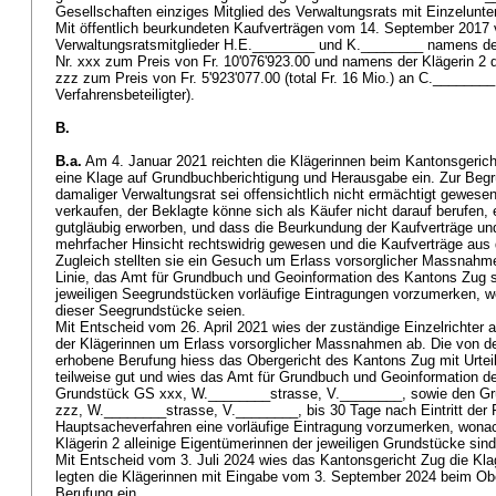
Gesellschaften einziges Mitglied des Verwaltungsrats mit Einzelunter
Mit öffentlich beurkundeten Kaufverträgen vom 14. September 2017 
Verwaltungsratsmitglieder H.E.________ und K.________ namens de
Nr. xxx zum Preis von Fr. 10'076'923.00 und namens der Klägerin 2 
zzz zum Preis von Fr. 5'923'077.00 (total Fr. 16 Mio.) an C.________ 
Verfahrensbeteiligter).
B.
B.a.
Am 4. Januar 2021 reichten die Klägerinnen beim Kantonsgeric
eine Klage auf Grundbuchberichtigung und Herausgabe ein. Zur Begrü
damaliger Verwaltungsrat sei offensichtlich nicht ermächtigt gewese
verkaufen, der Beklagte könne sich als Käufer nicht darauf berufen,
gutgläubig erworben, und dass die Beurkundung der Kaufverträge u
mehrfacher Hinsicht rechtswidrig gewesen und die Kaufverträge aus 
Zugleich stellten sie ein Gesuch um Erlass vorsorglicher Massnahme
Linie, das Amt für Grundbuch und Geoinformation des Kantons Zug 
jeweiligen Seegrundstücken vorläufige Eintragungen vorzumerken, 
dieser Seegrundstücke seien.
Mit Entscheid vom 26. April 2021 wies der zuständige Einzelrichte
der Klägerinnen um Erlass vorsorglicher Massnahmen ab. Die von d
erhobene Berufung hiess das Obergericht des Kantons Zug mit Urtei
teilweise gut und wies das Amt für Grundbuch und Geoinformation 
Grundstück GS xxx, W.________strasse, V.________, sowie den G
zzz, W.________strasse, V.________, bis 30 Tage nach Eintritt der 
Hauptsacheverfahren eine vorläufige Eintragung vorzumerken, wonach
Klägerin 2 alleinige Eigentümerinnen der jeweiligen Grundstücke sin
Mit Entscheid vom 3. Juli 2024 wies das Kantonsgericht Zug die Kl
legten die Klägerinnen mit Eingabe vom 3. September 2024 beim Ob
Berufung ein.