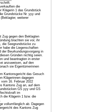
schrift.
verkauften die
r Klägerin 1 das Grundstück
die Grundstücke Nr. yyy und
(Beklagter, weiterer
ht Zug gegen den Beklagten
ndung brachten sie vor, ihr
n, die Seegrundstücke zu
 er habe die Liegenschaften
nd der Beurkundungsvorgang in
diesen Gründen nichtig seien.
n und beantragten in erster
sei anzuweisen, auf den
wonach sie Eigentümerinnen
r am Kantonsgericht das Gesuch
en Klägerinnen dagegen
l vom 16. Februar 2022
des Kantons Zug an, auf dem
rundstücken GS yyy und GS
Rechtskraft im
 die Klägerin 1 bzw. die
d.
age vollumfänglich ab. Dagegen
ergericht des Kantons Zug