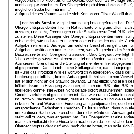
vorgesehen, ihre Arbeit als dritte Gewalt, oder eben als wichtige Stüt
unabhängig wahrnehmen. Der Obergerichtspräsident dankt der PUK, 
möglichen Gedanken mitnimmt."
Aufgrund dieses Votums wandte sich Kantonsrat Oliver Wandfluh an
--..] der ihn als Stawiko-Mitglied nun richtig herausgefordert hat. Di
Obergerichtspräsidenten hier im Rat ist heute einzig und allein, si
äussern, und nicht, Forderungen an die Stawiko betreffend PUK ode
zu stellen. Diese Aussagen des Obergerichtspräsidenten waren völlig
entscheidet, wie und was er machen oder entscheiden möchte. Auch
Aufgabe sehr ernst. Und egal, um welches Geschäft es geht, die Ford
Aufgaben - wofür auch immer - sistieren, war völlig neben den Schu
Dazu äusserte sich Obergerichtspräsident Marc Siegwart wie folgt:
"dass wieder gewisse Emotionen entstehen könnten, wenn er dieses 
Aus diesem Grund hat er die Stellungnahme, die er hier abgegeben h
abgesprochen. Das ist nicht seine Stellungnahme, das ist diejenige 
ist - und das Protokoll wird es wortwörtlich wiedergeben -, dass der 
Forderung gestellt hat, keinen Antrag gestellt hat und keinen Vorwu
hat er sich nicht an die Stawiko gewandt. Er hat einzig und allein ge
höflich darum, in Erwägung zu ziehen, ob sich die PUK - die PUK, nic
überlegen könnte, ihre Arbeit nicht gerade sofort aufzunehmen, sonde
Gerichtsverfahren abgeschlossen ist. Das war nur ein Gedankenanst
im Protokoll nachlesen können, dass es in keiner Art und Weise ein 
in keiner Art und Weise eine Forderung an irgendjemanden, sondern n
entsprechende Gedanken zu machen. Es ist zu hoffen, dass nun n
um zu dieser Sache [zu] sprechen, denn das würde ein Wirrwarr geb
steht voll zu dem, was er gesagt hat. Das Obergericht ist eine ande
man sich vielleicht diese Gedanken machen würde - es ist aber kein
Obergerichtspräsident darf wohl noch darum bitten, man solle sic