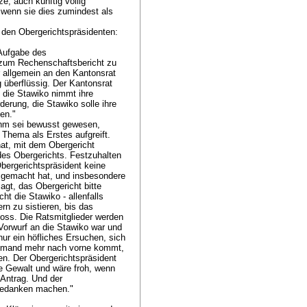
ze, auch künftig völlig
wenn sie dies zumindest als
 den Obergerichtspräsidenten:
e Aufgabe des
ch zum Rechenschaftsbericht zu
r allgemein an den Kantonsrat
 überflüssig. Der Kantonsrat
 die Stawiko nimmt ihre
erung, die Stawiko solle ihre
hen."
 Ihm sei bewusst gewesen,
Thema als Erstes aufgreift.
at, mit dem Obergericht
des Obergerichts. Festzuhalten
Obergerichtspräsident keine
rf gemacht hat, und insbesondere
sagt, das Obergericht bitte
ht die Stawiko - allenfalls
rn zu sistieren, bis das
oss. Die Ratsmitglieder werden
Vorwurf an die Stawiko war und
ur ein höfliches Ersuchen, sich
iemand mehr nach vorne kommt,
en. Der Obergerichtspräsident
re Gewalt und wäre froh, wenn
 Antrag. Und der
h Gedanken machen."