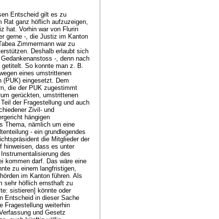
sen Entscheid gilt es zu
 Rat ganz höflich aufzuzeigen,
z hat. Vorhin war von Flurin
r gerne -, die Justiz im Kanton
Von Tabea Zimmermann war zu
erstützen. Deshalb erlaubt sich
s Gedankenanstoss -, denn nach
getitelt. So konnte man z. B.
 wegen eines umstrittenen
n (PUK) eingesetzt. Dem
ern, die der PUK zugestimmt
rum gerückten, umstrittenen
 Teil der Fragestellung und auch
hiedener Zivil- und
rgericht hängigen
es Thema, nämlich um eine
tenteilung - ein grundlegendes
chtspräsident die Mitglieder der
 hinweisen, dass es unter
Instrumentalisierung des
ei kommen darf. Das wäre eine
nte zu einem langfristigen,
ehörden im Kanton führen. Als
sehr höflich ernsthaft zu
te: sistieren] könnte oder
en Entscheid in dieser Sache
ge Fragestellung weiterhin
 Verfassung und Gesetz