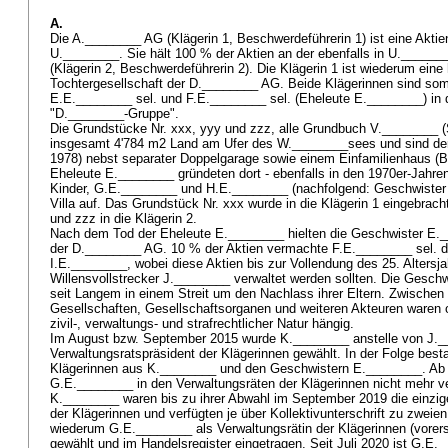
A.
Die A.________ AG (Klägerin 1, Beschwerdeführerin 1) ist eine Aktien
U.________. Sie hält 100 % der Aktien an der ebenfalls in U.____
(Klägerin 2, Beschwerdeführerin 2). Die Klägerin 1 ist wiederum eine
Tochtergesellschaft der D.________ AG. Beide Klägerinnen sind somi
E.E.________ sel. und F.E.________ sel. (Eheleute E.________) in
"D.________-Gruppe".
Die Grundstücke Nr. xxx, yyy und zzz, alle Grundbuch V.________ 
insgesamt 4'784 m2 Land am Ufer des W.________sees und sind derze
1978) nebst separater Doppelgarage sowie einem Einfamilienhaus (B
Eheleute E.________ gründeten dort - ebenfalls in den 1970er-Jahren 
Kinder, G.E.________ und H.E.________ (nachfolgend: Geschwister
Villa auf. Das Grundstück Nr. xxx wurde in die Klägerin 1 eingebrac
und zzz in die Klägerin 2.
Nach dem Tod der Eheleute E.________ hielten die Geschwister E._
der D.________ AG. 10 % der Aktien vermachte F.E.________ sel. d
I.E.________, wobei diese Aktien bis zur Vollendung des 25. Alters
Willensvollstrecker J.________ verwaltet werden sollten. Die Gesch
seit Langem in einem Streit um den Nachlass ihrer Eltern. Zwischen 
Gesellschaften, Gesellschaftsorganen und weiteren Akteuren waren o
zivil-, verwaltungs- und strafrechtlicher Natur hängig.
Im August bzw. September 2015 wurde K.________ anstelle von J._
Verwaltungsratspräsident der Klägerinnen gewählt. In der Folge best
Klägerinnen aus K.________ und den Geschwistern E.________. Ab 
G.E.________ in den Verwaltungsräten der Klägerinnen nicht mehr v
K.________ waren bis zu ihrer Abwahl im September 2019 die einzig
der Klägerinnen und verfügten je über Kollektivunterschrift zu zweien
wiederum G.E.________ als Verwaltungsrätin der Klägerinnen (vore
gewählt und im Handelsregister eingetragen. Seit Juli 2020 ist G.E.