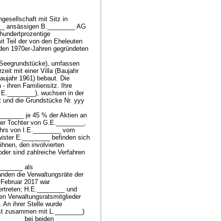
gesellschaft mit Sitz in
____ ansässigen B.________ AG
 hundertprozentige
t Teil der von den Eheleuten
 den 1970er-Jahren gegründeten
(Seegrundstücke), umfassen
it mit einer Villa (Baujahr
aujahr 1961) bebaut. Die
- ihren Familiensitz. Ihre
 E.________), wuchsen in der
ht und die Grundstücke Nr. yyy
_______ je 45 % der Aktien an
er Tochter von G.E.________,
jahrs von I.E.________ vom
wister E.________ befinden sich
ihnen, den involvierten
der sind zahlreiche Verfahren
_______ als
anden die Verwaltungsräte der
Februar 2017 war
ertreten; H.E.________ und
en Verwaltungsratsmitglieder
. An ihrer Stelle wurde
rst zusammen mit L.________)
________ bei beiden