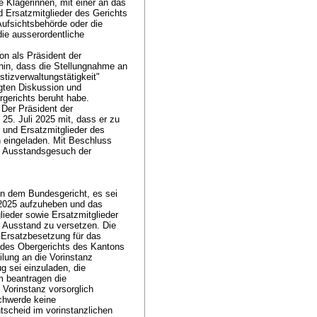
e Klägerinnen, mit einer an das
d Ersatzmitglieder des Gerichts
Aufsichtsbehörde oder die
die ausserordentliche
on als Präsident der
 hin, dass die Stellungnahme an
tizverwaltungstätigkeit"
lgten Diskussion und
rgerichts beruht habe.
 Der Präsident der
25. Juli 2025 mit, dass er zu
 und Ersatzmitglieder des
 eingeladen. Mit Beschluss
s Ausstandsgesuch der
en dem Bundesgericht, es sei
2025 aufzuheben und das
ieder sowie Ersatzmitglieder
 Ausstand zu versetzen. Die
 Ersatzbesetzung für das
 des Obergerichts des Kantons
lung an die Vorinstanz
g sei einzuladen, die
 beantragen die
 Vorinstanz vorsorglich
schwerde keine
scheid im vorinstanzlichen