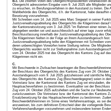
B.c.
Die zitierten Voten des Obergerichtspräsidenten veranlassten di
Obergericht adressierten Eingabe vom 9. Juli 2025 alle Mitglieder un
zu ersuchen, im Berufungsverfahren in den Ausstand zu treten. Die 
Wahlbehörde des Obergerichts, d.h. der Kantonsrat, habe daraufhin 
Besetzung vorzunehmen.
Mit Schreiben vom 14. Juli 2025 wies Marc Siegwart in seiner Funkti
Justizverwaltungsabteilung des Obergerichts die Klägerinnen darauf
der Kantonsratssitzung vom 3. Juli 2025 "im Rahmen einer reinen Jus
abgegeben worden sei und ausschliesslich auf einer tags zuvor erfo
Beschlussfassung innerhalb der Justizverwaltungsabteilung des Obe
Die Klägerinnen hielten in der Folge an ihrem Ausstandsgesuch fest.
Justizverwaltungsabteilung teilte den Klägerinnen mit Schreiben vom 
deren unberechtigten Vorwürfen keine Stellung nehme. Die Mitglieder
Obergerichts wurden nicht zur Stellungnahme zum Ausstandsgesuch
vom 24. Oktober 2025 trat das Obergericht des Kantons Zug auf da
Klägerinnen nicht ein.
C.
Mit Beschwerde in Zivilsachen beantragen die Beschwerdeführerinn
der Beschluss des Obergerichts des Kantons Zug vom 24. Oktober 
Ausstandsgesuch vom 9. Juli 2025 gutzuheissen und sämtliche Mitgl
des Obergerichts des Kantons Zug (Beschwerdegegner) seien in den
Vorinstanz bzw. der Kantonsrat des Kantons Zug sei einzuladen, die
Hauptsacheverfahren zu bestimmen. Eventualiter sei der Beschluss
Zug vom 24. Oktober 2025 aufzuheben und die Sache zur Neubeurtei
zurückzuweisen. Die Vorinstanz bzw. der Kantonsrat des Kantons Zu
Ersatzbesetzung für das Hauptsacheverfahren zu bestimmen. Zudem
Beschwerdeführerinnen im Sinne eines Verfahrensantrags, es sei die
anzuweisen, bis zum definitiven Entscheid über die vorliegende Be
Verfahrenshandlungen vorzunehmen und insbesondere keinen Endent