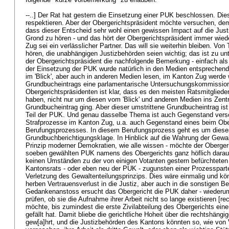
--..] Der Rat hat gestern die Einsetzung einer PUK beschlossen. Die
respektieren. Aber der Obergerichtspräsident möchte versuchen, dem
dass dieser Entscheid sehr wohl einen gewissen Impact auf die Justi
Grond zu hören - und das hört der Obergerichtspräsident immer wiede
Zug sei ein verlässlicher Partner. Das will sie weiterhin bleiben. 
hören, die unabhängigen Justizbehörden seien wichtig; das ist zu unt
der Obergerichtspräsident die nachfolgende Bemerkung - einfach al
der Einsetzung der PUK wurde natürlich in den Medien entsprechend 
im 'Blick', aber auch in anderen Medien lesen, im Kanton Zug werde
Grundbucheintrags eine parlamentarische Untersuchungskommissio
Obergerichtspräsidenten ist klar, dass es den meisten Ratsmitglied
haben, nicht nur um diesen vom 'Blick' und anderen Medien ins Zent
Grundbucheintrag ging. Aber dieser umstrittene Grundbucheintrag ist
Teil der PUK. Und genau dasselbe Thema ist auch Gegenstand versc
Strafprozesse im Kanton Zug, u.a. auch Gegenstand eines beim Obe
Berufungsprozesses. In diesem Berufungsprozess geht es um dies
Grundbuchberichtigungsklage. In Hinblick auf die Wahrung der Gewal
Prinzip moderner Demokratien, wie alle wissen - möchte der Obergeri
soeben gewählten PUK namens des Obergerichts ganz höflich darauf
keinen Umständen zu der von einigen Votanten gestern befürchteten 
Kantonsrats - oder eben neu der PUK - zugunsten einer Prozesspart
Verletzung des Gewaltenteilungsprinzips. Dies wäre einmalig und kön
herben Vertrauensverlust in die Justiz, aber auch in die sonstigen B
Gedankenanstoss ersucht das Obergericht die PUK daher - wiederum 
prüfen, ob sie die Aufnahme ihrer Arbeit nicht so lange existieren [rec
möchte, bis zumindest die erste Zivilabteilung des Obergerichts ein
gefällt hat. Damit bliebe die gerichtliche Hoheit über die rechtshängi
gew[a]hrt, und die Justizbehörden des Kantons könnten so, wie von