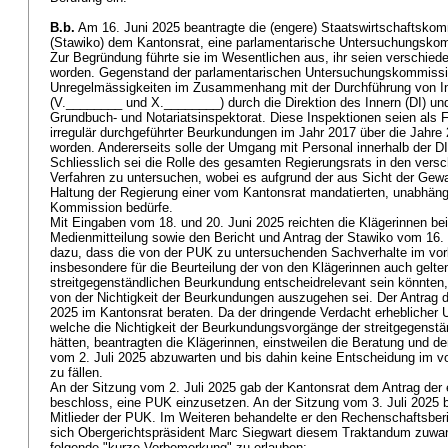
B.b.
Am 16. Juni 2025 beantragte die (engere) Staatswirtschaftsko
(Stawiko) dem Kantonsrat, eine parlamentarische Untersuchungsko
Zur Begründung führte sie im Wesentlichen aus, ihr seien verschied
worden. Gegenstand der parlamentarischen Untersuchungskommissio
Unregelmässigkeiten im Zusammenhang mit der Durchführung von I
(V.________ und X.________) durch die Direktion des Innern (DI) und
Grundbuch- und Notariatsinspektorat. Diese Inspektionen seien als 
irregulär durchgeführter Beurkundungen im Jahr 2017 über die Jah
worden. Andererseits solle der Umgang mit Personal innerhalb der D
Schliesslich sei die Rolle des gesamten Regierungsrats in den vers
Verfahren zu untersuchen, wobei es aufgrund der aus Sicht der Gewa
Haltung der Regierung einer vom Kantonsrat mandatierten, unabhän
Kommission bedürfe.
Mit Eingaben vom 18. und 20. Juni 2025 reichten die Klägerinnen be
Medienmitteilung sowie den Bericht und Antrag der Stawiko vom 16.
dazu, dass die von der PUK zu untersuchenden Sachverhalte im vor
insbesondere für die Beurteilung der von den Klägerinnen auch gelte
streitgegenständlichen Beurkundung entscheidrelevant sein könnten, 
von der Nichtigkeit der Beurkundungen auszugehen sei. Der Antrag d
2025 im Kantonsrat beraten. Da der dringende Verdacht erheblicher
welche die Nichtigkeit der Beurkundungsvorgänge der streitgegenst
hätten, beantragten die Klägerinnen, einstweilen die Beratung und 
vom 2. Juli 2025 abzuwarten und bis dahin keine Entscheidung im v
zu fällen.
An der Sitzung vom 2. Juli 2025 gab der Kantonsrat dem Antrag der 
beschloss, eine PUK einzusetzen. An der Sitzung vom 3. Juli 2025 be
Mitlieder der PUK. Im Weiteren behandelte er den Rechenschaftsber
sich Obergerichtspräsident Marc Siegwart diesem Traktandum zuwan
folgende "kurze Vorbemerkung" zu erlauben: