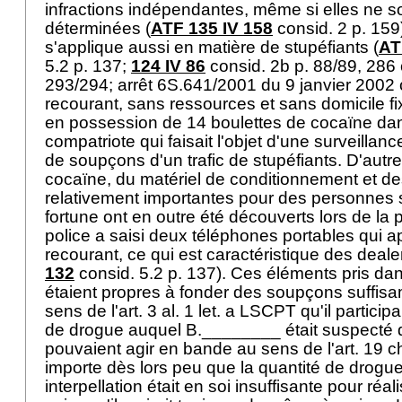
infractions indépendantes, même si elles ne s
déterminées (
ATF 135 IV 158
consid. 2 p. 159
s'applique aussi en matière de stupéfiants (
AT
5.2 p. 137;
124 IV 86
consid. 2b p. 88/89, 286 
293/294; arrêt 6S.641/2001 du 9 janvier 2002 
recourant, sans ressources et sans domicile f
en possession de 14 boulettes de cocaïne dan
compatriote qui faisait l'objet d'une surveillanc
de soupçons d'un trafic de stupéfiants. D'autr
cocaïne, du matériel de conditionnement et 
relativement importantes pour des personnes 
fortune ont en outre été découverts lors de la pe
police a saisi deux téléphones portables qui a
recourant, ce qui est caractéristique des deale
132
consid. 5.2 p. 137). Ces éléments pris da
étaient propres à fonder des soupçons suffi
sens de l'
art. 3 al. 1 let. a LSCPT
qu'il participa
de drogue auquel B.________ était suspecté de 
pouvaient agir en bande au sens de l'
art. 19 c
importe dès lors peu que la quantité de drogue
interpellation était en soi insuffisante pour réal