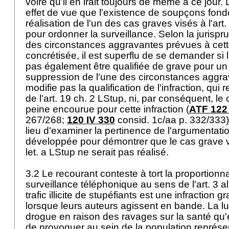
voire qu'il en irait toujours de même à ce jour.
effet de vue que l'existence de soupçons fondé
réalisation de l'un des cas graves visés à l'
art
pour ordonner la surveillance. Selon la jurispr
des circonstances aggravantes prévues à cette
concrétisée, il est superflu de se demander si l'
pas également être qualifiée de grave pour un 
suppression de l'une des circonstances aggr
modifie pas la qualification de l'infraction, qui
de l'
art. 19 ch. 2 LStup
, ni, par conséquent, le 
peine encourue pour cette infraction (
ATF 122 
267/268;
120 IV 330
consid. 1c/aa p. 332/333).
lieu d'examiner la pertinence de l'argumentati
développée pour démontrer que le cas grave vi
let. a LStup
ne serait pas réalisé.
3.2 Le recourant conteste à tort la proportionn
surveillance téléphonique au sens de l'
art. 3 a
trafic illicite de stupéfiants est une infraction g
lorsque leurs auteurs agissent en bande. La lutt
drogue en raison des ravages sur la santé qu'e
de provoquer au sein de la population représen