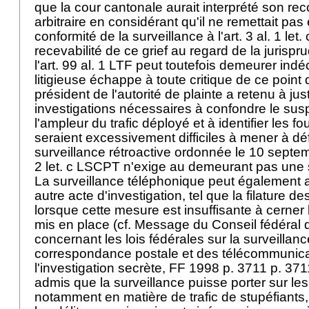
que la cour cantonale aurait interprété son re
arbitraire en considérant qu'il ne remettait pas
conformité de la surveillance à l'
art. 3 al. 1 let
.
recevabilité de ce grief au regard de la jurisp
l'
art. 99 al. 1 LTF
peut toutefois demeurer indé
litigieuse échappe à toute critique de ce poin
président de l'autorité de plainte a retenu à just
investigations nécessaires à confondre le sus
l'ampleur du trafic déployé et à identifier les fo
seraient excessivement difficiles à mener à d
surveillance rétroactive ordonnée le 10 septe
2 let
. c LSCPT n'exige au demeurant pas une s
La surveillance téléphonique peut égalemen
autre acte d'investigation, tel que la filature 
lorsque cette mesure est insuffisante à cerner l
mis en place (cf. Message du Conseil fédéral d
concernant les lois fédérales sur la surveillanc
correspondance postale et des télécommunicat
l'investigation secrète, FF 1998 p. 3711 p. 3711)
admis que la surveillance puisse porter sur les
notamment en matière de trafic de stupéfiants,