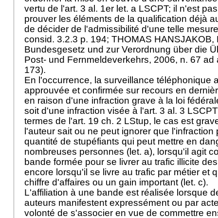
vertu de l'
art. 3 al. 1er let. a LSCPT
; il n'est p
prouver les éléments de la qualification déjà a
de décider de l'admissibilité d'une telle mesure
consid. 3.2.3 p. 194; THOMAS HANSJAKOB,
Bundesgesetz und zur Verordnung über die 
Post- und Fernmeldeverkehrs, 2006, n. 67 ad
173).
En l'occurrence, la surveillance téléphonique 
approuvée et confirmée sur recours en derniè
en raison d'une infraction grave à la loi fédéral
soit d'une infraction visée à l'
art. 3 al. 3 LSCPT
termes de l'
art. 19 ch. 2 LStup
, le cas est gra
l'auteur sait ou ne peut ignorer que l'infraction
quantité de stupéfiants qui peut mettre en dan
nombreuses personnes (let. a), lorsqu'il agit c
bande formée pour se livrer au trafic illicite des
encore lorsqu'il se livre au trafic par métier et q
chiffre d'affaires ou un gain important (let. c).
L'affiliation à une bande est réalisée lorsque 
auteurs manifestent expressément ou par acte
volonté de s'associer en vue de commettre en