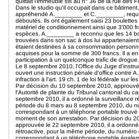
quittait l'immeuble sis au n° 36 de la rue des F
Dans le studio qu'il occupait dans ce bâtiment
appréhendé A.________ et C.________, requé
déboutés. Ils ont également saisi 23 boulettes
matériel de conditionnement ainsi que 3'000 f
espèces. A.________ a reconnu que les 14 bo
trouvées dans son sac à dos lui appartenaient,
étaient destinées à sa consommation personnell
acquises pour la somme de 300 francs. Il a en
participation à un quelconque trafic de drogue
Le 8 septembre 2010, l'Office du Juge d'instru
ouvert une instruction pénale d'office contre
infraction à l'art. 19 ch. 1 de loi fédérale sur l
Par décision du 10 septembre 2010, approuvée
l'Autorité de plainte du Tribunal cantonal du c
septembre 2010, il a ordonné la surveillance ré
période du 8 mars au 8 septembre 2010, du n
correspondant à un téléphone portable trouv
moment de son arrestation. Par décision du 
approuvée le 22 septembre 2010, il a ordonné 
rétroactive, pour la même période, du numéro 
correspondant à un téléphone portable égaleme