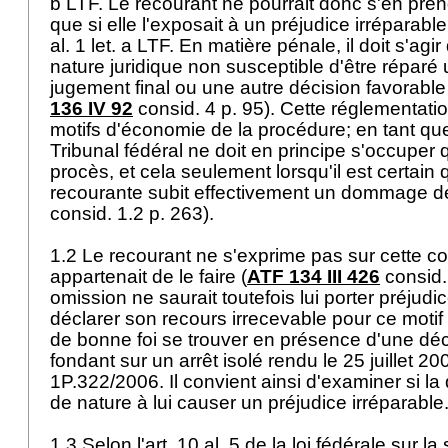
b LTF
. Le recourant ne pourrait donc s'en pren
que si elle l'exposait à un préjudice irréparable
al. 1 let. a LTF
. En matière pénale, il doit s'a
nature juridique non susceptible d'être réparé
jugement final ou une autre décision favorable
136 IV 92
consid. 4 p. 95). Cette réglementati
motifs d'économie de la procédure; en tant qu
Tribunal fédéral ne doit en principe s'occuper 
procès, et cela seulement lorsqu'il est certain 
recourante subit effectivement un dommage défi
consid. 1.2 p. 263).
1.2 Le recourant ne s'exprime pas sur cette con
appartenait de le faire (
ATF 134 III 426
consid. 
omission ne saurait toutefois lui porter préjudi
déclarer son recours irrecevable pour ce motif c
de bonne foi se trouver en présence d'une déci
fondant sur un arrêt isolé rendu le 25 juillet 2
1P.322/2006. Il convient ainsi d'examiner si la
de nature à lui causer un préjudice irréparable
1.3 Selon l'art. 10 al. 5 de la loi fédérale sur la