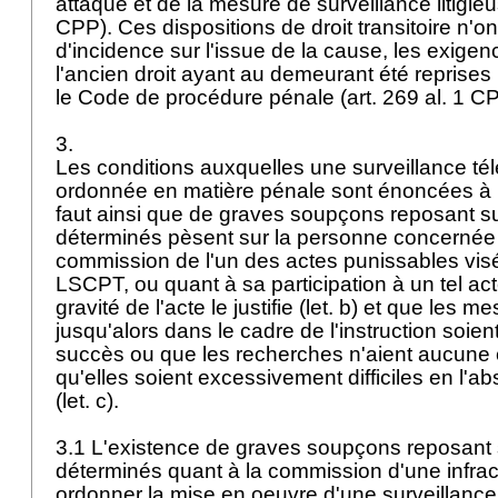
attaqué et de la mesure de surveillance litigieu
CPP
). Ces dispositions de droit transitoire n'
d'incidence sur l'issue de la cause, les exige
l'ancien droit ayant au demeurant été reprises
le Code de procédure pénale (
art. 269 al. 1 C
3.
Les conditions auxquelles une surveillance té
ordonnée en matière pénale sont énoncées à l
faut ainsi que de graves soupçons reposant su
déterminés pèsent sur la personne concernée 
commission de l'un des actes punissables visé
LSCPT
, ou quant à sa participation à un tel acte
gravité de l'acte le justifie (let. b) et que les m
jusqu'alors dans le cadre de l'instruction soie
succès ou que les recherches n'aient aucune 
qu'elles soient excessivement difficiles en l'a
(let. c).
3.1 L'existence de graves soupçons reposant s
déterminés quant à la commission d'une infract
ordonner la mise en oeuvre d'une surveillanc