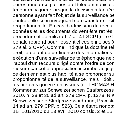
correspondance par poste et télécommunicat
teneur en vigueur lorsque la décision attaquée
personne ayant fait l'objet de la surveillance pe
contre celle-ci en invoquant son caractère illi
proportionnalité. En cas d'admission du recour
données et les documents doivent être retirés 
procédure et détruits (
art. 7 al. 4 LSCPT
). Le 
pénale reprend pour l'essentiel ces principes (cf
279 al. 3 CPP). Comme l'indique la doctrine r
droit, le défaut de pertinence des informations 
exécution d'une surveillance téléphonique ne 
l'appui d'un recours dirigé contre l'ordre de con
mesure car cette appréciation incombe au juge 
ce dernier n'est plus habilité à se prononcer sur
proportionnalité de la surveillance, mais il do
les preuves qui en sont issues (cf. THOMAS
Kommentar zur Schweizerischen Strafprozess
2010, n. 28 et 30 ad
art. 279 CPP
, p. 1378; 
Schweizerische Strafprozessordnung, Praxisk
14 ad
art. 279 CPP
, p. 526). Cela étant, nonob
1B_101/2010 du 13 avril 2010 consid. 2 et 1