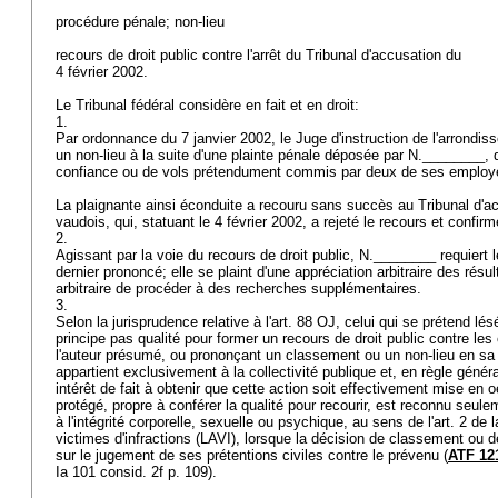
procédure pénale; non-lieu
recours de droit public contre l'arrêt du Tribunal d'accusation du
4 février 2002.
Le Tribunal fédéral considère en fait et en droit:
1.
Par ordonnance du 7 janvier 2002, le Juge d'instruction de l'arrond
un non-lieu à la suite d'une plainte pénale déposée par N.________, q
confiance ou de vols prétendument commis par deux de ses emplo
La plaignante ainsi éconduite a recouru sans succès au Tribunal d'a
vaudois, qui, statuant le 4 février 2002, a rejeté le recours et confir
2.
Agissant par la voie du recours de droit public, N.________ requiert l
dernier prononcé; elle se plaint d'une appréciation arbitraire des résul
arbitraire de procéder à des recherches supplémentaires.
3.
Selon la jurisprudence relative à l'
art. 88 OJ
, celui qui se prétend lés
principe pas qualité pour former un recours de droit public contre le
l'auteur présumé, ou prononçant un classement ou un non-lieu en sa f
appartient exclusivement à la collectivité publique et, en règle généra
intérêt de fait à obtenir que cette action soit effectivement mise en 
protégé, propre à conférer la qualité pour recourir, est reconnu seule
à l'intégrité corporelle, sexuelle ou psychique, au sens de l'art. 2 de l
victimes d'infractions (LAVI), lorsque la décision de classement ou d
sur le jugement de ses prétentions civiles contre le prévenu (
ATF 12
Ia 101 consid. 2f p. 109).