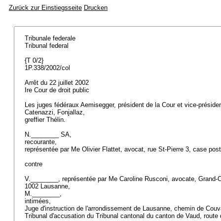
Zurück zur Einstiegsseite
Drucken
Tribunale federale
Tribunal federal
{T 0/2}
1P.338/2002/col
Arrêt du 22 juillet 2002
Ire Cour de droit public
Les juges fédéraux Aemisegger, président de la Cour et vice-présiden
Catenazzi, Fonjallaz,
greffier Thélin.
N.________ SA,
recourante,
représentée par Me Olivier Flattet, avocat, rue St-Pierre 3, case p
contre
V.________, représentée par Me Caroline Rusconi, avocate, Grand-C
1002 Lausanne,
M.________,
intimées,
Juge d'instruction de l'arrondissement de Lausanne, chemin de Cou
Tribunal d'accusation du Tribunal cantonal du canton de Vaud, rout