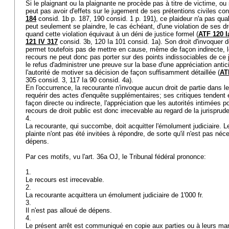
Si le plaignant ou la plaignante ne procède pas à titre de victime, ou 
peut pas avoir d'effets sur le jugement de ses prétentions civiles con
184
consid. 1b p. 187, 190 consid. 1 p. 191), ce plaideur n'a pas quali
peut seulement se plaindre, le cas échéant, d'une violation de ses dro
quand cette violation équivaut à un déni de justice formel (
ATF 120 I
121 IV 317
consid. 3b, 120 Ia 101 consid. 1a). Son droit d'invoquer d
permet toutefois pas de mettre en cause, même de façon indirecte, 
recours ne peut donc pas porter sur des points indissociables de ce
le refus d'administrer une preuve sur la base d'une appréciation antici
l'autorité de motiver sa décision de façon suffisamment détaillée (
AT
305 consid. 3, 117 Ia 90 consid. 4a).
En l'occurrence, la recourante n'invoque aucun droit de partie dans l
requérir des actes d'enquête supplémentaires; ses critiques tendent
façon directe ou indirecte, l'appréciation que les autorités intimées p
recours de droit public est donc irrecevable au regard de la jurispru
4.
La recourante, qui succombe, doit acquitter l'émolument judiciaire. 
plainte n'ont pas été invitées à répondre, de sorte qu'il n'est pas néc
dépens.
Par ces motifs, vu l'
art. 36a OJ
, le Tribunal fédéral prononce:
1.
Le recours est irrecevable.
2.
La recourante acquittera un émolument judiciaire de 1'000 fr.
3.
Il n'est pas alloué de dépens.
4.
Le présent arrêt est communiqué en copie aux parties ou à leurs man