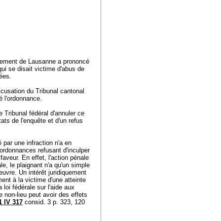
issement de Lausanne a prononcé
ui se disait victime d'abus de
yées.
ccusation du Tribunal cantonal
mé l'ordonnance.
e Tribunal fédéral d'annuler ce
tats de l'enquête et d'un refus
é par une infraction n'a en
s ordonnances refusant d'inculper
aveur. En effet, l'action pénale
le, le plaignant n'a qu'un simple
oeuvre. Un intérêt juridiquement
ment à la victime d'une atteinte
a loi fédérale sur l'aide aux
e non-lieu peut avoir des effets
1 IV 317
consid. 3 p. 323, 120