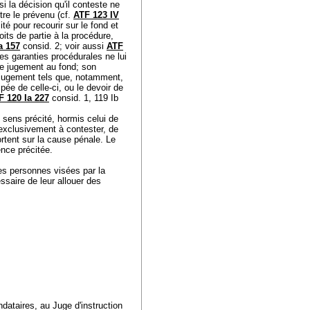
si la décision qu'il conteste ne
tre le prévenu (cf.
ATF 123 IV
té pour recourir sur le fond et
its de partie à la procédure,
a 157
consid. 2; voir aussi
ATF
es garanties procédurales ne lui
le jugement au fond; son
 jugement tels que, notamment,
pée de celle-ci, ou le devoir de
F 120 Ia 227
consid. 1, 119 Ib
e sens précité, hormis celui de
 exclusivement à contester, de
ortent sur la cause pénale. Le
dence précitée.
Les personnes visées par la
essaire de leur allouer des
dataires, au Juge d'instruction