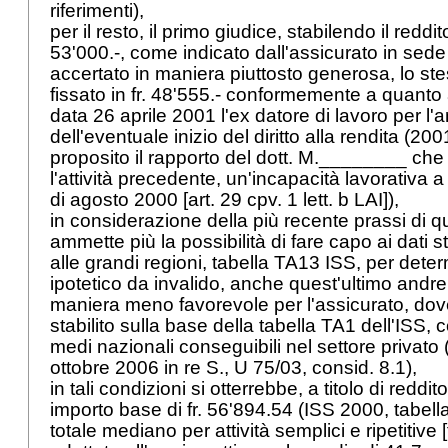
riferimenti),
per il resto, il primo giudice, stabilendo il reddit
53'000.-, come indicato dall'assicurato in sede
accertato in maniera piuttosto generosa, lo s
fissato in fr. 48'555.- conformemente a quanto
data 26 aprile 2001 l'ex datore di lavoro per l
dell'eventuale inizio del diritto alla rendita (200
proposito il rapporto del dott. M.________ che
l'attività precedente, un'incapacità lavorativa
di agosto 2000 [
art. 29 cpv. 1 lett. b LAI
]),
in considerazione della più recente prassi di 
ammette più la possibilità di fare capo ai dati stat
alle grandi regioni, tabella TA13 ISS, per deter
ipotetico da invalido, anche quest'ultimo andre
maniera meno favorevole per l'assicurato, dov
stabilito sulla base della tabella TA1 dell'ISS, 
medi nazionali conseguibili nel settore privato 
ottobre 2006 in re S., U 75/03, consid. 8.1),
in tali condizioni si otterrebbe, a titolo di reddit
importo base di fr. 56'894.54 (ISS 2000, tabell
totale mediano per attività semplici e ripetitive [