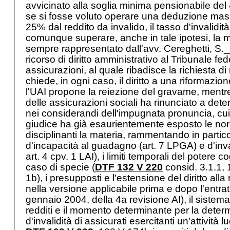
avvicinato alla soglia minima pensionabile d
se si fosse voluto operare una deduzione mas
25% dal reddito da invalido, il tasso d'invalidi
comunque superare, anche in tale ipotesi, la 
sempre rappresentato dall'avv. Cereghetti, S
ricorso di diritto amministrativo al Tribunale fed
assicurazioni, al quale ribadisce la richiesta d
chiede, in ogni caso, il diritto a una riformazi
l'UAI propone la reiezione del gravame, mentre 
delle assicurazioni sociali ha rinunciato a dete
nei considerandi dell'impugnata pronuncia, cui s
giudice ha già esaurientemente esposto le norm
disciplinanti la materia, rammentando in partico
d'incapacità al guadagno (
art. 7 LPGA
) e d'inv
art. 4 cpv. 1 LAI
), i limiti temporali del potere c
caso di specie (
DTF 132 V 220
consid. 3.1.1,
1b), i presupposti e l'estensione del diritto alla 
nella versione applicabile prima e dopo l'entrata
gennaio 2004, della 4a revisione AI), il sistema
redditi e il momento determinante per la deter
d'invalidità di assicurati esercitanti un'attività lu