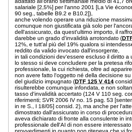
adattato all'orario settimanale medio di 41,7 or
salariale [2,5%] per l'anno 2001 [La Vie écon
90 seg., tabelle B9.2 e B10.2]),
anche volendo operare una riduzione massim
comunque non giustificata già solo per l'ancor
dell'assicurato, da quest'ultimo importo, il raffro
darebbe un grado d'invalidità arrotondato (
DTF
12%, e tutt'al più del 19% qualora si intendess
reddito da valido invocato dall'insorgente,
in tali condizioni dev'essere escluso il diritto a
lo stesso si deve concludere per la pretesa ri
professionale, la cui richiesta, oltre ad apparir
non avere fatto l'oggetto né della decisione su 
del giudizio impugnato (
DTF 125 V 414
consid.
risulterebbe comunque infondata, e non soltant
tasso d'invalidità accertato (124 V 110 seg. co
riferimenti; SVR 2006 IV no. 15 pag. 53 [senten
in re S., I 18/05] consid. 2), ma anche per l'at
dimostrato dall'assicurato in corso di procedur
aveva dichiarato di fronte alla consulente in i
professionale dell'AI di non essere interessato 
provvedimenti in quanto non riteneva che vi foss