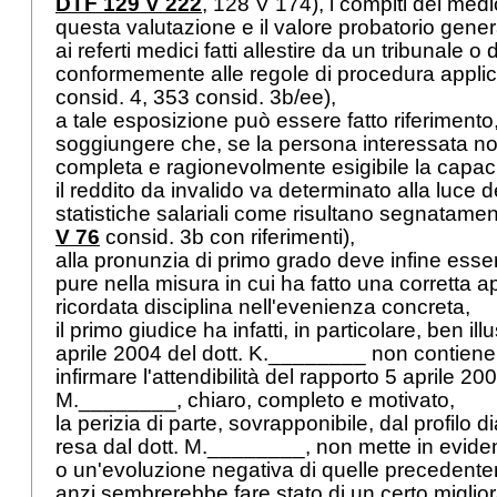
DTF 129 V 222
, 128 V 174), i compiti del medi
questa valutazione e il valore probatorio gene
ai referti medici fatti allestire da un tribunale 
conformemente alle regole di procedura applica
consid. 4, 353 consid. 3b/ee),
a tale esposizione può essere fatto riferimento
soggiungere che, se la persona interessata no
completa e ragionevolmente esigibile la capaci
il reddito da invalido va determinato alla luce dei
statistiche salariali come risultano segnatament
V 76
consid. 3b con riferimenti),
alla pronunzia di primo grado deve infine ess
pure nella misura in cui ha fatto una corretta a
ricordata disciplina nell'evenienza concreta,
il primo giudice ha infatti, in particolare, ben ill
aprile 2004 del dott. K.________ non contiene 
infirmare l'attendibilità del rapporto 5 aprile 200
M.________, chiaro, completo e motivato,
la perizia di parte, sovrapponibile, dal profilo d
resa dal dott. M.________, non mette in evid
o un'evoluzione negativa di quelle precedente
anzi sembrerebbe fare stato di un certo miglior