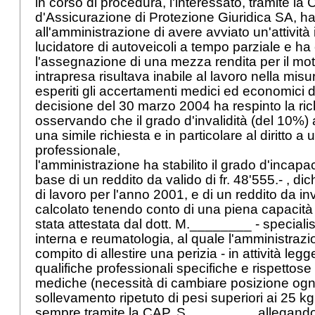
in corso di procedura, l'interessato, tramite 
d'Assicurazione di Protezione Giuridica SA, h
all'amministrazione di avere avviato un'attivit
lucidatore di autoveicoli a tempo parziale e ha
l'assegnazione di una mezza rendita per il motiv
intrapresa risultava inabile al lavoro nella mis
esperiti gli accertamenti medici ed economici d
decisione del 30 marzo 2004 ha respinto la rich
osservando che il grado d'invalidità (del 10%)
una simile richiesta e in particolare al diritto a
professionale,
l'amministrazione ha stabilito il grado d'incapa
base di un reddito da valido di fr. 48'555.- , dic
di lavoro per l'anno 2001, e di un reddito da inva
calcolato tenendo conto di una piena capacità 
stata attestata dal dott. M.________ - special
interna e reumatologia, al quale l'amministrazio
compito di allestire una perizia - in attività leg
qualifiche professionali specifiche e rispettose 
mediche (necessità di cambiare posizione ogni
sollevamento ripetuto di pesi superiori ai 25 kg
sempre tramite la CAP, S.________, allegando