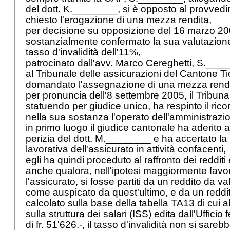
del dott. K.________, si è opposto al provvedi
chiesto l'erogazione di una mezza rendita,
per decisione su opposizione del 16 marzo 200
sostanzialmente confermato la sua valutazion
tasso d'invalidità dell'11%,
patrocinato dall'avv. Marco Cereghetti, S.___
al Tribunale delle assicurazioni del Cantone Ti
domandato l'assegnazione di una mezza rendit
per pronuncia dell'8 settembre 2005, il Tribuna
statuendo per giudice unico, ha respinto il ric
nella sua sostanza l'operato dell'amministrazi
in primo luogo il giudice cantonale ha aderito a
perizia del dott. M.________ e ha accertato la
lavorativa dell'assicurato in attività confacenti,
egli ha quindi proceduto al raffronto dei reddit
anche qualora, nell'ipotesi maggiormente favo
l'assicurato, si fosse partiti da un reddito da val
come auspicato da quest'ultimo, e da un reddit
calcolato sulla base della tabella TA13 di cui a
sulla struttura dei salari (ISS) edita dall'Ufficio 
di fr. 51'626.-, il tasso d'invalidità non si sar