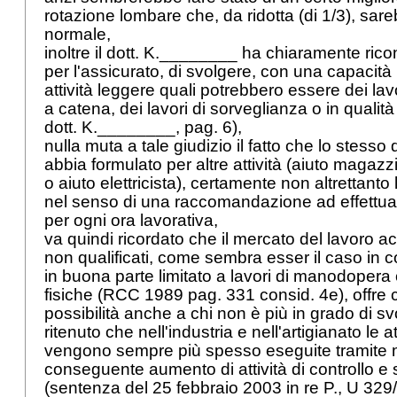
rotazione lombare che, da ridotta (di 1/3), sar
normale,
inoltre il dott. K.________ ha chiaramente ricon
per l'assicurato, di svolgere, con una capacità
attività leggere quali potrebbero essere dei la
a catena, dei lavori di sorveglianza o in qualità
dott. K.________, pag. 6),
nulla muta a tale giudizio il fatto che lo stess
abbia formulato per altre attività (aiuto magazz
o aiuto elettricista), certamente non altrettanto
nel senso di una raccomandazione ad effettua
per ogni ora lavorativa,
va quindi ricordato che il mercato del lavoro ac
non qualificati, come sembra esser il caso in 
in buona parte limitato a lavori di manodopera o 
fisiche (RCC 1989 pag. 331 consid. 4e), off
possibilità anche a chi non è più in grado di sv
ritenuto che nell'industria e nell'artigianato le a
vengono sempre più spesso eseguite tramite 
conseguente aumento di attività di controllo e
(sentenza del 25 febbraio 2003 in re P., U 329