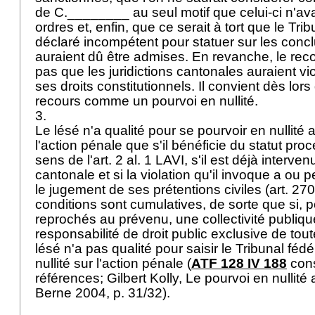
de C.________ au seul motif que celui-ci n'avai
ordres et, enfin, que ce serait à tort que le Trib
déclaré incompétent pour statuer sur les conclu
auraient dû être admises. En revanche, le reco
pas que les juridictions cantonales auraient vio
ses droits constitutionnels. Il convient dès lors 
recours comme un pourvoi en nullité.
3.
Le lésé n'a qualité pour se pourvoir en nullité 
l'action pénale que s'il bénéficie du statut pro
sens de l'
art. 2 al. 1 LAVI
, s'il est déjà interv
cantonale et si la violation qu'il invoque a ou p
le jugement de ses prétentions civiles (
art. 270
conditions sont cumulatives, de sorte que si, p
reprochés au prévenu, une collectivité publi
responsabilité de droit public exclusive de toute
lésé n'a pas qualité pour saisir le Tribunal féd
nullité sur l'action pénale (
ATF 128 IV 188
cons
références; Gilbert Kolly, Le pourvoi en nullité 
Berne 2004, p. 31/32).