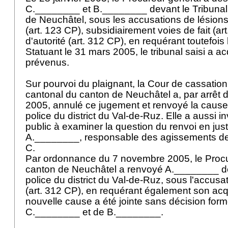
C.________ et B.________ devant le Tribunal d
de Neuchâtel, sous les accusations de lésions
(
art. 123 CP
), subsidiairement voies de fait (
ar
d'autorité (
art. 312 CP
), en requérant toutefois
Statuant le 31 mars 2005, le tribunal saisi a ac
prévenus.
Sur pourvoi du plaignant, la Cour de cassation
cantonal du canton de Neuchâtel a, par arrêt
2005, annulé ce jugement et renvoyé la cause
police du district du Val-de-Ruz. Elle a aussi in
public à examiner la question du renvoi en jus
A.________, responsable des agissements de 
C.
Par ordonnance du 7 novembre 2005, le Procu
canton de Neuchâtel a renvoyé A.________ de
police du district du Val-de-Ruz, sous l'accusat
(
art. 312 CP
), en requérant également son acq
nouvelle cause a été jointe sans décision forme
C.________ et de B.________.