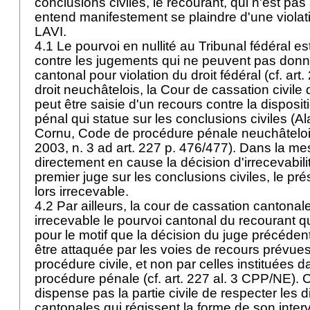
conclusions civiles, le recourant, qui n'est pas
entend manifestement se plaindre d'une violati
LAVI
.
4.1 Le pourvoi en nullité au Tribunal fédéral e
contre les jugements qui ne peuvent pas donne
cantonal pour violation du droit fédéral (cf.
art.
droit neuchâtelois, la Cour de cassation civile
peut être saisie d'un recours contre la disposi
pénal qui statue sur les conclusions civiles (A
Cornu, Code de procédure pénale neuchâteloi
2003, n. 3 ad art. 227 p. 476/477). Dans la me
directement en cause la décision d'irrecevabili
premier juge sur les conclusions civiles, le pr
lors irrecevable.
4.2 Par ailleurs, la cour de cassation cantonal
irrecevable le pourvoi cantonal du recourant qua
pour le motif que la décision du juge précédent
être attaquée par les voies de recours prévue
procédure civile, et non par celles instituées 
procédure pénale (cf.
art. 227 al. 3 CPP
/NE). 
dispense pas la partie civile de respecter les d
cantonales qui régissent la forme de son interv