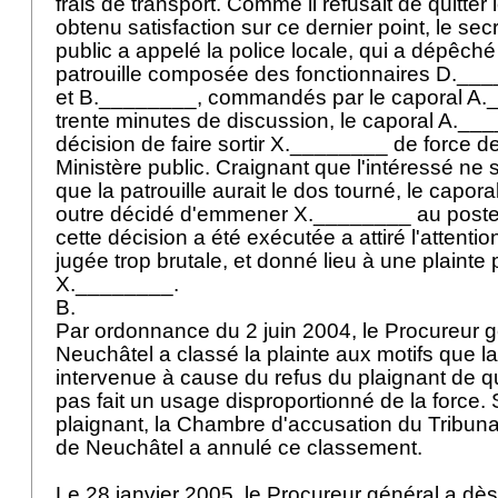
frais de transport. Comme il refusait de quitter 
obtenu satisfaction sur ce dernier point, le sec
public a appelé la police locale, qui a dépêch
patrouille composée des fonctionnaires D._
et B.________, commandés par le caporal A.
trente minutes de discussion, le caporal A.___
décision de faire sortir X.________ de force d
Ministère public. Craignant que l'intéressé ne 
que la patrouille aurait le dos tourné, le capo
outre décidé d'emmener X.________ au poste
cette décision a été exécutée a attiré l'attentio
jugée trop brutale, et donné lieu à une plainte
X.________.
B.
Par ordonnance du 2 juin 2004, le Procureur 
Neuchâtel a classé la plainte aux motifs que la
intervenue à cause du refus du plaignant de quit
pas fait un usage disproportionné de la force.
plaignant, la Chambre d'accusation du Tribuna
de Neuchâtel a annulé ce classement.
Le 28 janvier 2005, le Procureur général a dès