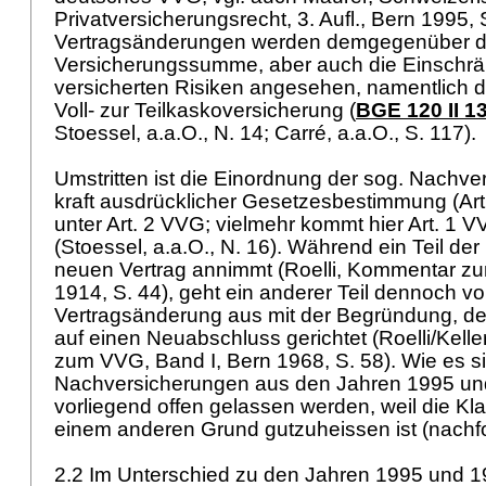
Privatversicherungsrecht, 3. Aufl., Bern 1995, 
Vertragsänderungen werden demgegenüber d
Versicherungssumme, aber auch die Einschr
versicherten Risiken angesehen, namentlich 
Voll- zur Teilkaskoversicherung (
BGE 120 II 1
Stoessel, a.a.O., N. 14; Carré, a.a.O., S. 117).
Umstritten ist die Einordnung der sog. Nachvers
kraft ausdrücklicher Gesetzesbestimmung (
Ar
unter
Art. 2 VVG
; vielmehr kommt hier
Art. 1 
(Stoessel, a.a.O., N. 16). Während ein Teil de
neuen Vertrag annimmt (Roelli, Kommentar z
1914, S. 44), geht ein anderer Teil dennoch v
Vertragsänderung aus mit der Begründung, der 
auf einen Neuabschluss gerichtet (Roelli/Kell
zum VVG, Band I, Bern 1968, S. 58). Wie es s
Nachversicherungen aus den Jahren 1995 und
vorliegend offen gelassen werden, weil die K
einem anderen Grund gutzuheissen ist (nachfo
2.2 Im Unterschied zu den Jahren 1995 und 