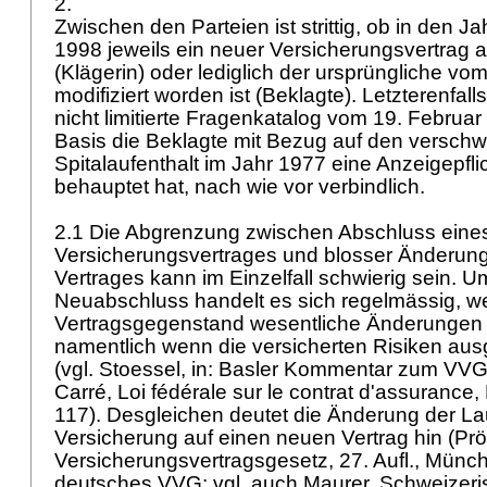
2.
Zwischen den Parteien ist strittig, ob in den 
1998 jeweils ein neuer Versicherungsvertrag
(Klägerin) oder lediglich der ursprüngliche vo
modifiziert worden ist (Beklagte). Letzterenfalls
nicht limitierte Fragenkatalog vom 19. Februa
Basis die Beklagte mit Bezug auf den versch
Spitalaufenthalt im Jahr 1977 eine Anzeigepfli
behauptet hat, nach wie vor verbindlich.
2.1 Die Abgrenzung zwischen Abschluss eine
Versicherungsvertrages und blosser Änderun
Vertrages kann im Einzelfall schwierig sein. U
Neuabschluss handelt es sich regelmässig, w
Vertragsgegenstand wesentliche Änderungen e
namentlich wenn die versicherten Risiken au
(vgl. Stoessel, in: Basler Kommentar zum VVG, 
Carré, Loi fédérale sur le contrat d'assurance
117). Desgleichen deutet die Änderung der Lau
Versicherung auf einen neuen Vertrag hin (Prö
Versicherungsvertragsgesetz, 27. Aufl., Münch
deutsches VVG; vgl. auch Maurer, Schweizer