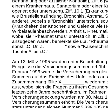
Behandlung oder ärztlicher Kontrolle), Ziff. 6 
einem Krankenhaus, Sanatorium oder einer Ku
operiert oder untersucht), Ziff. 10.1 (Erkran
wie Brustfellentzündung, Bronchitis, Asthma, 
andere), wobei sie "Bronchitis" unterstrich, sow
(Krankheiten der Knochen und Gelenke wie H
Wirbelsäulenbeschwerden, Arthritis, Rheumat
wobei sie "Rheumatismus" unterstrich. In Ziff.
anzugeben waren, bemerkte sie u.a. "Rheumas
sonst i.O. Dr. Z.________" sowie "Kaiserschni
Tochter Alles i.O.".
Am 13. März 1995 wurden unter Beibehaltung 
Ereignisse die Versicherungssummen erhöht. M
Februar 1996 wurde die Versicherung bei gle
Summen auf das Ereignis des Unfalltodes aus
Zusammenhang füllte X.________ wiederum e
aus, wobei sich die Fragen zu ihrem Gesundhe
letzten zehn Jahre beschränkten. Im Rahmen 
Versicherungsdeckung wurden am 30. März 1
Versicherungssummen erhöht. Die Versicheru
stets unter der gleichen Nummer 5.339.105 ge