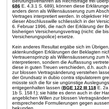
Berufungsverfahren als Rechtsfrage frei überpr
686
E. 4.3.1 S. 689), können diese Erklärunge
anders denn als Willensäusserung zum Absch
Vertrages interpretiert werden. In objektiver Hi
dieser Abschlusswille schliesslich in der Ver
6. Februar 1996, die nach der Erklärung der 
bisherigen Versicherungsvertrag (nicht: die bi
Versicherungspolice) ersetze.
Kein anderes Resultat ergäbe sich im Übrige
aktenkundigen Erklärungen der Beklagten ni
Vertrauensprinzip als Willensäusserung zum
interpretieren, sondern die Auffassung vertret
diese in guten Treuen verschieden, d.h. auch
zur blossen Vertragsänderung verstehen lasse
der Grundsatz in dubio contra stipulatorem gre
müsste sich die für sie ungünstige Auslegungs
entgegenhalten lassen (
BGE 122 III 118
E. 2a
1b S. 158 f.); sie hätte es denn auch in der Ha
angeblichen Willen zur blossen Vertragsände
entsprechende Formulierungen gegen aussen
bekunden.