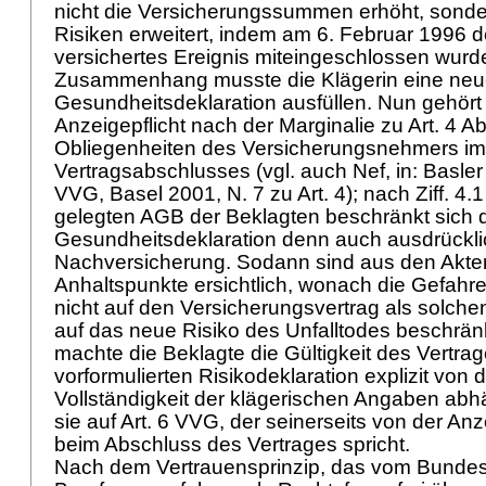
nicht die Versicherungssummen erhöht, sonder
Risiken erweitert, indem am 6. Februar 1996 de
versichertes Ereignis miteingeschlossen wurd
Zusammenhang musste die Klägerin eine ne
Gesundheitsdeklaration ausfüllen. Nun gehört
Anzeigepflicht nach der Marginalie zu
Art. 4 A
Obliegenheiten des Versicherungsnehmers im
Vertragsabschlusses (vgl. auch Nef, in: Basl
VVG, Basel 2001, N. 7 zu Art. 4); nach Ziff. 4.
gelegten AGB der Beklagten beschränkt sich d
Gesundheitsdeklaration denn auch ausdrücklic
Nachversicherung. Sodann sind aus den Akte
Anhaltspunkte ersichtlich, wonach die Gefahre
nicht auf den Versicherungsvertrag als solch
auf das neue Risiko des Unfalltodes beschränk
machte die Beklagte die Gültigkeit des Vertrage
vorformulierten Risikodeklaration explizit von d
Vollständigkeit der klägerischen Angaben abh
sie auf
Art. 6 VVG
, der seinerseits von der Anz
beim Abschluss des Vertrages spricht.
Nach dem Vertrauensprinzip, das vom Bundes