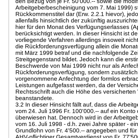
den Bezug von je Fr. 50'000.-- sowie die modifi
Arbeitgeberbescheinigung vom 7. Mai 1999) st
Rückkommenstitel dar (Erw. 2.2.1 hievor), jed
allenfalls hinsichtlich der zukünftig auszurich
hier für den Monat des Verfügungserlasses (Ap
berücksichtigt werden. In dieser Hinsicht ist d
vorliegende Verfahren allerdings insoweit nic
die Rückforderungsverfügung allein die Monat
mit März 1999 betraf und die nachfolgende Zei
Streitgegenstand bildet. Jedoch kann die ersti
Beschwerde von Mai 1999 nicht nur als Anfec
Rückforderungsverfügung, sondern zusätzlich
vorgenommene Anfechtung der formlos erbrac
Leistungen aufgefasst werden, da der Versiche
Rechtsschrift auch die Höhe des versicherten
beanstandete.
3.2 In dieser Hinsicht fällt auf, dass die Arbeit
vom 24. Juli 1996 Fr. 100'000.-- auf ein Konto
überwiesen hat. Dennoch wird in der Arbeitg
vom 16. Juli 1998 - d.h. zwei Jahre später - ein
Grundlohn von Fr. 4'500.-- angegeben und für
AHV-pflichtiger Gesamtverdienst von Fr. 77'500