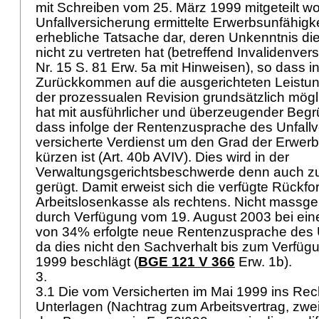
mit Schreiben vom 25. März 1999 mitgeteilt wo
Unfallversicherung ermittelte Erwerbsunfähigkei
erhebliche Tatsache dar, deren Unkenntnis di
nicht zu vertreten hat (betreffend Invalidenve
Nr. 15 S. 81 Erw. 5a mit Hinweisen), so dass in
Zurückkommen auf die ausgerichteten Leist
der prozessualen Revision grundsätzlich mögli
hat mit ausführlicher und überzeugender Begr
dass infolge der Rentenzusprache des Unfallv
versicherte Verdienst um den Grad der Erwerb
kürzen ist (
Art. 40b AVIV
). Dies wird in der
Verwaltungsgerichtsbeschwerde denn auch zu
gerügt. Damit erweist sich die verfügte Rückfo
Arbeitslosenkasse als rechtens. Nicht massgeb
durch Verfügung vom 19. August 2003 bei eine
von 34% erfolgte neue Rentenzusprache des U
da dies nicht den Sachverhalt bis zum Verfügu
1999 beschlägt (
BGE 121 V 366
Erw. 1b).
3.
3.1 Die vom Versicherten im Mai 1999 ins Rec
Unterlagen (Nachtrag zum Arbeitsvertrag, zwe