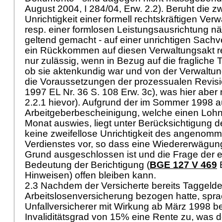
August 2004, I 284/04, Erw. 2.2). Beruht die zw
Unrichtigkeit einer formell rechtskräftigen Ve
resp. einer formlosen Leistungsausrichtung näml
geltend gemacht - auf einer unrichtigen Sachver
ein Rückkommen auf diesen Verwaltungsakt re
nur zulässig, wenn in Bezug auf die fragliche
ob sie aktenkundig war und von der Verwaltu
die Voraussetzungen der prozessualen Revisio
1997 EL Nr. 36 S. 108 Erw. 3c), was hier aber ni
2.2.1 hievor). Aufgrund der im Sommer 1998 a
Arbeitgeberbescheinigung, welche einen Lohn 
Monat auswies, liegt unter Berücksichtigung
keine zweifellose Unrichtigkeit des angenom
Verdienstes vor, so dass eine Wiedererwägu
Grund ausgeschlossen ist und die Frage der 
Bedeutung der Berichtigung (
BGE 127 V 469
E
Hinweisen) offen bleiben kann.
2.3 Nachdem der Versicherte bereits Taggelde
Arbeitslosenversicherung bezogen hatte, spra
Unfallversicherer mit Wirkung ab März 1998 b
Invaliditätsgrad von 15% eine Rente zu, was 