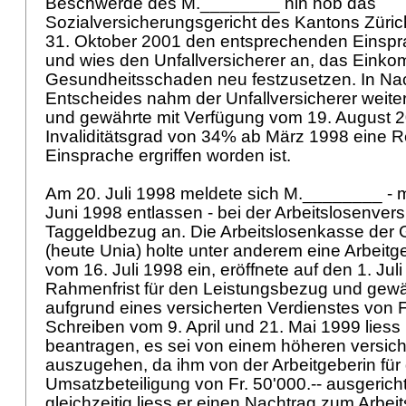
Beschwerde des M.________ hin hob das
Sozialversicherungsgericht des Kantons Züric
31. Oktober 2001 den entsprechenden Einspr
und wies den Unfallversicherer an, das Ein
Gesundheitsschaden neu festzusetzen. In Na
Entscheides nahm der Unfallversicherer weite
und gewährte mit Verfügung vom 19. August 
Invaliditätsgrad von 34% ab März 1998 eine 
Einsprache ergriffen worden ist.
Am 20. Juli 1998 meldete sich M.________ - mi
Juni 1998 entlassen - bei der Arbeitslosenve
Taggeldbezug an. Die Arbeitslosenkasse der
(heute Unia) holte unter anderem eine Arbeit
vom 16. Juli 1998 ein, eröffnete auf den 1. Jul
Rahmenfrist für den Leistungsbezug und gewä
aufgrund eines versicherten Verdienstes von Fr.
Schreiben vom 9. April und 21. Mai 1999 lies
beantragen, es sei von einem höheren versich
auszugehen, da ihm von der Arbeitgeberin für
Umsatzbeteiligung von Fr. 50'000.-- ausgerich
gleichzeitig liess er einen Nachtrag zum Arbeit