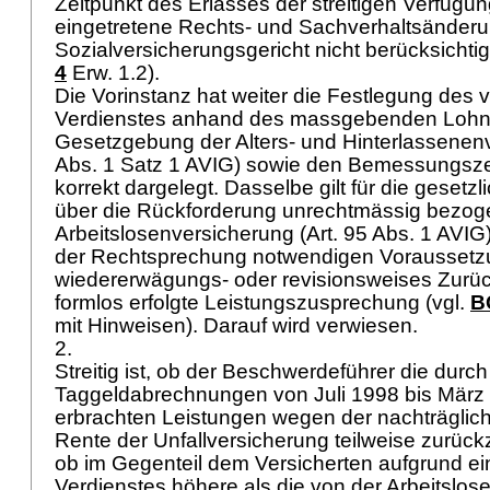
Zeitpunkt des Erlasses der streitigen Verfügun
eingetretene Rechts- und Sachverhaltsänder
Sozialversicherungsgericht nicht berücksichtig
4
Erw. 1.2).
Die Vorinstanz hat weiter die Festlegung des 
Verdienstes anhand des massgebenden Lohne
Gesetzgebung der Alters- und Hinterlassenen
Abs. 1 Satz 1 AVIG
) sowie den Bemessungsze
korrekt dargelegt. Dasselbe gilt für die gese
über die Rückforderung unrechtmässig bezog
Arbeitslosenversicherung (
Art. 95 Abs. 1 AVIG
der Rechtsprechung notwendigen Voraussetzu
wiedererwägungs- oder revisionsweises Zurü
formlos erfolgte Leistungszusprechung (vgl.
B
mit Hinweisen). Darauf wird verwiesen.
2.
Streitig ist, ob der Beschwerdeführer die durch
Taggeldabrechnungen von Juli 1998 bis März
erbrachten Leistungen wegen der nachträgli
Rente der Unfallversicherung teilweise zurück
ob im Gegenteil dem Versicherten aufgrund e
Verdienstes höhere als die von der Arbeitslo