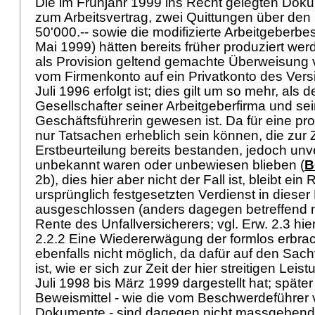
Die im Frühjahr 1999 ins Recht gelegten Dok
zum Arbeitsvertrag, zwei Quittungen über den 
50'000.-- sowie die modifizierte Arbeitgeberb
Mai 1999) hätten bereits früher produziert we
als Provision geltend gemachte Überweisung v
vom Firmenkonto auf ein Privatkonto des Versi
Juli 1996 erfolgt ist; dies gilt um so mehr, als
Gesellschafter seiner Arbeitgeberfirma und se
Geschäftsführerin gewesen ist. Da für eine pr
nur Tatsachen erheblich sein können, die zur Z
Erstbeurteilung bereits bestanden, jedoch un
unbekannt waren oder unbewiesen blieben (
B
2b), dies hier aber nicht der Fall ist, bleibt 
ursprünglich festgesetzten Verdienst in dieser 
ausgeschlossen (anders dagegen betreffend
Rente des Unfallversicherers; vgl. Erw. 2.3 hi
2.2.2 Eine Wiedererwägung der formlos erbrac
ebenfalls nicht möglich, da dafür auf den Sach
ist, wie er sich zur Zeit der hier streitigen Le
Juli 1998 bis März 1999 dargestellt hat; späte
Beweismittel - wie die vom Beschwerdeführer 
Dokumente - sind dagegen nicht massgebend (