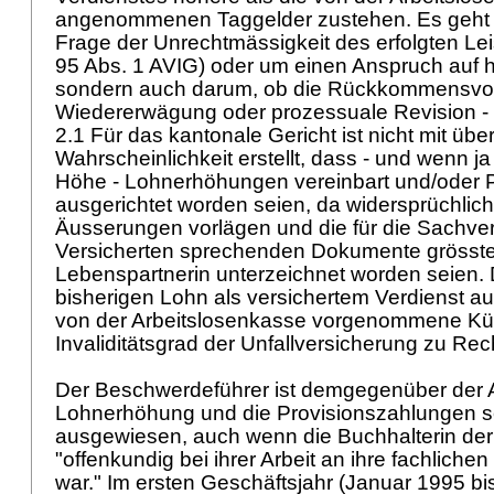
angenommenen Taggelder zustehen. Es geht a
Frage der Unrechtmässigkeit des erfolgten Le
95 Abs. 1 AVIG
) oder um einen Anspruch auf 
sondern auch darum, ob die Rückkommensvo
Wiedererwägung oder prozessuale Revision -
2.1 Für das kantonale Gericht ist nicht mit üb
Wahrscheinlichkeit erstellt, dass - und wenn j
Höhe - Lohnerhöhungen vereinbart und/oder 
ausgerichtet worden seien, da widersprüchlic
Äusserungen vorlägen und die für die Sachver
Versicherten sprechenden Dokumente grösste
Lebenspartnerin unterzeichnet worden seien.
bisherigen Lohn als versichertem Verdienst a
von der Arbeitslosenkasse vorgenommene K
Invaliditätsgrad der Unfallversicherung zu Rech
Der Beschwerdeführer ist demgegenüber der A
Lohnerhöhung und die Provisionszahlungen se
ausgewiesen, auch wenn die Buchhalterin der
"offenkundig bei ihrer Arbeit an ihre fachlich
war." Im ersten Geschäftsjahr (Januar 1995 b