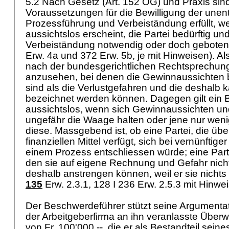
5.2 Nach Gesetz (
Art. 152 OG
) und Praxis sin
Voraussetzungen für die Bewilligung der unent
Prozessführung und Verbeiständung erfüllt, w
aussichtslos erscheint, die Partei bedürftig un
Verbeiständung notwendig oder doch geboten i
Erw. 4a und 372 Erw. 5b, je mit Hinweisen). Al
nach der bundesgerichtlichen Rechtsprechu
anzusehen, bei denen die Gewinnaussichten be
sind als die Verlustgefahren und die deshalb k
bezeichnet werden können. Dagegen gilt ein B
aussichtslos, wenn sich Gewinnaussichten un
ungefähr die Waage halten oder jene nur wenig
diese. Massgebend ist, ob eine Partei, die übe
finanziellen Mittel verfügt, sich bei vernünftig
einem Prozess entschliessen würde; eine Parte
den sie auf eigene Rechnung und Gefahr nicht
deshalb anstrengen können, weil er sie nichts 
135
Erw. 2.3.1, 128 I 236 Erw. 2.5.3 mit Hinwei
Der Beschwerdeführer stützt seine Argumentati
der Arbeitgeberfirma an ihn veranlasste Über
von Fr. 100'000.--, die er als Bestandteil sei