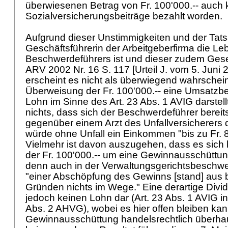
überwiesenen Betrag von Fr. 100'000.-- auch 
Sozialversicherungsbeiträge bezahlt worden.
Aufgrund dieser Unstimmigkeiten und der Tats
Geschäftsführerin der Arbeitgeberfirma die Le
Beschwerdeführers ist und dieser zudem Gesel
ARV 2002 Nr. 16 S. 117 [Urteil J. vom 5. Juni 
erscheint es nicht als überwiegend wahrschein
Überweisung der Fr. 100'000.-- eine Umsatzbe
Lohn im Sinne des
Art. 23 Abs. 1 AVIG
darstell
nichts, dass sich der Beschwerdeführer berei
gegenüber einem Arzt des Unfallversicherers d
würde ohne Unfall ein Einkommen "bis zu Fr. 8'
Vielmehr ist davon auszugehen, dass es sich
der Fr. 100'000.-- um eine Gewinnausschüttun
denn auch in der Verwaltungsgerichtsbeschwe
"einer Abschöpfung des Gewinns [stand] aus b
Gründen nichts im Wege." Eine derartige Divid
jedoch keinen Lohn dar (
Art. 23 Abs. 1 AVIG
in
Abs. 2 AHVG
), wobei es hier offen bleiben kan
Gewinnausschüttung handelsrechtlich überhaup