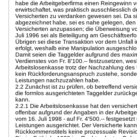
habe die Arbeitgeberfirma einen Reingewinn v
erwirtschaftet, was praktisch ausschliesslich d
Versicherten zu verdanken gewesen sei. Da s
abgezeichnet habe, sei es nahe gelegen, den 
Versicherten anzupassen; die Überweisung von
Juli 1996 sei als Beteiligung am Geschäftserf
Übrigen sei diese Transaktion vor dem Unfall
erfolgt, weshalb eine Manipulation ausgesch
Damit seien die Taggelder aufgrund des maxim
Verdienstes von Fr. 8'100.-- festzusetzen, wes
Arbeitslosenkasse trotz der Nachzahlung des 
kein Rückforderungsanspruch zustehe, sonder
Leistungen nachzuzahlen habe.
2.2 Zunächst ist zu prüfen, ob betreffend versi
die formlos ausgerichteten Taggelder zurüc
kann.
2.2.1 Die Arbeitslosenkasse hat den versichert
offenbar aufgrund der Angaben in der Arbeit
vom 16. Juli 1998 - auf Fr. 4'500.-- festgeset
Leistungen ausgerichtet. Der Versicherte kan
Rückkommenstitels keine prozessuale Revisi