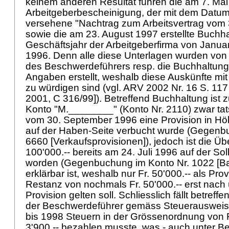
keinem anderen Resultat führen die am 7. Mai 
Arbeitgeberbescheinigung, der mit dem Datum 
versehene "Nachtrag zum Arbeitsvertrag vom 
sowie die am 23. August 1997 erstellte Buchhal
Geschäftsjahr der Arbeitgeberfirma von Janu
1996. Denn alle diese Unterlagen wurden von
des Beschwerdeführers resp. die Buchhaltung
Angaben erstellt, weshalb diese Auskünfte mit
zu würdigen sind (vgl. ARV 2002 Nr. 16 S. 117 [
2001, C 316/99]). Betreffend Buchhaltung ist
Konto "M.________" (Konto Nr. 2110) zwar tat
vom 30. September 1996 eine Provision in Höh
auf der Haben-Seite verbucht wurde (Gegenb
6660 [Verkaufsprovisionen]), jedoch ist die Üb
100'000.-- bereits am 24. Juli 1996 auf der Sol
worden (Gegenbuchung im Konto Nr. 1022 [Ban
erklärbar ist, weshalb nur Fr. 50'000.-- als Pro
Restanz von nochmals Fr. 50'000.-- erst nach 
Provision gelten soll. Schliesslich fällt betreff
der Beschwerdeführer gemäss Steuerausweise
bis 1998 Steuern in der Grössenordnung von Fr.
3'900.-- bezahlen musste, was - auch unter B