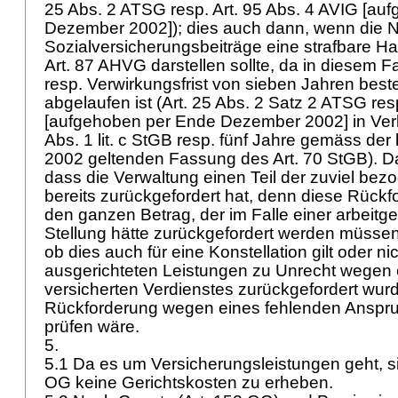
25 Abs. 2 ATSG
resp.
Art. 95 Abs. 4 AVIG
[auf
Dezember 2002]); dies auch dann, wenn die N
Sozialversicherungsbeiträge eine strafbare H
Art. 87 AHVG
darstellen sollte, da in diesem F
resp. Verwirkungsfrist von sieben Jahren beste
abgelaufen ist (
Art. 25 Abs. 2 Satz 2 ATSG
res
[aufgehoben per Ende Dezember 2002] in Ver
Abs. 1 lit. c StGB
resp. fünf Jahre gemäss der
2002 geltenden Fassung des
Art. 70 StGB
). D
dass die Verwaltung einen Teil der zuviel be
bereits zurückgefordert hat, denn diese Rückfo
den ganzen Betrag, der im Falle einer arbeitg
Stellung hätte zurückgefordert werden müssen
ob dies auch für eine Konstellation gilt oder nich
ausgerichteten Leistungen zu Unrecht wegen
versicherten Verdienstes zurückgefordert wurd
Rückforderung wegen eines fehlenden Anspru
prüfen wäre.
5.
5.1 Da es um Versicherungsleistungen geht,
OG
keine Gerichtskosten zu erheben.