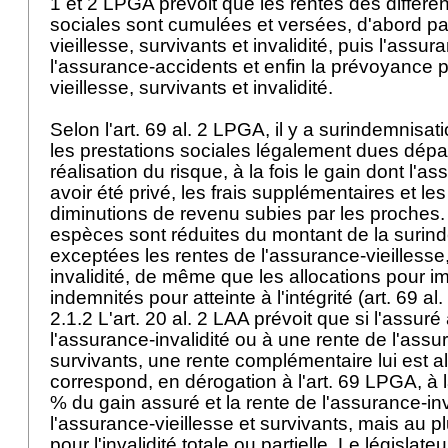
1 et 2 LPGA
prévoit que les rentes des différ
sociales sont cumulées et versées, d'abord pa
vieillesse, survivants et invalidité, puis l'assur
l'assurance-accidents et enfin la prévoyance p
vieillesse, survivants et invalidité.
Selon l'
art. 69 al. 2 LPGA
, il y a surindemnisa
les prestations sociales légalement dues dépas
réalisation du risque, à la fois le gain dont l'
avoir été privé, les frais supplémentaires et le
diminutions de revenu subies par les proches.
espèces sont réduites du montant de la surin
exceptées les rentes de l'assurance-vieillesse,
invalidité, de même que les allocations pour im
indemnités pour atteinte à l'intégrité (
art. 69 a
2.1.2 L'
art. 20 al. 2 LAA
prévoit que si l'assuré 
l'assurance-invalidité ou à une rente de l'assur
survivants, une rente complémentaire lui est al
correspond, en dérogation à l'
art. 69 LPGA
, à
% du gain assuré et la rente de l'assurance-inv
l'assurance-vieillesse et survivants, mais au 
pour l'invalidité totale ou partielle. Le législat