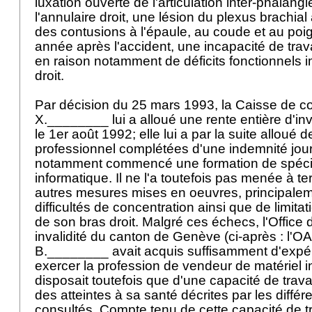
luxation ouverte de l'articulation inter-phalan
l'annulaire droit, une lésion du plexus brachial 
des contusions à l'épaule, au coude et au poig
année après l'accident, une incapacité de travai
en raison notamment de déficits fonctionnels 
droit.
Par décision du 25 mars 1993, la Caisse de 
X.________ lui a alloué une rente entière d'inv
le 1er août 1992; elle lui a par la suite alloué
professionnel complétées d'une indemnité jour
notamment commencé une formation de spécia
informatique. Il ne l'a toutefois pas menée à t
autres mesures mises en oeuvres, principalem
difficultés de concentration ainsi que de limitat
de son bras droit. Malgré ces échecs, l'Office 
invalidité du canton de Genève (ci-après : l'O
B.________ avait acquis suffisamment d'expé
exercer la profession de vendeur de matériel in
disposait toutefois que d'une capacité de trav
des atteintes à sa santé décrites par les diffé
consultés. Compte tenu de cette capacité de tra