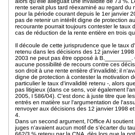
alors qu'elle alléguait une invalidité de 73 %. Le
rente serait plus tard réexaminé au regard du
pour la période courant depuis le 1er janvier 2
pas de retenir un intérêt digne de protection au
recourante pourrait toujours contester le taux d
cas de réduction de la rente entière en trois q
Il découle de cette jurisprudence que le taux d
retenu dans les décisions des 12 janvier 199
2003 ne peut pas être opposé à B.________. C
aucune possibilité de recours contre ces décis
son droit à une rente entière d'invalidité; il n'a
digne de protection à contester la motivation d
particulier le taux d'invalidité retenu -, alors que
pas litigieux (dans ce sens, voir également l'a
2005, I 586/04). C'est donc à juste titre que le
entrés en matière sur l'argumentation de l'assu
renvoyer aux décisions des 12 janvier 1998 
4.
Dans un second argument, l'Office AI soutient
juges n'avaient aucun motif de s'écarter du tau
662/3 % retenu par la CNA, dès lors que la noti