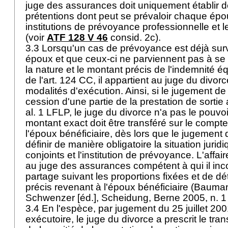
juge des assurances doit uniquement établir d
prétentions dont peut se prévaloir chaque épo
institutions de prévoyance professionnelle et l
(voir
ATF 128 V 46
consid. 2c).
3.3 Lorsqu'un cas de prévoyance est déjà sur
époux et que ceux-ci ne parviennent pas à se 
la nature et le montant précis de l'indemnité é
de l'
art. 124 CC
, il appartient au juge du divor
modalités d'exécution. Ainsi, si le jugement de 
cession d'une partie de la prestation de sortie 
al. 1 LFLP
, le juge du divorce n'a pas le pouvo
montant exact doit être transféré sur le comp
l'époux bénéficiaire, dès lors que le jugement
définir de manière obligatoire la situation jurid
conjoints et l'institution de prévoyance. L'affai
au juge des assurances compétent à qui il inc
partage suivant les proportions fixées et de d
précis revenant à l'époux bénéficiaire (Bauman
Schwenzer [éd.], Scheidung, Berne 2005, n. 
3.4 En l'espèce, par jugement du 25 juillet 200
exécutoire, le juge du divorce a prescrit le tr