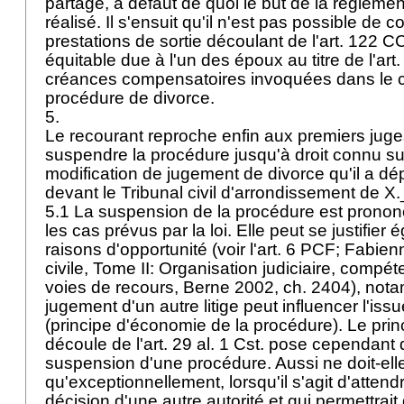
partage, à défaut de quoi le but de la réglemen
réalisé. Il s'ensuit qu'il n'est pas possible de
prestations de sortie découlant de l'
art. 122 C
équitable due à l'un des époux au titre de l'
art
créances compensatoires invoquées dans le 
procédure de divorce.
5.
Le recourant reproche enfin aux premiers juge
suspendre la procédure jusqu'à droit connu s
modification de jugement de divorce qu'il a dé
devant le Tribunal civil d'arrondissement de 
5.1 La suspension de la procédure est pronon
les cas prévus par la loi. Elle peut se justifier
raisons d'opportunité (voir l'
art. 6 PCF
; Fabien
civile, Tome II: Organisation judiciaire, compé
voies de recours, Berne 2002, ch. 2404), not
jugement d'un autre litige peut influencer l'is
(principe d'économie de la procédure). Le princ
découle de l'
art. 29 al. 1 Cst.
pose cependant de
suspension d'une procédure. Aussi ne doit-ell
qu'exceptionnellement, lorsqu'il s'agit d'atten
décision d'une autre autorité et qui permettrai