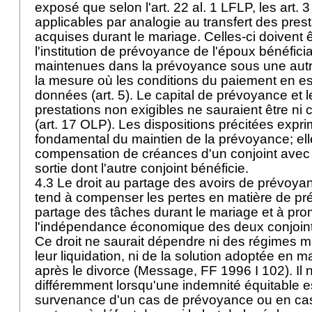
exposé que selon l'
art. 22 al. 1 LFLP
, les art. 
applicables par analogie au transfert des prest
acquises durant le mariage. Celles-ci doivent ê
l'institution de prévoyance de l'époux bénéficiair
maintenues dans la prévoyance sous une autre
la mesure où les conditions du paiement en e
données (art. 5). Le capital de prévoyance et l
prestations non exigibles ne sauraient être ni
(
art. 17 OLP
). Les dispositions précitées expri
fondamental du maintien de la prévoyance; elle
compensation de créances d'un conjoint avec 
sortie dont l'autre conjoint bénéficie.
4.3 Le droit au partage des avoirs de prévoya
tend à compenser les pertes en matière de pr
partage des tâches durant le mariage et à pr
l'indépendance économique des deux conjoints
Ce droit ne saurait dépendre ni des régimes m
leur liquidation, ni de la solution adoptée en ma
après le divorce (Message, FF 1996 I 102). Il n
différemment lorsqu'une indemnité équitable e
survenance d'un cas de prévoyance ou en cas 