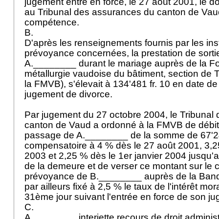
jugement entré en force, le 27 août 2001, le do
au Tribunal des assurances du canton de Va
compétence.
B.
D'après les renseignements fournis par les inst
prévoyance concernées, la prestation de sorti
A.________ durant le mariage auprès de la Fo
métallurgie vaudoise du bâtiment, section de 
la FMVB), s'élevait à 134'481 fr. 10 en date de
jugement de divorce.
Par jugement du 27 octobre 2004, le Tribunal
canton de Vaud a ordonné à la FMVB de débite
passage de A.________ de la somme de 67'240 
compensatoire à 4 % dès le 27 août 2001, 3,25
2003 et 2,25 % dès le 1er janvier 2004 jusqu'au
de la demeure et de verser ce montant sur le
prévoyance de B.________ auprès de la Banq
par ailleurs fixé à 2,5 % le taux de l'intérêt mor
31ème jour suivant l'entrée en force de son j
C.
A.________ interjette recours de droit administ