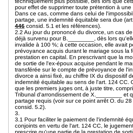
techniquement plus possible, dès lors que cet
pour effet de supprimer toute prétention à une 
Dans ce cas, comme dans celui de l'impossibil
partage, une indemnité équitable sera due (
ar
446
consid. 5.1 et les références).
2.2 Au jour du prononcé du divorce, un cas de
déjà survenu pour B.________, dès lors qu'ell
invalide à 100 %; à cette occasion, elle avait 
prévoyance acquis durant le mariage sous la 
prestation en capital. En prescrivant que la moi
de sortie de l'ex-époux acquise pendant le mar
transférée sur le compte de prévoyance de l'in
divorce a ainsi fixé, au chiffre IX du dispositi
indemnité équitable au sens de l'
art. 124 CC
. 
que les premiers juges ont, à juste titre, comp
Tribunal d'arrondissement de X.________ et qu
partage requis (voir sur ce point arrêt O. du 28
consid. 5.2).
3.
3.1 Pour faciliter le paiement de l'indemnité éq
conjoints en vertu de l'
art. 124 CC
, le jugemen
prescrire qu'une partie de la prestation de sort