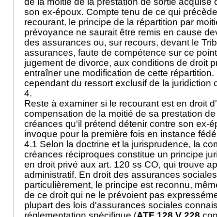
de la moitié de la prestation de sortie acquise
son ex-époux. Compte tenu de ce qui précède 
recourant, le principe de la répartition par moiti
prévoyance ne saurait être remis en cause dev
des assurances ou, sur recours, devant le Trib
assurances, faute de compétence sur ce point.
jugement de divorce, aux conditions de droit pr
entraîner une modification de cette répartition
cependant du ressort exclusif de la juridiction c
4.
Reste à examiner si le recourant est en droit d
compensation de la moitié de sa prestation de
créances qu'il prétend détenir contre son ex-
invoque pour la première fois en instance fédé
4.1 Selon la doctrine et la jurisprudence, la 
créances réciproques constitue un principe jur
en droit privé aux
art. 120 ss CO
, qui trouve ap
administratif. En droit des assurances sociales
particulièrement, le principe est reconnu, mê
de ce droit qui ne le prévoient pas expressém
plupart des lois d'assurances sociales connai
réglementation spécifique (
ATF 128 V 228
cons