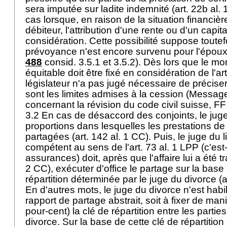
sera imputée sur ladite indemnité (
art. 22b al.
cas lorsque, en raison de la situation financiè
débiteur, l'attribution d'une rente ou d'un capit
considération. Cette possibilité suppose toute
prévoyance n'est encore survenu pour l'époux 
488
consid. 3.5.1 et 3.5.2). Dès lors que le mo
équitable doit être fixé en considération de l'
ar
législateur n'a pas jugé nécessaire de préciser
sont les limites admises à la cession (Messag
concernant la révision du code civil suisse, FF
3.2 En cas de désaccord des conjoints, le juge
proportions dans lesquelles les prestations de 
partagées (
art. 142 al. 1 CC
). Puis, le juge du 
compétent au sens de l'
art. 73 al. 1 LPP
(c'est
assurances) doit, après que l'affaire lui a été t
2 CC
), exécuter d'office le partage sur la base
répartition déterminée par le juge du divorce (
a
En d'autres mots, le juge du divorce n'est habi
rapport de partage abstrait, soit à fixer de man
pour-cent) la clé de répartition entre les parti
divorce. Sur la base de cette clé de répartition à 