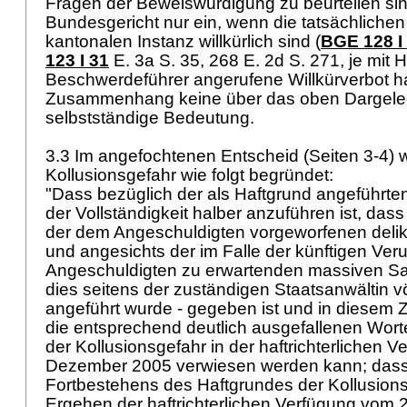
Fragen der Beweiswürdigung zu beurteilen sind
Bundesgericht nur ein, wenn die tatsächlichen
kantonalen Instanz willkürlich sind (
BGE 128 I
123 I 31
E. 3a S. 35, 268 E. 2d S. 271, je mit
Beschwerdeführer angerufene Willkürverbot h
Zusammenhang keine über das oben Dargele
selbstständige Bedeutung.
3.3 Im angefochtenen Entscheid (Seiten 3-4) w
Kollusionsgefahr wie folgt begründet:
"Dass bezüglich der als Haftgrund angeführte
der Vollständigkeit halber anzuführen ist, da
der dem Angeschuldigten vorgeworfenen deli
und angesichts der im Falle der künftigen Veru
Angeschuldigten zu erwartenden massiven San
dies seitens der zuständigen Staatsanwältin vö
angeführt wurde - gegeben ist und in diese
die entsprechend deutlich ausgefallenen Wor
der Kollusionsgefahr in der haftrichterlichen 
Dezember 2005 verwiesen werden kann; dass 
Fortbestehens des Haftgrundes der Kollusions
Ergehen der haftrichterlichen Verfügung vom