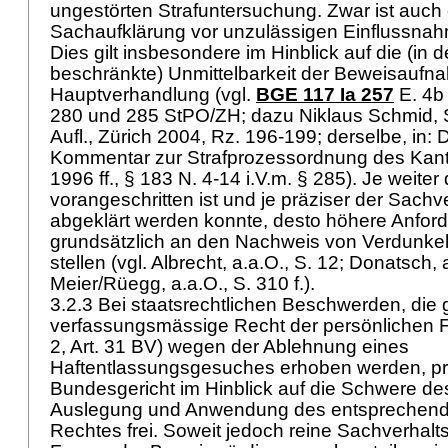
ungestörten Strafuntersuchung. Zwar ist auch d
Sachaufklärung vor unzulässigen Einflussna
Dies gilt insbesondere im Hinblick auf die (in 
beschränkte) Unmittelbarkeit der Beweisaufna
Hauptverhandlung (vgl.
BGE 117 Ia 257
E. 4b 
280 und 285 StPO
/ZH; dazu Niklaus Schmid, S
Aufl., Zürich 2004, Rz. 196-199; derselbe, in:
Kommentar zur Strafprozessordnung des Kanto
1996 ff., § 183 N. 4-14 i.V.m. § 285). Je weiter
vorangeschritten ist und je präziser der Sachve
abgeklärt werden konnte, desto höhere Anfor
grundsätzlich an den Nachweis von Verdunke
stellen (vgl. Albrecht, a.a.O., S. 12; Donatsch, a
Meier/Rüegg, a.a.O., S. 310 f.).
3.2.3 Bei staatsrechtlichen Beschwerden, die 
verfassungsmässige Recht der persönlichen Fr
2,
Art. 31 BV
) wegen der Ablehnung eines
Haftentlassungsgesuches erhoben werden, pr
Bundesgericht im Hinblick auf die Schwere des
Auslegung und Anwendung des entsprechend
Rechtes frei. Soweit jedoch reine Sachverhalt