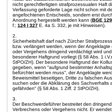
nicht gerechtfertigten strafprozessualen Haft d
Verfassung geforderte Lage nicht schon mit 
angefochtenen Entscheids, sondern erst durch
Anordnung hergestellt werden kann (
BGE 129 
f.
;
124 I 327
E. 4a S. 332, je mit Hinweisen).
2.
Sicherheitshaft darf nach Zürcher Strafprozes
bzw. verlängert werden, wenn der Angeklagte
oder Vergehens dringend verdächtigt wird un
besonderer Haftgrund vorliegt (§ 58 Abs. 1 i.V
StPO
/ZH). Der besondere Haftgrund der Kollus
gegeben, wenn "aufgrund bestimmter Anhaltsp
befürchtet werden muss", der Angeklagte wer
Beweismittel beseitigen, Dritte zu falschen Au
suchen oder die Abklärung des Sachverhalts 
gefährden" (
§ 58 Abs. 1 Ziff. 2 StPO
/ZH).
3.
Der Beschwerdeführer bestreitet den dringend
Verbrechens oder Vergehens nicht. Er wendet