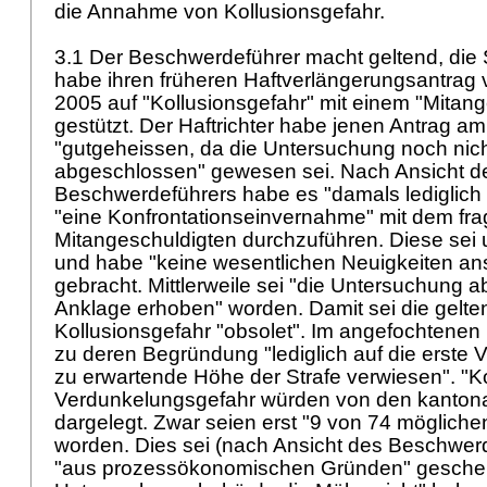
die Annahme von Kollusionsgefahr.
3.1 Der Beschwerdeführer macht geltend, die 
habe ihren früheren Haftverlängerungsantra
2005 auf "Kollusionsgefahr" mit einem "Mitan
gestützt. Der Haftrichter habe jenen Antrag 
"gutgeheissen, da die Untersuchung noch nic
abgeschlossen" gewesen sei. Nach Ansicht d
Beschwerdeführers habe es "damals lediglich 
"eine Konfrontationseinvernahme" mit dem fra
Mitangeschuldigten durchzuführen. Diese sei 
und habe "keine wesentlichen Neuigkeiten ans
gebracht. Mittlerweile sei "die Untersuchung
Anklage erhoben" worden. Damit sei die gelt
Kollusionsgefahr "obsolet". Im angefochtenen
zu deren Begründung "lediglich auf die erste 
zu erwartende Höhe der Strafe verwiesen". "Ko
Verdunkelungsgefahr würden von den kantona
dargelegt. Zwar seien erst "9 von 74 mögliche
worden. Dies sei (nach Ansicht des Beschwer
"aus prozessökonomischen Gründen" geschehe