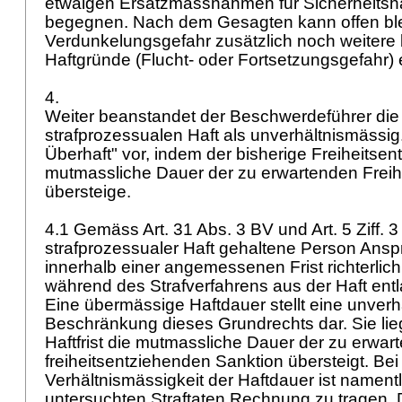
etwaigen Ersatzmassnahmen für Sicherheitsha
begegnen. Nach dem Gesagten kann offen bl
Verdunkelungsgefahr zusätzlich noch weitere
Haftgründe (Flucht- oder Fortsetzungsgefahr) e
4.
Weiter beanstandet der Beschwerdeführer die
strafprozessualen Haft als unverhältnismässig.
Überhaft" vor, indem der bisherige Freiheitsen
mutmassliche Dauer der zu erwartenden Freihe
übersteige.
4.1 Gemäss
Art. 31 Abs. 3 BV
und
Art. 5 Ziff.
strafprozessualer Haft gehaltene Person Ansp
innerhalb einer angemessenen Frist richterlich
während des Strafverfahrens aus der Haft ent
Eine übermässige Haftdauer stellt eine unver
Beschränkung dieses Grundrechts dar. Sie lie
Haftfrist die mutmassliche Dauer der zu erwar
freiheitsentziehenden Sanktion übersteigt. Bei
Verhältnismässigkeit der Haftdauer ist nament
untersuchten Straftaten Rechnung zu tragen. D