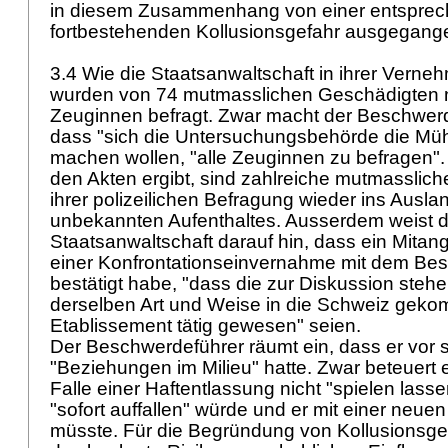
in diesem Zusammenhang von einer entsprech
fortbestehenden Kollusionsgefahr ausgegan
3.4 Wie die Staatsanwaltschaft in ihrer Verne
wurden von 74 mutmasslichen Geschädigten n
Zeuginnen befragt. Zwar macht der Beschwerd
dass "sich die Untersuchungsbehörde die Müh
machen wollen, "alle Zeuginnen zu befragen".
den Akten ergibt, sind zahlreiche mutmasslic
ihrer polizeilichen Befragung wieder ins Ausla
unbekannten Aufenthaltes. Ausserdem weist d
Staatsanwaltschaft darauf hin, dass ein Mitang
einer Konfrontationseinvernahme mit dem Be
bestätigt habe, "dass die zur Diskussion stehe
derselben Art und Weise in die Schweiz gek
Etablissement tätig gewesen" seien.
Der Beschwerdeführer räumt ein, dass er vor s
"Beziehungen im Milieu" hatte. Zwar beteuert e
Falle einer Haftentlassung nicht "spielen lass
"sofort auffallen" würde und er mit einer neue
müsste. Für die Begründung von Kollusionsgef