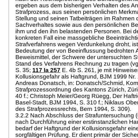
ergeben aus dem bisherigen Verhalten des An
Strafprozess, aus seinen persönlichen Merkma
Stellung und seinen Tatbeiträgen im Rahmen 
Sachverhaltes sowie aus den persönlichen B
ihm und den ihn belastenden Personen. Bei de
konkreten Fall eine massgebliche Beeinträcht
Strafverfahrens wegen Verdunkelung droht, ist
Bedeutung der von Beeinflussung bedrohten
Beweismittel, der Schwere der untersuchten S
Stand des Verfahrens Rechnung zu tragen (vg
S. 35;
117 Ia 257
E. 4b S. 261, je mit Hinweise
Kollusionsgefahr als Haftgrund, BJM 1999 Nr. 1,
Andreas Donatsch, in: Donatsch/Schmid, Kom
Strafprozessordnung des Kantons Zürich, Züric
40 f.; Christoph Meier/Georg Rüegg, Der Haftr
Basel-Stadt, BJM 1994, S. 310 f.; Niklaus Ob
des Strafprozessrechts, Bern 1994, S. 309).
3.2.2 Nach Abschluss der Strafuntersuchung 
nach Durchführung einer erstinstanzlichen H
bedarf der Haftgrund der Kollusionsgefahr ei
sorgfältigen Prüfung. Er dient primär der Siche