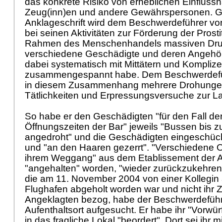
das konkrete Risiko von erheblichen Einflus
Zeug(inn)en und andere Gewährspersonen. 
Anklageschrift wird dem Beschwerdeführer vo
bei seinen Aktivitäten zur Förderung der Prosti
Rahmen des Menschenhandels massiven Dr
verschiedene Geschädigte und deren Angehö
dabei systematisch mit Mittätern und Kompliz
zusammengespannt habe. Dem Beschwerdefüh
in diesem Zusammenhang mehrere Drohungen
Tätlichkeiten und Erpressungsversuche zur La
So habe er den Geschädigten "für den Fall der
Öffnungszeiten der Bar" jeweils "Bussen bis z
angedroht" und die Geschädigten eingeschüch
und "an den Haaren gezerrt". "Verschiedene O
ihrem Weggang" aus dem Etablissement der 
"angehalten" worden, "wieder zurückzukehren
die am 11. November 2004 von einer Kollegin
Flughafen abgeholt worden war und nicht ihr 
Angeklagten bezog, habe der Beschwerdeführ
Aufenthaltsort aufgesucht. Er habe ihr "Vorwü
in das fragliche Lokal "beordert". Dort sei ihr 