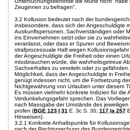
Untersuchungsbehörde die Mühe nicht" habe m
Zeuginnen zu befragen".
3.2 Kollusion bedeutet nach der bundesgericht
insbesondere, dass sich der Angeschuldigte m
Auskunftspersonen, Sachverständigen oder M
ins Einvernehmen setzt oder sie zu wahrheit
veranlasst, oder dass er Spuren und Beweismitt
strafprozessuale Haft wegen Kollusionsgefahr 
der Angeschuldigte die Freiheit oder einen Ur
missbrauchen würde, die wahrheitsgetreue Ab
Sachverhaltes zu vereiteln oder zu gefährden.
Möglichkeit, dass der Angeschuldigte in Freihe
genügt indessen nicht, um die Fortsetzung der
Nichtgewährung von Urlauben unter diesem Tite
Es müssen vielmehr konkrete Indizien für di
Verdunkelungsgefahr sprechen. Das Vorliegen
nach Massgabe der Umstände des jeweiligen E
prüfen (
BGE 123 I 31
E. 3c S. 35;
117 Ia 257
E
Hinweisen).
3.2.1 Konkrete Anhaltspunkte für Kollusionsg
nach der Rechtsprechung des Bundesgerichte