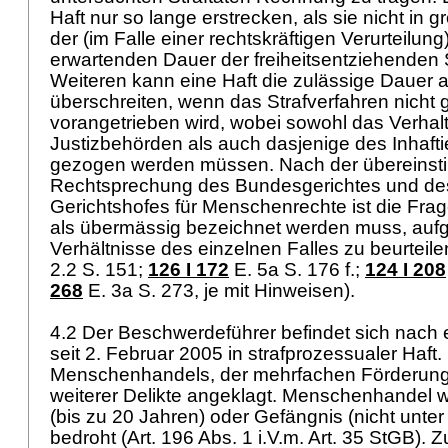
Haft nur so lange erstrecken, als sie nicht in 
der (im Falle einer rechtskräftigen Verurteilung
erwartenden Dauer der freiheitsentziehenden S
Weiteren kann eine Haft die zulässige Dauer
überschreiten, wenn das Strafverfahren nicht
vorangetrieben wird, wobei sowohl das Verhal
Justizbehörden als auch dasjenige des Inhaftie
gezogen werden müssen. Nach der übereins
Rechtsprechung des Bundesgerichtes und de
Gerichtshofes für Menschenrechte ist die Frag
als übermässig bezeichnet werden muss, aufg
Verhältnisse des einzelnen Falles zu beurteile
2.2 S. 151
;
126 I 172
E. 5a S. 176 f.
;
124 I 208
268
E. 3a S. 273, je mit Hinweisen).
4.2 Der Beschwerdeführer befindet sich nach
seit 2. Februar 2005 in strafprozessualer Haft. 
Menschenhandels, der mehrfachen Förderung d
weiterer Delikte angeklagt. Menschenhandel w
(bis zu 20 Jahren) oder Gefängnis (nicht unte
bedroht (Art. 196 Abs. 1 i.V.m.
Art. 35 StGB
). 