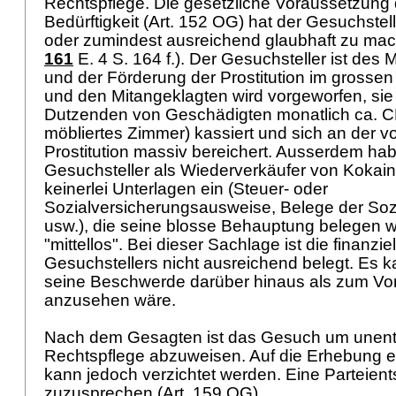
Rechtspflege. Die gesetzliche Voraussetzung d
Bedürftigkeit (
Art. 152 OG
) hat der Gesuchste
oder zumindest ausreichend glaubhaft zu mac
161
E. 4 S. 164 f.). Der Gesuchsteller ist de
und der Förderung der Prostitution im grossen 
und den Mitangeklagten wird vorgeworfen, sie
Dutzenden von Geschädigten monatlich ca. CHF
möbliertes Zimmer) kassiert und sich an der v
Prostitution massiv bereichert. Ausserdem hab
Gesuchsteller als Wiederverkäufer von Kokain b
keinerlei Unterlagen ein (Steuer- oder
Sozialversicherungsausweise, Belege der Soz
usw.), die seine blosse Behauptung belegen w
"mittellos". Bei dieser Sachlage ist die finanzie
Gesuchstellers nicht ausreichend belegt. Es k
seine Beschwerde darüber hinaus als zum Vor
anzusehen wäre.
Nach dem Gesagten ist das Gesuch um unentg
Rechtspflege abzuweisen. Auf die Erhebung e
kann jedoch verzichtet werden. Eine Parteient
zuzusprechen (
Art. 159 OG
).