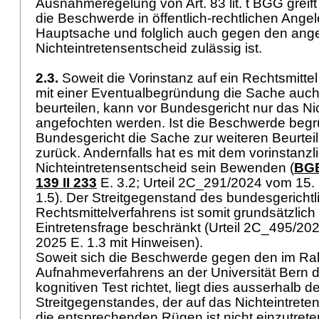
Ausnahmeregelung von Art. 83 lit. t BGG greift
die Beschwerde in öffentlich-rechtlichen Angel
Hauptsache und folglich auch gegen den ang
Nichteintretensentscheid zulässig ist.
2.3.
Soweit die Vorinstanz auf ein Rechtsmittel n
mit einer Eventualbegründung die Sache auch 
beurteilen, kann vor Bundesgericht nur das Ni
angefochten werden. Ist die Beschwerde begr
Bundesgericht die Sache zur weiteren Beurtei
zurück. Andernfalls hat es mit dem vorinstanzl
Nichteintretensentscheid sein Bewenden (
BGE
139 II 233
E. 3.2; Urteil 2C_291/2024 vom 15
1.5). Der Streitgegenstand des bundesgerichtl
Rechtsmittelverfahrens ist somit grundsätzlich 
Eintretensfrage beschränkt (Urteil 2C_495/20
2025 E. 1.3 mit Hinweisen).
Soweit sich die Beschwerde gegen den im R
Aufnahmeverfahrens an der Universität Bern 
kognitiven Test richtet, liegt dies ausserhalb d
Streitgegenstandes, der auf das Nichteintreten
die entsprechenden Rügen ist nicht einzutret