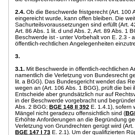
2.4.
Ob die Beschwerde fristgerecht (
Art. 100
eingereicht wurde, kann offen bleiben. Die wei
Sachurteilsvoraussetzungen sind erfüllt (Art. 4
Art. 86 Abs. 1 lit. d und Abs. 2,
Art. 89 Abs. 1 
Beschwerde ist - unter Vorbehalt von E. 2.3 - 
öffentlich-rechtlichen Angelegenheiten einzut
3.
3.1.
Mit Beschwerde in öffentlich-rechtlichen 
namentlich die Verletzung von Bundesrecht ge
lit. a BGG
). Das Bundesgericht wendet das R
wegen an (
Art. 106 Abs. 1 BGG
), prüft die be
Entscheide aber grundsätzlich nur auf Rechtsv
in der Beschwerde vorgebracht und begründet
Abs. 2 BGG
;
BGE 148 II 392
E. 1.4.1), sofern 
Mängel nicht geradezu offensichtlich sind (
BGE
Erhöhte Anforderungen an die Begründung gel
Verletzung von Grundrechten gerügt wird (
Art
BGE 147 I 73
E. 2.1). Um der qualifizierten R