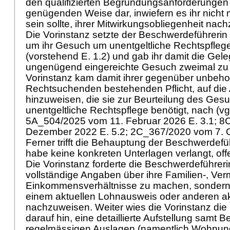
den qualifizierten Begründungsanforderungen 
genügenden Weise dar, inwiefern es ihr nicht
sein sollte, ihrer Mitwirkungsobliegenheit n
Die Vorinstanz setzte der Beschwerdeführerin 
um ihr Gesuch um unentgeltliche Rechtspflege
(vorstehend E. 1.2) und gab ihr damit die Gele
ungenügend eingereichte Gesuch zweimal zu 
Vorinstanz kam damit ihrer gegenüber unbeho
Rechtsuchenden bestehenden Pflicht, auf di
hinzuweisen, die sie zur Beurteilung des Ges
unentgeltliche Rechtspflege benötigt, nach (vgl
5A_504/2025 vom 11. Februar 2026 E. 3.1; 
Dezember 2022 E. 5.2; 2C_367/2020 vom 7. O
Ferner trifft die Behauptung der Beschwerdefüh
habe keine konkreten Unterlagen verlangt, offe
Die Vorinstanz forderte die Beschwerdeführerin
vollständige Angaben über ihre Familien-, Ve
Einkommensverhältnisse zu machen, sondern 
einem aktuellen Lohnausweis oder anderen a
nachzuweisen. Weiter wies die Vorinstanz di
darauf hin, eine detaillierte Aufstellung samt B
regelmässigen Auslagen (namentlich Wohnun