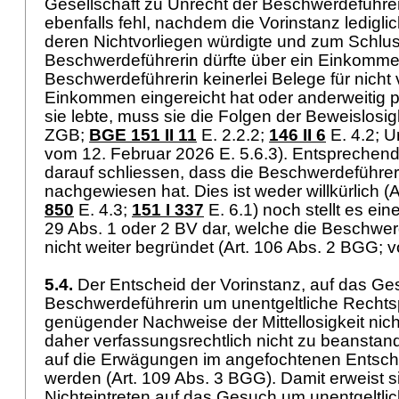
Gesellschaft zu Unrecht der Beschwerdeführe
ebenfalls fehl, nachdem die Vorinstanz ledigli
deren Nichtvorliegen würdigte und zum Schlus
Beschwerdeführerin dürfte über ein Einkomme
Beschwerdeführerin keinerlei Belege für nich
Einkommen eingereicht hat oder anderweitig pl
sie lebte, muss sie die Folgen der Beweislosigk
ZGB
;
BGE 151 II 11
E. 2.2.2;
146 II 6
E. 4.2; U
vom 12. Februar 2026 E. 5.6.3). Entsprechend 
darauf schliessen, dass die Beschwerdeführer
nachgewiesen hat. Dies ist weder willkürlich (
A
850
E. 4.3
;
151 I 337
E. 6.1) noch stellt es ei
29 Abs. 1 oder 2 BV
dar, welche die Beschwer
nicht weiter begründet (
Art. 106 Abs. 2 BGG
; 
5.4.
Der Entscheid der Vorinstanz, auf das Ge
Beschwerdeführerin um unentgeltliche Recht
genügender Nachweise der Mittellosigkeit nicht
daher verfassungsrechtlich nicht zu beansta
auf die Erwägungen im angefochtenen Entsch
werden (
Art. 109 Abs. 3 BGG
). Damit erweist 
Nichteintreten auf das Gesuch um unentgeltli