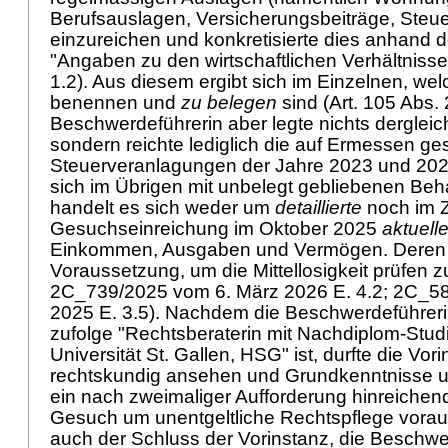
Berufsauslagen, Versicherungsbeiträge, Steue
einzureichen und konkretisierte dies anhand 
"Angaben zu den wirtschaftlichen Verhältnisse
1.2). Aus diesem ergibt sich im Einzelnen, we
benennen und
zu belegen
sind (
Art. 105 Abs
Beschwerdeführerin aber legte nichts dergleic
sondern reichte lediglich die auf Ermessen ge
Steuerveranlagungen der Jahre 2023 und 202
sich im Übrigen mit unbelegt gebliebenen Be
handelt es sich weder um
detaillierte
noch im Z
Gesuchseinreichung im Oktober 2025
aktuell
Einkommen, Ausgaben und Vermögen. Deren 
Voraussetzung, um die Mittellosigkeit prüfen zu
2C_739/2025 vom 6. März 2026 E. 4.2; 2C_5
2025 E. 3.5). Nachdem die Beschwerdeführer
zufolge "Rechtsberaterin mit Nachdiplom-Stu
Universität St. Gallen, HSG" ist, durfte die Vor
rechtskundig ansehen und Grundkenntnisse und
ein nach zweimaliger Aufforderung hinreiche
Gesuch um unentgeltliche Rechtspflege vorau
auch der Schluss der Vorinstanz, die Beschwe