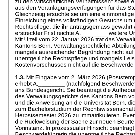
zu den wirtschaftlichen Verhältnissen" sowie 
aus den Veranlagungsverfügungen für das Ste
Gleichzeitig ersuchte sie um eine einmonatige 
Einreichung eines vollständigen Gesuchs um u
Rechtspflege, die ihr antragsgemäss gewährt 
erstreckter Frist reichte A.________ weitere U
Mit Urteil vom 22. Januar 2026 trat das Verwa
Kantons Bern, Verwaltungsrechtliche Abteilung,
mangels ausreichender Begründung nicht au
unentgeltliche Rechtspflege und mangels Lei
Kostenvorschusses nicht auf die Beschwerde 
1.3.
Mit Eingabe vom 2. März 2026 (Poststemp
erhebt A.________ (nachfolgend Beschwerde
ans Bundesgericht. Sie beantragt die Aufheb
des Verwaltungsgerichts des Kantons Bern v
und die Anweisung an die Universität Bern, d
zum Bachelorstudium der Rechtswissenschaft
Herbstsemester 2026 zu immatrikulieren. Event
die Rückweisung der Sache zur neuen Beurtei
Vorinstanz. In prozessualer Hinsicht beantragt
Beschwerdeführerin die unentgeltliche Recht