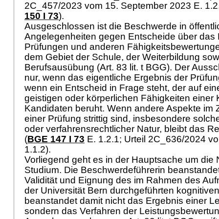
2C_457/2023 vom 15. September 2023 E. 1.2, n
150 I 73
).
Ausgeschlossen ist die Beschwerde in öffentli
Angelegenheiten gegen Entscheide über das 
Prüfungen und anderen Fähigkeitsbewertunge
dem Gebiet der Schule, der Weiterbildung sow
Berufsausübung (Art. 83 lit. t BGG). Der Aussch
nur, wenn das eigentliche Ergebnis der Prüfung
wenn ein Entscheid in Frage steht, der auf ei
geistigen oder körperlichen Fähigkeiten einer
Kandidaten beruht. Wenn andere Aspekte im
einer Prüfung strittig sind, insbesondere solch
oder verfahrensrechtlicher Natur, bleibt das Re
(
BGE 147 I 73
E. 1.2.1; Urteil 2C_636/2024 vo
1.1.2).
Vorliegend geht es in der Hauptsache um die
Studium. Die Beschwerdeführerin beanstande
Validität und Eignung des im Rahmen des Au
der Universität Bern durchgeführten kognitiven
beanstandet damit nicht das Ergebnis einer L
sondern das Verfahren der Leistungsbewertun