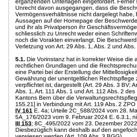
ergänzenden Unterlagen eingefordert. Ferner s
Unrecht davon ausgegangen, dass die Beschw
Vermögensverhältnisse nicht dargelegt habe, 
Aussagen auf der Homepage der Beschwerdefü
und ihr als Privatperson ihr Geschäftsvermög
schliesslich zu Unrecht weder einen Schrifte
noch die Vorakten einverlangt. Die Beschwerde
Verletzung von
Art. 29 Abs. 1, Abs. 2 und Abs
5.1.
Die Vorinstanz hat in korrekter Weise di
rechtlichen Grundlagen und die Rechtsprechu
eine Partei bei der Erstellung der Mittellosigk
Gewährung der unentgeltlichen Rechtspflege 
verpflichtet ist, dargestellt (
Art. 29 Abs. 3 BV
; A
Abs. 1, Art. 111 Abs. 1 und Art. 112 Abs. 2 de
Kantons Bern über die Verwaltungsrechtspfl
155.21] in Verbindung mit
Art. 119 Abs. 2 ZPO
IV 161
E. 4a; Urteile 2C_588/2024 vom 28. Mai
5A_176/2023 vom 9. Februar 2024 E. 6.3.1, nic
III 153
; 8C_495/2022 vom 23. Dezember 2022 
Diesbezüglich kann deshalb auf den angefoc
verwiesen werden (
Art. 109 Abs. 3 BGG
).