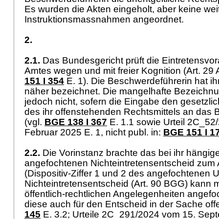
Es wurden die Akten eingeholt, aber keine wei
Instruktionsmassnahmen angeordnet.
2.
2.1.
Das Bundesgericht prüft die Eintretensv
Amtes wegen und mit freier Kognition (
Art. 29
151 I 354
E. 1). Die Beschwerdeführerin hat ih
näher bezeichnet. Die mangelhafte Bezeichnu
jedoch nicht, sofern die Eingabe den gesetzl
des ihr offenstehenden Rechtsmittels an das 
(vgl.
BGE 138 I 367
E. 1.1 sowie Urteil 2C_52
Februar 2025 E. 1, nicht publ. in:
BGE 151 I 1
2.2.
Die Vorinstanz brachte das bei ihr hängig
angefochtenen Nichteintretensentscheid zum
(Dispositiv-Ziffer 1 und 2 des angefochtenen Ur
Nichteintretensentscheid (
Art. 90 BGG
) kann 
öffentlich-rechtlichen Angelegenheiten angef
diese auch für den Entscheid in der Sache offe
145
E. 3.2; Urteile 2C_291/2024 vom 15. Sept