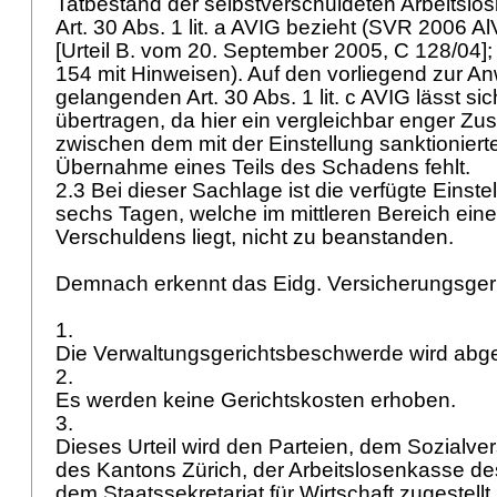
Tatbestand der selbstverschuldeten Arbeitslos
Art. 30 Abs. 1 lit. a AVIG
bezieht (SVR 2006 AlV 
[Urteil B. vom 20. September 2005, C 128/04];
154 mit Hinweisen). Auf den vorliegend zur 
gelangenden
Art. 30 Abs. 1 lit. c AVIG
lässt sic
übertragen, da hier ein vergleichbar enger 
zwischen dem mit der Einstellung sanktioniert
Übernahme eines Teils des Schadens fehlt.
2.3 Bei dieser Sachlage ist die verfügte Einst
sechs Tagen, welche im mittleren Bereich eine
Verschuldens liegt, nicht zu beanstanden.
Demnach erkennt das Eidg. Versicherungsger
1.
Die Verwaltungsgerichtsbeschwerde wird ab
2.
Es werden keine Gerichtskosten erhoben.
3.
Dieses Urteil wird den Parteien, dem Sozialve
des Kantons Zürich, der Arbeitslosenkasse d
dem Staatssekretariat für Wirtschaft zugestellt