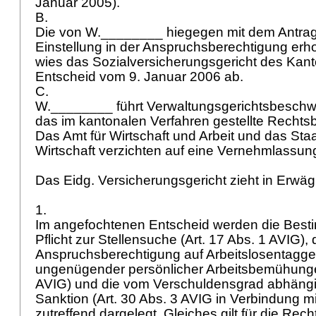
Januar 2005).
B.
Die von W.________ hiegegen mit dem Antrag
Einstellung in der Anspruchsberechtigung e
wies das Sozialversicherungsgericht des Kant
Entscheid vom 9. Januar 2006 ab.
C.
W.________ führt Verwaltungsgerichtsbeschw
das im kantonalen Verfahren gestellte Recht
Das Amt für Wirtschaft und Arbeit und das Staa
Wirtschaft verzichten auf eine Vernehmlassun
Das Eidg. Versicherungsgericht zieht in Erwä
1.
Im angefochtenen Entscheid werden die Best
Pflicht zur Stellensuche (
Art. 17 Abs. 1 AVIG
),
Anspruchsberechtigung auf Arbeitslosentagg
ungenügender persönlicher Arbeitsbemühung
AVIG
) und die vom Verschuldensgrad abhäng
Sanktion (
Art. 30 Abs. 3 AVIG
in Verbindung m
zutreffend dargelegt. Gleiches gilt für die Rec