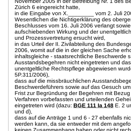
November 2005 in der Betreibung Nr. 1 des B
Zürich 6 eingereicht hatte,
in die Eingabe von X.________ vom 2. Juli 20
Wesentlichen die Nichtigerklärung des oberger
Beschlusses vom 16. Juli 2006 verlangt sow
aufschiebenden Wirkung und der unentgeltlic
und Prozessvertretung ersucht wird,
in das Urteil der II. Zivilabteilung des Bundesg
2006, womit auf die in der gleichen Sache erh
inhaltsgleiche - staatsrechtliche Beschwerde s
Ausstandsbegehren nicht eingetreten und d
unentgeltliche Rechtspflege abgewiesen wurd
5P.311/2006),
dass auf die missbräuchlichen Ausstandsbeg
Beschwerdeführers sowie auf das Gesuch um
Frist zur Begründung der Begehren mit Bezug 
Verfahren vorbefassten und urteilenden Gehei
eingetreten wird (dazu:
BGE 111 Ia 148
E. 2 u
und d),
dass auf die Anträge 1 und 6 - 27 ebenfalls nic
werden kann, da sie entweder mit dem angef
keinen Zusammenhang haben oder nicht recht