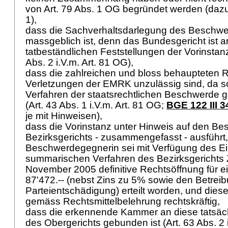
von
Art. 79 Abs. 1 OG
begründet werden (daz
1),
dass die Sachverhaltsdarlegung des Beschwer
massgeblich ist, denn das Bundesgericht ist a
tatbeständlichen Feststellungen der Vorinstan
Abs. 2 i.V.m.
Art. 81 OG
),
dass die zahlreichen und bloss behaupteten 
Verletzungen der EMRK unzulässig sind, da s
Verfahren der staatsrechtlichen Beschwerde 
(Art. 43 Abs. 1 i.V.m.
Art. 81 OG
;
BGE 122 III 3
je mit Hinweisen),
dass die Vorinstanz unter Hinweis auf den Be
Bezirksgerichts - zusammengefasst - ausführt,
Beschwerdegegnerin sei mit Verfügung des Ein
summarischen Verfahren des Bezirksgerichts 
November 2005 definitive Rechtsöffnung für e
87'472.-- (nebst Zins zu 5% sowie den Betrei
Parteientschädigung) erteilt worden, und diese
gemäss Rechtsmittelbelehrung rechtskräftig,
dass die erkennende Kammer an diese tatsäch
des Obergerichts gebunden ist (Art. 63 Abs. 2 