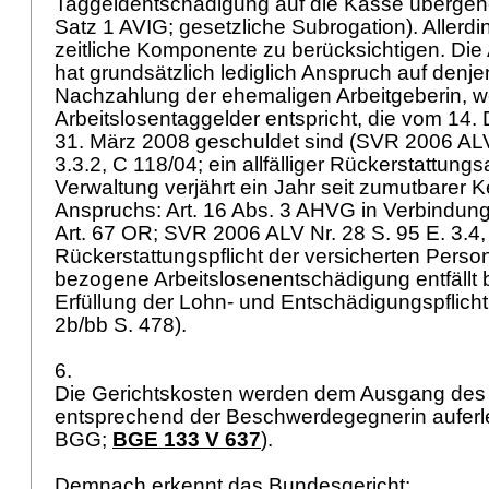
Taggeldentschädigung auf die Kasse übergeh
Satz 1 AVIG
; gesetzliche Subrogation). Allerdi
zeitliche Komponente zu berücksichtigen. Die
hat grundsätzlich lediglich Anspruch auf denje
Nachzahlung der ehemaligen Arbeitgeberin, w
Arbeitslosentaggelder entspricht, die vom 14
31. März 2008 geschuldet sind (SVR 2006 ALV
3.3.2, C 118/04; ein allfälliger Rückerstattung
Verwaltung verjährt ein Jahr seit zumutbarer 
Anspruchs:
Art. 16 Abs. 3 AHVG
in Verbindung
Art. 67 OR
; SVR 2006 ALV Nr. 28 S. 95 E. 3.4,
Rückerstattungspflicht der versicherten Person
bezogene Arbeitslosenentschädigung entfällt b
Erfüllung der Lohn- und Entschädigungspflich
2b/bb S. 478).
6.
Die Gerichtskosten werden dem Ausgang des
entsprechend der Beschwerdegegnerin auferle
BGG
;
BGE 133 V 637
).
Demnach erkennt das Bundesgericht: