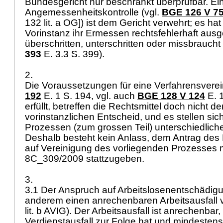
Bundesgericht nur beschränkt überprüfbar. Ei
Angemessenheitskontrolle (vgl.
BGE 126 V 7
132 lit. a OG
]) ist dem Gericht verwehrt; es hat
Vorinstanz ihr Ermessen rechtsfehlerhaft ausg
überschritten, unterschritten oder missbraucht 
393
E. 3.3 S. 399).
2.
Die Voraussetzungen für eine Verfahrensverei
192
E. 1 S. 194, vgl. auch
BGE 128 V 124
E. 1
erfüllt, betreffen die Rechtsmittel doch nicht d
vorinstanzlichen Entscheid, und es stellen sic
Prozessen (zum grossen Teil) unterschiedlich
Deshalb besteht kein Anlass, dem Antrag des
auf Vereinigung des vorliegenden Prozesses 
8C_309/2009 stattzugeben.
3.
3.1 Der Anspruch auf Arbeitslosenentschädigu
anderem einen anrechenbaren Arbeitsausfall 
lit. b AVIG
). Der Arbeitsausfall ist anrechenbar
Verdienstausfall zur Folge hat und mindesten