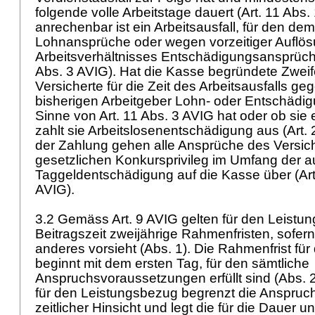
folgende volle Arbeitstage dauert (
Art. 11 Abs.
anrechenbar ist ein Arbeitsausfall, für den de
Lohnansprüche oder wegen vorzeitiger Auflö
Arbeitsverhältnisses Entschädigungsansprüch
Abs. 3 AVIG
). Hat die Kasse begründete Zweif
Versicherte für die Zeit des Arbeitsausfalls g
bisherigen Arbeitgeber Lohn- oder Entschädi
Sinne von
Art. 11 Abs. 3 AVIG
hat oder ob sie e
zahlt sie Arbeitslosenentschädigung aus (
Art.
der Zahlung gehen alle Ansprüche des Versi
gesetzlichen Konkursprivileg im Umfang der a
Taggeldentschädigung auf die Kasse über (
Ar
AVIG
).
3.2 Gemäss
Art. 9 AVIG
gelten für den Leistun
Beitragszeit zweijährige Rahmenfristen, sofer
anderes vorsieht (Abs. 1). Die Rahmenfrist fü
beginnt mit dem ersten Tag, für den sämtliche
Anspruchsvoraussetzungen erfüllt sind (Abs. 2
für den Leistungsbezug begrenzt die Anspruc
zeitlicher Hinsicht und legt die für die Dauer 