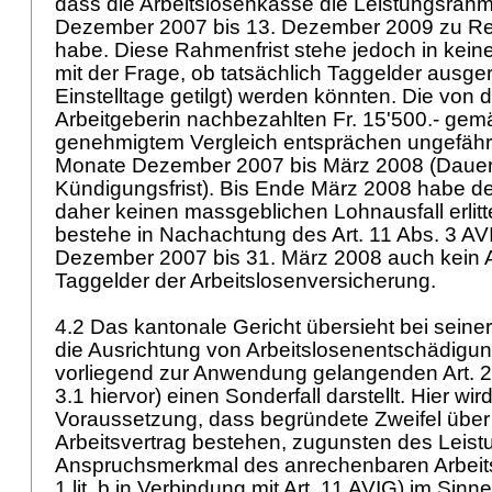
dass die Arbeitslosenkasse die Leistungsrahm
Dezember 2007 bis 13. Dezember 2009 zu Rec
habe. Diese Rahmenfrist stehe jedoch in k
mit der Frage, ob tatsächlich Taggelder ausger
Einstelltage getilgt) werden könnten. Die von
Arbeitgeberin nachbezahlten Fr. 15'500.- gemä
genehmigtem Vergleich entsprächen ungefähr
Monate Dezember 2007 bis März 2008 (Dauer 
Kündigungsfrist). Bis Ende März 2008 habe d
daher keinen massgeblichen Lohnausfall erli
bestehe in Nachachtung des
Art. 11 Abs. 3 AV
Dezember 2007 bis 31. März 2008 auch kein 
Taggelder der Arbeitslosenversicherung.
4.2 Das kantonale Gericht übersieht bei seine
die Ausrichtung von Arbeitslosenentschädigun
vorliegend zur Anwendung gelangenden
Art. 
3.1 hiervor) einen Sonderfall darstellt. Hier wir
Voraussetzung, dass begründete Zweifel übe
Arbeitsvertrag bestehen, zugunsten des Leis
Anspruchsmerkmal des anrechenbaren Arbeitsa
1 lit. b in Verbindung mit
Art. 11 AVIG
) im Sinne