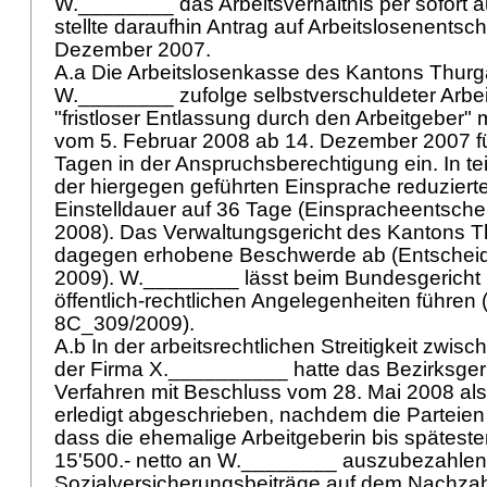
W.________ das Arbeitsverhältnis per sofort 
stellte daraufhin Antrag auf Arbeitslosenentsc
Dezember 2007.
A.a Die Arbeitslosenkasse des Kantons Thurga
W.________ zufolge selbstverschuldeter Arbei
"fristloser Entlassung durch den Arbeitgeber" 
vom 5. Februar 2008 ab 14. Dezember 2007 fü
Tagen in der Anspruchsberechtigung ein. In te
der hiergegen geführten Einsprache reduziert
Einstelldauer auf 36 Tage (Einspracheentsche
2008). Das Verwaltungsgericht des Kantons T
dagegen erhobene Beschwerde ab (Entscheid
2009). W.________ lässt beim Bundesgericht
öffentlich-rechtlichen Angelegenheiten führen 
8C_309/2009).
A.b In der arbeitsrechtlichen Streitigkeit zw
der Firma X.__________ hatte das Bezirksger
Verfahren mit Beschluss vom 28. Mai 2008 als
erledigt abgeschrieben, nachdem die Parteien 
dass die ehemalige Arbeitgeberin bis späteste
15'500.- netto an W.________ auszubezahlen
Sozialversicherungsbeiträge auf dem Nachza