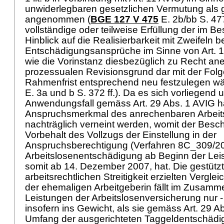
unwiderlegbaren gesetzlichen Vermutung als
angenommen (
BGE 127 V 475
E. 2b/bb S. 477
vollständige oder teilweise Erfüllung der im B
Hinblick auf die Realisierbarkeit mit Zweifeln 
Entschädigungsansprüche im Sinne von
Art. 
wie die Vorinstanz diesbezüglich zu Recht ane
prozessualen Revisionsgrund dar mit der Folg
Rahmenfrist entsprechend neu festzulegen wä
E. 3a und b S. 372 ff.). Da es sich vorliegend
Anwendungsfall gemäss
Art. 29 Abs. 1 AVIG
h
Anspruchsmerkmal des anrechenbaren Arbeits
nachträglich verneint werden, womit der Besch
Vorbehalt des Vollzugs der Einstellung in der
Anspruchsberechtigung (Verfahren 8C_309/20
Arbeitslosenentschädigung ab Beginn der Leis
somit ab 14. Dezember 2007, hat. Die gestützt
arbeitsrechtlichen Streitigkeit erzielten Vergle
der ehemaligen Arbeitgeberin fällt im Zusam
Leistungen der Arbeitslosenversicherung nur -
insofern ins Gewicht, als sie gemäss
Art. 29 A
Umfang der ausgerichteten Taggeldentschädig