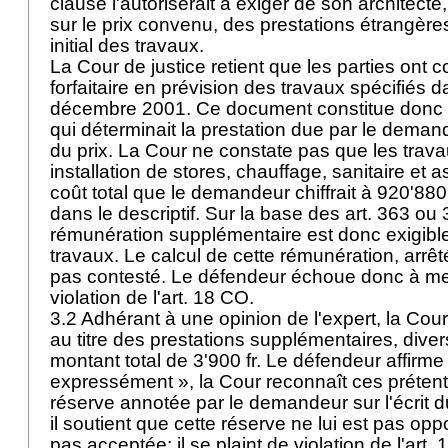
clause l'autoriserait à exiger de son architect
sur le prix convenu, des prestations étrangè
initial des travaux.
La Cour de justice retient que les parties ont 
forfaitaire en prévision des travaux spécifiés d
décembre 2001. Ce document constitue donc l
qui déterminait la prestation due par le deman
du prix. La Cour ne constate pas que les trav
installation de stores, chauffage, sanitaire et 
coût total que le demandeur chiffrait à 920'880 
dans le descriptif. Sur la base des
art. 363 ou 
rémunération supplémentaire est donc exigible
travaux. Le calcul de cette rémunération, arrêté
pas contesté. Le défendeur échoue donc à me
violation de l'
art. 18 CO
.
3.2 Adhérant à une opinion de l'expert, la Cour
au titre des prestations supplémentaires, dive
montant total de 3'900 fr. Le défendeur affirme
expressément », la Cour reconnaît ces prétent
réserve annotée par le demandeur sur l'écrit d
il soutient que cette réserve ne lui est pas oppo
pas acceptée; il se plaint de violation de l'
art. 