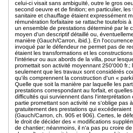
celui-ci visait sans ambiguïté, outre le gros oe
second oeuvre et de finition; en particulier, les
sanitaire et chauffage étaient expressément 
rémunération forfaitaire se rattache toutefois 
un ensemble de prestations déterminé par le co
moyen d'un descriptif détaillé ou, éventuelleme
manière (Gauch/Carron, ibid.). En l'occurrenc
invoqué par le défendeur ne permet pas de re
étaient les transformations et les construction
l'intérieur ou aux abords de la villa, pour les
promettait son activité moyennant 250'000 fr.; 
seulement que les travaux sont considérés c
qu'ils comprennent la construction d'un « park
Quelle que soit la manière par laquelle les part
prestations correspondant au forfait, et quelles
difficultés qui surviennent dans l'interprétation
partie promettant son activité ne s'oblige pas 
gratuitement des prestations qui excéderaient le
(Gauch/Carron, ch. 905 et 906). Certes, le déf
le droit de décider des « modifications supplé
de chantier; néanmoins, il n'a pas pu croire de