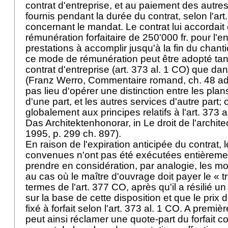
contrat d'entreprise, et au paiement des autres
fournis pendant la durée du contrat, selon l'
art
concernant le mandat. Le contrat lui accordai
rémunération forfaitaire de 250'000 fr. pour l'
prestations à accomplir jusqu'à la fin du chan
ce mode de rémunération peut être adopté ta
contrat d'entreprise (
art. 373 al. 1 CO
) que dan
(Franz Werro, Commentaire romand, ch. 48 a
pas lieu d'opérer une distinction entre les pla
d'une part, et les autres services d'autre part;
globalement aux principes relatifs à l'
art. 373 
Das Architektenhonorar, in Le droit de l'archite
1995, p. 299 ch. 897).
En raison de l'expiration anticipée du contrat, 
convenues n'ont pas été exécutées entièrement
prendre en considération, par analogie, les mo
au cas où le maître d'ouvrage doit payer le « tr
termes de l'
art. 377 CO
, après qu'il a résilié u
sur la base de cette disposition et que le prix 
fixé à forfait selon l'
art. 373 al. 1 CO
. A premiè
peut ainsi réclamer une quote-part du forfait 