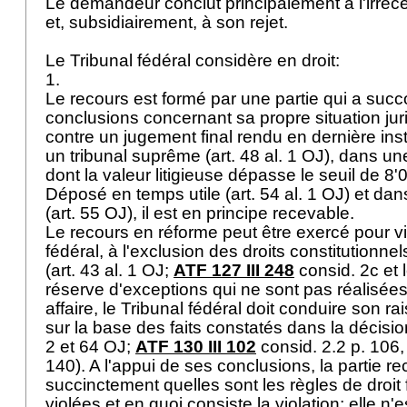
Le demandeur conclut principalement à l'irrece
et, subsidiairement, à son rejet.
Le Tribunal fédéral considère en droit:
1.
Le recours est formé par une partie qui a su
conclusions concernant sa propre situation jurid
contre un jugement final rendu en dernière in
un tribunal suprême (
art. 48 al. 1 OJ
), dans une
dont la valeur litigieuse dépasse le seuil de 8'00
Déposé en temps utile (
art. 54 al. 1 OJ
) et dan
(
art. 55 OJ
), il est en principe recevable.
Le recours en réforme peut être exercé pour vio
fédéral, à l'exclusion des droits constitutionnel
(
art. 43 al. 1 OJ
;
ATF 127 III 248
consid. 2c et l
réserve d'exceptions qui ne sont pas réalisée
affaire, le Tribunal fédéral doit conduire son r
sur la base des faits constatés dans la décisio
2 et 64 OJ
;
ATF 130 III 102
consid. 2.2 p. 106,
140). A l'appui de ses conclusions, la partie re
succinctement quelles sont les règles de droit
violées et en quoi consiste la violation; elle n'