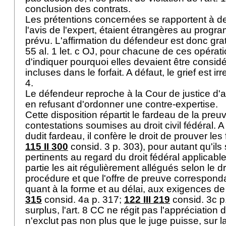
conclusion des contrats.
Les prétentions concernées se rapportent à de
l'avis de l'expert, étaient étrangères au progr
prévu. L'affirmation du défendeur est donc gratu
55 al. 1 let
. c OJ, pour chacune de ces opératio
d'indiquer pourquoi elles devaient être cons
incluses dans le forfait. A défaut, le grief est i
4.
Le défendeur reproche à la Cour de justice d'avo
en refusant d'ordonner une contre-expertise.
Cette disposition répartit le fardeau de la preu
contestations soumises au droit civil fédéral. A
dudit fardeau, il confère le droit de prouver les
115 II 300
consid. 3 p. 303), pour autant qu'ils
pertinents au regard du droit fédéral applicabl
partie les ait régulièrement allégués selon le d
procédure et que l'offre de preuve correspond
quant à la forme et au délai, aux exigences de 
315
consid. 4a p. 317;
122 III 219
consid. 3c p
surplus, l'
art. 8 CC
ne régit pas l'appréciation d
n'exclut pas non plus que le juge puisse, sur 