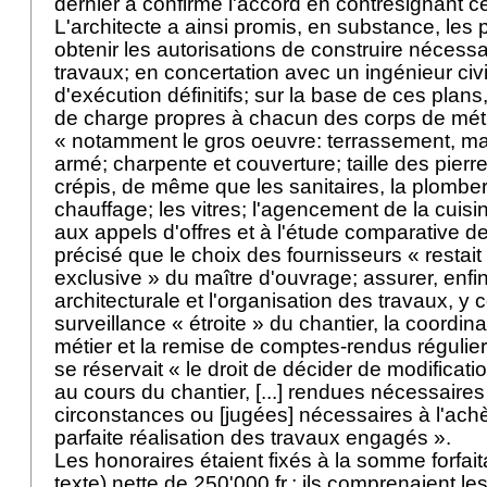
dernier a confirmé l'accord en contresignant ce
L'architecte a ainsi promis, en substance, les 
obtenir les autorisations de construire nécessa
travaux; en concertation avec un ingénieur civil
d'exécution définitifs; sur la base de ces plans
de charge propres à chacun des corps de métie
« notamment le gros oeuvre: terrassement, m
armé; charpente et couverture; taille des pierre
crépis, de même que les sanitaires, la plomberie,
chauffage; les vitres; l'agencement de la cuisine
aux appels d'offres et à l'étude comparative de
précisé que le choix des fournisseurs « restait
exclusive » du maître d'ouvrage; assurer, enfin,
architecturale et l'organisation des travaux, y 
surveillance « étroite » du chantier, la coordin
métier et la remise de comptes-rendus régulier
se réservait « le droit de décider de modificat
au cours du chantier, [...] rendues nécessaires
circonstances ou [jugées] nécessaires à l'ach
parfaite réalisation des travaux engagés ».
Les honoraires étaient fixés à la somme forfait
texte) nette de 250'000 fr.; ils comprenaient l