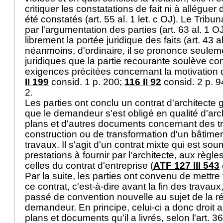
critiquer les constatations de fait ni à alléguer 
été constatés (
art. 55 al. 1 let
. c OJ). Le Tribuna
par l'argumentation des parties (
art. 63 al. 1 O
librement la portée juridique des faits (art. 43 al
néanmoins, d'ordinaire, il se prononce seulem
juridiques que la partie recourante soulève 
exigences précitées concernant la motivation 
II 199
consid. 1 p. 200;
116 II 92
consid. 2 p. 9
2.
Les parties ont conclu un contrat d'architecte 
que le demandeur s'est obligé en qualité d'arch
plans et d'autres documents concernant des t
construction ou de transformation d'un bâtiment
travaux. Il s'agit d'un contrat mixte qui est sou
prestations à fournir par l'architecte, aux règ
celles du contrat d'entreprise (
ATF 127 III 543
Par la suite, les parties ont convenu de mettr
ce contrat, c'est-à-dire avant la fin des travaux
passé de convention nouvelle au sujet de la 
demandeur. En principe, celui-ci a donc droit
plans et documents qu'il a livrés, selon l'
art. 3