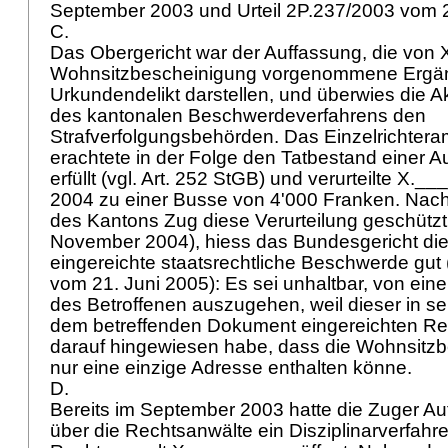
September 2003 und Urteil 2P.237/2003 vom 
C.
Das Obergericht war der Auffassung, die von
Wohnsitzbescheinigung vorgenommene Ergän
Urkundendelikt darstellen, und überwies die 
des kantonalen Beschwerdeverfahrens den
Strafverfolgungsbehörden. Das Einzelrichter
erachtete in der Folge den Tatbestand einer A
erfüllt (vgl.
Art. 252 StGB
) und verurteilte X.__
2004 zu einer Busse von 4'000 Franken. Nach
des Kantons Zug diese Verurteilung geschützt 
November 2004), hiess das Bundesgericht di
eingereichte staatsrechtliche Beschwerde gut 
vom 21. Juni 2005): Es sei unhaltbar, von ei
des Betroffenen auszugehen, weil dieser in s
dem betreffenden Dokument eingereichten Rech
darauf hingewiesen habe, dass die Wohnsitzb
nur eine einzige Adresse enthalten könne.
D.
Bereits im September 2003 hatte die Zuger A
über die Rechtsanwälte ein Disziplinarverfah