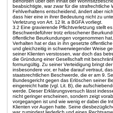
Behörden über den Inhalt der Wohnsitzbesch
beabsichtigte, war zwar für die strafrechtlich
Fehlverhaltens entscheidend, ändert aber nich
dass hier eine in ihrer Bedeutung nicht zu un
Verletzung von
Art. 12 lit. a BGFA
vorliegt.
3.2 Eine gravierende Pflichtverletzung stellt es
Beschwerdeführer trotz erloschener Beurkun
öffentliche Beurkundungen vorgenommen hat.
Verhalten hat er das in ihn gesetzte öffentlich
und gleichzeitig in schwerwiegender Weise ge
seiner Klienten verstossen, war doch das betr
die Gründung einer Gesellschaft mit beschränk
formungültig. Zu seiner Verteidigung bringt d
insbesondere vor, er habe darauf vertraut, das
staatsrechtlichen Beschwerde, die er am 9. 
Bundesgericht gegen das Erlöschen seiner B
eingereicht hatte (vgl. Lit. B), die aufschiebe
werde. Dieser Erklärungsversuch lässt indess
nicht geringer erscheinen, sondern zeigt vorab,
vorgegangen ist und wie wenig er dabei die In
Klienten vor Augen hatte. Seine diesbezügli
war zumindest liederlich und eines Rechtsanw