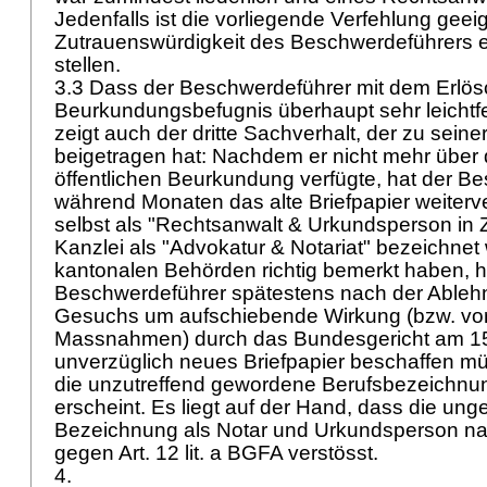
Jedenfalls ist die vorliegende Verfehlung geeig
Zutrauenswürdigkeit des Beschwerdeführers er
stellen.
3.3 Dass der Beschwerdeführer mit dem Erlös
Beurkundungsbefugnis überhaupt sehr leichtfe
zeigt auch der dritte Sachverhalt, der zu seiner
beigetragen hat: Nachdem er nicht mehr über 
öffentlichen Beurkundung verfügte, hat der B
während Monaten das alte Briefpapier weiterv
selbst als "Rechtsanwalt & Urkundsperson in 
Kanzlei als "Advokatur & Notariat" bezeichnet
kantonalen Behörden richtig bemerkt haben, h
Beschwerdeführer spätestens nach der Ableh
Gesuchs um aufschiebende Wirkung (bzw. vor
Massnahmen) durch das Bundesgericht am 1
unverzüglich neues Briefpapier beschaffen m
die unzutreffend gewordene Berufsbezeichnun
erscheint. Es liegt auf der Hand, dass die unge
Bezeichnung als Notar und Urkundsperson na
gegen
Art. 12 lit. a BGFA
verstösst.
4.