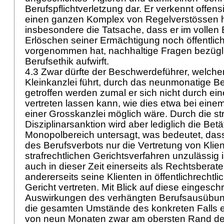
Berufspflichtverletzung dar. Er verkennt offens
einen ganzen Komplex von Regelverstössen h
insbesondere die Tatsache, dass er im volle
Erlöschen seiner Ermächtigung noch öffentli
vorgenommen hat, nachhaltige Fragen bezügli
Berufsethik aufwirft.
4.3 Zwar dürfte der Beschwerdeführer, welcher 
Kleinkanzlei führt, durch das neunmonatige Be
getroffen werden zumal er sich nicht durch ei
vertreten lassen kann, wie dies etwa bei eine
einer Grosskanzlei möglich wäre. Durch die str
Disziplinarsanktion wird aber lediglich die Bet
Monopolbereich untersagt, was bedeutet, da
des Berufsverbots nur die Vertretung von Klient
strafrechtlichen Gerichtsverfahren unzulässig i
auch in dieser Zeit einerseits als Rechtsberat
andererseits seine Klienten in öffentlichrechtli
Gericht vertreten. Mit Blick auf diese eingesch
Auswirkungen des verhängten Berufsausübun
die gesamten Umstände des konkreten Falls e
von neun Monaten zwar am obersten Rand des