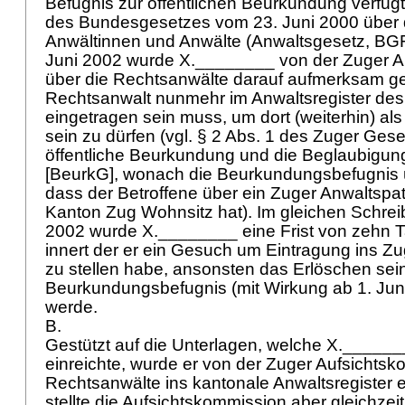
Befugnis zur öffentlichen Beurkundung verfügt
des Bundesgesetzes vom 23. Juni 2000 über d
Anwältinnen und Anwälte (Anwaltsgesetz, BG
Juni 2002 wurde X.________ von der Zuger A
über die Rechtsanwälte darauf aufmerksam g
Rechtsanwalt nunmehr im Anwaltsregister de
eingetragen sein muss, um dort (weiterhin) al
sein zu dürfen (vgl. § 2 Abs. 1 des Zuger Gese
öffentliche Beurkundung und die Beglaubigung
[BeurkG], wonach die Beurkundungsbefugnis ü
dass der Betroffene über ein Zuger Anwaltspat
Kanton Zug Wohnsitz hat). Im gleichen Schre
2002 wurde X.________ eine Frist von zehn T
innert der er ein Gesuch um Eintragung ins Zu
zu stellen habe, ansonsten das Erlöschen sei
Beurkundungsbefugnis (mit Wirkung ab 1. Juni 
werde.
B.
Gestützt auf die Unterlagen, welche X.______
einreichte, wurde er von der Zuger Aufsichtsk
Rechtsanwälte ins kantonale Anwaltsregister 
stellte die Aufsichtskommission aber gleichzeit