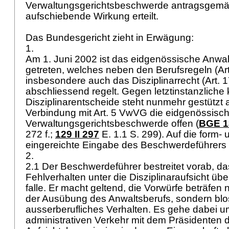
Verwaltungsgerichtsbeschwerde antragsgemä
aufschiebende Wirkung erteilt.
Das Bundesgericht zieht in Erwägung:
1.
Am 1. Juni 2002 ist das eidgenössische Anwalt
getreten, welches neben den Berufsregeln (
Ar
insbesondere auch das Disziplinarrecht (
Art. 
abschliessend regelt. Gegen letztinstanzliche
Disziplinarentscheide steht nunmehr gestützt 
Verbindung mit
Art. 5 VwVG
die eidgenössisc
Verwaltungsgerichtsbeschwerde offen (
BGE 13
272 f.;
129 II 297
E. 1.1 S. 299). Auf die form- 
eingereichte Eingabe des Beschwerdeführers i
2.
2.1 Der Beschwerdeführer bestreitet vorab, da
Fehlverhalten unter die Disziplinaraufsicht üb
falle. Er macht geltend, die Vorwürfe beträfen 
der Ausübung des Anwaltsberufs, sondern blo
ausserberufliches Verhalten. Es gehe dabei u
administrativen Verkehr mit dem Präsidenten 