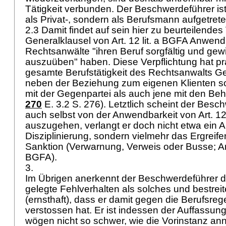
Tätigkeit verbunden. Der Beschwerdeführer ist
als Privat-, sondern als Berufsmann aufgetret
2.3 Damit findet auf sein hier zu beurteilendes
Generalklausel von
Art. 12 lit. a BGFA
Anwendu
Rechtsanwälte "ihren Beruf sorgfältig und gew
auszuüben" haben. Diese Verpflichtung hat pr
gesamte Berufstätigkeit des Rechtsanwalts Ge
neben der Beziehung zum eigenen Klienten s
mit der Gegenpartei als auch jene mit den Beh
270
E. 3.2 S. 276). Letztlich scheint der Bes
auch selbst von der Anwendbarkeit von
Art. 1
auszugehen, verlangt er doch nicht etwa ein 
Disziplinierung, sondern vielmehr das Ergreife
Sanktion (Verwarnung, Verweis oder Busse;
Ar
BGFA
).
3.
Im Übrigen anerkennt der Beschwerdeführer d
gelegte Fehlverhalten als solches und bestrei
(ernsthaft), dass er damit gegen die Berufsreg
verstossen hat. Er ist indessen der Auffassun
wögen nicht so schwer, wie die Vorinstanz a