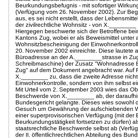
Beurkundungsbefugnis - mit sofortiger Wirkung
(Verfügung vom 26. November 2002). Zur Begr
aus, es sei nicht erstellt, dass der Lebensmitt
der zivilrechtliche Wohnsitz - von X.________
Hiergegen beschwerte sich der Betroffene be
Kantons Zug, wobei er als Beweismittel unter
Wohnsitzbescheinigung der Einwohnerkontrol
20. November 2002 einreichte. Diese lautete an
Büroadresse an der A.________strasse in Zug
Schreibmaschine) der Zusatz "Wohnadresse 
Zug" auf dem Dokument angebracht war. Auf 
X.________ zu, dass die zweite Adresse nicht
Einwohnerkontrolle, sondern von ihm selbst e
Mit Urteil vom 2. September 2003 wies das Obe
Beschwerde von X.________ ab, der daraufhi
Bundesgericht gelangte. Dieses wies sowohl d
Gesuch um Gewährung der aufschiebenden Wi
einer superprovisorischen Verfügung (mit der E
Beurkundungstätigkeit fortsetzen zu dürfen) al
staatsrechtliche Beschwerde selbst ab (Verfü
der II. öffentlichrechtlichen Abteilung des Bu