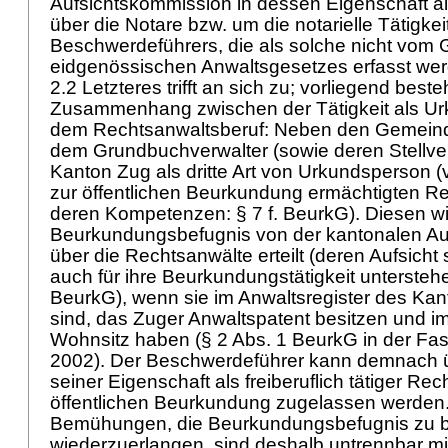
Aufsichtskommission in dessen Eigenschaft al
über die Notare bzw. um die notarielle Tätigkei
Beschwerdeführers, die als solche nicht vom 
eidgenössischen Anwaltsgesetzes erfasst we
2.2 Letzteres trifft an sich zu; vorliegend best
Zusammenhang zwischen der Tätigkeit als U
dem Rechtsanwaltsberuf: Neben den Gemein
dem Grundbuchverwalter (sowie deren Stellver
Kanton Zug als dritte Art von Urkundsperson (v
zur öffentlichen Beurkundung ermächtigten R
deren Kompetenzen: § 7 f. BeurkG). Diesen wi
Beurkundungsbefugnis von der kantonalen Au
über die Rechtsanwälte erteilt (deren Aufsicht
auch für ihre Beurkundungstätigkeit untersteh
BeurkG), wenn sie im Anwaltsregister des Ka
sind, das Zuger Anwaltspatent besitzen und 
Wohnsitz haben (§ 2 Abs. 1 BeurkG in der Fas
2002). Der Beschwerdeführer kann demnach ü
seiner Eigenschaft als freiberuflich tätiger Re
öffentlichen Beurkundung zugelassen werden
Bemühungen, die Beurkundungsbefugnis zu b
wiederzuerlangen, sind deshalb untrennbar mit