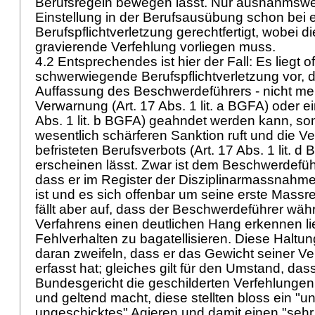
Berufsregeln bewegen lässt. Nur ausnahmsweis
Einstellung in der Berufsausübung schon bei e
Berufspflichtverletzung gerechtfertigt, wobei di
gravierende Verfehlung vorliegen muss.
4.2 Entsprechendes ist hier der Fall: Es liegt of
schwerwiegende Berufspflichtverletzung vor, d
Auffassung des Beschwerdeführers - nicht meh
Verwarnung (
Art. 17 Abs. 1 lit. a BGFA
) oder e
Abs. 1 lit. b BGFA
) geahndet werden kann, so
wesentlich schärferen Sanktion ruft und die 
befristeten Berufsverbots (
Art. 17 Abs. 1 lit. d
erscheinen lässt. Zwar ist dem Beschwerdefüh
dass er im Register der Disziplinarmassnahme
ist und es sich offenbar um seine erste Massr
fällt aber auf, dass der Beschwerdeführer wä
Verfahrens einen deutlichen Hang erkennen li
Fehlverhalten zu bagatellisieren. Diese Haltung
daran zweifeln, dass er das Gewicht seiner Ver
erfasst hat; gleiches gilt für den Umstand, das
Bundesgericht die geschilderten Verfehlungen
und geltend macht, diese stellten bloss ein "u
ungeschicktes" Agieren und damit einen "sehr l