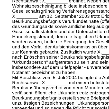
Rechtsanwalt X.________ eröffnet. Neben de
Wohnsitzbescheinigung bildete insbesondere 
Gesellschaftsgründung Verfahrensgegenstand
X.________ am 12. September 2003 trotz Erl
Beurkundungsbefugnis verurkundet hatte (öff
des Gründungsakts sowie amtliche Beglaubig
Gesellschaftsstatuten und der Unterschriften 
Handelsregisteramt, dem die fraglichen Urkun
worden waren, hatte die Eintragung der Gesell
und den Vorfall der Aufsichtskommission über
zur Kenntnis gebracht. Zusätzlich wurde X._
nach Erlöschen seiner Beurkundungsbefugnis 
"Urkundsperson" aufgetreten zu sein und sein
insbesondere auf dem Briefpapier - unverände
Notariat" bezeichnet zu haben.
Mit Beschluss vom 5. Juli 2004 belegte die A
Rechtsanwalt X.________ mit einem befristet
Berufsausübungsverbot von neun Monaten, we
verfälscht, öffentliche Urkunden trotz entzoge
Beurkundungsbefugnis erstellt sowie Briefpapi
unzulässigen Bezeichnungen "Urkundsperson"
verwendet und so gegen die Pflicht zur sorgfä