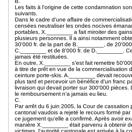
B.
Les faits à l'origine de cette condamnation so
suivants.
Dans le cadre d'une affaire de commercialisat
censées neutraliser les ondes nocives émana
portables, X.________ a fait miroiter des gain
plusieurs personnes. Il a ainsi notamment obt
30'000 fr. de la part de B.________, de 20'000 
C.________ et de 8'000 fr. de D.________. 
jamais été restituées.
En outre, X.________ s'est fait remettre 50'00
à titre de prêt en vue de la commercialisation
ceinture porte-skis. A.________ devait recouvr
plus tard et percevoir un bénéfice d'un franc p
livraison qui devait porter sur 300'000 pièces
le remboursement n'a jamais eu lieu.
C.
Par arrêt du 6 juin 2005, la Cour de cassation
cantonal vaudois a rejeté le recours formé pa
ce jugement qu'elle a confirmé. Après avoir e
manière X.________ était parvenu à obtenir de
victimes, l'autorité cantonale est arrivée à la co