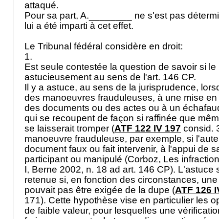
attaqué.
Pour sa part, A.________ ne s'est pas détermi
lui a été imparti à cet effet.
Le Tribunal fédéral considère en droit:
1.
Est seule contestée la question de savoir si le
astucieusement au sens de l'
art. 146 CP
.
Il y a astuce, au sens de la jurisprudence, lors
des manoeuvres frauduleuses, à une mise en
des documents ou des actes ou à un échafa
qui se recoupent de façon si raffinée que même
se laisserait tromper (
ATF 122 IV 197
consid. 3
manoeuvre frauduleuse, par exemple, si l'aut
document faux ou fait intervenir, à l'appui de s
participant ou manipulé (Corboz, Les infractions
I, Berne 2002, n. 18 ad
art. 146 CP
). L'astuce
retenue si, en fonction des circonstances, une 
pouvait pas être exigée de la dupe (
ATF 126 I
171). Cette hypothèse vise en particulier les 
de faible valeur, pour lesquelles une vérificati