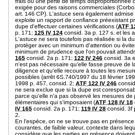
frais ou une perte de temps disproportionnée 
exigée pour des raisons commerciales (Corboz, 
art. 146 CP
). L'astuce sera également admise 
exploite un rapport de confiance préexistant p
dupe d'effectuer certaines vérifications (
ATF 1
p. 171;
125 IV 124
consid. 3a p. 127 s. et les a
L'astuce ne sera toutefois pas réalisée si la d
protéger avec un minimum d'attention ou éviter 
minimum de prudence que l'on pouvait attendre
165
consid. 2a p. 171;
122 IV 246
consid. 3a et 
n'est pas nécessaire qu'elle fasse preuve de l
diligence et qu'elle recoure à toutes les mes
possibles (arrêt 6S.740/1997 du 18 février 199
1998 p. 457, consid. 2;
ATF 122 IV 246
consid.
ne sera exclue que si la dupe est corespons
parce qu'elle n'a pas observé les mesures de
élémentaires qui s'imposaient (
ATF 128 IV 18
IV 165
consid. 2a p. 171;
119 IV 28
consid. 3f 
2.
En l'espèce, on ne se trouve pas en présence
courantes, de faible valeur, contexte dans lequ
considère que les parties en présence doivent