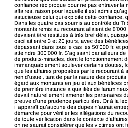
confiance réciproque pour ne pas entraver la
affaires, raison pour laquelle il est admis qu'a
astucieuse celui qui exploite cette confiance, q
Dans les quatre cas soumis au contrôle du Trib
montants remis au recourant allaient de 8'000 fr
devaient être restitués à très bref délai, puisq
oscillait entre 3 et 20 jours, avec des bénéfic
dépassant dans tous le cas les 50'000 fr. et
atteindre 300'000 fr. S'agissant par ailleurs de
de produits-miracles, dont le fonctionnement d
immanquablement soulever certains doutes, fo
que les affaires proposées par le recourant à 
rien d'usuel, tant de par la nature des produi
égard aux montants en jeu et aux bénéfices pro
de première instance a qualifiés de faramineux.
devait naturellement amener les partenaires du
preuve d'une prudence particulière. Or à la lect
il apparaît qu'aucune des dupes n'aurait entre
démarche pour vérifier les allégations du reco
de toute vérification dans le contexte d'affaires
on ne saurait considérer que les victimes ont f